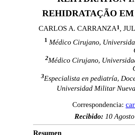
REHIDRATAÇÃO EM 
1
CARLOS A. CARRANZA
, J
1
Médico Cirujano, Universida
2
Médico Cirujano, Universida
3
Especialista en pediatría, Doc
Universidad Militar Nuev
Correspondencia:
ca
Recibido:
10 Agosto
Resumen