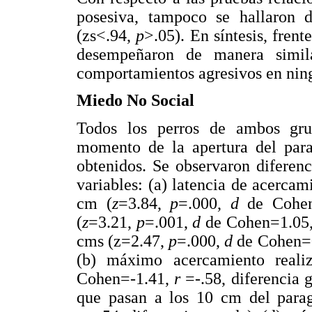
posesiva, tampoco se hallaron di
(zs<.94,
p
>.05). En síntesis, frent
desempeñaron de manera simil
comportamientos agresivos en nin
Miedo No Social
Todos los perros de ambos gru
momento de la apertura del par
obtenidos. Se observaron diferenc
variables: (a) latencia de acercam
cm (
z
=3.84,
p
=.000,
d
de Cohe
(
z
=3.21,
p
=.001,
d
de Cohen=1.05
cms (z=2.47,
p
=.000,
d
de Cohen=
(b) máximo acercamiento reali
Cohen=-1.41,
r
=-.58, diferencia 
que pasan a los 10 cm del para