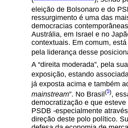
eleição de Bolsonaro e do PSL
ressurgimento é uma das mais
democracias contemporâneas
Austrália, em Israel e no Jap
contextuais. Em comum, está o
pela liderança desse posicion
A “direita moderada”, pela sua
exposição, estando associada 
já exposta acima e também ao
5
(
)
mainstream
”. No Brasil
, ess
democratização e que esteve 
PSDB -especialmente através
direção deste polo político. 
defesa da economia de merc