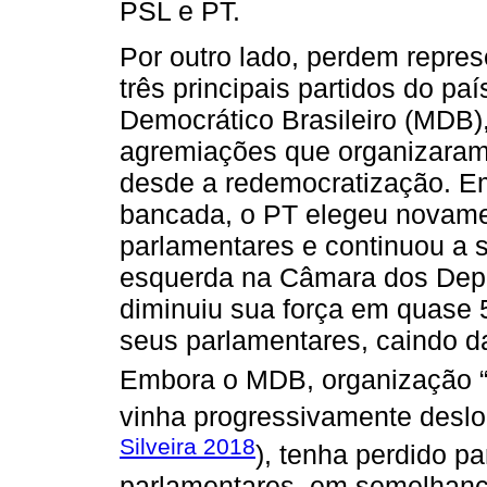
PSL e PT.
Por outro lado, perdem repre
três principais partidos do p
Democrático Brasileiro (MDB),
agremiações que organizaram a
desde a redemocratização. E
bancada, o PT elegeu novame
parlamentares e continuou a s
esquerda na Câmara dos Depu
diminuiu sua força em quase 
seus parlamentares, caindo d
Embora o MDB, organização “g
vinha progressivamente desloc
Silveira 2018
), tenha perdido p
parlamentares, em semelhança