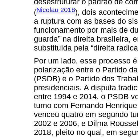
desestruturar o padrão de comp
Nicolau 2018
(
), dois acontecim
a ruptura com as bases do si
funcionamento por mais de dua
guarda” na direita brasileira, 
substituída pela “direita radica
Por um lado, esse processo é 
polarização entre o Partido d
(PSDB) e o Partido dos Traba
presidenciais. A disputa tradi
entre 1994 e 2014, o PSDB ve
turno com Fernando Henrique
venceu quatro em segundo tur
2002 e 2006, e Dilma Roussef
2018, pleito no qual, em segu