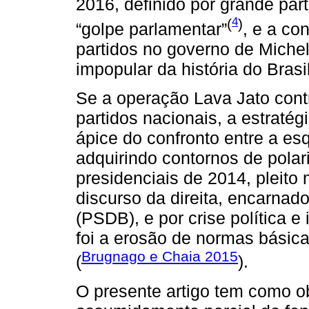
2016, definido por grande part
4
(
)
“golpe parlamentar”
, e a co
partidos no governo de Michel
impopular da história do Brasil
Se a operação Lava Jato contr
partidos nacionais, a estratég
ápice do confronto entre a esq
adquirindo contornos de pola
presidenciais de 2014, pleito
discurso da direita, encarnad
(PSDB), e por crise política e 
foi a erosão de normas básic
Brugnago e Chaia 2015
(
).
O presente artigo tem como ob