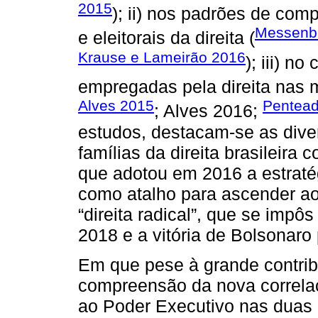
2015
); ii) nos padrões de com
Messenb
e eleitorais da direita (
Krause e Lameirão 2016
); iii) n
empregadas pela direita nas m
Alves 2015
Pentead
; Alves 2016;
estudos, destacam-se as dive
famílias da direita brasileira
que adotou em 2016 a estrat
como atalho para ascender ao 
“direita radical”, que se impô
2018 e a vitória de Bolsonaro
Em que pese à grande contrib
compreensão da nova correlaçã
ao Poder Executivo nas duas 