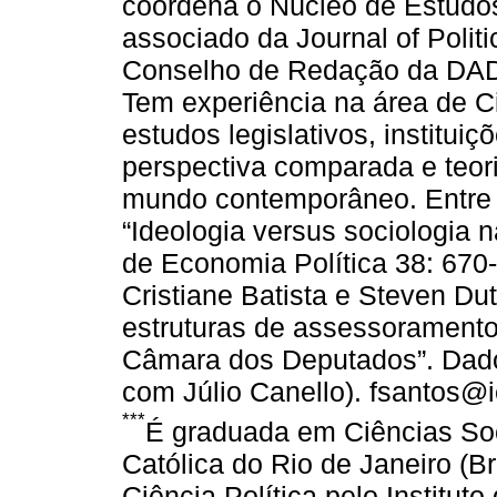
coordena o Núcleo de Estudos
associado da Journal of Polit
Conselho de Redação da DADO
Tem experiência na área de C
estudos legislativos, instituiç
perspectiva comparada e teori
mundo contemporâneo. Entre 
“Ideologia versus sociologia na
de Economia Política 38: 670
Cristiane Batista e Steven D
estruturas de assessoramento
Câmara dos Deputados”. Dado
com Júlio Canello). fsantos@i
***
É graduada em Ciências Soci
Católica do Rio de Janeiro (B
Ciência Política pelo Institut