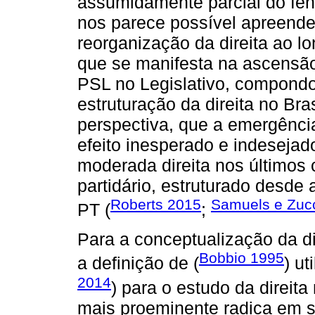
assumidamente parcial do fen
nos parece possível apreende
reorganização da direita ao l
que se manifesta na ascensão
PSL no Legislativo, compondo
estruturação da direita no Br
perspectiva, que a emergência
efeito inesperado e indesejad
moderada direita nos últimos 
partidário, estruturado desde
Roberts 2015
Samuels e Zuc
PT (
;
Para a conceptualização da di
Bobbio 1995
a definição de (
) ut
2014
) para o estudo da direita
mais proeminente radica em 