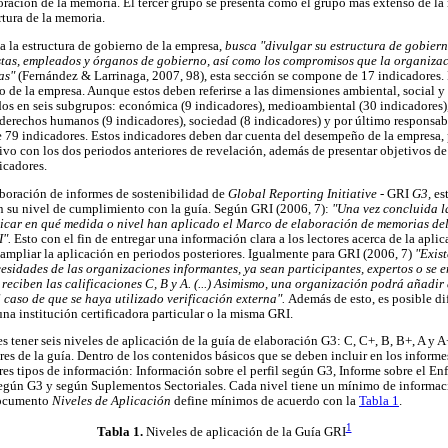
boración de la memoria. El tercer grupo se presenta como el grupo más extenso de la
rtura de la memoria.
a la estructura de gobierno de la empresa,
busca "divulgar su estructura de gobier
tas, empleados y órganos de gobierno, así como los compromisos que la organiza
nas"
(Fernández & Larrinaga, 2007, 98), esta sección se compone de 17 indicadores. 
 de la empresa. Aunque estos deben referirse a las dimensiones ambiental, social 
ados en seis subgrupos: económica (9 indicadores), medioambiental (30 indicadores), 
, derechos humanos (9 indicadores), sociedad (8 indicadores) y por último responsab
de 79 indicadores. Estos indicadores deben dar cuenta del desempeño de la empresa, p
o con los dos periodos anteriores de revelación, además de presentar objetivos de
icadores.
laboración de informes de sostenibilidad de
Global Reporting Initiative
- GRI
G3,
es
n su nivel de cumplimiento con la guía. Según GRI (2006, 7):
"Una vez concluida l
icar en qué medida o nivel han aplicado el Marco de elaboración de memorias del 
I".
Esto con el fin de entregar una información clara a los lectores acerca de la aplic
ampliar la aplicación en periodos posteriores. Igualmente para GRI (2006, 7)
"Exist
esidades de las organizaciones informantes, ya sean participantes, expertos o se
 reciben las calificaciones C, B y A. (...) Asimismo, una organización podrá añadir 
el caso de que se haya utilizado verificación externa".
Además de esto, es posible dif
una institución certificadora particular o la misma GRI.
 tener seis niveles de aplicación de la guía de elaboración G3: C, C+, B, B+, A y 
res de la guía. Dentro de los contenidos básicos que se deben incluir en los informe
tres tipos de información: Información sobre el perfil según G3, Informe sobre el En
gún G3 y según Suplementos Sectoriales. Cada nivel tiene un mínimo de informació
documento
Niveles de Aplicación
define mínimos de acuerdo con la
Tabla 1
.
1
Tabla 1
.
Niveles de aplicación de la Guía GRI