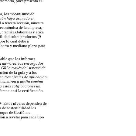
 memoria, pues presenta el
no, los mecanismos de
ción haya asumido en
La tercera sección, muestra
y económica de la empresa,
prácticas laborales y ética
ilidad sobre productos (9
or lo cual debe ir
 corto y mediano plazo para
table que los informes
a memoria, los encargados
GRI a través del sistema de
ación de la guía y a los
en tres niveles de aplicación
 encuentren a medio camino
a estas calificaciones un
erenciar si la certificación
A+. Estos niveles dependen de
s de sostenibilidad los
foque de Gestión, e
n a revelar para cada tipo