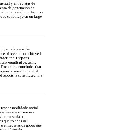
ental y entrevistas de
oceso de generación de
es implicadas identifican su
s se constituye en un largo
ing as reference the
ree of revelation achieved,
lder- in 91 reports
tary-qualitative, using
 The article concludes that
 organizations implicated
 reports is constituted in a
 responsabilidade social
ção se concentrou nas
ra como se dá o
os quatro anos de
e entrevistas de apoio que
e relatórios de