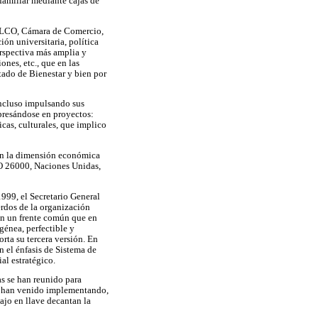
familiar mediante cajas de
NALCO, Cámara de Comercio,
ión universitaria, política
perspectiva más amplia y
nes, etc., que en las
tado de Bienestar y bien por
incluso impulsando sus
xpresándose en proyectos:
icas, culturales, que implico
con la dimensión económica
SO 26000, Naciones Unidas,
99, el Secretario General
rdos de la organización
n un frente común que en
énea, perfectible y
orta su tercera versión. En
 el énfasis de Sistema de
al estratégico.
s se han reunido para
se han venido implementando,
jo en llave decantan la