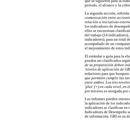
que se siguieron para la ela
periodo, el alcance y la cobe
La segunda sección, referida 
comunicación entre accionis
relación a iniciativas exter
los indicadores de desempeño
ellos se encuentran clasific
del trabajo (14 indicadores)
indicadores); para un total 
acompañado de un comparativ
el mejoramiento de estos ind
El estándar o guía para la e
pueden ser clasificados segú
de su preparación deben ind
'niveles de aplicación de GR
redactores para que busquen 
que permiten cumplir las nec
entre ambos. Los tres niveles
'plus' (+) en cada nivel, en 
por terceros es otorgada por 
Los informes pueden entonces
la aplicación de los indicado
indicadores se clasifican en 
Indicadores de Desempeño se
de información. GRI en su 