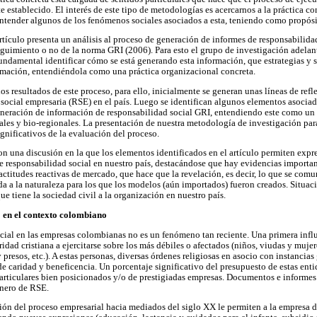
e establecido. El interés de este tipo de metodologías es acercarnos a la práctica co
 entender algunos de los fenómenos sociales asociados a esta, teniendo como propós
artículo presenta un análisis al proceso de generación de informes de responsabilid
eguimiento o no de la norma GRI (2006). Para esto el grupo de investigación adela
ndamental identificar cómo se está generando esta información, que estrategias y s
ormación, entendiéndola como una práctica organizacional concreta.
los resultados de este proceso, para ello, inicialmente se generan unas líneas de ref
 social empresaria (RSE) en el país. Luego se identifican algunos elementos asocia
eneración de información de responsabilidad social GRI, entendiendo este como un 
ales y bio-regionales. La presentación de nuestra metodología de investigación par
gnificativos de la evaluación del proceso.
n una discusión en la que los elementos identificados en el artículo permiten expres
 responsabilidad social en nuestro país, destacándose que hay evidencias importa
actitudes reactivas de mercado, que hace que la revelación, es decir, lo que se com
a a la naturaleza para los que los modelos (aún importados) fueron creados. Situaci
ue tiene la sociedad civil a la organización en nuestro país.
E en el contexto colombiano
cial en las empresas colombianas no es un fenómeno tan reciente. Una primera infl
aridad cristiana a ejercitarse sobre los más débiles o afectados (niños, viudas y mu
 presos, etc.). A estas personas, diversas órdenes religiosas en asocio con instanci
e caridad y beneficencia. Un porcentaje significativo del presupuesto de estas entid
rticulares bien posicionados y/o de prestigiadas empresas. Documentos e informes
nero de RSE.
ón del proceso empresarial hacia mediados del siglo XX le permiten a la empresa d