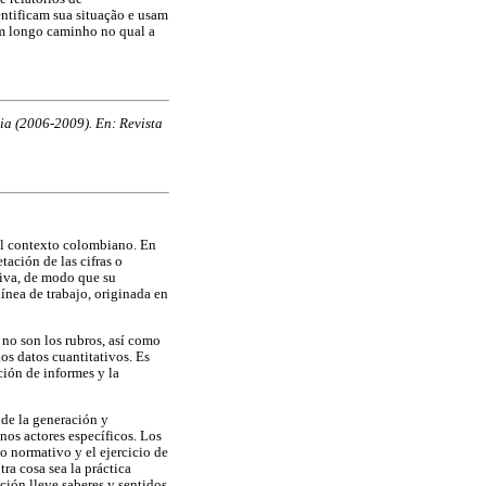
ntificam sua situação e usam
num longo caminho no qual a
bia (2006-2009). En: Revista
el contexto colombiano. En
tación de las cifras o
tiva, de modo que su
línea de trabajo, originada en
s no son los rubros, así como
los datos cuantitativos. Es
ión de informes y la
nde la generación y
os actores específicos. Los
lo normativo y el ejercicio de
ra cosa sea la práctica
ción lleve saberes y sentidos