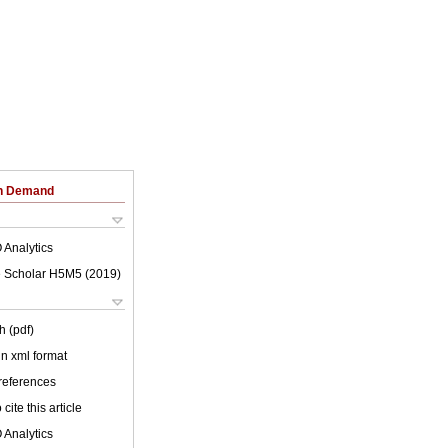
on Demand
 Analytics
 Scholar H5M5 (
2019
)
h (pdf)
 in xml format
 references
cite this article
 Analytics