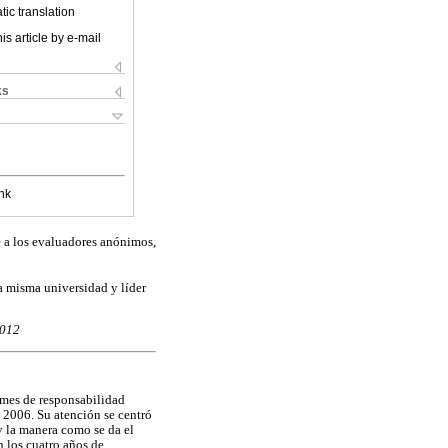
ic translation
is article by e-mail
ks
nk
e a los evaluadores anónimos,
a misma universidad y líder
2012
rmes de responsabilidad
 2006. Su atención se centró
 y la manera como se da el
 los cuatro años de