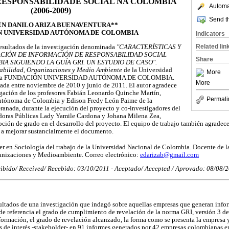
RESPONSABILIDADE SOCIAL NA COLÔMBIA
Automat
(2006-2009)
Send th
N DANILO ARIZA BUENAVENTURA**
N UNIVERSIDAD AUTÓNOMA DE COLOMBIA
Indicators
Related lin
 resultados de la investigación denominada
"CARACTERÍSTICAS Y
ACIÓN DE INFORMACIÓN DE RESPONSABILIDAD SOCIAL
Share
A SIGUIENDO LA GUÍA GRI. UN ESTUDIO DE CASO".
abilidad, Organizaciones y Medio Ambiente
de la Universidad
More
ara la FUNDACIÓN UNIVERSIDAD AUTÓNOMA DE COLOMBIA.
More
tada entre noviembre de 2010 y junio de 2011. El autor agradece
tigación de los profesores Fabián Leonardo Quinche Martín,
Permali
Autónoma de Colombia y Edison Fredy León Paime de la
anada, durante la ejecución del proyecto y co-investigadores del
doras Públicas Lady Yamile Cardona y Johana Milena Zea,
pción de grado en el desarrollo del proyecto. El equipo de trabajo también agradec
a mejorar sustancialmente el documento.
r en Sociología del trabajo de la Universidad Nacional de Colombia. Docente de l
anizaciones y Medioambiente. Correo electrónico:
edarizab@gmail.com
ibido/ Received/ Recebido: 03/10/2011 - Aceptado/ Accepted / Aprovado: 08/08/
esultados de una investigación que indagó sobre aquellas empresas que generan info
e referencia el grado de cumplimiento de revelación de la norma GRI, versión 3 de
información, el grado de revelación alcanzado, la forma como se presenta la empresa
 de interés -stakeholder- en 91 informes generados por 42 empresas colombianas en