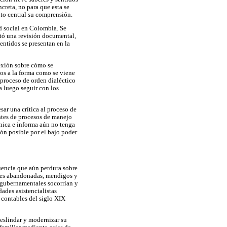
ncreta, no para que esta se
ito central su comprensión.
ad social en Colombia. Se
ntó una revisión documental,
entidos se presentan en la
lexión sobre cómo se
dos a la forma como se viene
proceso de orden dialéctico
a luego seguir con los
ar una crítica al proceso de
ntes de procesos de manejo
unica e informa aún no tenga
ón posible por el bajo poder
uencia que aún perdura sobre
jeres abandonadas, mendigos y
as gubernamentales socorrían y
ades asistencialistas
 contables del siglo XIX
eslindar y modernizar su