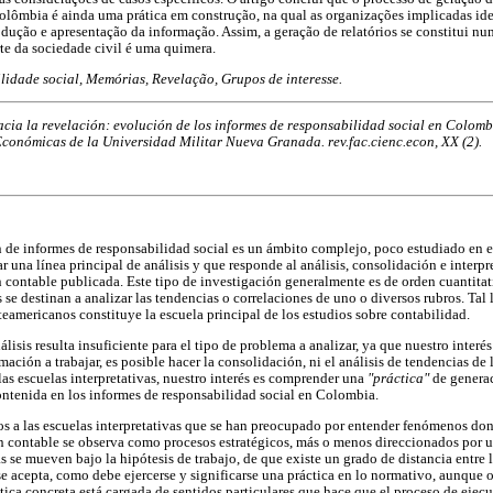
olômbia é ainda uma prática em construção, na qual as organizações implicadas ide
rodução e apresentação da informação. Assim, a geração de relatórios se constitui 
te da sociedade civil é uma quimera.
lidade social, Memórias, Revelação, Grupos de interesse.
acia la revelación: evolución de los informes de responsabilidad social en Colom
Económicas de la Universidad Militar Nueva Granada. rev.fac.cienc.econ, XX (2).
n de informes de responsabilidad social es un ámbito complejo, poco estudiado en 
ar una línea principal de análisis y que responde al análisis, consolidación e interpre
 contable publicada. Este tipo de investigación generalmente es de orden cuantita
 se destinan a analizar las tendencias o correlaciones de uno o diversos rubros. Tal 
teamericanos constituye la escuela principal de los estudios sobre contabilidad.
álisis resulta insuficiente para el tipo de problema a analizar, ya que nuestro interé
mación a trabajar, es posible hacer la consolidación, ni el análisis de tendencias de 
las escuelas interpretativas, nuestro interés es comprender una
"práctica"
de generac
ntenida en los informes de responsabilidad social en Colombia.
s a las escuelas interpretativas que se han preocupado por entender fenómenos do
 contable se observa como procesos estratégicos, más o menos direccionados por un
as se mueven bajo la hipótesis de trabajo, de que existe un grado de distancia entre 
e acepta, como debe ejercerse y significarse una práctica en lo normativo, aunque ot
tica concreta está cargada de sentidos particulares que hace que el proceso de ejecu