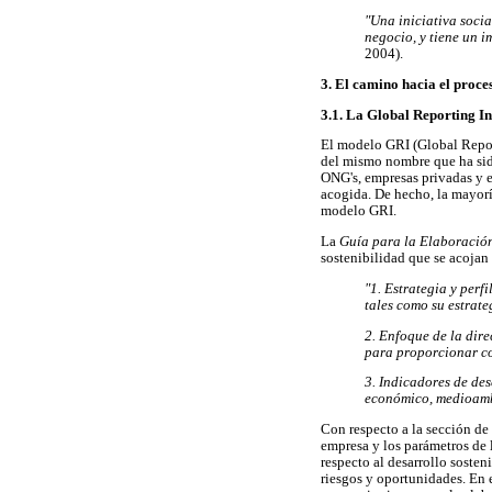
"Una iniciativa socia
negocio, y tiene un i
2004).
3. El camino hacia el proc
3.1. La Global Reporting In
El modelo GRI (Global Report
del mismo nombre que ha sid
ONG's, empresas privadas y e
acogida. De hecho, la mayorí
modelo GRI.
La
Guía para la Elaboració
sostenibilidad que se acojan 
"1. Estrategia y per
tales como su estrateg
2.
Enfoque de la dir
para proporcionar co
3.
Indicadores de des
económico, medioambi
Con respecto a la sección de e
empresa y los parámetros de 
respecto al desarrollo soste
riesgos y oportunidades. En 