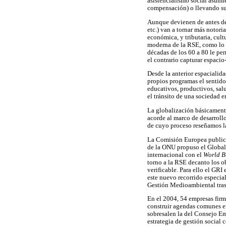
asistencialismo social asumi
compensación) o llevando su 
Aunque devienen de antes de
etc.) van a tornar más notori
económica, y tributaria, cult
moderna de la RSE, como lo f
décadas de los 60 a 80 le pe
el contrario capturar espacio
Desde la anterior espacialid
propios programas el sentido
educativos, productivos, salu
el tránsito de una sociedad 
La globalización básicamente
acorde al marco de desarroll
de cuyo proceso reseñamos la
La Comisión Europea publicó
de la ONU propuso el Global
internacional con el
World B
torno a la RSE decanto los 
verificable. Para ello el GRI
este nuevo recorrido especia
Gestión Medioambiental tras 
En el 2004, 54 empresas fir
construir agendas comunes en
sobresalen la del Consejo E
estrategia de gestión social 