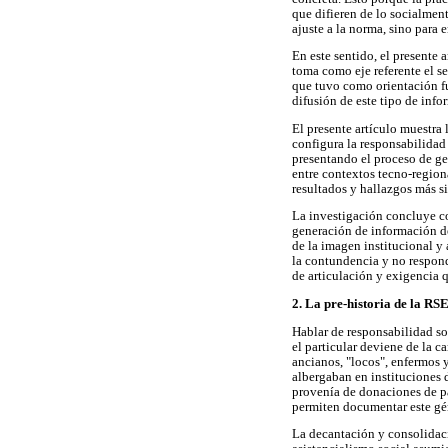
que difieren de lo socialment
ajuste a la norma, sino para
En este sentido, el presente 
toma como eje referente el s
que tuvo como orientación fu
difusión de este tipo de inf
El presente artículo muestra 
configura la responsabilidad
presentando el proceso de g
entre contextos tecno-region
resultados y hallazgos más si
La investigación concluye co
generación de información de
de la imagen institucional y 
la contundencia y no respond
de articulación y exigencia q
2. La pre-historia de la RS
Hablar de responsabilidad so
el particular deviene de la c
ancianos, "locos", enfermos y
albergaban en instituciones d
provenía de donaciones de pa
permiten documentar este gé
La decantación y consolidaci