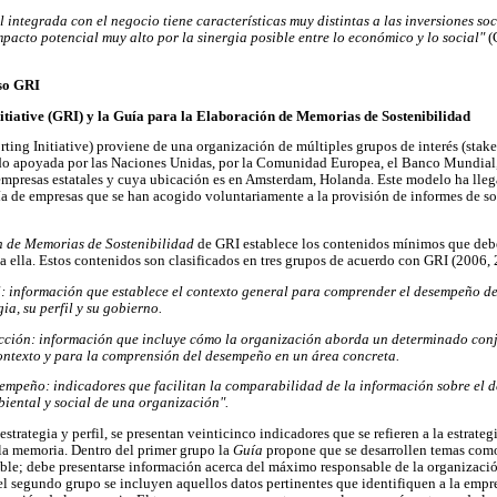
l integrada con el negocio tiene características muy distintas a las inversiones soc
mpacto potencial muy alto por la sinergia posible entre lo económico y lo social"
(
eso GRI
itiative (GRI) y la Guía para la Elaboración de Memorias de Sostenibilidad
ing Initiative) proviene de una organización de múltiples grupos de interés (stake
o apoyada por las Naciones Unidas, por la Comunidad Europea, el Banco Mundial, 
mpresas estatales y cuya ubicación es en Amsterdam, Holanda. Este modelo ha lleg
a de empresas que se han acogido voluntariamente a la provisión de informes de so
n de Memorias de Sostenibilidad
de GRI establece los contenidos mínimos que deb
a ella. Estos contenidos son clasificados en tres grupos de acuerdo con GRI (2006, 
fil: información que establece el contexto general para comprender el desempeño de
ia, su perfil y su gobierno.
ección: información que incluye cómo la organización aborda un determinado con
ntexto y para la comprensión del desempeño en un área concreta.
empeño: indicadores que facilitan la comparabilidad de la información sobre el
ental y social de una organización".
strategia y perfil, se presentan veinticinco indicadores que se refieren a la estrategia 
la memoria. Dentro del primer grupo la
Guía
propone que se desarrollen temas como
nible; debe presentarse información acerca del máximo responsable de la organizació
el segundo grupo se incluyen aquellos datos pertinentes que identifiquen a la empre