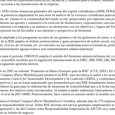
endo nuevas expresiones (educación, lactancia y cuidados para el infante, subsidio 
accionar a las instalaciones de la empresa.
 1950 ciertas instancias gremiales del operar del capital colombiano (ANDI, FE
a la presencia empresarial en una serie de matices de la vivencia colombiana (educac
ura, etc.) hasta en la cotidianidad del tejido social, propiciando por supuesto una 
ueron sus aportes y estímulos a la creación de fundaciones, corporaciones, asociacio
rmitieron a la empresa a su manera a no desentonar con los objetivos y logros del Es
-opinión social favorable a sus intereses y perspectiva de bienestar.
ad ampliada a los programas sociales de sus gremios o de los gobiernos de turno, o 
 de la RSE amplio su énfasis asistencialista y gano perspectiva de índole social, e
d, cívicos, de vivienda, etc. en sintonía con las transformaciones económicas, polít
eminentemente agropecuaria a otra eminentemente urbana-industrial.
 para el periodo 19802010 amplía el sentido del bienestar asistencialistasocial, 
o sostenible incidido por la regulación transnacional de la OMC, BM, FMI, GRI, I
 siguiente apretada síntesis.
 en 2001 su informe "Fomentar un Marco Europeo para la RSE" (CCE, 2001). En 19
 Compact (Pacto Mundial) para promover la RSE; esta iniciativa se sumó a los acue
usiness Council for Sustainable Development
y la Coalición CERES, y conformaro
objetivos y un accionar armonizado que propenderá por una RSE formalmente homog
 elaboro la guía para la elaboración de memorias de sostenibilidad que a la fecha rep
lmente dos matices serán incorporados: la temática medio ambiental, básicamente en
el aval de ISO 14000. Posteriormente, hace carrera en nuestro medio el sentido soci
maron el Global Compact (Pacto Mundial) en Colombia, además más de 170 empresa
 responsabilidad social. Sobre RSE diversas iniciativas gremiales empresariales 
mpresarial y las del Comité sobre Responsabilidad Empresarial de ASCUN cuyo traba
con su énfasis de negocio.