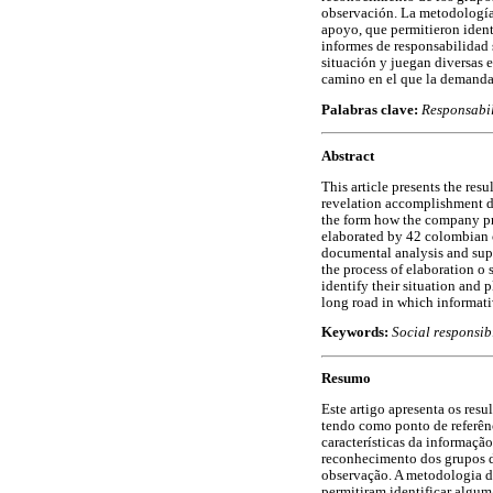
observación. La metodología 
apoyo, que permitieron ident
informes de responsabilidad 
situación y juegan diversas 
camino en el que la demanda 
Palabras clave:
Responsabil
Abstract
This article presents the res
revelation accomplishment de
the form how the company pre
elaborated by 42 colombian 
documental analysis and suppo
the process of elaboration o 
identify their situation and 
long road in which informati
Keywords:
Social responsibi
Resumo
Este artigo apresenta os res
tendo como ponto de referên
características da informaçã
reconhecimento dos grupos de
observação. A metodologia d
permitiram identificar algum