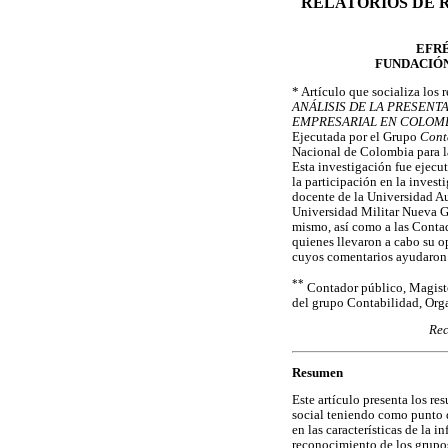
RELATÓRIOS DE 
EFRÉ
FUNDACIÓ
* Artículo que socializa los
ANÁLISIS DE LA PRESENT
EMPRESARIAL EN COLOMBI
Ejecutada por el Grupo
Cont
Nacional de Colombia p
Esta investigación fue ejecu
la participación en la inves
docente de la Universidad 
Universidad Militar Nueva Gr
mismo, así como a las Conta
quienes llevaron a cabo su o
cuyos comentarios ayudaron 
**
Contador público, Magiste
del grupo Contabilidad, Org
Rec
Resumen
Este artículo presenta los r
social teniendo como punto d
en las características de la 
reconocimiento de los grupos