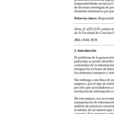
responsabilidade social na C
de diversas estratégias de p
demanda informativa por par
Palavras chave:
Responsabi
Ariza, E. (2012) El camino h
de la Facultad de Ciencias 
JEL:
M49, M39.
1. Introducción
El problema de la generació
particular, se puede identific
contenidos de la información
integración en bases de datos
los referentes europeos y nor
Sin embargo, esta línea de an
tampoco, por el tipo de infor
por ello que acercándonos a 
revelación de información co
De esta manera, nos acercamo
manipulación de información
análisis de prácticas concret
la misma, de tal manera que s
concreta. Esto porque la prác