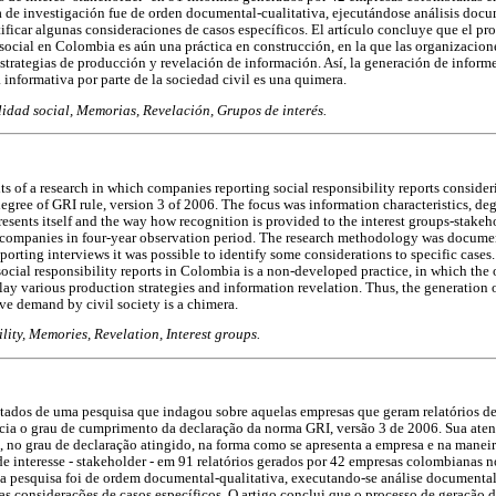
de investigación fue de orden documental-cualitativa, ejecutándose análisis docum
ificar algunas consideraciones de casos específicos. El artículo concluye que el pr
social en Colombia es aún una práctica en construcción, en la que las organizacion
estrategias de producción y revelación de información. Así, la generación de informe
informativa por parte de la sociedad civil es una quimera.
idad social, Memorias, Revelación, Grupos de interés.
ults of a research in which companies reporting social responsibility reports consider
gree of GRI rule, version 3 of 2006. The focus was information characteristics, deg
sents itself and the way how recognition is provided to the interest groups-stakeho
companies in four-year observation period. The research methodology was documen
rting interviews it was possible to identify some considerations to specific cases.
social responsibility reports in Colombia is a non-developed practice, in which the
play various production strategies and information revelation. Thus, the generation of
ve demand by civil society is a chimera.
lity, Memories, Revelation, Interest groups.
ultados de uma pesquisa que indagou sobre aquelas empresas que geram relatórios de
cia o grau de cumprimento da declaração da norma GRI, versão 3 de 2006. Sua aten
o, no grau de declaração atingido, na forma como se apresenta a empresa e na manei
 interesse - stakeholder - em 91 relatórios gerados por 42 empresas colombianas n
a pesquisa foi de ordem documental-qualitativa, executando-se análise documental 
as considerações de casos específicos. O artigo conclui que o processo de geração d