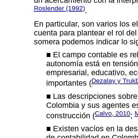
un acercamiento con la interp
Roslender (1992)
.
En particular, son varios los 
cuenta para plantear el rol d
somera podemos indicar lo si
■ El campo contable es re
autonomía está en tensió
empresarial, educativo, ec
Dezalay y Truk
importantes (
■ Las descripciones sobre
Colombia y sus agentes e
Calvo, 2010
M
construcción (
;
■ Existen vacíos en la de
de contabilidad en Colom