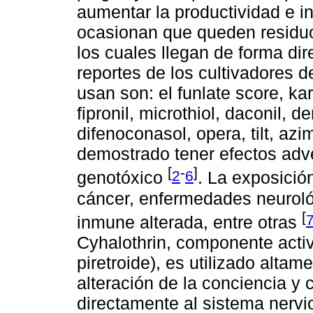
aumentar la productividad e i
ocasionan que queden residuos
los cuales llegan de forma di
reportes de los cultivadores d
usan son: el funlate score, kar
fipronil, microthiol, daconil, 
difenoconasol, opera, tilt, az
demostrado tener efectos adv
[
-
]
2
6
genotóxico
. La exposició
cáncer, enfermedades neuroló
[
inmune alterada, entre otras
Cyhalothrin, componente activ
piretroide), es utilizado altam
alteración de la conciencia y
directamente al sistema nervi