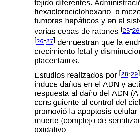
tejido diferentes. Administraci
hexaclorociclohexano, o mezc
tumores hepáticos y en el sis
[
-
25
26
varias cepas de ratones
[
-
]
26
27
demuestran que la endri
crecimiento fetal y disminucio
placentarios.
[
-
]
28
29
Estudios realizados por
induce daños en el ADN y acti
respuesta al daño del ADN (A
consiguiente al control del ci
promovió la apoptosis celular 
muerte (complejo de señalizaci
oxidativo.