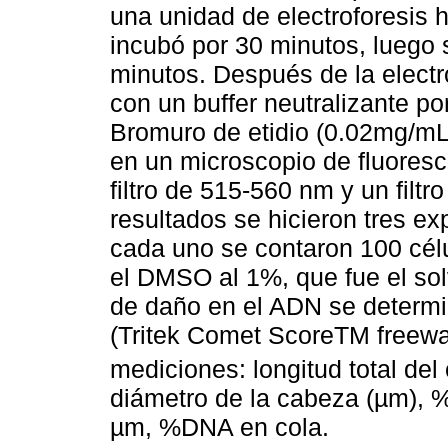
una unidad de electroforesis 
incubó por 30 minutos, luego 
minutos. Después de la electr
con un buffer neutralizante po
Bromuro de etidio (0.02mg/mL
en un microscopio de fluores
filtro de 515-560 nm y un filt
resultados se hicieron tres e
cada uno se contaron 100 célu
el DMSO al 1%, que fue el sol
de daño en el ADN se determi
(Tritek Comet ScoreTM freewa
mediciones: longitud total de
diámetro de la cabeza (µm), 
µm, %DNA en cola.