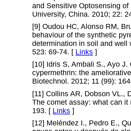
and Sensitive Optosensing of 
University, China. 2010; 22: 
[9] Oudou HC, Alonso RM, Br
behaviour of the synthetic pyr
determination in soil and well
523: 69-74. [
Links
]
[10] Idris S, Ambali S., Ayo J.
cypermethrin: the ameliorative 
Biotechnol. 2012; 11 (99): 16
[11] Collins AR, Dobson VL., 
The comet assay: what can it r
193. [
Links
]
[12] Meléndez I., Pedro E., Qu