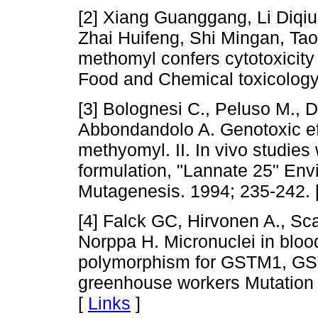
[2] Xiang Guanggang, Li Diqi
Zhai Huifeng, Shi Mingan, Tao
methomyl confers cytotoxicit
Food and Chemical toxicology
[3] Bolognesi C., Peluso M., 
Abbondandolo A. Genotoxic eff
methyomyl. II. In vivo studie
formulation, "Lannate 25" En
Mutagenesis. 1994; 235-242. 
[4] Falck GC, Hirvonen A., Sca
Norppa H. Micronuclei in blo
polymorphism for GSTM1, GST
greenhouse workers Mutation 
[
Links
]