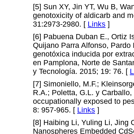
[5] Sun XY, Jin YT, Wu B, W
genotoxicity of aldicarb and
31:2973-2980. [
Links
]
[6] Pabuena Duban E., Ortiz I
Quijano Parra Alfonso, Pardo 
genotóxica inducida por extra
en Pamplona, Norte de Santan
y Tecnología. 2015; 19: 76. [
L
[7] Simoniello, M.F.; Kleinsorg
R.A.; Poletta, G.L. y Carball
occupationally exposed to pest
8: 957-965. [
Links
]
[8] Haibing Li, Yuling Li, Jing
Nanospheres Embedded CdSe 