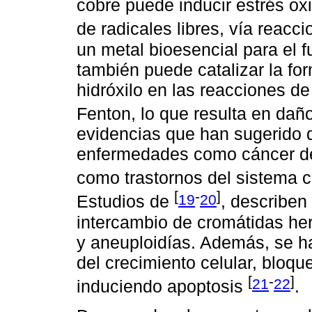
cobre puede inducir estrés ox
de radicales libres, vía reac
un metal bioesencial para el 
también puede catalizar la for
hidróxilo en las reacciones d
Fenton, lo que resulta en dañ
evidencias que han sugerido 
enfermedades como cáncer de 
como trastornos del sistema 
[
-
]
19
20
Estudios de
, describen
intercambio de cromátidas h
y aneuploidías. Además, se ha
del crecimiento celular, bloque
[
-
]
21
22
induciendo apoptosis
.