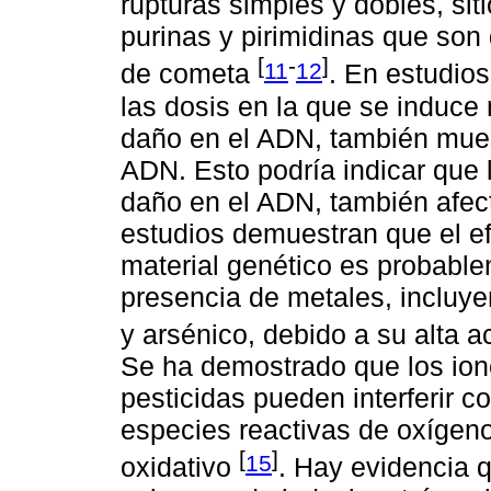
rupturas simples y dobles, siti
purinas y pirimidinas que son
[
-
]
11
12
de cometa
. En estudio
las dosis en la que se induce
daño en el ADN, también mues
ADN. Esto podría indicar que
daño en el ADN, también afec
estudios demuestran que el ef
material genético es probabl
presencia de metales, incluye
y arsénico, debido a su alta 
Se ha demostrado que los ion
pesticidas pueden interferir c
especies reactivas de oxígen
[
]
15
oxidativo
. Hay evidencia 