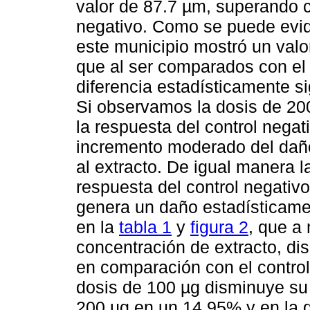
valor de 87.7 µm, superando ca
negativo. Como se puede evide
este municipio mostró un valo
que al ser comparados con el
diferencia estadísticamente si
Si observamos la dosis de 20
la respuesta del control nega
incremento moderado del daño
al extracto. De igual manera l
respuesta del control negativ
genera un daño estadísticamen
en la
tabla 1
y
figura 2
, que a
concentración de extracto, di
en comparación con el contro
dosis de 100 µg disminuye su
200 µg en un 14.95% y en la 