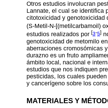
Otros estudios involucran pest
Lannate, el cual se identifica
citotoxicidad y genotoxicida
(S-Metil-N-[(metilcarbamoil) o
[
-
]
3
5
estudios realizados por
no
genotoxicidad de metomilo en
aberraciones cromosómicas y
durazno es un fruto ampliame
ámbito local, nacional e inter
estudios que nos indiquen pr
pesticidas, los cuales pueden
y cancerígeno sobre los cons
MATERIALES Y MÉTO