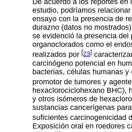
De acuerdo a los reportes en l
estudio, podríamos relacionar
ensayo con la presencia de res
durazno (datos no mostrados),
se evidenció la presencia del 
organoclorados como el endos
[
]
23
realizados por
caracteriza
carcinógeno potencial en hu
bacterias, células humanas y 
promotor de tumores y agent
hexaclorociclohexano BHC), h
y otros isómeros de hexaclor
sustancias cancerígenas par
suficientes carcinogenicidad
Exposición oral en roedores c