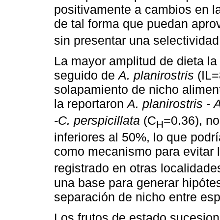
positivamente a cambios en la
de tal forma que puedan aprov
sin presentar una selectividad
La mayor amplitud de dieta la
seguido de
A. planirostris
(IL=
solapamiento de nicho aliment
la reportaron
A. planirostris
-
A
-C. perspicillata
(C
=0.36), no
H
inferiores al 50%, lo que podr
como mecanismo para evitar l
registrado en otras localidade
una base para generar hipótes
separación de nicho entre esp
Los frutos de estado sucesion