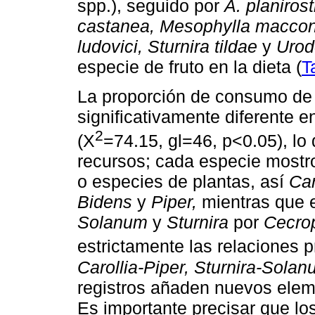
spp.), seguido por
A. planirost
castanea, Mesophylla macconne
ludovici, Sturnira tildae
y
Urod
especie de fruto en la dieta (
T
La proporción de consumo de f
significativamente diferente e
2
(X
=74.15, gl=46, p<0.05), lo
recursos; cada especie mostr
o especies de plantas, así
Car
Bidens
y
Piper,
mientras que 
Solanum
y
Sturnira
por
Cecrop
estrictamente las relaciones 
Carollia-Piper, Sturnira-Solan
registros añaden nuevos eleme
Es importante precisar que l