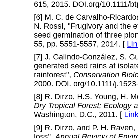
615, 2015. DOI.org/10.1111/b
[6] M. C. de Carvalho-Ricard
N. Rossi, "Frugivory and the e
seed germination of three pio
55, pp. 5551-5557, 2014. [
Lin
[7] J. Galindo-González, S. G
generated seed rains at isolate
rainforest",
Conservation Biol
2000. DOI. org/10.1111/j.152
[8] R. Dirzo, H.S. Young, H. 
Dry Tropical Forest; Ecology 
Washington, D.C., 2011. [
Lin
[9] R. Dirzo, and P. H. Raven, 
loss",
Annual Review of Envi