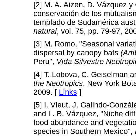
[2] M. A. Aizen, D. Vázquez y 
conservación de los mutualis
templado de Sudamérica aust
natural
, vol. 75, pp. 79-97, 20
[3] M. Romo, "Seasonal variat
dispersal by canopy bats
(Art
Peru",
Vida Silvestre Neotropi
[4] T. Lobova, C. Geiselman a
the Neotropics
. New York Bot
2009. [
Links
]
[5] I. Vleut, J. Galindo-Gonzá
and L. B. Vázquez, "Niche diffe
food abundance and vegetation
species in Southern Mexico",