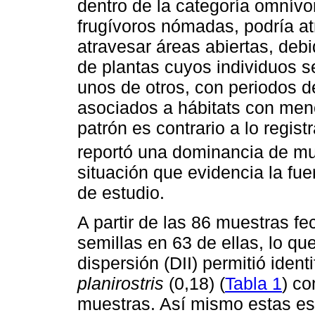
dentro de la categoría omnív
frugívoros nómadas, podría at
atravesar áreas abiertas, deb
de plantas cuyos individuos s
unos de otros, con periodos de
asociados a hábitats con meno
patrón es contrario a lo regis
reportó una dominancia de mu
situación que evidencia la fue
de estudio.
A partir de las 86 muestras f
semillas en 63 de ellas, lo qu
dispersión (DII) permitió ident
planirostris
(0,18) (
Tabla 1
) co
muestras. Así mismo estas es