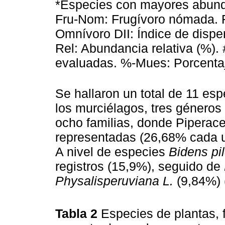
*Especies con mayores abunda
Fru-Nom: Frugívoro nómada. 
Omnívoro DII: Índice de dispe
Rel: Abundancia relativa (%)
evaluadas. %-Mues: Porcenta
Se hallaron un total de 11 esp
los murciélagos, tres género
ocho familias, donde Piperac
representadas (26,68% cada u
A nivel de especies
Bidens pi
registros (15,9%), seguido de
Physalisperuviana L.
(9,84%) 
Tabla 2
Especies de plantas, 