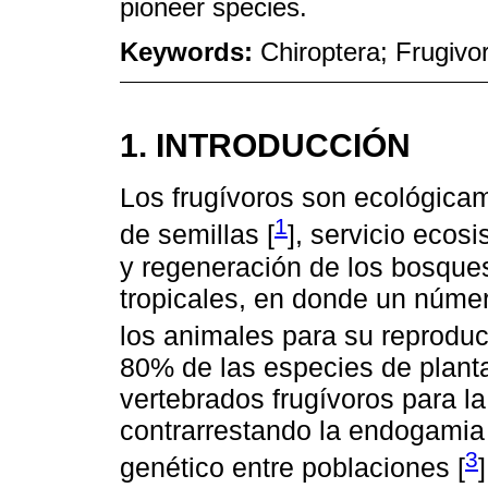
pioneer species.
Keywords:
Chiroptera; Frugivor
1. INTRODUCCIÓN
Los frugívoros son ecológica
1
de semillas [
], servicio ecos
y regeneración de los bosque
tropicales, en donde un núme
los animales para su reproduc
80% de las especies de plant
vertebrados frugívoros para l
contrarrestando la endogamia 
3
genético entre poblaciones [
]