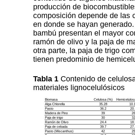
producción de biocombustible
composición depende de las co
en donde se hayan generado.
bambú presentan el mayor con
ramón de olivo y la paja de m
otra parte, la paja de trigo co
tienen predominio de hemicelu
Tabla 1
Contenido de celulosa
materiales lignocelulósicos
Biomasa
Celulosa (%)
Hemicelulos
Alga Chlorella
35.28
10.
Pasto
36.2
20.
Madera de Pino
39
2
Paja de trigo
30
3
Ramón de Olivo
24.4
18.
Paja de cebada
39.7
27.
Pasto (Miscanthus)
42
2