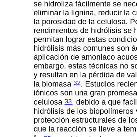
se hidroliza fácilmente se nec
eliminar la lignina, reducir la
la porosidad de la celulosa. P
rendimientos de hidrólisis se
permitan lograr estas condicio
hidrólisis más comunes son áci
aplicación de amoniaco acuoso
embargo, estas técnicas no s
y resultan en la pérdida de va
32
la biomasa
. Estudios recie
iónicos son una gran promesa 
33
celulosa
, debido a que faci
hidrólisis de los biopolímeros
protección estructurales de lo
que la reacción se lleve a te
°