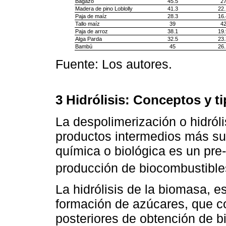
Bagazo
45.5
2
Madera de pino Loblolly
41.3
22.
Paja de maíz
28.3
16.
Tallo maíz
39
4
Paja de arroz
38.1
19.
Alga Parda
32.5
23.
Bambú
45
26.
Fuente: Los autores.
3 Hidrólisis: Conceptos y t
La despolimerización o hidróli
productos intermedios más sus
química o biológica es un pre-
producción de biocombustible
La hidrólisis de la biomasa, e
formación de azúcares, que c
posteriores de obtención de bi