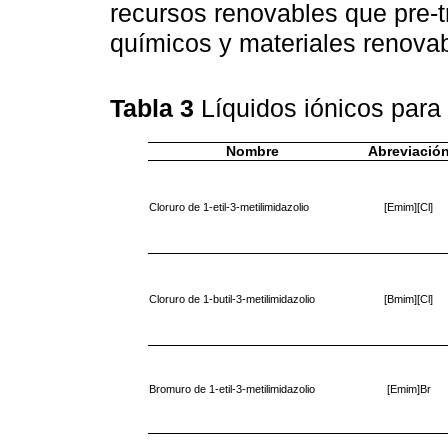
recursos renovables que pre-t
químicos y materiales renova
Tabla 3
Líquidos iónicos para
Nombre
Abreviació
Cloruro de 1-etil-3-metilimidazolio
[Emim][Cl]
Cloruro de 1-butil-3-metilimidazolio
[Bmim][Cl]
Bromuro de 1-etil-3-metilimidazolio
[Emim]Br