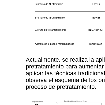
Bromuro de N-etilpiridinio
[Epy]Br
Bromuro de N-butilpiridinio
[Bpy]Br
Cloruro de tetrametilamonio
[N(CH3)4]Cl)
Acetato de 1-butil-3-metilimidazolio
[Bmim]OAc
Actualmente, se realiza la ap
pretratamiento para aumentar 
aplicar las técnicas tradiciona
observa el esquema de los pr
proceso de pretratamiento.