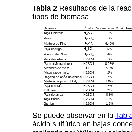
Tabla 2
Resultados de la reacc
tipos de biomasa
Biomasa
Ácido
Concentración % v/v
Temp
H
SO
Alga Chlorella
1%
2
4
H
SO
Pasto
1%
2
4
H
PO
Madera de Pino
4.49%
3
4
H
SO
Paja de trigo
5%
2
4
H
SO
Ramón de Olivo
4%
2
4
Paja de cebada
H2SO4
1%
Pasto (Miscanthus)
H2SO4
0.25%
Mazorca de maíz
HCl
5.8%
Mazorca de maíz
H2SO4
2%
Bagazo de caña de azúcar
H2SO4
2%
Madera de pino Loblolly
H2SO4
80%
Paja de maíz
H2SO4
2%
Tallo maíz
H2SO4
2%
Paja de arroz
H2SO4
0.8%
Alga Parda
H2SO4
1%
Bambú
H2SO4
1.2%
Se puede observar en la
Tabl
ácido sulfúrico en bajas conc