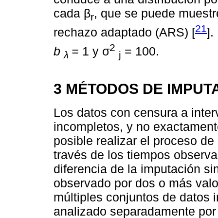
cada β
, que se puede muestr
r
21
rechazo adaptado (ARS) [
].
2
b
=
1 y σ
= 100.
λ
j
3 MÉTODOS DE IMPUT
Los datos con censura a inter
incompletos, y no exactamente
posible realizar el proceso de
través de los tiempos observa
diferencia de la imputación s
observado por dos o más valo
múltiples conjuntos de datos
analizado separadamente por 