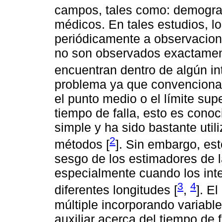
campos, tales como: demograf
médicos. En tales estudios, l
periódicamente a observacion
no son observados exactamen
encuentran dentro de algún int
problema ya que convencionalm
el punto medio o el límite sup
tiempo de falla, esto es conoc
simple y ha sido bastante util
2
métodos [
]. Sin embargo, e
sesgo de los estimadores de l
especialmente cuando los int
3
4
diferentes longitudes [
,
]. E
múltiple incorporando variable
auxiliar acerca del tiempo de 