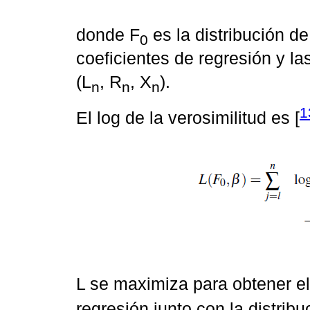
donde F
es la distribución d
0
coeficientes de regresión y la
(L
, R
, X
).
n
n
n
1
El log de la verosimilitud es [
L se maximiza para obtener e
regresión junto con la distrib