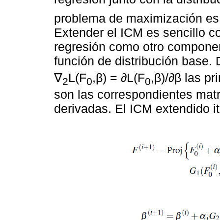
problema de maximización es 
Extender el ICM es sencillo c
regresión como otro compone
función de distribución base.
∇
L(F
,β) = ∂L(F
,β)/∂β las p
2
0
0
son las correspondientes mat
derivadas. El ICM extendido i