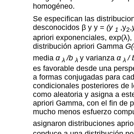
homogéneo.
Se especifican las distribucio
desconocidos β y y =
(y
,y
,
1
2
apriori exponenciales, exp(λ),
distribución apriori Gamma
G(
media
α
/b
y varianza
α
/ 
λ
λ
λ
es favorable desde una persp
a formas conjugadas para cada
condicionales posteriores de 
como aleatoria y asigna a est
apriori Gamma, con el fin de p
mucho menos esfuerzo comput
asignaron distribuciones aprio
conduce a una distribución po