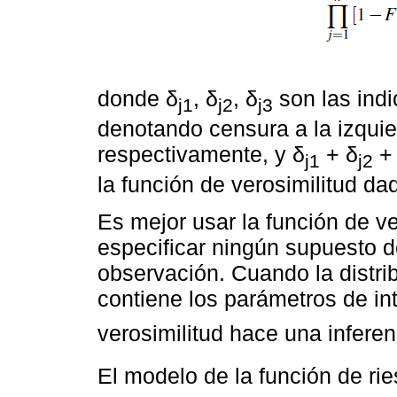
donde δ
, δ
, δ
son las indi
j1
j2
j3
denotando censura a la izquie
respectivamente, y δ
+ δ
+
j1
j2
la función de verosimilitud dad
Es mejor usar la función de ve
especificar ningún supuesto de
observación. Cuando la distri
contiene los parámetros de in
verosimilitud hace una inferen
El modelo de la función de ri