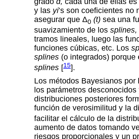
grado
d,
cada una de ellas es 
y las
yi
's son coeficientes no
asegurar que Δ
(t)
sea una fu
0
suavizamiento de los
splines,
tramos lineales, luego las fu
funciones cúbicas, etc. Los
sp
splines
(o integrados) porque 
15
splines
[
].
Los métodos Bayesianos por l
los parámetros desconocidos y
distribuciones posteriores fo
función de verosimilitud y la di
facilitar el cálculo de la distri
aumento de datos tomando ven
riesgos proporcionales y un p