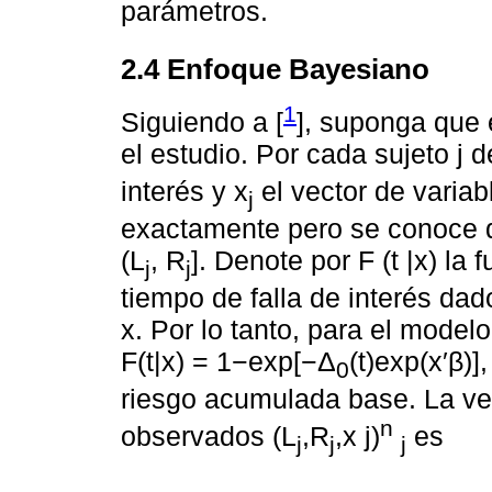
parámetros.
2.4 Enfoque Bayesiano
1
Siguiendo a [
], suponga que 
el estudio. Por cada sujeto j 
interés y x
el vector de variab
j
exactamente pero se conoce q
(L
, R
]. Denote por F (t |x) la
j
j
tiempo de falla de interés dad
x. Por lo tanto, para el model
F(t|x) = 1−exp[−Δ
(t)exp(x′β)]
0
riesgo acumulada base. La ver
n
observados (L
,R
,x j)
es
j
j
j