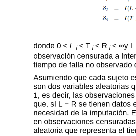
donde 0 ≤
L
≤ T
≤ R
≤ ∞y L
i
i
i
observación censurada a interv
tiempo de falla no observado d
Asumiendo que cada sujeto e
son dos variables aleatorias 
1, es decir, las observacione
que, si L = R se tienen datos e
necesidad de la imputación. E
en observaciones censuradas a
aleatoria que representa el ti