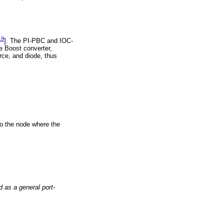
19
]. The PI-PBC and IOC-
e Boost converter,
urce, and diode, thus
 to the node where the
 as a general port-