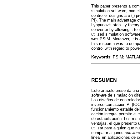
This paper presents a comp
simulation software, namel
controller designs are (i) p
PI). The main advantage of
Lyapunov's stability theory
converter by allowing it to
utilized simulation softwar
was PSIM. Moreover, it is 
this research was to compa
control with regard to powe
Keywords:
PSIM; MATLAB/
RESUMEN
Este artículo presenta una
software
de simulación dif
Los diseños de controlador 
inverso con acción PI (IOC
funcionamiento estable del
acción integral permite el
de estabilización. Los res
ventajas, el que presento
utilizar para alguien que n
comparar algunos
software
lineal en aplicaciones de c