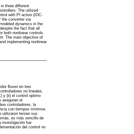
n three different
trollers. The utilized
ntrol with PI action (IOC-
 the converter via
on-modeled dynamics in the
espite the fact that all
or both nonlinear controls
t. The main objective of
 and implementing nonlinear
idor Boost en tres
ntroladores no lineales.
 y (ii) el control optimo
s aseguran el
bos controladores, la
erencia con tiempos mínimos
 utilizaron tenían sus
demás, es más sencillo de
a investigación fue
lementación del control no