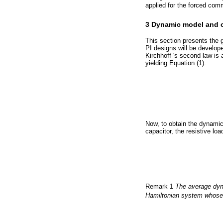
applied for the forced comm
3 Dynamic model and c
This section presents the 
PI designs will be develop
Kirchhoff 's second law is 
yielding Equation (1).
Now, to obtain the dynamic 
capacitor, the resistive lo
Remark 1
The average dyna
Hamiltonian system whose s