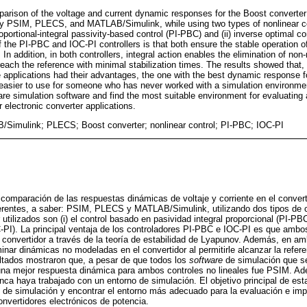
arison of the voltage and current dynamic responses for the Boost converter i
y PSIM, PLECS, and MATLAB/Simulink, while using two types of nonlinear con
roportional-integral passivity-based control (PI-PBC) and (ii) inverse optimal co
 the PI-PBC and IOC-PI controllers is that both ensure the stable operation of
. In addition, in both controllers, integral action enables the elimination of n
 reach the reference with minimal stabilization times. The results showed that, d
e applications had their advantages, the one with the best dynamic response f
easier to use for someone who has never worked with a simulation environmen
re simulation software and find the most suitable environment for evaluating
r electronic converter applications.
Simulink; PLECS; Boost converter; nonlinear control; PI-PBC; IOC-PI
 comparación de las respuestas dinámicas de voltaje y corriente en el convert
erentes, a saber: PSIM, PLECS y MATLAB/Simulink, utilizando dos tipos de co
utilizados son (i) el control basado en pasividad integral proporcional (PI-PBC)
-PI). La principal ventaja de los controladores PI-PBC e IOC-PI es que ambo
 convertidor a través de la teoría de estabilidad de Lyapunov. Además, en am
iminar dinámicas no modeladas en el convertidor al permitirle alcanzar la ref
ultados mostraron que, a pesar de que todos los
software
de simulación que se
 una mejor respuesta dinámica para ambos controles no lineales fue PSIM. A
unca haya trabajado con un entorno de simulación. El objetivo principal de est
de simulación y encontrar el entorno más adecuado para la evaluación e imp
onvertidores electrónicos de potencia.