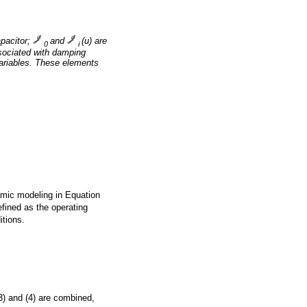
pacitor;
and
(u) are
0
i
sociated with damping
 variables. These elements
mic modeling in Equation
fined as the operating
itions.