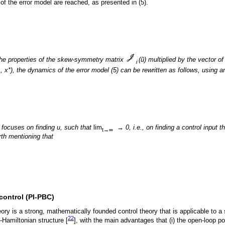
ables
,
, and
ũ
are defined as x
- x*, x
- x*, and
u - u*,
respectively, and if 
i
2
i
2
of the error model are reached, as presented in (5).
he properties of the skew-symmetry matrix
(ũ) multiplied by the vector of
i
., x*), the dynamics of the error model (5) can be rewritten as follows, using a
 focuses on finding u, such that
lim
→ 0, i.e., on finding a control input 
t→∞
rth mentioning that
control (PI-PBC)
ory is a strong, mathematically founded control theory that is applicable to 