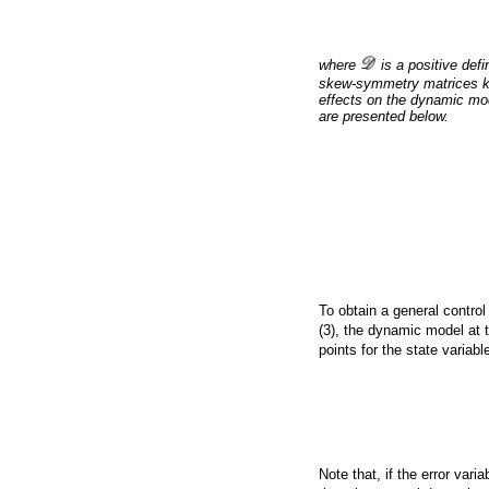
where
is a positive def
skew-symmetry matrices kno
effects on the dynamic mode
are presented below.
To obtain a general control
(3), the dynamic model at t
points for the state variabl