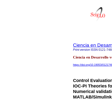
Ciencia en Desarr
Print version
ISSN
0121-748
Ciencia en Desarrollo 
https://doi.org/10.19053/01217
Control Evaluatio
IOC-PI Theories f
Numerical validat
MATLAB/Simulink