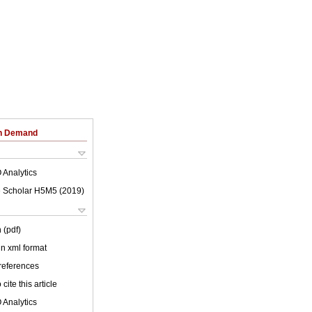
on Demand
 Analytics
 Scholar H5M5 (
2019
)
 (pdf)
 in xml format
 references
cite this article
 Analytics