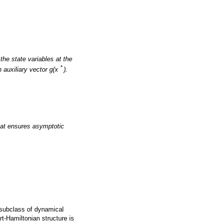
(3) and (4) are combined,
 the state variables at the
*
n auxiliary vector g(x
).
that ensures asymptotic
a subclass of dynamical