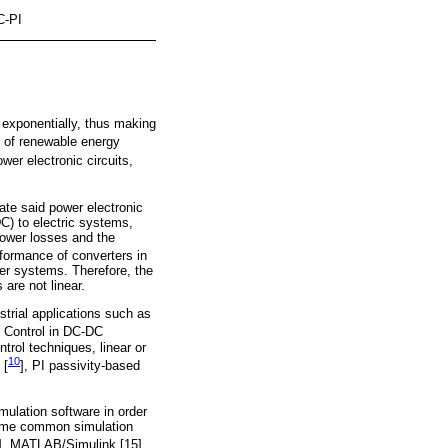
C-PI
exponentially, thus making
on of renewable energy
ower electronic circuits,
ate said power electronic
DC) to electric systems,
power losses and the
formance of converters in
wer systems. Therefore, the
are not linear.
rial applications such as
. Control in DC-DC
rol techniques, linear or
10
 [
], PI passivity-based
mulation software in order
 Some common simulation
], MATLAB/Simulink [15],