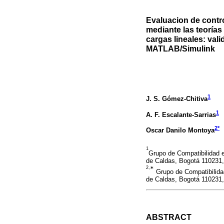
Evaluacion de contr
mediante las teorías
cargas lineales: va
MATLAB/Simulink
1
J. S. Gómez-Chitiva
1
A. F. Escalante-Sarrias
2*
Oscar Danilo Montoya
1
Grupo de Compatibilidad e
de Caldas, Bogotá 110231,
2,∗
Grupo de Compatibilidad
de Caldas, Bogotá 110231,
ABSTRACT