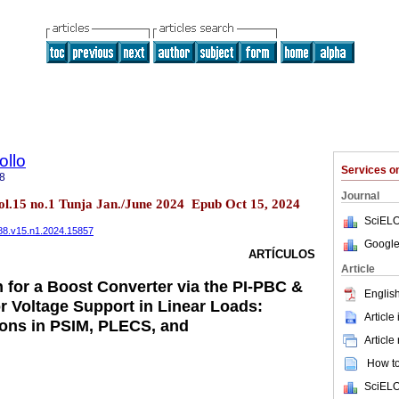
ollo
Services 
8
Journal
vol.15 no.1 Tunja Jan./June 2024 Epub Oct 15, 2024
SciELO
488.v15.n1.2024.15857
Google
ARTÍCULOS
Article
n for a Boost Converter via the PI-PBC &
English
or Voltage Support in Linear Loads:
Article
ions in PSIM, PLECS, and
Article
How to 
SciELO