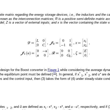
inite matrix regarding the energy storage devices, i.e., the inductors and the ca
wn as the interconnection matrices; R is a positive semi-definite matrix as
l; Z is a vector of external inputs; and x is the vector containing the state
 design for the Boost converter in
Figure 1
while considering the average dyna
11
*
*
he equilibrium point must be defined [
]. In general, if x
, x
, and
u*
are de
1
2
es and the control input, then (3) takes the form of (4) under steady-state cond