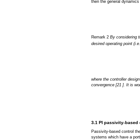
Note that, if the error vari
then the general dynamics 
Remark 2
By considering t
desired operating point (i.e
where the controller design
convergence [21 ]. It is wo
3.1 PI passivity-based 
Passivity-based control the