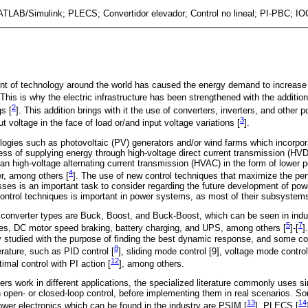
LAB/Simulink; PLECS; Convertidor elevador; Control no lineal; PI-PBC; IO
t of technology around the world has caused the energy demand to increase 
 This is why the electric infrastructure has been strengthened with the additi
2
s [
]. This addition brings with it the use of converters, inverters, and other p
3
t voltage in the face of load or/and input voltage variations [
].
logies such as photovoltaic (PV) generators and/or wind farms which incorpor
cess of supplying energy through high-voltage direct current transmission (HV
an high-voltage alternating current transmission (HVAC) in the form of lower 
4
r, among others [
]. The use of new control techniques that maximize the per
sses is an important task to consider regarding the future development of po
ontrol techniques is important in power systems, as most of their subsystems 
verter types are Buck, Boost, and Buck-Boost, which can be seen in indust
5
7
es, DC motor speed braking, battery charging, and UPS, among others [
]-[
]
 studied with the purpose of finding the best dynamic response, and some cont
8
erature, such as PID control [
], sliding mode control [9], voltage mode control
12
timal control with PI action [
], among others.
s work in different applications, the specialized literature commonly uses si
in open- or closed-loop control, before implementing them in real scenarios.
13
14
power electronics which can be found in the industry are PSIM [
], PLECS [