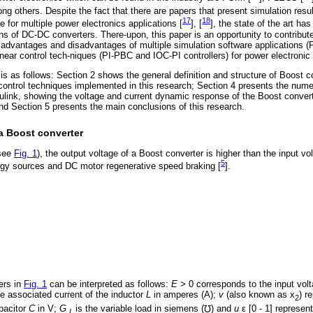
ng others. Despite the fact that there are papers that present simulation resul
17
18
e for multiple power electronics applications [
], [
], the state of the art ha
ons of DC-DC converters. There-upon, this paper is an opportunity to contribut
e advantages and disadvantages of multiple simulation software applications
ear control tech-niques (PI-PBC and IOC-PI controllers) for power electronic c
 is as follows: Section 2 shows the general definition and structure of Boost 
ontrol techniques implemented in this research; Section 4 presents the numer
k, showing the voltage and current dynamic response of the Boost converter
d Section 5 presents the main conclusions of this research.
 a Boost converter
see
Fig. 1
), the output voltage of a Boost converter is higher than the input vo
5
rgy sources and DC motor regenerative speed braking [
].
ers in
Fig. 1
can be interpreted as follows:
E >
0 corresponds to the input volt
he associated current of the inductor
L
in amperes (A);
v
(also known as x
) r
2
pacitor
C
in V;
G
is the variable load in siemens (℧) and
u
ε [0 - 1] represent
L