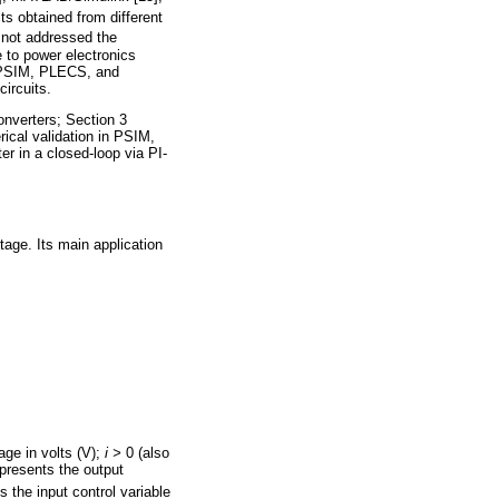
ts obtained from different
s not addressed the
e to power electronics
 (PSIM, PLECS, and
ircuits.
converters; Section 3
ical validation in PSIM,
 in a closed-loop via PI-
ltage. Its main application
age in volts (V);
i >
0 (also
epresents the output
s the input control variable