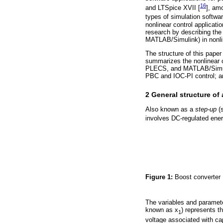
16
and LTSpice XVII [
], amo
types of simulation softwar
nonlinear control applicati
research by describing th
MATLAB/Simulink) in nonlin
The structure of this paper
summarizes the nonlinear c
PLECS, and MATLAB/Simulin
PBC and IOC-PI control; an
2 General structure of
Also known as a
step-up
(
involves DC-regulated ene
Figure 1:
Boost converter
The variables and paramet
known as x
) represents t
1
voltage associated with ca