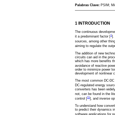
Palabras Clave:
PSIM; MAT
1 INTRODUCTION
The continuous developmen
1
it a predominant factor [
].
sources, among other thing
aiming to regulate the outpu
The addition of new techno
circuits can aid in the pro
which has more benefits th
avoidance of reactive powe
order to minimize power lo
development of nonlinear c
The most common DC-DC con
DC-regulated energy sourc
converters has been widely
not, can be found in the lit
11
control [
], and inverse op
To understand how converter
to predict their dynamics 
software applications for 