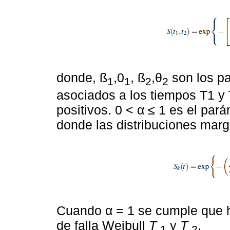
donde, ß
,0
, ß
,θ
son los pa
1
1
2
2
asociados a los tiempos T1 y 
positivos. 0 < α ≤ 1 es el pa
donde las distribuciones marg
Cuando α = 1 se cumple que h
de falla Weibull
T
y
T
.
1
2