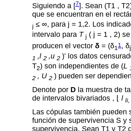
7
Siguiendo a [
]. Sean (T1 , T
que se encuentran en el rectá
≤ ∞, para j = 1,2. Los indica
j
intervalo para
T
( j = 1 , 2) 
j
1
producen el vector
δ
= (δ
, δ
1
j
,l
,u
)' los datos censurad
1
2
2
T
) son independientes de (
L
2
, U
) pueden ser dependien
2
2
Denote por
D
la muestra de ta
de intervalos bivariados , ⌊
l
li,
Las cópulas también pueden se
función de supervivencia S y
supervivencia. Sean T1 y T2 d