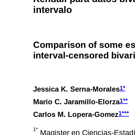
intervalo
Comparison of some esti
interval-censored bivar
1*
Jessica K. Serna-Morales
1**
Mario C. Jaramillo-Elorza
1***
Carlos M. Lopera-Gomez
1*
Magister en Ciencias-Estadí