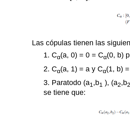
Las cópulas tienen las siguie
1. C
(a, 0) = 0 = C
(0, b) 
α
α
2. C
(a, 1) = a y C
(1, b) 
α
α
3. Paratodo (a
,b
), (a
,b
1
1
2
se tiene que: