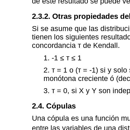
de este resultado se puede ve
2.3.2. Otras propiedades de
Si se asume que las distribuc
tienen los siguientes resultad
concordancia т de Kendall.
1. -1 ≤ т ≤ 1
2. т = 1 o (т = -1) si y sol
monótona creciente ó (dec
3. т = 0, si X y Y son inde
2.4. Cópulas
Una cópula es una función mul
entre las variables de una dist