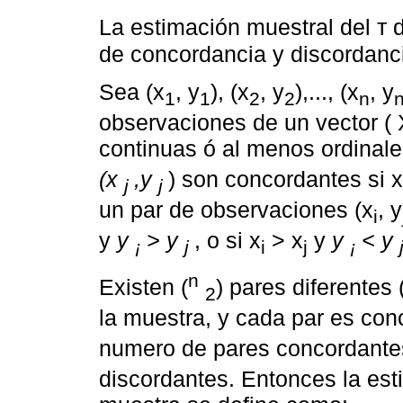
La estimación muestral del т d
de concordancia y discordanci
Sea (x
, y
), (x
, y
),..., (x
, y
1
1
2
2
n
observaciones de un vector ( X
continuas ó al menos ordinale
(x
,y
) son concordantes si x
j
j
un par de observaciones (x
, y
i
y
y
> y
, o si x
> x
y
y
< y
¡
j
i
j
¡
n
Existen (
) pares diferentes 
2
la muestra, y cada par es con
numero de pares concordant
discordantes. Entonces la est