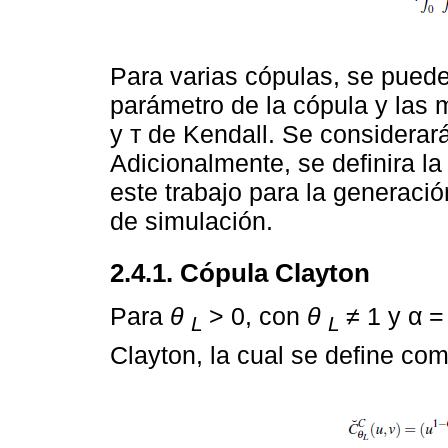
Para varias cópulas, se puede 
parámetro de la cópula y las
y т de Kendall. Se considerar
Adicionalmente, se definira l
este trabajo para la generació
de simulación.
2.4.1. Cópula Clayton
Para
θ
> 0, con
θ
≠ 1 y α 
L
L
Clayton, la cual se define com