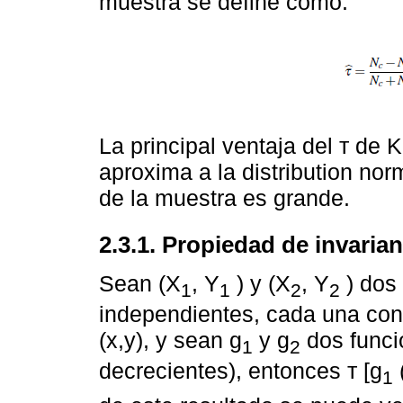
muestra se define como:
La principal ventaja del т de 
aproxima a la distribution no
de la muestra es grande.
2.3.1. Propiedad de invarian
Sean (X
, Y
) y (X
, Y
) dos 
1
1
2
2
independientes, cada una con 
(x,y), y sean g
y g
dos funci
1
2
decrecientes), entonces т [g
1