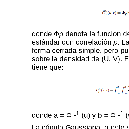
donde Ф
ρ
denota la funcion de
estándar con correlación
ρ
. L
forma cerrada simple, pero p
sobre la densidad de (U, V). 
tiene que:
1
1
donde a = Ф -
(u) y b = Ф -
(
La cópula Gaussiana, puede s