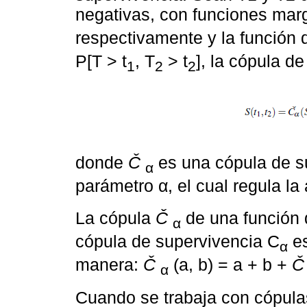
negativas, con funciones mar
respectivamente y la función 
P[T > t
, T
> t
], la cópula d
1
2
2
donde
Č
es una cópula de s
α
parámetro α, el cual regula la
La cópula
Č
de una función 
α
cópula de supervivencia C
es
α
manera:
Č
(a, b) = a + b +
Č
α
Cuando se trabaja con cópulas