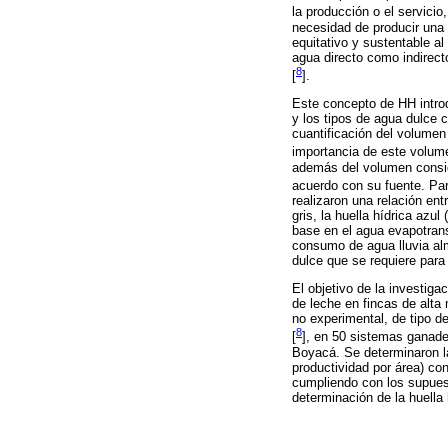
la producción o el servicio
necesidad de producir una 
equitativo y sustentable al
agua directo como indirec
8
[
].
Este concepto de HH intro
y los tipos de agua dulce 
cuantificación del volumen
importancia de este volume
además del volumen conside
acuerdo con su fuente. Par
realizaron una relación ent
gris, la huella hídrica azu
base en el agua evapotransp
consumo de agua lluvia alm
dulce que se requiere para
El objetivo de la investiga
de leche en fincas de alta
no experimental, de tipo de
8
[
], en 50 sistemas ganade
Boyacá. Se determinaron l
productividad por área) co
cumpliendo con los supuest
determinación de la huella 