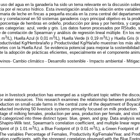
 uso del agua en la ganadería ha sido un tema relevante en la discusión sobr
a por el recurso hídrico. Esta investigación analizó la relación entre variable
rimaria de leche en fincas a pequeña escala en la zona central del departame
vo y correlacional en 50 sistemas ganaderos cuyo principal objetivo es la pro
 porcentaje de hembras en ordeño, producción por área y por hembra, y carga
tres categorías: azul, verde y gris. Los datos fueron procesados por RStudio, s
e de correlación de Spearman y análisis de regresión lineal múltiple. En los res
3
3
3
1 m
/L), Huella Azul (x̄ 0,01 m
/L), Huella Verde (x̄ 0,19 m
/L) y Huella Gris (x
oductividad Kg/Hembra/año y Productividad Kg/Ha/año muestran los más alto
rtes con la Huella Azul. Se evidencia potencial para mejorar la sostenibilidad
e la adopción de prácticas eficientes, especialmente en el componente anim
vinos- Cambio climático - Desarrollo sostenible - Impacto ambiental - Mitigac
se in livestock production has emerged as a significant topic within the disco
r water resources. This research examines the relationship between producti
roduction on small-scale farms in the central zone of the department of Boyacá
nducted involving 50 livestock systems primarily focused on milk production.
age of milking females, production per area, production per female, and stoc
d categorized into three distinct types: blue, green, and gray. Data analysis 
Shapiro-Wilk test, Spearman's correlation coefficient, and multiple linear regr
3
3
print of (x̄ 1.01 m
/L), a Blue Footprint of (x̄ 0.01 m
/L), a Green Footprint of 
 The variables Percentage of Females, Productivity Kg/Female/Year, and Prod
lation coefficients, with the strongest correlation observed with the Blue Footp