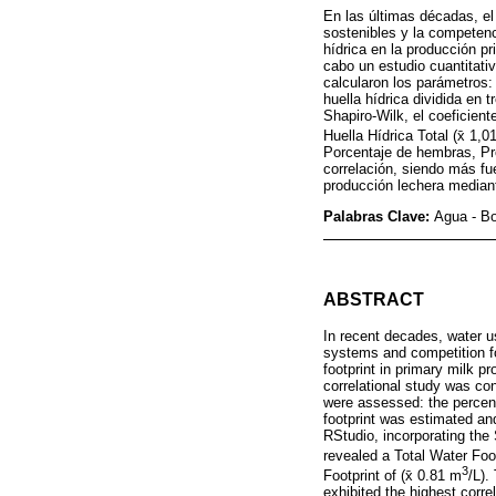
En las últimas décadas, el
sostenibles y la competenci
hídrica en la producción p
cabo un estudio cuantitati
calcularon los parámetros:
huella hídrica dividida en 
Shapiro-Wilk, el coeficient
Huella Hídrica Total (x̄ 1,0
Porcentaje de hembras, Pr
correlación, siendo más fue
producción lechera mediant
Palabras Clave:
Agua - Bo
ABSTRACT
In recent decades, water u
systems and competition fo
footprint in primary milk p
correlational study was co
were assessed: the percent
footprint was estimated an
RStudio, incorporating the 
revealed a Total Water Foot
3
Footprint of (x̄ 0.81 m
/L).
exhibited the highest corre