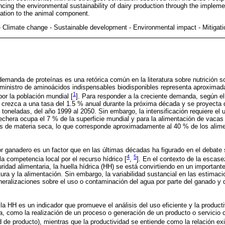
cing the environmental sustainability of dairy production through the implemen
relation to the animal component.
 - Climate change - Sustainable development - Environmental impact - Mitigati
demanda de proteínas es una retórica común en la literatura sobre nutrición s
suministro de aminoácidos indispensables biodisponibles representa aproxima
1
or la población mundial [
]. Para responder a la creciente demanda, según el
e crezca a una tasa del 1.5 % anual durante la próxima década y se proyecta
 toneladas, del año 1999 al 2050. Sin embargo, la intensificación requiere el 
lechera ocupa el 7 % de la superficie mundial y para la alimentación de vacas
as de materia seca, lo que corresponde aproximadamente al 40 % de los alim
or ganadero es un factor que en las últimas décadas ha figurado en el debate
4
5
la competencia local por el recurso hídrico [
,
]. En el contexto de la escas
idad alimentaria, la huella hídrica (HH) se está convirtiendo en un important
ltura y la alimentación. Sin embargo, la variabilidad sustancial en las estimac
neralizaciones sobre el uso o contaminación del agua por parte del ganado y 
la HH es un indicador que promueve el análisis del uso eficiente y la product
a, como la realización de un proceso o generación de un producto o servicio 
 de producto), mientras que la productividad se entiende como la relación ex