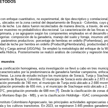
MÉTODOS
con enfoque cuantitativo, no experimental, de tipo descriptivo y correlaciona
 ubicados en la zona central del departamento de Boyacá - Colombia, cuyo p
 de leche. Los datos fueron recolectados de manera directa, a través, de e
r muestreo no probabilístico discrecional. La caracterización de las fincas se
 primaria, y se agruparon según los componentes empleados en el desarrollo 
egorías: composición de la ganadería, manejo del suelo y forraje, insumos uti
s parámetros productivos: porcentaje de hembras en ordeño (Porhembras), pr
vidad de leche por hembra en ordeño (ProductKg/Hembra/año), productividad d
ño) y Carga animal (UGG/Ha). Se empleó la metodología del enfoque de la Wa
ella Hídrica. Posteriormente se realizó análisis de correlación y regresión line
y muestra
una zonificación homogénea, esta investigación se llevó a cabo en tres munic
 caracterizados por la predominancia de ganadería familiar campesina, enfoc
eras. La zona de estudio incluye los municipios de Soracá, Tunja y Siachoq
rtamento de Boyacá, Colombia. El municipio de Soracá está ubicado a 2.873
tación promedio de 740 mm; el municipio de Tunja está ubicado a 2.690 msn
ipitación promedio de 655 mm, y el municipio de Siachoque está ubicado a 
9
3°C, precipitación promedio de 688 mm [
]. Desde la clasificación de zonas 
Montano Bajo (bs - MB), y en la clasificación Holdridge - IGAC corresponde
nstituto Colombiano Agropecuario, las principales actividades agropecuarias d
a y los cultivos transitorios. En 2023, se registraron 3.445 predios ganadero