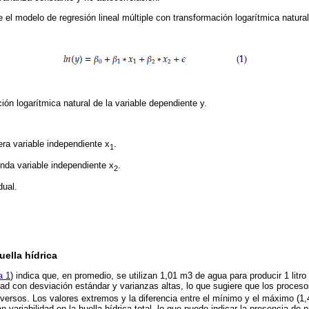
 el modelo de regresión lineal múltiple con transformación logarítmica natural
ión logarítmica natural de la variable dependiente y.
era variable independiente x
.
1
unda variable independiente x
.
2
dual.
uella hídrica
a 1
) indica que, en promedio, se utilizan 1,01 m3 de agua para producir 1 litr
dad con desviación estándar y varianzas altas, lo que sugiere que los proceso
versos. Los valores extremos y la diferencia entre el mínimo y el máximo (1
 variabilidad en la huella hídrica total, lo que puede indicar la presencia de