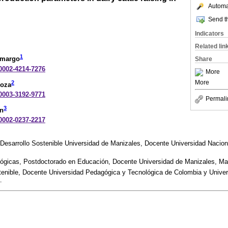
Automat
Send th
Indicators
Related lin
1
amargo
Share
-0002-4214-7276
More
More
2
doza
-0003-3192-9771
Permali
3
n
-0002-0237-2217
esarrollo Sostenible Universidad de Manizales, Docente Universidad Naciona
ógicas, Postdoctorado en Educación, Docente Universidad de Manizales, Ma
tenible, Docente Universidad Pedagógica y Tecnológica de Colombia y Univers
.