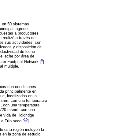
l, en 50 sistemas
rincipal ingreso
ncuestas a productores
 realizó a través de
de sus actividades; con
lizados y disposición de
oductividad de leche
e leche por área de
8
ter Footprint Network [
]
al múltiple.
ipios con condiciones
ada principalmente en
ue, localizados en la
 msnm, con una temperatura
m, con una temperatura
2.720 msnm, con una
de vida de Holdridge
10
 a Frío seco [
].
e esta región incluyen la
s en la zona de estudio,