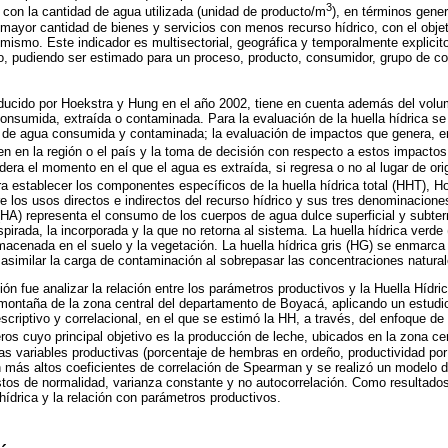
3
, con la cantidad de agua utilizada (unidad de producto/m
), en términos gene
mayor cantidad de bienes y servicios con menos recurso hídrico, con el objet
 mismo. Este indicador es multisectorial, geográfica y temporalmente explicito
to, pudiendo ser estimado para un proceso, producto, consumidor, grupo de c
ducido por Hoekstra y Hung en el año 2002, tiene en cuenta además del volum
consumida, extraída o contaminada. Para la evaluación de la huella hídrica se 
 de agua consumida y contaminada; la evaluación de impactos que genera, en
n en la región o el país y la toma de decisión con respecto a estos impactos
ra el momento en el que el agua es extraída, si regresa o no al lugar de orig
a establecer los componentes específicos de la huella hídrica total (HHT), H
re los usos directos e indirectos del recurso hídrico y sus tres denominaciones
l (HA) representa el consumo de los cuerpos de agua dulce superficial y subte
irada, la incorporada y la que no retorna al sistema. La huella hídrica verde (
acenada en el suelo y la vegetación. La huella hídrica gris (HG) se enmarc
 asimilar la carga de contaminación al sobrepasar las concentraciones natural
ción fue analizar la relación entre los parámetros productivos y la Huella Hídri
 montaña de la zona central del departamento de Boyacá, aplicando un estudio
scriptivo y correlacional, en el que se estimó la HH, a través, del enfoque de
ros cuyo principal objetivo es la producción de leche, ubicados en la zona ce
as variables productivas (porcentaje de hembras en ordeño, productividad po
n más altos coeficientes de correlación de Spearman y se realizó un modelo de
os de normalidad, varianza constante y no autocorrelación. Como resultados
hídrica y la relación con parámetros productivos.