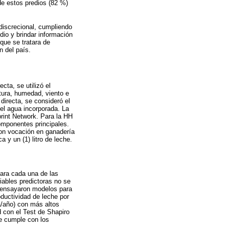
de estos predios (82 %)
discrecional, cumpliendo
udio y brindar información
 que se tratara de
n del país.
ecta, se utilizó el
ura, humedad, viento e
directa, se consideró el
el agua incorporada. La
tprint Network. Para la HH
omponentes principales.
con vocación en ganadería
 y un (1) litro de leche.
ara cada una de las
iables predictoras no se
Se ensayaron modelos para
ductividad de leche por
a/año) con más altos
 con el Test de Shapiro
le cumple con los