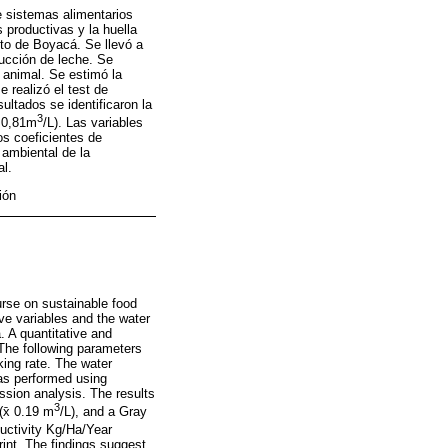
e sistemas alimentarios
s productivas y la huella
nto de Boyacá. Se llevó a
ducción de leche. Se
 animal. Se estimó la
e realizó el test de
ultados se identificaron la
3
̄ 0,81m
/L). Las variables
s coeficientes de
 ambiental de la
al.
ión
urse on sustainable food
ve variables and the water
. A quantitative and
 The following parameters
king rate. The water
was performed using
ession analysis. The results
3
(x̄ 0.19 m
/L), and a Gray
uctivity Kg/Ha/Year
rint. The findings suggest