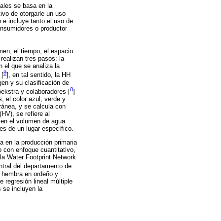
rales se basa en la
ivo de otorgarle un uso
 e incluye tanto el uso de
onsumidores o productor
en; el tiempo, el espacio
realizan tres pasos: la
 el que se analiza la
8
 [
], en tal sentido, la HH
en y su clasificación de
8
oekstra y colaboradores [
]
, el color azul, verde y
rránea, y se calcula con
HV), se refiere al
a en el volumen de agua
es de un lugar específico.
ca en la producción primaria
 con enfoque cuantitativo,
 la Water Footprint Network
ntral del departamento de
r hembra en ordeño y
 regresión lineal múltiple
 se incluyen la