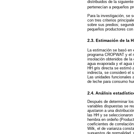
distribuidos de la siguie
pertenecían a pequeños p
Para la investigación, se 
con tres criterios principa
sobre sus predios; segundo,
pequeños productores con s
2.3. Estimación de la H
La estimación se basó en e
programa CROPWAT y el mé
insolación obtenidos de la
agua evaporada y el agua 
HH gris directa se estimó a
indirecta, se consideró el
Las unidades funcionales a
de leche para consumo human
2.4. Análisis estadístic
Después de determinar los
variables dispuestas se re
ajustaron a una distribuci
las HH y se seleccionaron 
hembra en ordeño (Product
coeficientes de correlació
Wilk, el de varianza const
supuestos de normalidad, v