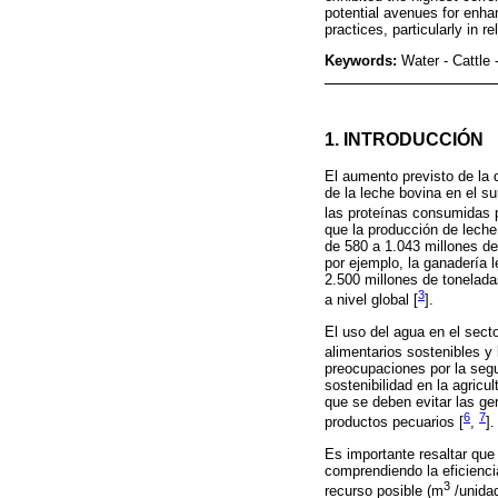
potential avenues for enhan
practices, particularly in 
Keywords:
Water - Cattle
1. INTRODUCCIÓN
El aumento previsto de la 
de la leche bovina en el 
las proteínas consumidas p
que la producción de lech
de 580 a 1.043 millones de
por ejemplo, la ganadería 
2.500 millones de tonelad
3
a nivel global [
].
El uso del agua en el sect
alimentarios sostenibles y 
preocupaciones por la segur
sostenibilidad en la agricu
que se deben evitar las ge
6
7
productos pecuarios [
,
].
Es importante resaltar que 
comprendiendo la eficienci
3
recurso posible (m
/unidad