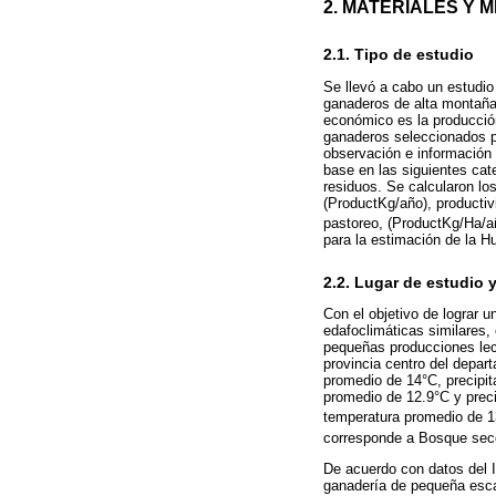
2. MATERIALES Y 
2.1. Tipo de estudio
Se llevó a cabo un estudio 
ganaderos de alta montaña,
económico es la producción
ganaderos seleccionados po
observación e información
base en las siguientes cat
residuos. Se calcularon lo
(ProductKg/año), producti
pastoreo, (ProductKg/Ha/a
para la estimación de la Hu
2.2. Lugar de estudio 
Con el objetivo de lograr 
edafoclimáticas similares,
pequeñas producciones lech
provincia centro del depa
promedio de 14°C, precipi
promedio de 12.9°C y prec
temperatura promedio de 1
corresponde a Bosque seco 
De acuerdo con datos del I
ganadería de pequeña escal