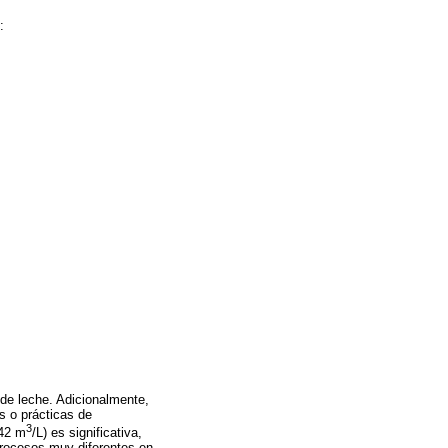
:
o de leche. Adicionalmente,
s o prácticas de
3
,42 m
/L) es significativa,
 procesos muy diferentes en