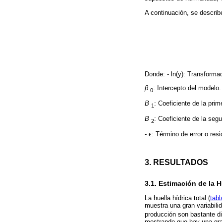
A continuación, se describe
Donde: - ln(y): Transformac
β
: Intercepto del modelo.
0
Β
: Coeficiente de la prim
1
Β
: Coeficiente de la seg
2
- ϵ: Término de error o resi
3. RESULTADOS
3.1. Estimación de la H
La huella hídrica total (
tabl
muestra una gran variabili
producción son bastante di
mostrando que hay una gran