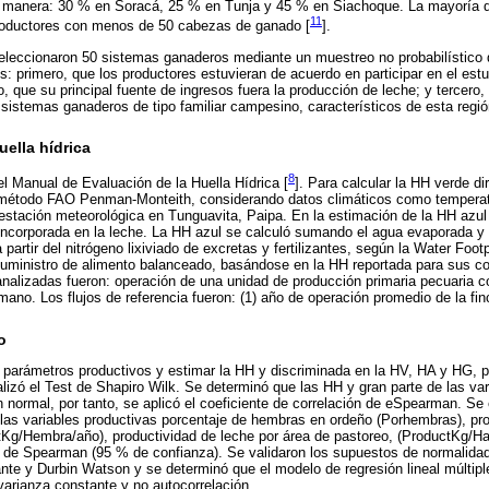
nte manera: 30 % en Soracá, 25 % en Tunja y 45 % en Siachoque. La mayoría 
11
roductores con menos de 50 cabezas de ganado [
].
seleccionaron 50 sistemas ganaderos mediante un muestreo no probabilístico 
les: primero, que los productores estuvieran de acuerdo en participar en el est
 que su principal fuente de ingresos fuera la producción de leche; y tercero,
istemas ganaderos de tipo familiar campesino, característicos de esta regió
uella hídrica
8
l Manual de Evaluación de la Huella Hídrica [
]. Para calcular la HH verde dir
todo FAO Penman-Monteith, considerando datos climáticos como temperat
 estación meteorológica en Tunguavita, Paipa. En la estimación de la HH azul 
incorporada en la leche. La HH azul se calculó sumando el agua evaporada y 
 partir del nitrógeno lixiviado de excretas y fertilizantes, según la Water Foo
 suministro de alimento balanceado, basándose en la HH reportada para sus c
nalizadas fueron: operación de una unidad de producción primaria pecuaria 
o. Los flujos de referencia fueron: (1) año de operación promedio de la finca
o
 parámetros productivos y estimar la HH y discriminada en la HV, HA y HG, p
alizó el Test de Shapiro Wilk. Se determinó que las HH y gran parte de las var
ón normal, por tanto, se aplicó el coeficiente de correlación de eSpearman. 
las variables productivas porcentaje de hembras en ordeño (Porhembras), pro
Kg/Hembra/año), productividad de leche por área de pastoreo, (ProductKg/H
n de Spearman (95 % de confianza). Se validaron los supuestos de normalidad
ante y Durbin Watson y se determinó que el modelo de regresión lineal múltip
arianza constante y no autocorrelación.