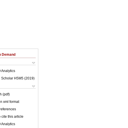
on Demand
 Analytics
 Scholar H5M5 (
2019
)
h (pdf)
 in xml format
 references
cite this article
 Analytics