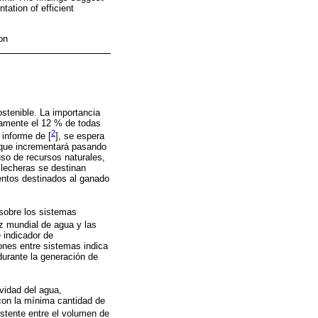
tation of efficient
on
ostenible. La importancia
damente el 12 % de todas
2
 informe de [
], se espera
 que incrementará pasando
uso de recursos naturales,
 lecheras se destinan
entos destinados al ganado
 sobre los sistemas
ez mundial de agua y las
e indicador de
iones entre sistemas indica
durante la generación de
ividad del agua,
con la mínima cantidad de
istente entre el volumen de