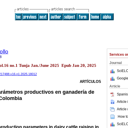
ollo
Services 
8
Journal
vol.16 no.1 Tunja Jan./June 2025 Epub Jan 20, 2025
SciELO
01217488.v16.n1.2025.18012
Google
ARTÍCULOS
Article
parámetros productivos en ganadería de
Spanis
 Colombia
Article
Article
How to 
SciELO
roduction parameters in dairy cattle raising in