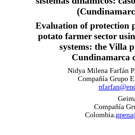
sistemas dinámicos: caso
(Cundinamarc
Evaluation of protection p
potato farmer sector usi
systems: the Villa p
Cundinamarca c
Nidya Milena Farfán P
Compañía Grupo En
nfarfan@en
Geima
Compañía Gru
Colombia.
gpena