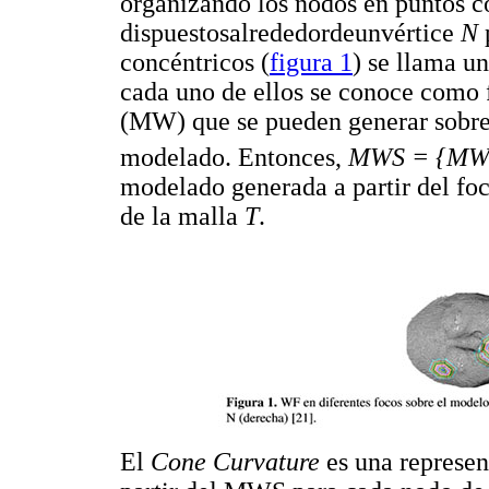
organizando los nodos en puntos c
dispuestosalrededordeunvértice
N
concéntricos (
figura 1
) se llama u
cada uno de ellos se conoce como 
(MW) que se pueden generar sobr
modelado. Entonces,
MWS = {M
modelado generada a partir del fo
de la malla
T
.
El
Cone Curvature
es una represen