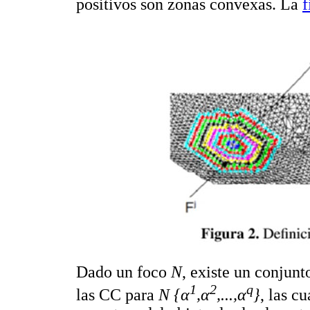
positivos son zonas convexas. La
f
Dado un foco
N
, existe un conjun
1
2
q
las CC para
N {α
,α
,...,α
}
, las c