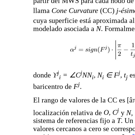
partir del MWS para cada nodo de l
llama
Cone Curvature
(CC)
j-ésim
cuya superficie está aproximada a
modelado asociada a
N
. Formalme
j
j
j
donde
ϒ
= ∠C
NN
, N
∈ F
, t
e
i
i
i
j
j
baricentro de
F
.
El rango de valores de la CC es [â
j
localización relativa de
O, C
y
N
,
sistema de referencias fijo a
T
. Un
valores cercanos a cero se corresp