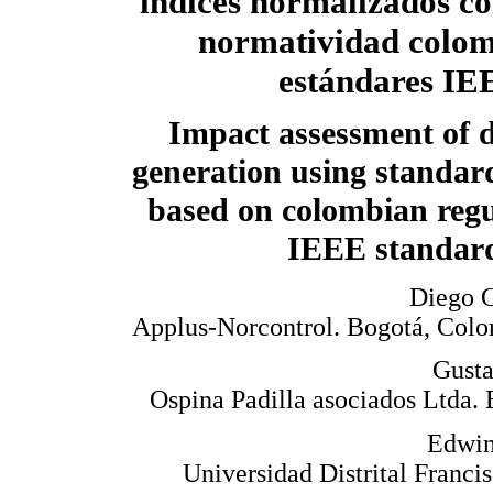
índices normalizados co
normatividad colom
estándares IE
Impact assessment of d
generation using standar
based on colombian regu
IEEE standar
Diego G
Applus-Norcontrol. Bogotá, Col
Gusta
Ospina Padilla asociados Ltda.
Edwin
Universidad Distrital Franci