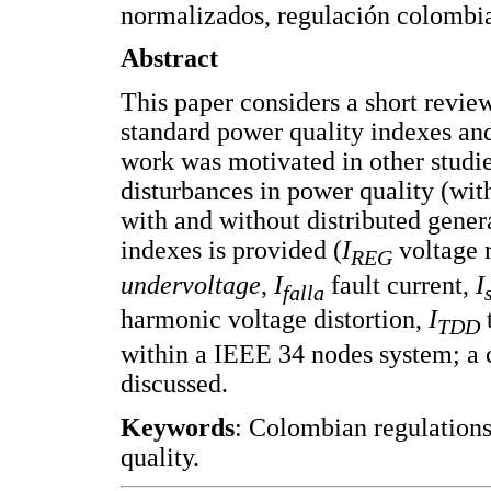
normalizados, regulación colombi
Abstract
This paper considers a short review
standard power quality indexes an
work was motivated in other studie
disturbances in power quality (wit
with and without distributed genera
indexes is provided (
I
voltage r
REG
undervoltage
,
I
fault current,
I
falla
harmonic voltage distortion,
I
TDD
within a IEEE 34 nodes system; a c
discussed.
Keywords
: Colombian regulations
quality.