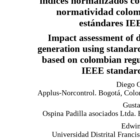
índices normalizados co
normatividad colom
estándares IE
Impact assessment of d
generation using standar
based on colombian regu
IEEE standar
Diego G
Applus-Norcontrol. Bogotá, Col
Gusta
Ospina Padilla asociados Ltda.
Edwin
Universidad Distrital Franci