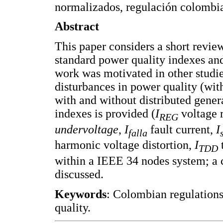
normalizados, regulación colombi
Abstract
This paper considers a short review
standard power quality indexes an
work was motivated in other studie
disturbances in power quality (wit
with and without distributed genera
indexes is provided (
I
voltage r
REG
undervoltage
,
I
fault current,
I
falla
harmonic voltage distortion,
I
TDD
within a IEEE 34 nodes system; a c
discussed.
Keywords
: Colombian regulations
quality.