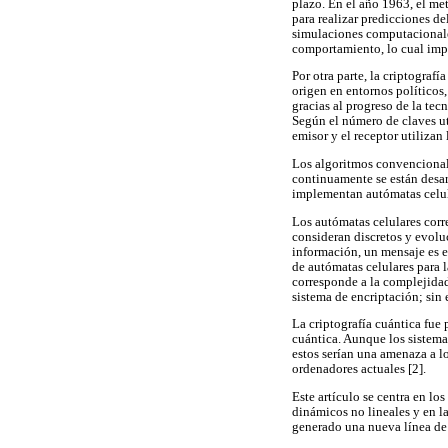
plazo. En el año 1963, el m
para realizar predicciones d
simulaciones computacionales
comportamiento, lo cual imp
Por otra parte, la criptograf
origen en entornos políticos,
gracias al progreso de la tec
Según el número de claves uti
emisor y el receptor utilizan 
Los algoritmos convencionale
continuamente se están desar
implementan autómatas celular
Los autómatas celulares corr
consideran discretos y evolu
información, un mensaje es e
de autómatas celulares para 
corresponde a la complejidad
sistema de encriptación; sin 
La criptografía cuántica fue
cuántica. Aunque los sistemas
estos serían una amenaza a lo
ordenadores actuales [2].
Este artículo se centra en l
dinámicos no lineales y en l
generado una nueva línea de