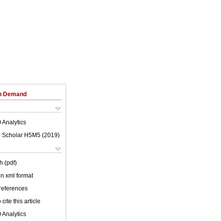
on Demand
 Analytics
 Scholar H5M5 (
2019
)
h (pdf)
 in xml format
 references
cite this article
 Analytics