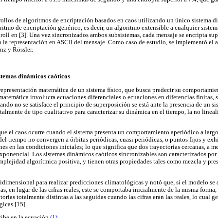
rrollos de algoritmos de encriptación basados en caos utilizando un único sistema d
oritmo de encriptación genérico, es decir, un algoritmo extensible a cualquier siste
oll en [3]. Una vez sincronizados ambos subsistemas, cada mensaje se encripta su
 la representación en ASCII del mensaje. Como caso de estudio, se implementó el 
nz y Rössler.
istemas dinámicos caóticos
epresentación matemática de un sistema físico, que busca predecir su comportamie
 matemática involucra ecuaciones diferenciales o ecuaciones en diferencias finitas, 
ndo no se satisface el principio de superposición se está ante la presencia de un si
lmente de tipo cualitativo para caracterizar su dinámica en el tiempo, la no lineal
que el caos ocurre cuando el sistema presenta un comportamiento aperiódico a largo 
 del tiempo no convergen a órbitas periódicas, cuasi periódicas, o puntos fijos y e
es en las condiciones iniciales; lo que significa que dos trayectorias cercanas, a m
exponencial. Los sistemas dinámicos caóticos sincronizables son caracterizados po
mplejidad algorítmica positiva, y tienen otras propiedades tales como mezcla y pre
dimensional para realizar predicciones climatológicas y notó que, si el modelo se
as, en lugar de las cifras reales, este se comportaba inicialmente de la misma forma
orias totalmente distintas a las seguidas cuando las cifras eran las reales, lo cual 
gicas [15].
ribe en la ecuación
(1)
.