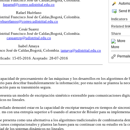
strital Francisco José de Caldas,Bogotá, Colombia.
Automat
faparraf@correo.udistrital.edu.co
Send th
Rafael Huérfano
strital Francisco José de Caldas,Bogotá, Colombia.
Indicators
rehuerfanoo@correo.udistrital.edu.co
Related lin
Cesár Suarez
Share
strital Francisco José de Caldas,Bogotá, Colombia.
casuarezp@udistrital.edu.co
More
Isabel Amaya
More
cisco José de Caldas,Bogotá, Colombia.
iamaya@udistrital.edu.co
Permali
ficado: 15-05-2016. Aceptado: 28-07-2016
apacidad de procesamiento de las máquinas y los desarrollos en los algoritmos de
io para descifrar fraudulentamente la información; por esta razón se plantea la ne
ación para su transmisión segura.
 presenta un modelo de encriptación simétrico extensible para comunicaciones digit
cos no lineales.
ollado demostró estar en la capacidad de encriptar mensajes en tiempos de sincron
 1 ms con una entropía superior a 6 usando el atractor de Rössler para su implementa
se presenta como una alternativa a los algoritmos tradicionales de combinatoria d
recursos computacionales y plantea las bases para su continuar con su estudio en l
dad de los sistemas dinámicos no lineales.