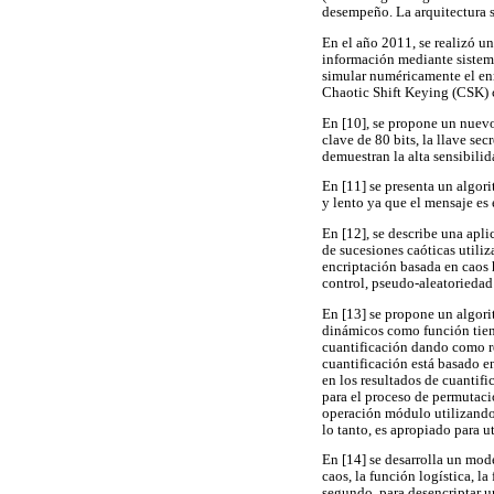
desempeño. La arquitectura s
En el año 2011, se realizó u
información mediante sistema
simular numéricamente el enm
Chaotic Shift Keying (CSK) c
En [10], se propone un nuevo
clave de 80 bits, la llave se
demuestran la alta sensibilid
En [11] se presenta un algori
y lento ya que el mensaje es 
En [12], se describe una apli
de sucesiones caóticas utiliz
encriptación basada en caos 
control, pseudo-aleatoriedad 
En [13] se propone un algorit
dinámicos como función tiend
cuantificación dando como res
cuantificación está basado e
en los resultados de cuantif
para el proceso de permutació
operación módulo utilizando 
lo tanto, es apropiado para 
En [14] se desarrolla un mod
caos, la función logística, l
segundo, para desencriptar u