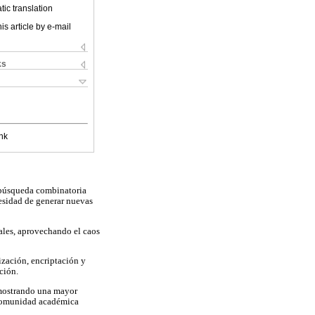
ic translation
is article by e-mail
ks
nk
 búsqueda combinatoria
cesidad de generar nuevas
ales, aprovechando el caos
ización, encriptación y
ción.
emostrando una mayor
a comunidad académica