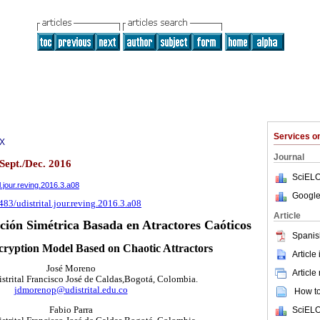
Services 
0X
Journal
 Sept./Dec. 2016
SciELO
al.jour.reving.2016.3.a08
Google
483/udistrital.jour.reving.2016.3.a08
Article
ción Simétrica Basada en Atractores Caóticos
Spanis
ryption Model Based on Chaotic Attractors
Article
José Moreno
Article
strital Francisco José de Caldas,Bogotá, Colombia.
jdmorenop@udistrital.edu.co
How to 
SciELO
Fabio Parra