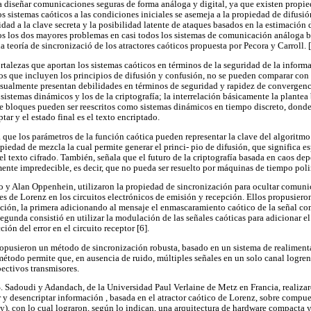
ra diseñar comunicaciones seguras de forma análoga y digital, ya que existen propi
os sistemas caóticos a las condiciones iniciales se asemeja a la propiedad de difusió
lidad a la clave secreta y la posibilidad latente de ataques basados en la estimación
os los dos mayores problemas en casi todos los sistemas de comunicación análoga b
 teoría de sincronizació de los atractores caóticos propuesta por Pecora y Carroll. [3
fortalezas que aportan los sistemas caóticos en términos de la seguridad de la infor
os que incluyen los principios de difusión y confusión, no se pueden comparar con 
usualmente presentan debilidades en términos de seguridad y rapidez de convergen
sistemas dinámicos y los de la criptografía; la interrelación básicamente la plantea
e bloques pueden ser reescritos como sistemas dinámicos en tiempo discreto, donde 
tar y el estado final es el texto encriptado.
lta que los parámetros de la función caótica pueden representar la clave del algoritmo
opiedad de mezcla la cual permite generar el princi- pio de difusión, que significa es
l texto cifrado. También, señala que el futuro de la criptografía basada en caos dep
nte impredecible, es decir, que no pueda ser resuelto por máquinas de tiempo poli
y Alan Oppenhein, utilizaron la propiedad de sincronización para ocultar comuni
 de Lorenz en los circuitos electrónicos de emisión y recepción. Ellos propusieron 
ción, la primera adicionando al mensaje el enmascaramiento caótico de la señal co
 segunda consistió en utilizar la modulación de las señales caóticas para adicionar el
ión del error en el circuito receptor [6].
ropusieron un método de sincronización robusta, basado en un sistema de realimen
étodo permite que, en ausencia de ruido, múltiples señales en un solo canal logren
pectivos transmisores.
. Sadoudi y Adandach, de la Universidad Paul Verlaine de Metz en Francia, realiz
tar y desencriptar información , basada en el atractor caótico de Lorenz, sobre com
y), con lo cual lograron, según lo indican, una arquitectura de hardware compacta 