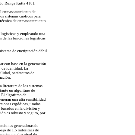
do Runge Kutta 4 [8].
 al enmascaramiento de
os sistemas caóticos para
a técnica de enmascaramiento
s logísticas y empleando una
s de las funciones logísticas
 sistema de encriptación débil
lar con base en la generación
o de identidad. La
ilidad, parámetros de
mación.
 literatura de los sistemas
diante un algoritmo de
. El algoritmo de
eneran una alta sensibilidad
esiones ergódicas, usadas
 basados en la división y
ión es robusto y seguro, por
funciones generadoras de
ebajo de 1.5 milésimas de
antiza un alto nivel de