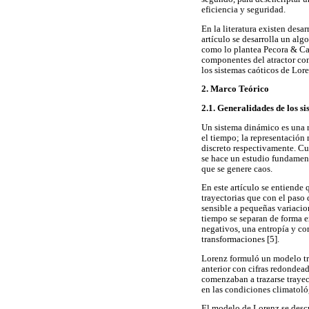
eficiencia y seguridad.
En la literatura existen desa
artículo se desarrolla un alg
como lo plantea Pecora & Car
componentes del atractor con
los sistemas caóticos de Lore
2. Marco Teórico
2.1. Generalidades de los s
Un sistema dinámico es una r
el tiempo; la representación
discreto respectivamente. Cua
se hace un estudio fundamenta
que se genere caos.
En este artículo se entiende 
trayectorias que con el paso
sensible a pequeñas variacion
tiempo se separan de forma 
negativos, una entropía y co
transformaciones [5].
Lorenz formuló un modelo tri
anterior con cifras redondead
comenzaban a trazarse trayect
en las condiciones climatoló
El modelo de Lorenz se desc