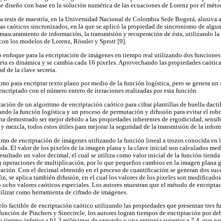
e diseño con base en la solución numérica de las ecuaciones de Lorenz por el méto
na tesis de maestría, en la Universidad Nacional de Colombia Sede Bogotá, alusiva
s caóticos sincronizados, en la que se aplicó la propiedad de sincronismo de algun
ascaramiento de información, la transmisión y recuperación de ésta, utilizando l
on los modelos de Lorenz, Rössler y Sprott [9].
 enfoque para la encriptación de imágenes en tiempo real utilizando dos funcione
creta es dinámica y se cambia cada 16 pixeles. Aprovechando las propiedades caótica
ad de la clave secreta.
tmo para encriptar texto plano por medio de la función logística, pero se genera un
encriptado con el número entero de iteraciones realizadas por esta función.
cación de un algoritmo de encriptación caótico para cifrar plantillas de huella dacti
ando la función logística y un proceso de permutación y difusión para evitar el rob
ha demostrado ser mejor debido a las propiedades inherentes de ergodicidad, sensib
y mezcla, todos estos útiles para mejorar la seguridad de la transmisión de la infor
mo de encriptación de imágenes utilizando la función lineal a trozos conocida en la
a. El valor de los pixeles de la imagen plana y la clave inicial son calculados me
ultado un valor decimal, el cual se utiliza como valor inicial de la función tienda
n operaciones de multiplicación, por lo que pequeños cambios en la imagen plana g
icación. Con el decimal obtenido en el proceso de cuantificación se generan dos suc
n, se aplica también difusión, en el cual los valores de los pixeles son modificados
ocho valores caóticos especiales. Los autores muestran que el método de encriptac
utilizar como herramienta de cifrado de imágenes.
elo factible de encriptación caótico utilizando las propiedades que presentan tres 
a función de Pinchers y Sinecircle, los autores logran tiempos de encriptación por d
n tiempo inferior a 61.3 milésimas de segundo y una entropía superior a 7.4, que gar