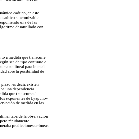
inámico caótico, en este
ma caótico sincronizable
perponiendo una de las
algoritmo desarrollado con
nto a medida que transcurre
según sea de tipo continuo o
stema no lineal para lo cual
idad abre la posibilidad de
plazo, es decir, existen
xhibe una dependencia
edida que transcurre el
r los exponentes de Lyapunov
servación de medida en las
 alimentaba de la observación
, pero rápidamente
generaba predicciones erróneas