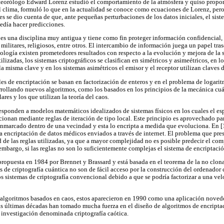
eteorólogo Edward Lorenz estudió el comportamiento de la atmósfera y quiso prop
el clima, formuló lo que en la actualidad se conoce como ecuaciones de Lorenz, per
 se dio cuenta de que, ante pequeñas perturbaciones de los datos iniciales, el sis
edía hacer predicciones.
ía es una disciplina muy antigua y tiene como fin proteger información confidencial,
 militares, religiosos, entre otros. El intercambio de información juega un papel tra
nología existen prometedores resultados con respecto a la evolución y mejora de la 
lizadas, los sistemas criptográficos se clasifican en simétricos y asimeétricos, en lo
la misma clave y en los sistemas asimétricos el emisor y el receptor utilizan claves d
s de encriptación se basan en factorización de enteros y en el problema de logarit
rollando nuevos algoritmos, como los basados en los principios de la mecánica cuá
es y los que utilizan la teoría del caos.
esponden a modelos matemáticos idealizados de sistemas físicos en los cuales el es
cionan mediante reglas de iteración de tipo local. Este principio es aprovechado p
nmarcado dentro de una vecindad y esta lo encripta a medida que evoluciona. En [
la encriptación de datos médicos enviados a través de internet. El problema que pre
 de las reglas utilizadas, ya que a mayor complejidad no es posible predecir el co
embargo, si las reglas no son lo suficientemente complejas el sistema de encriptaci
 propuesta en 1984 por Brennet y Brassard y está basada en el teorema de la no clo
 de criptografía cuántica no son de fácil acceso por la construcción del ordenador 
s sistemas de criptografía convencional debido a que se podría factorizar a una velo
os algoritmos basados en caos, estos aparecieron en 1990 como una aplicación noved
as últimas décadas han tomado mucha fuerza en el diseño de algoritmos de encriptaci
 investigación denominada criptografía caótica.