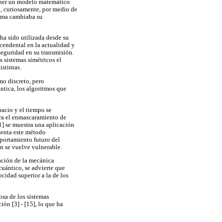
oner un modelo matemático
o, curiosamente, por medio de
tema cambiaba su
 ha sido utilizada desde su
scendental en la actualidad y
seguridad en su transmisión.
s sistemas simétricos el
istintas.
mo discreto, pero
ntica, los algoritmos que
pacio y el tiempo se
ara el enmascaramiento de
1] se muestra una aplicación
senta este método
mportamiento futuro del
ón se vuelve vulnerable.
nación de la mecánica
cuántico, se advierte que
cidad superior a la de los
osa de los sistemas
ón [3] - [15], lo que ha