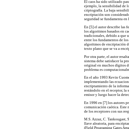
El caos ha sido utilizado pa
ejemplo, la sensibilidad de l
criptografía. La baja sensibi
encriptación son considerad
seguridad se fundamenta en la
En [5] el autor describe las 
los algoritmos basados en ca
tradicionales, debido a que 
entre los fundamentos de los 
algoritmos de encriptación d
texto plano que se va a encrip
Por otra parte, el autor resa
sistema debe satisfacer la pr
original en muchos dígitos de
problema es computacionalme
En el año 1993 Kevin Cuomo 
implementando las ecuaciones
encriptamiento de la informa
restándolo en el receptor, la
emisor y luego hacer la detecc
En 1996 en [7] los autores p
comunicación caótica. Este m
de los receptores con sus res
M.S. Azzaz, C. Tankougast, S
llave aleatoria, para encrip
(Field Programing Gates Arra