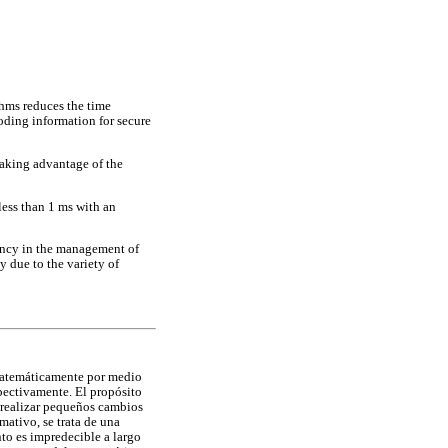
hms reduces the time
coding information for secure
taking advantage of the
ess than 1 ms with an
iency in the management of
 due to the variety of
 matemáticamente por medio
spectivamente. El propósito
l realizar pequeños cambios
mativo, se trata de una
nto es impredecible a largo