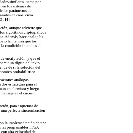
edades similares, como por
n en los sistemas de
 de los parámetros de
asados en caos, cuya
], [4].
mación, aunque advierte que
los algoritmos criptográficos
cia. Además, hace analogías
 bajo la premisa que los
la condición inicial es el
 de encriptación, y que el
parcir un dígito del texto
ende de si la solución del
nómico probabilístico.
caciones análogas
dos estrategias para el
mún en el emisor y luego
 mensaje en el circuito
tación, para esquemas de
 una perfecta sincronización
aron la implementación de una
puertas programables FPGA
y con alta velocidad de