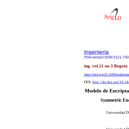
Ingeniería
Print version
ISSN
0121-75
ing. vol.21 no.3 Bogotá
https://doi.org/10.14483/udistrit
DOI:
http://dx.doi.org/10.14
Modelo de Encripta
Symmetric Enc
Universidad Di