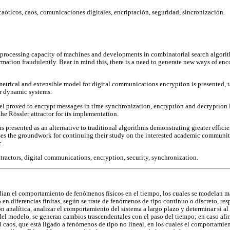
caóticos, caos, comunicaciones digitales, encriptación, seguridad, sincronización.
 processing capacity of machines and developments in combinatorial search algorit
rmation fraudulently. Bear in mind this, there is a need to generate new ways of en
metrical and extensible model for digital communications encryption is presented, 
r dynamic systems.
 proved to encrypt messages in time synchronization, encryption and decryption l
he Rössler attractor for its implementation.
s presented as an alternative to traditional algorithms demonstrating greater effic
es the groundwork for continuing their study on the interested academic community
.
tractors, digital communications, encryption, security, synchronization.
dian el comportamiento de fenómenos físicos en el tiempo, los cuales se modelan
 en diferencias finitas, según se trate de fenómenos de tipo continuo o discreto, re
ión analítica, analizar el comportamiento del sistema a largo plazo y determinar si a
del modelo, se generan cambios trascendentales con el paso del tiempo; en caso afir
l caos, que está ligado a fenómenos de tipo no lineal, en los cuales el comportamie