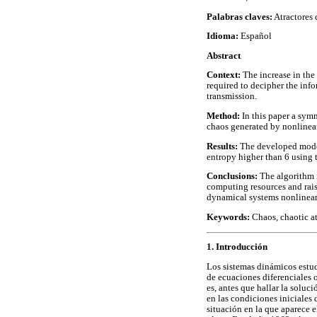
Palabras claves:
Atractores 
Idioma:
Español
Abstract
Context:
The increase in the
required to decipher the info
transmission.
Method:
In this paper a sym
chaos generated by nonlinea
Results:
The developed model
entropy higher than 6 using t
Conclusions:
The algorithm i
computing resources and rais
dynamical systems nonlinear
Keywords:
Chaos, chaotic at
1. Introducción
Los sistemas dinámicos estu
de ecuaciones diferenciales o
es, antes que hallar la soluc
en las condiciones iniciales 
situación en la que aparece e