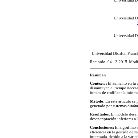
Universidad Di
Universidad Di
Universidad Di
Universidad Distrital Fran
Recibido: 04-12-2015. Modi
Resumen
Contexto:
El aumento en la c
disminuyen el tiempo necesar
formas de codificar la inform
Método:
En este artículo se
generado por sistemas dinámi
Resultados:
El modelo desarr
desencriptación inferiores a
Conclusiones:
El algoritmo 
eficiencia en la gestión de 
interesada, debido a la varie