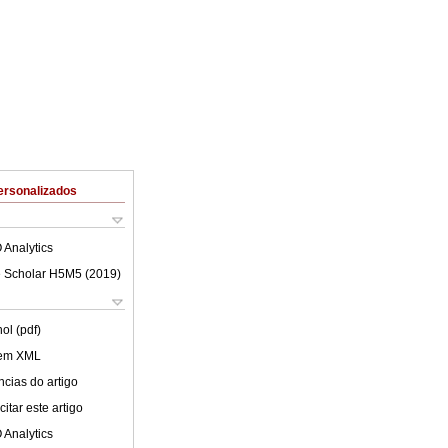
ersonalizados
 Analytics
 Scholar H5M5 (
2019
)
ol (pdf)
 em XML
cias do artigo
itar este artigo
 Analytics