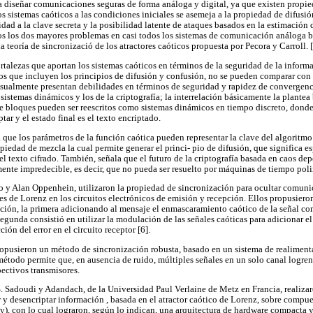
ra diseñar comunicaciones seguras de forma análoga y digital, ya que existen propi
os sistemas caóticos a las condiciones iniciales se asemeja a la propiedad de difusió
lidad a la clave secreta y la posibilidad latente de ataques basados en la estimación
os los dos mayores problemas en casi todos los sistemas de comunicación análoga b
 teoría de sincronizació de los atractores caóticos propuesta por Pecora y Carroll. [3
fortalezas que aportan los sistemas caóticos en términos de la seguridad de la infor
os que incluyen los principios de difusión y confusión, no se pueden comparar con 
usualmente presentan debilidades en términos de seguridad y rapidez de convergen
sistemas dinámicos y los de la criptografía; la interrelación básicamente la plantea
e bloques pueden ser reescritos como sistemas dinámicos en tiempo discreto, donde 
tar y el estado final es el texto encriptado.
lta que los parámetros de la función caótica pueden representar la clave del algoritmo
opiedad de mezcla la cual permite generar el princi- pio de difusión, que significa es
l texto cifrado. También, señala que el futuro de la criptografía basada en caos dep
nte impredecible, es decir, que no pueda ser resuelto por máquinas de tiempo poli
y Alan Oppenhein, utilizaron la propiedad de sincronización para ocultar comuni
 de Lorenz en los circuitos electrónicos de emisión y recepción. Ellos propusieron 
ción, la primera adicionando al mensaje el enmascaramiento caótico de la señal co
 segunda consistió en utilizar la modulación de las señales caóticas para adicionar el
ión del error en el circuito receptor [6].
ropusieron un método de sincronización robusta, basado en un sistema de realimen
étodo permite que, en ausencia de ruido, múltiples señales en un solo canal logren
pectivos transmisores.
. Sadoudi y Adandach, de la Universidad Paul Verlaine de Metz en Francia, realiz
tar y desencriptar información , basada en el atractor caótico de Lorenz, sobre com
y), con lo cual lograron, según lo indican, una arquitectura de hardware compacta 