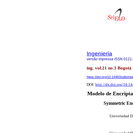
Ingeniería
versão impressa
ISSN
0121
ing. vol.21 no.3 Bogotá 
https://doi.org/10.14483/udistrit
DOI:
http://dx.doi.org/10.14
Modelo de Encripta
Symmetric Enc
Universidad Di