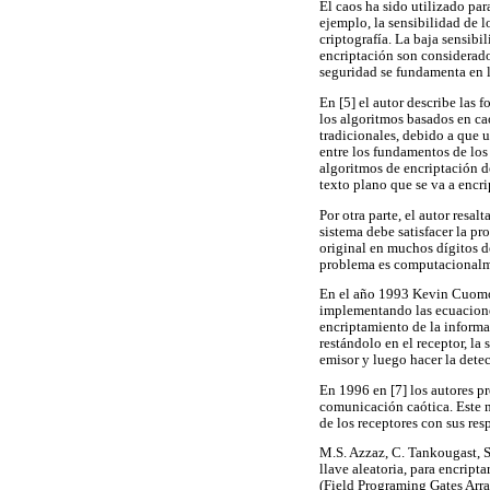
El caos ha sido utilizado pa
ejemplo, la sensibilidad de l
criptografía. La baja sensibi
encriptación son considerad
seguridad se fundamenta en la
En [5] el autor describe las 
los algoritmos basados en ca
tradicionales, debido a que 
entre los fundamentos de los 
algoritmos de encriptación d
texto plano que se va a encrip
Por otra parte, el autor resa
sistema debe satisfacer la pr
original en muchos dígitos de
problema es computacionalme
En el año 1993 Kevin Cuomo 
implementando las ecuaciones
encriptamiento de la informa
restándolo en el receptor, la
emisor y luego hacer la detecc
En 1996 en [7] los autores p
comunicación caótica. Este m
de los receptores con sus res
M.S. Azzaz, C. Tankougast, S
llave aleatoria, para encrip
(Field Programing Gates Arra