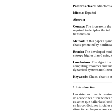
Palabras claves:
Atractores 
Idioma:
Español
Abstract
Context:
The increase in the
required to decipher the info
transmission.
Method:
In this paper a sym
chaos generated by nonlinea
Results:
The developed model
entropy higher than 6 using t
Conclusions:
The algorithm i
computing resources and rais
dynamical systems nonlinear
Keywords:
Chaos, chaotic at
1. Introducción
Los sistemas dinámicos estu
de ecuaciones diferenciales o
es, antes que hallar la soluc
en las condiciones iniciales 
situación en la que aparece e