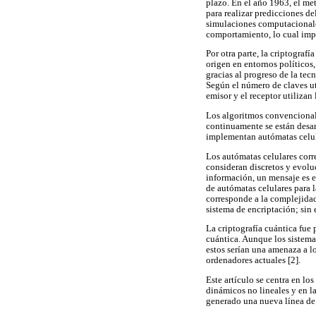
plazo. En el año 1963, el m
para realizar predicciones d
simulaciones computacionales
comportamiento, lo cual imp
Por otra parte, la criptograf
origen en entornos políticos,
gracias al progreso de la tec
Según el número de claves uti
emisor y el receptor utilizan 
Los algoritmos convencionale
continuamente se están desar
implementan autómatas celular
Los autómatas celulares corr
consideran discretos y evolu
información, un mensaje es e
de autómatas celulares para 
corresponde a la complejidad
sistema de encriptación; sin 
La criptografía cuántica fue
cuántica. Aunque los sistemas
estos serían una amenaza a lo
ordenadores actuales [2].
Este artículo se centra en l
dinámicos no lineales y en l
generado una nueva línea de