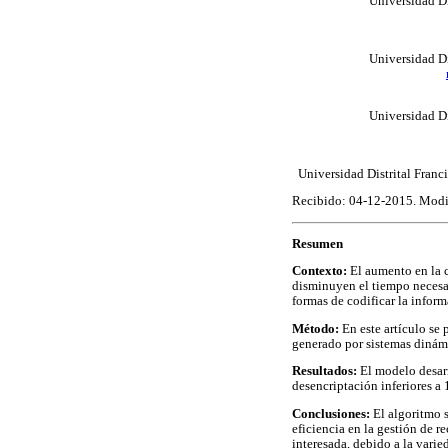
Universidad Di
Universidad Di
Universidad Di
Universidad Distrital Fran
Recibido: 04-12-2015. Modi
Resumen
Contexto:
El aumento en la c
disminuyen el tiempo necesar
formas de codificar la inform
Método:
En este artículo se
generado por sistemas dinámi
Resultados:
El modelo desarr
desencriptación inferiores a
Conclusiones:
El algoritmo 
eficiencia en la gestión de 
interesada, debido a la varie