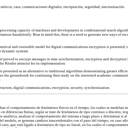
caóticos, caos, comunicaciones digitales, encriptación, seguridad, sincronización.
 processing capacity of machines and developments in combinatorial search algorit
rmation fraudulently. Bear in mind this, there is a need to generate new ways of en
metrical and extensible model for digital communications encryption is presented, 
r dynamic systems.
 proved to encrypt messages in time synchronization, encryption and decryption l
he Rössler attractor for its implementation.
s presented as an alternative to traditional algorithms demonstrating greater effic
es the groundwork for continuing their study on the interested academic community
.
tractors, digital communications, encryption, security, synchronization.
dian el comportamiento de fenómenos físicos en el tiempo, los cuales se modelan
 en diferencias finitas, según se trate de fenómenos de tipo continuo o discreto, re
ión analítica, analizar el comportamiento del sistema a largo plazo y determinar si a
del modelo, se generan cambios trascendentales con el paso del tiempo; en caso afir
l caos, que está ligado a fenómenos de tipo no lineal, en los cuales el comportamie