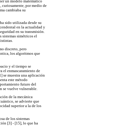
oner un modelo matemático
o, curiosamente, por medio de
tema cambiaba su
 ha sido utilizada desde su
scendental en la actualidad y
seguridad en su transmisión.
s sistemas simétricos el
istintas.
mo discreto, pero
ntica, los algoritmos que
pacio y el tiempo se
ara el enmascaramiento de
1] se muestra una aplicación
senta este método
mportamiento futuro del
ón se vuelve vulnerable.
nación de la mecánica
cuántico, se advierte que
cidad superior a la de los
osa de los sistemas
ón [3] - [15], lo que ha