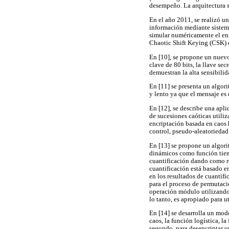
desempeño. La arquitectura s
En el año 2011, se realizó u
información mediante sistema
simular numéricamente el enm
Chaotic Shift Keying (CSK) c
En [10], se propone un nuevo
clave de 80 bits, la llave se
demuestran la alta sensibilid
En [11] se presenta un algori
y lento ya que el mensaje es 
En [12], se describe una apli
de sucesiones caóticas utiliz
encriptación basada en caos 
control, pseudo-aleatoriedad 
En [13] se propone un algorit
dinámicos como función tiend
cuantificación dando como res
cuantificación está basado e
en los resultados de cuantif
para el proceso de permutació
operación módulo utilizando 
lo tanto, es apropiado para 
En [14] se desarrolla un mod
caos, la función logística, l
segundo, para desencriptar u