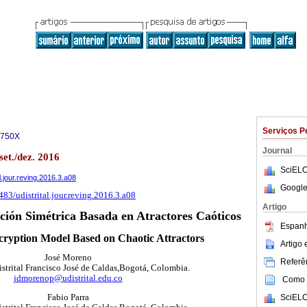
Serviços P
-750X
Journal
set./dez. 2016
SciELO
al.jour.reving.2016.3.a08
Google
483/udistrital.jour.reving.2016.3.a08
Artigo
ción Simétrica Basada en Atractores Caóticos
Espanh
ryption Model Based on Chaotic Attractors
Artigo
José Moreno
Referên
strital Francisco José de Caldas,Bogotá, Colombia.
jdmorenop@udistrital.edu.co
Como c
SciELO
Fabio Parra