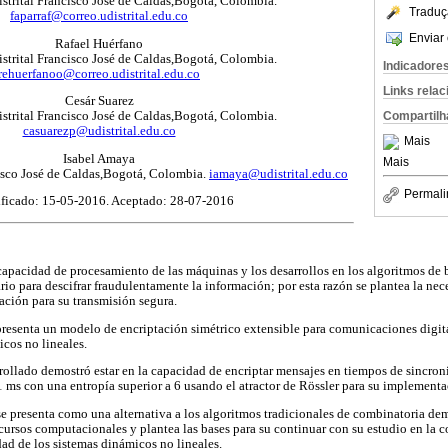
strital Francisco José de Caldas,Bogotá, Colombia.
Traduç
faparraf@correo.udistrital.edu.co
Enviar 
Rafael Huérfano
strital Francisco José de Caldas,Bogotá, Colombia.
Indicadore
rehuerfanoo@correo.udistrital.edu.co
Links rela
Cesár Suarez
Compartilh
strital Francisco José de Caldas,Bogotá, Colombia.
casuarezp@udistrital.edu.co
Mais
Isabel Amaya
Mais
cisco José de Caldas,Bogotá, Colombia.
iamaya@udistrital.edu.co
Permali
ficado: 15-05-2016. Aceptado: 28-07-2016
apacidad de procesamiento de las máquinas y los desarrollos en los algoritmos de
io para descifrar fraudulentamente la información; por esta razón se plantea la ne
ación para su transmisión segura.
 presenta un modelo de encriptación simétrico extensible para comunicaciones digit
cos no lineales.
ollado demostró estar en la capacidad de encriptar mensajes en tiempos de sincron
 1 ms con una entropía superior a 6 usando el atractor de Rössler para su implementa
se presenta como una alternativa a los algoritmos tradicionales de combinatoria d
recursos computacionales y plantea las bases para su continuar con su estudio en l
dad de los sistemas dinámicos no lineales.