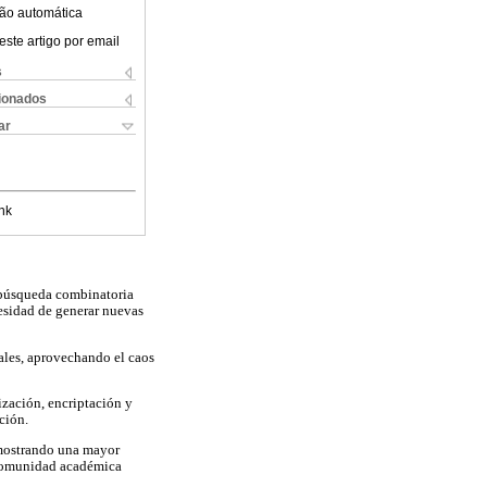
ão automática
este artigo por email
s
cionados
ar
nk
 búsqueda combinatoria
cesidad de generar nuevas
ales, aprovechando el caos
ización, encriptación y
ción.
emostrando una mayor
a comunidad académica