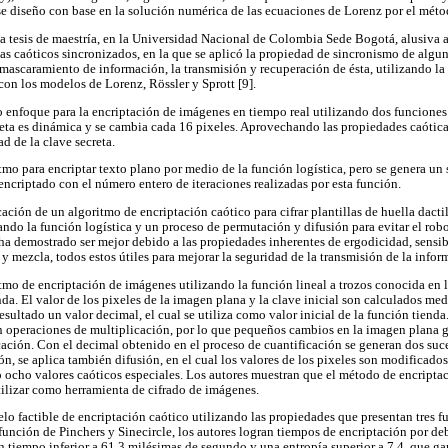
e diseño con base en la solución numérica de las ecuaciones de Lorenz por el méto
na tesis de maestría, en la Universidad Nacional de Colombia Sede Bogotá, alusiva
s caóticos sincronizados, en la que se aplicó la propiedad de sincronismo de algun
ascaramiento de información, la transmisión y recuperación de ésta, utilizando l
on los modelos de Lorenz, Rössler y Sprott [9].
 enfoque para la encriptación de imágenes en tiempo real utilizando dos funcione
creta es dinámica y se cambia cada 16 pixeles. Aprovechando las propiedades caótica
ad de la clave secreta.
tmo para encriptar texto plano por medio de la función logística, pero se genera un
encriptado con el número entero de iteraciones realizadas por esta función.
cación de un algoritmo de encriptación caótico para cifrar plantillas de huella dacti
ando la función logística y un proceso de permutación y difusión para evitar el rob
ha demostrado ser mejor debido a las propiedades inherentes de ergodicidad, sensib
y mezcla, todos estos útiles para mejorar la seguridad de la transmisión de la infor
mo de encriptación de imágenes utilizando la función lineal a trozos conocida en la
a. El valor de los pixeles de la imagen plana y la clave inicial son calculados me
ultado un valor decimal, el cual se utiliza como valor inicial de la función tienda
n operaciones de multiplicación, por lo que pequeños cambios en la imagen plana g
icación. Con el decimal obtenido en el proceso de cuantificación se generan dos suc
n, se aplica también difusión, en el cual los valores de los pixeles son modificados
ocho valores caóticos especiales. Los autores muestran que el método de encriptac
utilizar como herramienta de cifrado de imágenes.
elo factible de encriptación caótico utilizando las propiedades que presentan tres 
a función de Pinchers y Sinecircle, los autores logran tiempos de encriptación por d
n tiempo inferior a 61.3 milésimas de segundo y una entropía superior a 7.4, que gar