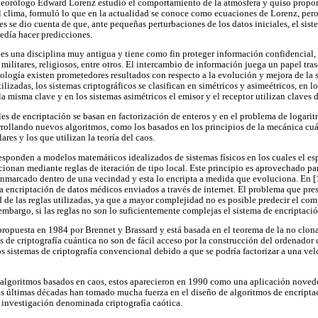
eteorólogo Edward Lorenz estudió el comportamiento de la atmósfera y quiso prop
el clima, formuló lo que en la actualidad se conoce como ecuaciones de Lorenz, per
 se dio cuenta de que, ante pequeñas perturbaciones de los datos iniciales, el sis
edía hacer predicciones.
ía es una disciplina muy antigua y tiene como fin proteger información confidencial,
 militares, religiosos, entre otros. El intercambio de información juega un papel tra
nología existen prometedores resultados con respecto a la evolución y mejora de la 
lizadas, los sistemas criptográficos se clasifican en simétricos y asimeétricos, en lo
la misma clave y en los sistemas asimétricos el emisor y el receptor utilizan claves d
s de encriptación se basan en factorización de enteros y en el problema de logarit
rollando nuevos algoritmos, como los basados en los principios de la mecánica cuá
es y los que utilizan la teoría del caos.
esponden a modelos matemáticos idealizados de sistemas físicos en los cuales el es
cionan mediante reglas de iteración de tipo local. Este principio es aprovechado p
nmarcado dentro de una vecindad y esta lo encripta a medida que evoluciona. En [
la encriptación de datos médicos enviados a través de internet. El problema que pre
 de las reglas utilizadas, ya que a mayor complejidad no es posible predecir el co
embargo, si las reglas no son lo suficientemente complejas el sistema de encriptaci
 propuesta en 1984 por Brennet y Brassard y está basada en el teorema de la no clo
 de criptografía cuántica no son de fácil acceso por la construcción del ordenador 
s sistemas de criptografía convencional debido a que se podría factorizar a una velo
os algoritmos basados en caos, estos aparecieron en 1990 como una aplicación noved
as últimas décadas han tomado mucha fuerza en el diseño de algoritmos de encriptaci
 investigación denominada criptografía caótica.