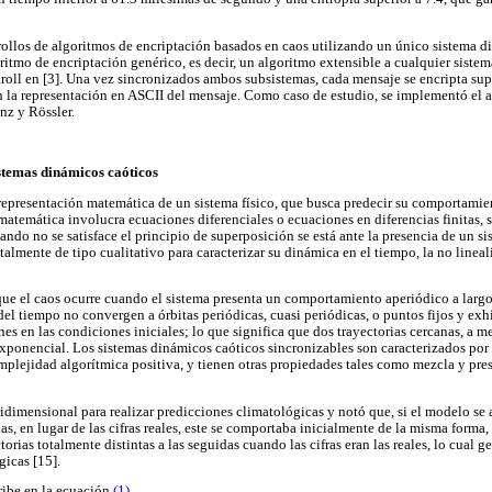
rrollos de algoritmos de encriptación basados en caos utilizando un único sistema d
oritmo de encriptación genérico, es decir, un algoritmo extensible a cualquier siste
oll en [3]. Una vez sincronizados ambos subsistemas, cada mensaje se encripta su
 la representación en ASCII del mensaje. Como caso de estudio, se implementó el 
nz y Rössler.
istemas dinámicos caóticos
epresentación matemática de un sistema físico, que busca predecir su comportamie
 matemática involucra ecuaciones diferenciales o ecuaciones en diferencias finitas, 
ndo no se satisface el principio de superposición se está ante la presencia de un si
lmente de tipo cualitativo para caracterizar su dinámica en el tiempo, la no lineal
que el caos ocurre cuando el sistema presenta un comportamiento aperiódico a largo 
 del tiempo no convergen a órbitas periódicas, cuasi periódicas, o puntos fijos y e
es en las condiciones iniciales; lo que significa que dos trayectorias cercanas, a m
exponencial. Los sistemas dinámicos caóticos sincronizables son caracterizados po
mplejidad algorítmica positiva, y tienen otras propiedades tales como mezcla y pre
dimensional para realizar predicciones climatológicas y notó que, si el modelo se
as, en lugar de las cifras reales, este se comportaba inicialmente de la misma forma
orias totalmente distintas a las seguidas cuando las cifras eran las reales, lo cual 
gicas [15].
ribe en la ecuación
(1)
.