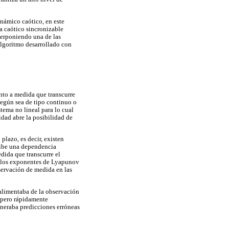
inámico caótico, en este
ma caótico sincronizable
perponiendo una de las
algoritmo desarrollado con
nto a medida que transcurre
según sea de tipo continuo o
stema no lineal para lo cual
idad abre la posibilidad de
plazo, es decir, existen
xhibe una dependencia
edida que transcurre el
r los exponentes de Lyapunov
servación de medida en las
 alimentaba de la observación
, pero rápidamente
generaba predicciones erróneas