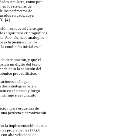
edades similares, como por
n en los sistemas de
 de los parámetros de
asados en caos, cuya
], [4].
mación, aunque advierte que
los algoritmos criptográficos
cia. Además, hace analogías
 bajo la premisa que los
la condición inicial es el
 de encriptación, y que el
parcir un dígito del texto
ende de si la solución del
nómico probabilístico.
caciones análogas
dos estrategias para el
mún en el emisor y luego
 mensaje en el circuito
tación, para esquemas de
 una perfecta sincronización
aron la implementación de una
puertas programables FPGA
y con alta velocidad de