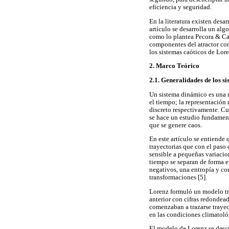
eficiencia y seguridad.
En la literatura existen desa
artículo se desarrolla un alg
como lo plantea Pecora & Car
componentes del atractor con
los sistemas caóticos de Lore
2. Marco Teórico
2.1. Generalidades de los s
Un sistema dinámico es una r
el tiempo; la representación
discreto respectivamente. Cua
se hace un estudio fundamenta
que se genere caos.
En este artículo se entiende 
trayectorias que con el paso
sensible a pequeñas variacion
tiempo se separan de forma 
negativos, una entropía y co
transformaciones [5].
Lorenz formuló un modelo tri
anterior con cifras redondead
comenzaban a trazarse trayect
en las condiciones climatoló
El modelo de Lorenz se desc