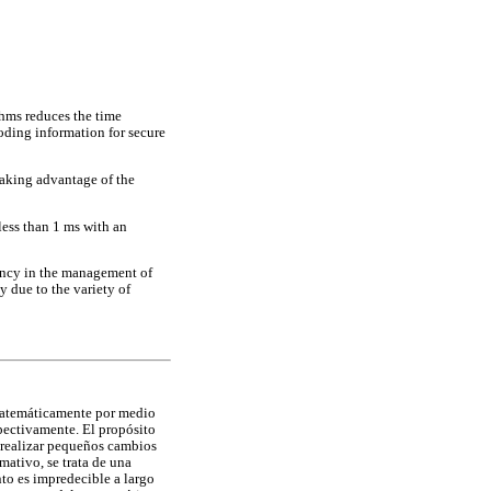
hms reduces the time
coding information for secure
taking advantage of the
ess than 1 ms with an
iency in the management of
 due to the variety of
 matemáticamente por medio
spectivamente. El propósito
l realizar pequeños cambios
mativo, se trata de una
nto es impredecible a largo