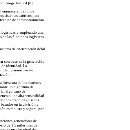
do Runge Kutta 4 [8].
 al enmascaramiento de
os sistemas caóticos para
a técnica de enmascaramiento
s logísticas y empleando una
s de las funciones logísticas
 sistema de encriptación débil
lar con base en la generación
o de identidad. La
ilidad, parámetros de
mación.
 literatura de los sistemas
diante un algoritmo de
. El algoritmo de
eneran una alta sensibilidad
esiones ergódicas, usadas
 basados en la división y
ión es robusto y seguro, por
funciones generadoras de
ebajo de 1.5 milésimas de
antiza un alto nivel de