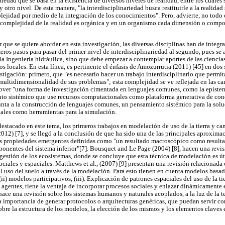
nariedad que se basa en la existencia de diversos niveles de realidad, entre los cuales
y otro nivel. De esta manera, "la interdisciplinariedad busca restituirle a la realidad
ejidad por medio de la integración de los conocimientos". Pero, advierte, no todo 
complejidad de la realidad es orgánica y en un organismo cada dimensión o compo
r que se quiere abordar en esta investigación, las diversas disciplinas han de integ
eros pasos para pasar del primer nivel de interdisciplinariedad al segundo, pues se 
 la Ingeniería hidráulica, sino que debe empezar a contemplar aportes de las ciencias
s locales. En esta línea, es pertinente el énfasis de Amozurrutia (2011) [45] en do
stigación: primero, que "es necesario hacer un trabajo interdisciplinario que permit
 multidimensionalidad de sus problemas"; esta complejidad se ve reflejada en las car
over "una forma de investigación cimentada en lenguajes comunes, como la epistem
to sistémico que use recursos computacionales como plataforma generativa de cono
nta a la construcción de lenguajes comunes, un pensamiento sistémico para la solu
ales como herramientas para la simulación.
estacado en este tema, los primeros trabajos en modelación de uso de la tierra y ca
012) [7], y se llegó a la conclusión de que ha sido una de las principales aproximac
s propiedades emergentes definidas como "un resultado macroscópico como resultad
ponentes del sistema inferior"[7]. Bousquet and Le Page (2004) [8], hacen una revis
gestión de los ecosistemas, donde se concluye que esta técnica de modelación es út
ociales y espaciales. Matthews et al., (2007) [9] presentan una revisión relacionada
l uso del suelo a través de la modelación. Para esto tienen en cuenta modelos basado
(ii) modelos participativos, (iii). Explicación de patrones espaciales del uso de la t
agentes, tiene la ventaja de incorporar procesos sociales y enlazar dinámicamente e
ace una revisión sobre los sistemas humanos y naturales acoplados, a la luz de la t
la importancia de generar protocolos o arquitecturas genéricas, que puedan servir c
re la estructura de los modelos, la elección de los mismos y los elementos claves 