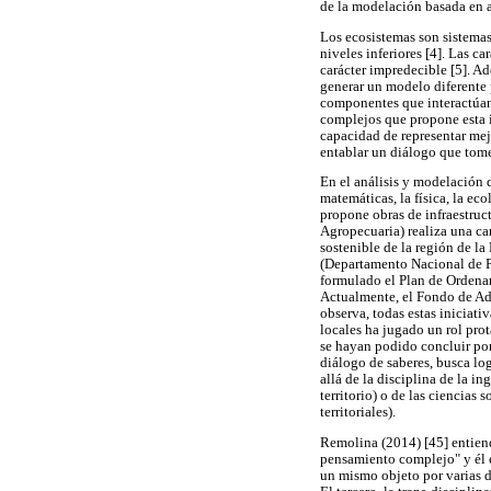
de la modelación basada en 
Los ecosistemas son sistemas
niveles inferiores [4]. Las ca
carácter impredecible [5]. A
generar un modelo diferente 
componentes que interactúan
complejos que propone esta i
capacidad de representar mejo
entablar un diálogo que tom
En el análisis y modelación 
matemáticas, la física, la e
propone obras de infraestru
Agropecuaria) realiza una ca
sostenible de la región de l
(Departamento Nacional de Pl
formulado el Plan de Ordena
Actualmente, el Fondo de Ada
observa, todas estas iniciati
locales ha jugado un rol prot
se hayan podido concluir por 
diálogo de saberes, busca lo
allá de la disciplina de la i
territorio) o de las ciencias
territoriales).
Remolina (2014) [45] entiende
pensamiento complejo" y él en
un mismo objeto por varias di