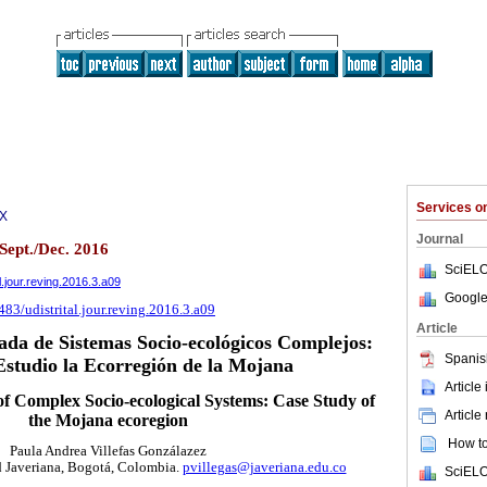
Services 
0X
Journal
 Sept./Dec. 2016
SciELO
al.jour.reving.2016.3.a09
Google
483/udistrital.jour.reving.2016.3.a09
Article
ada de Sistemas Socio-ecológicos Complejos:
Spanis
Estudio la Ecorregión de la Mojana
Article
of Complex Socio-ecological Systems: Case Study of
Article
the Mojana ecoregion
How to 
Paula Andrea Villefas Gonzálazez
d Javeriana, Bogotá, Colombia.
pvillegas@javeriana.edu.co
SciELO