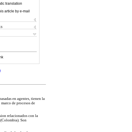
ic translation
is article by e-mail
ks
nk
o
asadas en agentes, tienen la
el marco de procesos de
sion relacionados con la
a (Colombia). Son