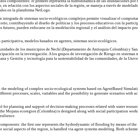
dos componentes: el primero representa la hidrodinámica de las inundaciones por 
, en relación con los aspectos sociales de la región, se maneja a través de modelado
ados en la plataforma NetLogo.
 integrada de sistemas socio-ecológicos complejos permite visualizar el comportam
itorio, contribuyendo al diseño de políticas y los procesos educativos con la partici
os futuros, pueden enfocarse en la modelación regional y el análisis del impacto pro
articipativa, modelos basados en agentes, sistemas socio-ecológicos.
unidades de los municipios de Nechí (Departamento de Antioquia Colombia) y Sa
cipación en la investigación. A los grupos de investigación de Riesgo en sistemas na
iana y Gestión y tecnología para la sustentabilidad de las comunidades, de la Univ
t the modeling of complex socio-ecological systems based on AgentBased Simulati
fferent processes, scales, variables and the possibility to generate scenarios with ac
l for planning and support of decision-making processes related with water resour
n the Mojana ecoregion (Colombia) is designed along with social participation works
esilience.
mponents: the first one represents the hydrodynamic of flooding by means of the 
e social aspects of the region, is handled via agent systems modeling. Both schemes