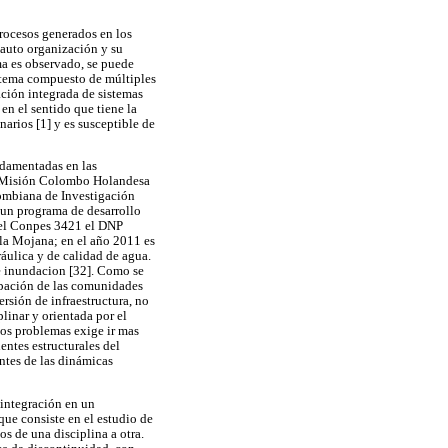
procesos generados en los
a auto organización y su
ma es observado, se puede
istema compuesto de múltiples
ción integrada de sistemas
en el sentido que tiene la
arios [1] y es susceptible de
ndamentadas en las
 la Misión Colombo Holandesa
lombiana de Investigación
 un programa de desarrollo
n el Conpes 3421 el DNP
 la Mojana; en el año 2011 es
ulica y de calidad de agua.
de inundacion [32]. Como se
cipación de las comunidades
rsión de infraestructura, no
linar y orientada por el
los problemas exige ir mas
entes estructurales del
antes de las dinámicas
 integración en un
que consiste en el estudio de
s de una disciplina a otra.