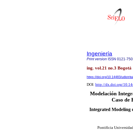
Ingeniería
Print version
ISSN
0121-75
ing. vol.21 no.3 Bogotá
https://doi.org/10.14483/udistrit
DOI:
http://dx.doi.org/10.14
Modelación Integr
Caso de 
Integrated Modeling 
Pontificia Universida