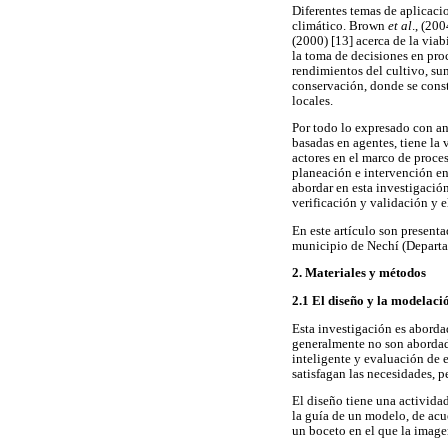
Diferentes temas de aplicaci
climático. Brown
et al
., (20
(2000) [13] acerca de la viab
la toma de decisiones en pro
rendimientos del cultivo, sum
conservación, donde se const
locales.
Por todo lo expresado con an
basadas en agentes, tiene la 
actores en el marco de proces
planeación e intervención en 
abordar en esta investigación
verificación y validación y 
En este artículo son presen
municipio de Nechí (Departa
2. Materiales y métodos
2.1 El diseño y la modelaci
Esta investigación es aborda
generalmente no son abordado
inteligente y evaluación de 
satisfagan las necesidades, 
El diseño tiene una actividad
la guía de un modelo, de acu
un boceto en el que la image