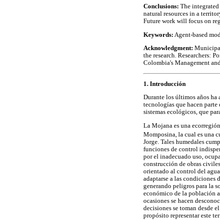
Conclusions:
The integrated 
natural resources in a territ
Future work will focus on re
Keywords:
Agent-based mode
Acknowledgment:
Municipal
the research. Researchers: P
Colombia's Management and 
1. Introducción
Durante los últimos años ha
tecnologías que hacen parte d
sistemas ecológicos, que para
La Mojana es una ecorregión
Momposina, la cual es una c
Jorge. Tales humedales cump
funciones de control indispe
por el inadecuado uso, ocupac
construcción de obras civiles
orientado al control del agua
adaptarse a las condiciones 
generando peligros para la so
económico de la población al
ocasiones se hacen desconoci
decisiones se toman desde el
propósito representar este t