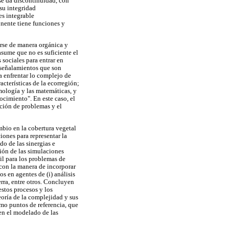
 se da discontinuidad, con
 su integridad
es integrable
nente tiene funciones y
rarse de manera orgánica y
asume que no es suficiente el
 sociales para entrar en
s señalamientos que son
a enfrentar lo complejo de
acterísticas de la ecorregión;
ología y las matemáticas, y
cimiento". En este caso, el
ción de problemas y el
mbio en la cobertura vegetal
iones para representar la
o de las sinergias e
ión de las simulaciones
il para los problemas de
 con la manera de incorporar
s en agentes de (i) análisis
ierra, entre otros. Concluyen
stos procesos y los
eoría de la complejidad y sus
omo puntos de referencia, que
en el modelado de las