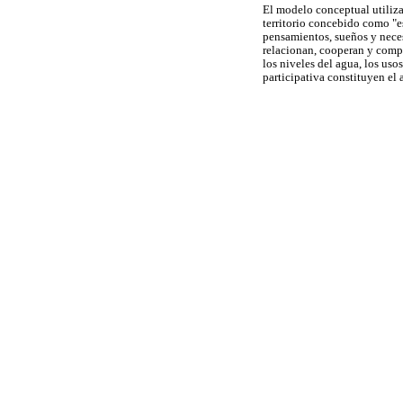
El modelo conceptual utiliza
territorio concebido como "es
pensamientos, sueños y neces
relacionan, cooperan y compi
los niveles del agua, los uso
participativa constituyen el