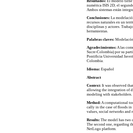
Resultados:
El modelo tiene 
numérica ISIS 2D; el segundo
Ambos sistemas están integr
Conclusiones:
La modelación
recursos naturales en un terr
disciplinas y actores. Trabaj
herramientas.
Palabras claves:
Modelacón p
Agradecimientos:
A las com
Sucre-Colombia) por su parti
Pontificia Universidad Javer
Colombia.
Idioma:
Español
Abstract
Context:
It was observed tha
allowing the integration of di
modeling with stakeholders.
Method:
A computational too
cally in the case of floods i
values, social networks and r
Results:
The model has two co
The second one, regarding th
NetLogo platform.