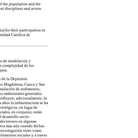
f the population and the
ent disciplines and actors.
 for their participation in
ersidad Catolica de
os de modelación y
la complejidad de los
jana.
 de la Depresion
ríos Magdalena, Cauca y San
umulación de sedimentos,
rios ambientales generados
confluyen; adicionalmente, la
 años la infraestructura se ha
biológicos, en lugar de
iales, en conjunto, están
l desarrollo socio-
 decisiones en algunas
grava mas aún cuando dichas
 investigación tiene como
elementos sociales y a traves