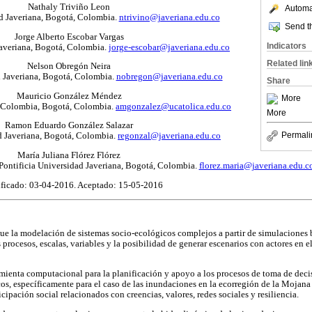
Nathaly Triviño Leon
Automat
ad Javeriana, Bogotá, Colombia.
ntrivino@javeriana.edu.co
Send th
Jorge Alberto Escobar Vargas
Indicators
Javeriana, Bogotá, Colombia.
jorge-escobar@javeriana.edu.co
Related lin
Nelson Obregón Neira
d Javeriana, Bogotá, Colombia.
nobregon@javeriana.edu.co
Share
Mauricio González Méndez
More
e Colombia, Bogotá, Colombia.
amgonzalez@ucatolica.edu.co
More
Ramon Eduardo González Salazar
Permali
d Javeriana, Bogotá, Colombia.
regonzal@javeriana.edu.co
María Juliana Flórez Flórez
Pontificia Universidad Javeriana, Bogotá, Colombia.
florez.maria@javeriana.edu.c
ficado: 03-04-2016. Aceptado: 15-05-2016
e la modelación de sistemas socio-ecológicos complejos a partir de simulaciones b
s procesos, escalas, variables y la posibilidad de generar escenarios con actores en 
mienta computacional para la planificación y apoyo a los procesos de toma de deci
icos, específicamente para el caso de las inundaciones en la ecorregión de la Mojan
icipación social relacionados con creencias, valores, redes sociales y resiliencia.