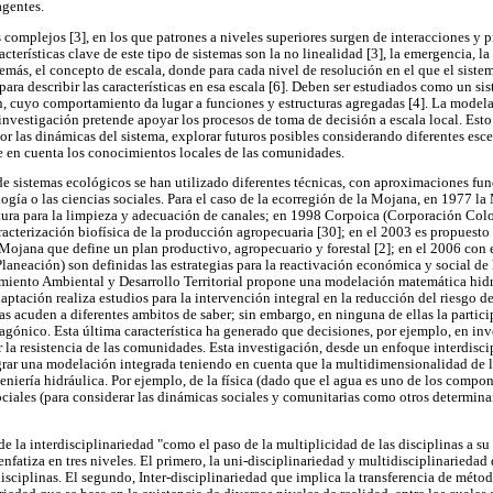
agentes.
 complejos [3], en los que patrones a niveles superiores surgen de interacciones y 
racterísticas clave de este tipo de sistemas son la no linealidad [3], la emergencia, l
demás, el concepto de escala, donde para cada nivel de resolución en el que el siste
para describir las características en esa escala [6]. Deben ser estudiados como un s
, cuyo comportamiento da lugar a funciones y estructuras agregadas [4]. La modela
nvestigación pretende apoyar los procesos de toma de decisión a escala local. Esto 
r las dinámicas del sistema, explorar futuros posibles considerando diferentes escen
e en cuenta los conocimientos locales de las comunidades.
de sistemas ecológicos se han utilizado diferentes técnicas, con aproximaciones fu
cología o las ciencias sociales. Para el caso de la ecorregión de la Mojana, en 1977
ctura para la limpieza y adecuación de canales; en 1998 Corpoica (Corporación Co
racterización biofísica de la producción agropecuaria [30]; en el 2003 es propuesto
a Mojana que define un plan productivo, agropecuario y forestal [2]; en el 2006 co
aneación) son definidas las estrategias para la reactivación económica y social de
miento Ambiental y Desarrollo Territorial propone una modelación matemática hidrá
ptación realiza estudios para la intervención integral en la reducción del riesgo 
vas acuden a diferentes ambitos de saber; sin embargo, en ninguna de ellas la parti
agónico. Esta última característica ha generado que decisiones, por ejemplo, en inve
la resistencia de las comunidades. Esta investigación, desde un enfoque interdiscip
grar una modelación integrada teniendo en cuenta que la multidimensionalidad de 
ngeniería hidráulica. Por ejemplo, de la física (dado que el agua es uno de los compon
 sociales (para considerar las dinámicas sociales y comunitarias como otros determin
 la interdisciplinariedad "como el paso de la multiplicidad de las disciplinas a su
fatiza en tres niveles. El primero, la uni-disciplinariedad y multidisciplinariedad 
sciplinas. El segundo, Inter-disciplinariedad que implica la transferencia de método