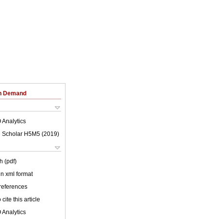
on Demand
 Analytics
 Scholar H5M5 (
2019
)
h (pdf)
 in xml format
 references
cite this article
 Analytics