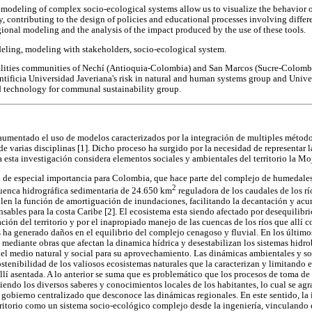
modeling of complex socio-ecological systems allow us to visualize the behavior o
ory, contributing to the design of policies and educational processes involving differ
gional modeling and the analysis of the impact produced by the use of these tools.
ling, modeling with stakeholders, socio-ecological system.
ities communities of Nechí (Antioquia-Colombia) and San Marcos (Sucre-Colombia)
ontificia Universidad Javeriana's risk in natural and human systems group and Univ
technology for communal sustainability group.
 aumentado el uso de modelos caracterizados por la integración de multiples métod
e varias disciplinas [1]. Dicho proceso ha surgido por la necesidad de representar 
 esta investigación considera elementos sociales y ambientales del territorio la Mo
 de especial importancia para Colombia, que hace parte del complejo de humedales
2
uenca hidrográfica sedimentaria de 24.650 km
reguladora de los caudales de los 
len la función de amortiguación de inundaciones, facilitando la decantación y ac
nsables para la costa Caribe [2]. El ecosistema esta siendo afectado por desequilib
ión del territorio y por el inapropiado manejo de las cuencas de los ríos que allí 
 ha generado daños en el equilibrio del complejo cenagoso y fluvial. En los últimos
 mediante obras que afectan la dinamica hídrica y desestabilizan los sistemas hidro
del medio natural y social para su aprovechamiento. Las dinámicas ambientales y soc
stenibilidad de los valiosos ecosistemas naturales que la caracterizan y limitando e
lí asentada. A lo anterior se suma que es problemático que los procesos de toma de
endo los diversos saberes y conocimientos locales de los habitantes, lo cual se a
 gobierno centralizado que desconoce las dinámicas regionales. En este sentido, la
erritorio como un sistema socio-ecológico complejo desde la ingeniería, vinculando 