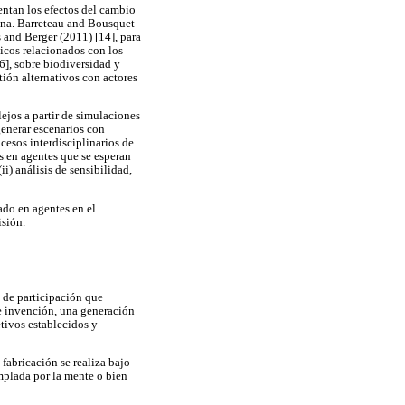
sentan los efectos del cambio
rbana. Barreteau and Bousquet
s and Berger (2011) [14], para
micos relacionados con los
16], sobre biodiversidad y
tión alternativos con actores
ejos a partir de simulaciones
 generar escenarios con
cesos interdisciplinarios de
as en agentes que se esperan
ii) análisis de sensibilidad,
do en agentes en el
sión.
 de participación que
de invención, una generación
etivos establecidos y
fabricación se realiza bajo
mplada por la mente o bien