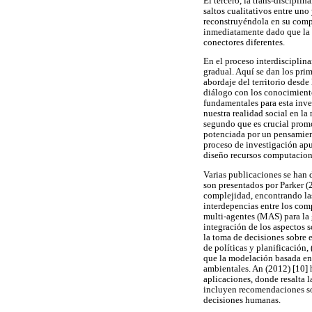
El tercero, la trans-discipli
saltos cualitativos entre uno 
reconstruyéndola en su compl
inmediatamente dado que la 
conectores diferentes.
En el proceso interdisciplina
gradual. Aquí se dan los prim
abordaje del territorio desde
diálogo con los conocimiento
fundamentales para esta inve
nuestra realidad social en la
segundo que es crucial prom
potenciada por un pensamien
proceso de investigación apu
diseño recursos computacion
Varias publicaciones se han d
son presentados por Parker (2
complejidad, encontrando la
interdepencias entre los com
multi-agentes (MAS) para la 
integración de los aspectos s
la toma de decisiones sobre e
de políticas y planificación, 
que la modelación basada en 
ambientales. An (2012) [10] h
aplicaciones, donde resalta 
incluyen recomendaciones sob
decisiones humanas.