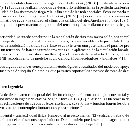
ones ambientales han sido investigados en: Balbi
et al
., (2013) [11] donde se repre
04) [12] donde se realizan modelos de desarrollo residencial en la periferia rural-u
ilidad de los sistemas de riego y la influencia de las redes sociales. Schreinemacher
cesos de explotación agrícola. Balbi
et al
., (2015) [15] sobre los servicios ecosisté
inistro de agua y la calidad, el clima y la calidad del aire. Anselme
et al
., (2010) [
ruyó una representación compartida del territorio y desarrollaron escenarios de ges
terioridad, se puede concluir que la modelación de sistemas socioecológicos compl
ventaja de poder integrar diferentes procesos, escalas, variables y la posibilidad de
os de modelación participativa. Esto se convierte en una potencialidad para los pro
un territorio. Se han encontrado tres retos en la aplicación de la simulación basad
, sin expresar que ya están resueltos: (i) modelación de la conducta de los agentes. (
el (iii) acoplamiento de modelos socio-demográficos, ecológicos y biofísicos [41].
tados algunos avances conceptuales, metodológicos y resultados del modelado apoya
mento de Antioquia-Colombia), que permiten soportar los procesos de toma de deci
ón en ingeniría
da desde el marco conceptual del diseño en ingeniería, con un componente social y
s desde la ingeniería clásica. Según Kroes (2012) [17], el diseño "es un proceso 
especificaciones de nuevos objetos, artefactos; cuya forma y función logren los obj
pero también contemplen limitaciones y restricciones".
 mental y una actividad física. Respecto al aspecto mental "El verdadero trabajo de 
erdo con el cual se construye el objeto. Dicho modelo puede ser una imagen conte
n tenga ya un intento de materialización mediante el trabajo" [18].