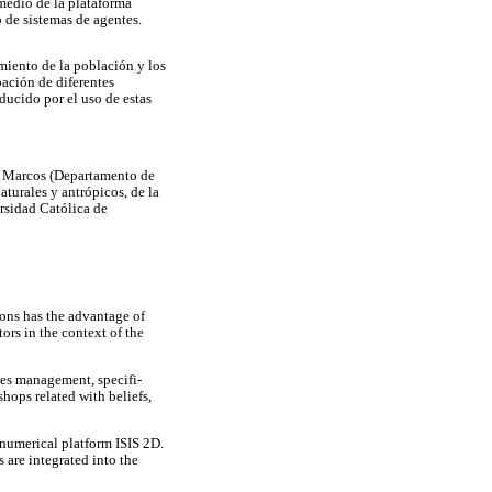
medio de la plataforma
 de sistemas de agentes.
iento de la población y los
pación de diferentes
ducido por el uso de estas
n Marcos (Departamento de
turales y antrópicos, de la
ersidad Católica de
ons has the advantage of
tors in the context of the
ces management, specifi-
hops related with beliefs,
numerical platform ISIS 2D.
 are integrated into the