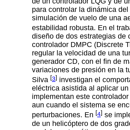
de un controlador LQG y de un
para controlar la dinámica del 
simulación de vuelo de una ae
estabilidad robusta. En el tra
diseño de dos estrategias de 
controlador DMPC (Discrete T
regular la velocidad de una t
generador CD, con el fin de m
variaciones de presión en la t
[
]
3
Silva
investigan el comport
eléctrica asistida al aplicar u
implementan este controlador 
aun cuando el sistema se enc
[
]
4
perturbaciones. En
se impl
de un helicóptero de dos grado