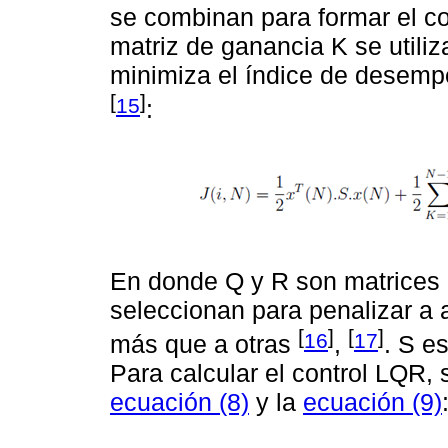
se combinan para formar el c
matriz de ganancia K se utili
minimiza el índice de desemp
[
]
15
:
En donde Q y R son matrices d
seleccionan para penalizar a
[
]
[
]
16
17
más que a otras
,
. S e
Para calcular el control LQR, 
ecuación (8)
y la
ecuación (9)