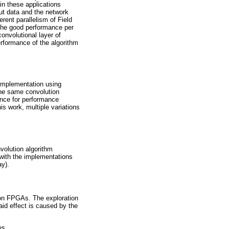
in these applications
ut data and the network
rent parallelism of Field
 the good performance per
onvolutional layer of
erformance of the algorithm
 implementation using
he same convolution
nce for performance
is work, multiple variations
nvolution algorithm
with the implementations
ay).
r on FPGAs. The exploration
id effect is caused by the
es.