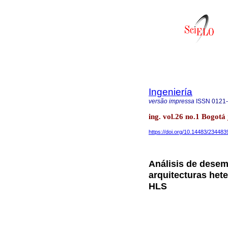
Ingeniería
versão impressa
ISSN
0121
ing. vol.26 no.1 Bogotá
https://doi.org/10.14483/23448
Análisis de dese
arquitecturas he
HLS