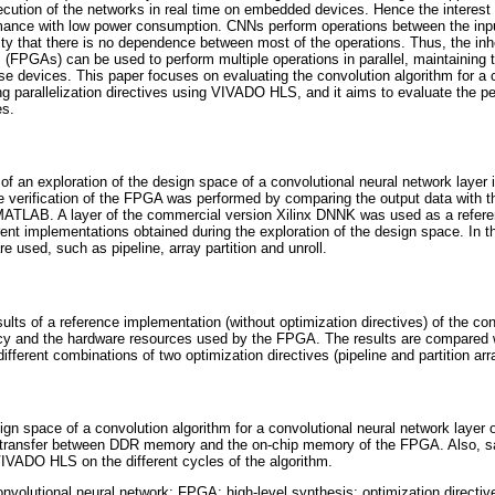
xecution of the networks in real time on embedded devices. Hence the interest 
rmance with low power consumption. CNNs perform operations between the inp
rity that there is no dependence between most of the operations. Thus, the inhe
FPGAs) can be used to perform multiple operations in parallel, maintaining
se devices. This paper focuses on evaluating the convolution algorithm for a c
ng parallelization directives using VIVADO HLS, and it aims to evaluate the p
es.
f an exploration of the design space of a convolutional neural network layer
erification of the FPGA was performed by comparing the output data with t
MATLAB. A layer of the commercial version Xilinx DNNK was used as a refere
nt implementations obtained during the exploration of the design space. In th
re used, such as pipeline, array partition and unroll.
ults of a reference implementation (without optimization directives) of the co
ncy and the hardware resources used by the FPGA. The results are compared 
different combinations of two optimization directives (pipeline and partition arr
ign space of a convolution algorithm for a convolutional neural network laye
a transfer between DDR memory and the on-chip memory of the FPGA. Also, sa
 VIVADO HLS on the different cycles of the algorithm.
nvolutional neural network; FPGA; high-level synthesis; optimization directiv