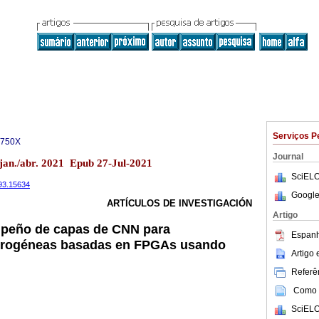
Serviços P
-750X
Journal
 jan./abr. 2021 Epub 27-Jul-2021
SciELO
393.15634
Google
ARTÍCULOS DE INVESTIGACIÓN
Artigo
mpeño de capas de CNN para
Espanh
terogéneas basadas en FPGAs usando
Artigo
Referên
Como c
SciELO