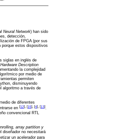
al Neural Network
) han sido
nes, detección,
ilización de FPGA (por sus
 porque estos dispositivos
 siglas en inglés de
e
Hardware Description
mentando la complejidad
lgorítmico por medio de
rramientas permiten
Python, disminuyendo
l algoritmo a través de
 medio de diferentes
[
12
], [
15
], [
4
], [
13
]
ntrarse en
.
seño convencional RTL
nrolling, array partition y
l diseñador no necesitará
tetizar un acelerador para