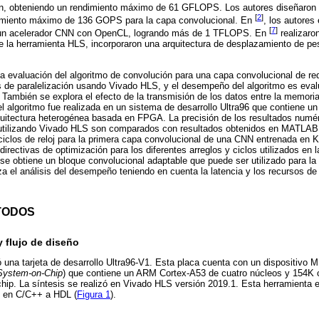
ón, obteniendo un rendimiento máximo de 61 GFLOPS. Los autores diseñaron
[
2
]
imiento máximo de 136 GOPS para la capa convolucional. En
, los autore
[
7
]
ar un acelerador CNN con OpenCL, logrando más de 1 TFLOPS. En
realizaro
 la herramienta HLS, incorporaron una arquitectura de desplazamiento de pes
la evaluación del algoritmo de convolución para una capa convolucional de re
as de paralelización usando Vivado HLS, y el desempeño del algoritmo es eval
. También se explora el efecto de la transmisión de los datos entre la memo
l algoritmo fue realizada en un sistema de desarrollo Ultra96 que contiene u
uitectura heterogénea basada en FPGA. La precisión de los resultados numér
tilizando Vivado HLS son comparados con resultados obtenidos en MATLAB. 
 ciclos de reloj para la primera capa convolucional de una CNN entrenada en 
irectivas de optimización para los diferentes arreglos y ciclos utilizados en 
se obtiene un bloque convolucional adaptable que puede ser utilizado para la
iza el análisis del desempeño teniendo en cuenta la latencia y los recursos d
TODOS
y flujo de diseño
zó una tarjeta de desarrollo Ultra96-V1. Esta placa cuenta con un dispositivo
 System-on-Chip
) que contiene un ARM Cortex-A53 de cuatro núcleos y 154K c
hip. La síntesis se realizó en Vivado HLS versión 2019.1. Esta herramienta 
to en C/C++ a HDL (
Figura 1
).