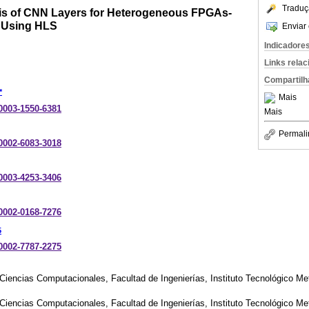
Traduç
is of CNN Layers for Heterogeneous FPGAs-
s Using HLS
Enviar 
Indicadore
Links rela
Compartilh
*
Mais
-0003-1550-6381
Mais
Permali
-0002-6083-3018
-0003-4253-3406
-0002-0168-7276
5
-0002-7787-2275
Ciencias Computacionales, Facultad de Ingenierías, Instituto Tecnológico Met
Ciencias Computacionales, Facultad de Ingenierías, Instituto Tecnológico Met