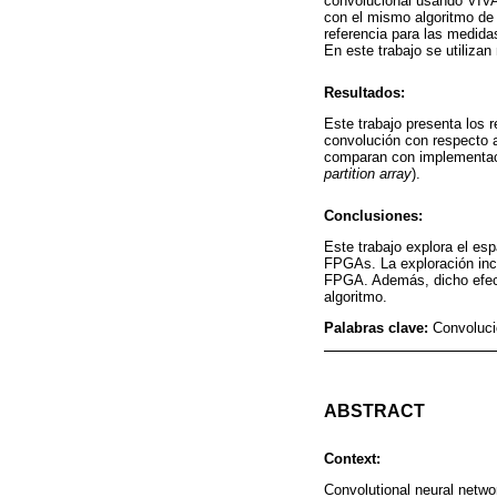
convolucional usando VIVA
con el mismo algoritmo d
referencia para las medida
En este trabajo se utiliza
Resultados:
Este trabajo presenta los 
convolución con respecto a
comparan con implementaci
partition array
).
Conclusiones:
Este trabajo explora el es
FPGAs. La exploración inc
FPGA. Además, dicho efecto
algoritmo.
Palabras clave:
Convoluci
ABSTRACT
Context:
Convolutional neural networ