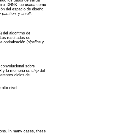
do los datos de salida
ilinx DNNK fue usada como
ión del espacio de diseño.
 partition, y unroll
.
) del algoritmo de
Los resultados se
e optimización (
pipeline
y
 convolucional sobre
DR y la memoria
on-chip
del
erentes ciclos del
alto nivel
ations. In many cases, these