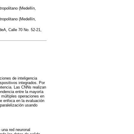
ropolitano (Medellín,
ropolitano (Medellín,
deA, Calle 70 No. 52-21,
iones de inteligencia
ispositivos integrados. Por
otencia. Las CNNs realizan
endencia entre la mayoría
r múltiples operaciones en
se enfoca en la evaluación
 paralelización usando
.
 una red neuronal