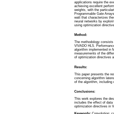
applications require the e
achieving excellent perfo
weights, with the particula
Programmable Gate Arrays (
watt that characterizes the
neural networks by explori
using optimization directiv
Method:
The methodology consists o
VIVADO HLS. Performance v
algorithm implemented in 
measurements of the differe
of optimization directives a
Results:
This paper presents the res
concerning algorithm late
of the algorithm, including 
Conclusions:
This work explores the des
includes the effect of dat
optimization directives in
Keywords:
Convolution; co