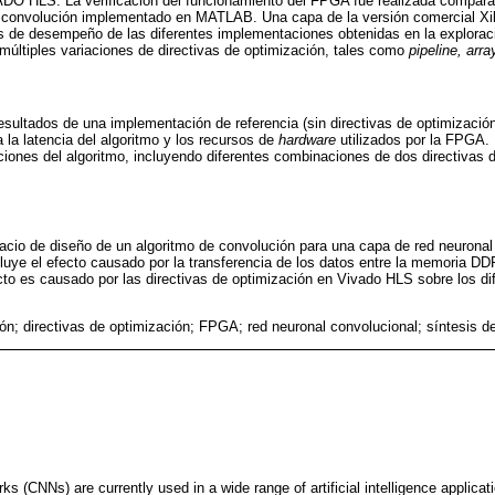
DO HLS. La verificación del funcionamiento del FPGA fue realizada comparan
e convolución implementado en MATLAB. Una capa de la versión comercial X
s de desempeño de las diferentes implementaciones obtenidas en la explorac
n múltiples variaciones de directivas de optimización, tales como
pipeline, array
resultados de una implementación de referencia (sin directivas de optimización
 la latencia del algoritmo y los recursos de
hardware
utilizados por la FPGA. 
ones del algoritmo, incluyendo diferentes combinaciones de dos directivas d
pacio de diseño de un algoritmo de convolución para una capa de red neuronal
luye el efecto causado por la transferencia de los datos entre la memoria D
 es causado por las directivas de optimización en Vivado HLS sobre los dif
ón; directivas de optimización; FPGA; red neuronal convolucional; síntesis de 
ks (CNNs) are currently used in a wide range of artificial intelligence applic