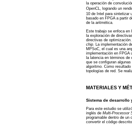
la operación de convoluci
OpenCL, logrando un rend
10 de Intel para sintetiz
basado en FPGA a partir de
de la aritmética.
Este trabajo se enfoca en 
la exploración de directiv
directivas de optimización
chip
. La implementación de
MPSoC, el cual es una arq
implementación en FPGA u
la latencia en términos de
que se configuran algunas d
algoritmo. Como resultado 
topologías de red. Se real
MATERIALES Y MÉ
Sistema de desarrollo 
Para este estudio se utili
inglés de
Multi-Processor
programable dentro de un c
convertir el código descri