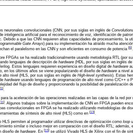
es neuronales convolucionales (CNN, por sus siglas en inglés de
Convolution
de inteligencia artificial para el reconocimiento de voz, identificación de patro
c. Debido a que las CNN requieren altas capacidades de procesamiento, la ut
Programmable Gate Arrays
) para su implementación ha atraído mucha atención
[
6
]
vechan el paralelismo en las CNN y son eficientes en consumo de potencia
.
obre FPGAs se ha realizado tradicionalmente usando metodología RTL (por sus
sando lenguajes de descripción de
hardware
(HDL, por sus siglas en inglés d
rilog. Estos lenguajes requieren experiencia en diseño digital de
hardware
au
sto, en los últimos años se viene popularizando el diseño de
hardware
a nivel a
e alto nivel (HLS, por sus siglas en inglés de
High-level synthesis
). Estas he
 de
hardware
usando lenguajes de programación de alto nivel como C/C++ o 
jidad del flujo de diseño y proporcionando la posibilidad de paralelización de
[
1
]
.
para la aceleración de las operaciones realizadas en las capas de la red por
[
11
]
. Algunos trabajos sobre la implementación de CNN en FPGA pueden enco
capas convolucionales en FPGA se ha realizado utilizando metodologías de di
[
13
]
erramientas de síntesis de alto nivel (HLS) como en
.
 HLS permiten al programador utilizar directivas de optimización como
loop u
dimiento similar o incluso mejor en comparación con el diseño RTL; además, e
[
13
]
n diseño de
hardware
. En
se utilizó Vivado HLS de Xilinx con el fin de sin