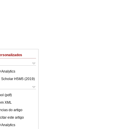
ersonalizados
 Analytics
 Scholar H5M5 (
2019
)
ol (pdf)
 em XML
cias do artigo
itar este artigo
 Analytics