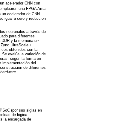
 un acelerador CNN con
s emplearon una FPGA Arria
n un acelerador de CNN
o igual a cero y reducción
des neuronales a través de
uado para diferentes
ria DDR y la memoria
on-
n Zynq UltraScale +
icos obtenidos con la
Se evalúa la variación de
Keras, según la forma en
la implementación del
 construcción de diferentes
e
hardware
.
 MPSoC (por sus siglas en
eldas de lógica
es la encargada de