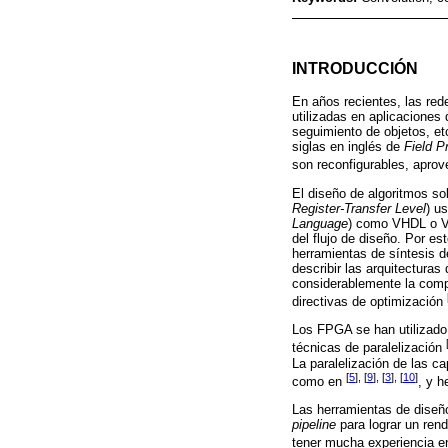
INTRODUCCIÓN
En años recientes, las red
utilizadas en aplicaciones 
seguimiento de objetos, et
siglas en inglés de
Field 
son reconfigurables, apro
El diseño de algoritmos s
Register-Transfer Level
) u
Language
) como VHDL o Ve
del flujo de diseño. Por e
herramientas de síntesis d
describir las arquitecturas
considerablemente la comple
directivas de optimización
Los FPGA se han utilizado 
técnicas de paralelización
La paralelización de las 
[
5
], [
9
], [
3
], [
10
]
como en
, y h
Las herramientas de diseño
pipeline
para lograr un ren
tener mucha experiencia e