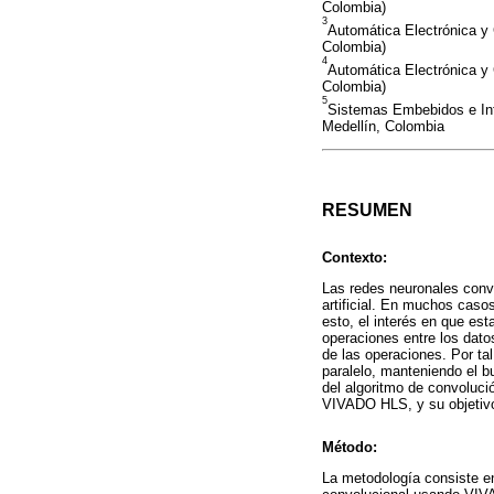
Colombia)
3
Automática Electrónica y 
Colombia)
4
Automática Electrónica y 
Colombia)
5
Sistemas Embebidos e Inte
Medellín, Colombia
RESUMEN
Contexto:
Las redes neuronales conv
artificial. En muchos casos
esto, el interés en que e
operaciones entre los dato
de las operaciones. Por ta
paralelo, manteniendo el b
del algoritmo de convoluci
VIVADO HLS, y su objetivo 
Método:
La metodología consiste e