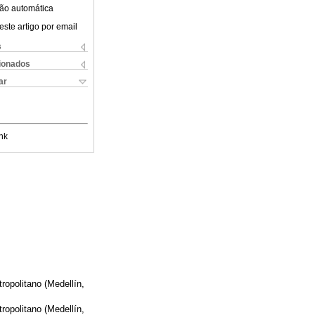
ão automática
este artigo por email
s
cionados
ar
nk
ropolitano (Medellín,
ropolitano (Medellín,