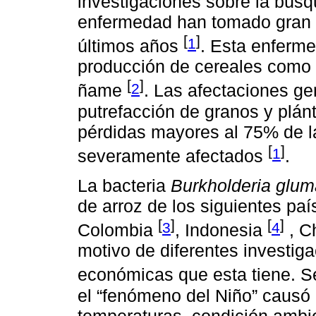
investigaciones sobre la bús
enfermedad han tomado gran 
[
]
1
últimos años
. Esta enferm
producción de cereales como e
[
]
2
ñame
. Las afectaciones ge
putrefacción de granos y plán
pérdidas mayores al 75% de 
[
]
1
severamente afectados
.
La bacteria
Burkholderia glu
de arroz de los siguientes pa
[
]
[
]
3
4
Colombia
, Indonesia
, C
motivo de diferentes investig
económicas que esta tiene. 
el “fenómeno del Niño” causó
temperaturas, condición ambie