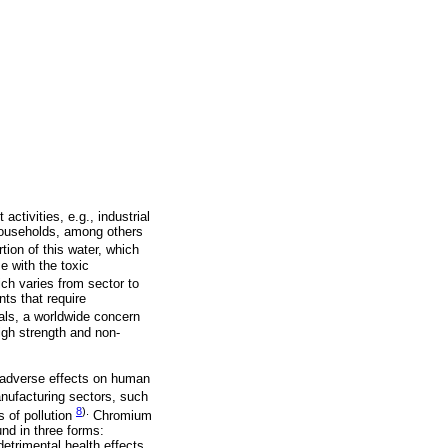
activities, e.g., industrial
 households, among others
tion of this water, which
se with the toxic
ch varies from sector to
ts that require
als, a worldwide concern
high strength and non-
h adverse effects on human
anufacturing sectors, such
8
).
s of pollution
Chromium
nd in three forms:
detrimental health effects,