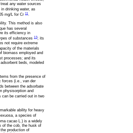
 treat any water sources
in drinking water, as
11
.05 mg/L for Cr
.
lity. This method is also
que has several
 its efficiency in
13
 types of substances
; its
es not require extreme
apacity of the materials
e of biomass employed and
ast processes; and its
or adsorbent beds, modeled
stems from the presence of
 forces (i.e., van der
nds between the adsorbate
an physisorption and
 can be carried out in two
markable ability for heavy
flexuosa, a species of
ma cacao L.) is a widely
 of the cob, the husk of
 the production of