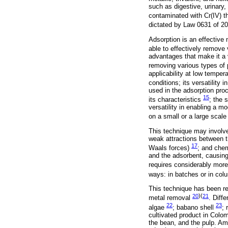
such as digestive, urinary
contaminated with Cr(IV) t
dictated by Law 0631 of 2
Adsorption is an effective 
able to effectively remove
advantages that make it a 
removing various types of 
applicability at low tempe
conditions; its versatility 
used in the adsorption pro
15
its characteristics
; the 
versatility in enabling a 
on a small or a large scale
This technique may involve
weak attractions between th
17
Waals forces)
; and che
and the adsorbent, causing
requires considerably more
ways: in batches or in co
This technique has been re
20
)(
21
metal removal
. Diff
22
23
algae
; babano shell
;
cultivated product in Colo
the bean, and the pulp. Amo