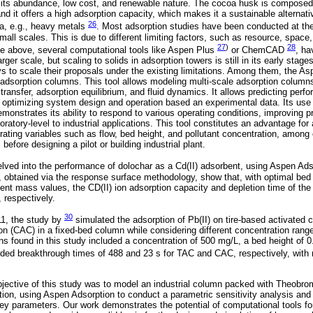
 its abundance, low cost, and renewable nature. The cocoa husk is composed 
and it offers a high adsorption capacity, which makes it a sustainable alternativ
26
a, e.g., heavy metals
. Most adsorption studies have been conducted at the
all scales. This is due to different limiting factors, such as resource, space, 
27
)
28
the above, several computational tools like Aspen Plus
or ChemCAD
, ha
ger scale, but scaling to solids in adsorption towers is still in its early stag
 to scale their proposals under the existing limitations. Among them, the As
r adsorption columns. This tool allows modeling multi-scale adsorption column
nsfer, adsorption equilibrium, and fluid dynamics. It allows predicting perfo
s, optimizing system design and operation based an experimental data. Its use
monstrates its ability to respond to various operating conditions, improving p
oratory-level to industrial applications. This tool constitutes an advantage for 
rating variables such as flow, bed height, and pollutant concentration, among ot
before designing a pilot or building industrial plant.
lved into the performance of dolochar as a Cd(II) adsorbent, using Aspen Adso
, obtained via the response surface methodology, show that, with optimal bed h
rbent mass values, the CD(II) ion adsorption capacity and depletion time of th
 respectively.
30
1, the study by
simulated the adsorption of Pb(II) on tire-based activated
n (CAC) in a fixed-bed column while considering different concentration range
ns found in this study included a concentration of 500 mg/L, a bed height of 0
elded breakthrough times of 488 and 23 s for TAC and CAC, respectively, with 
 objective of this study was to model an industrial column packed with Theobro
lution, using Aspen Adsorption to conduct a parametric sensitivity analysis an
key parameters. Our work demonstrates the potential of computational tools for