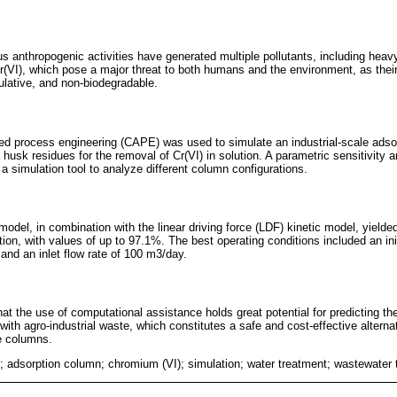
ous anthropogenic activities have generated multiple pollutants, including hea
(VI), which pose a major threat to both humans and the environment, as thei
lative, and non-biodegradable.
ded process engineering (CAPE) was used to simulate an industrial-scale ads
usk residues for the removal of Cr(VI) in solution. A parametric sensitivity 
a simulation tool to analyze different column configurations.
odel, in combination with the linear driving force (LDF) kinetic model, yielded 
ion, with values of up to 97.1%. The best operating conditions included an ini
and an inlet flow rate of 100 m3/day.
at the use of computational assistance holds great potential for predicting t
th agro-industrial waste, which constitutes a safe and cost-effective alterna
le columns.
 adsorption column; chromium (VI); simulation; water treatment; wastewater 