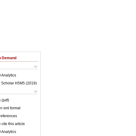
on Demand
 Analytics
 Scholar H5M5 (
2019
)
 (pdf)
 in xml format
 references
cite this article
 Analytics