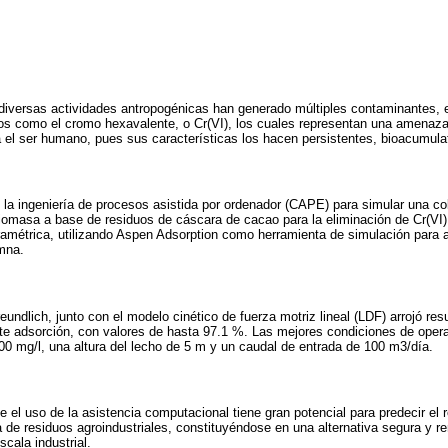
y diversas actividades antropogénicas han generado múltiples contaminantes, 
 como el cromo hexavalente, o Cr(VI), los cuales representan una amenaza s
el ser humano, pues sus características los hacen persistentes, bioacumulat
 la ingeniería de procesos asistida por ordenador (CAPE) para simular una c
 biomasa a base de residuos de cáscara de cacao para la eliminación de Cr(VI)
aramétrica, utilizando Aspen Adsorption como herramienta de simulación para a
mna.
undlich, junto con el modelo cinético de fuerza motriz lineal (LDF) arrojó resu
te adsorción, con valores de hasta 97.1 %. Las mejores condiciones de opera
000 mg/l, una altura del lecho de 5 m y un caudal de entrada de 100 m3/día.
 el uso de la asistencia computacional tiene gran potencial para predecir el 
 de residuos agroindustriales, constituyéndose en una alternativa segura y re
cala industrial.