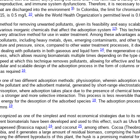
, reproductive, and immune system dysfunctions. Therefore, it is necessary to
9
).
hat are discharged into the environment
In Colombia, the limit for chromium 
10
015, is 0.5 mg/L
, while the World Health Organization’s permitted level is 0
method for removing unwanted pollutants, given its feasibility and easy scalabi
12
).
 various inorganic chemicals that affect the adsorption system
This techni
very attractive method for use in water treatment. Among these advantages are
pollutants, including heavy metals, dyes, emerging contaminants, and other
rature and pressure, since, compared to other water treatment processes, it do
14
in dealing with pollutants in both gaseous and liquid form
; the regenerative c
cess, which allows reusing biomaterials multiple times depending on the typ
speed at which this technique removes pollutants, allowing for effective and f
modular and scalable design of the adsorption process in the form of columns 
16
 as required
.
 one of two different adsorption methods: physisorption, wherein adsorption 
e pollutant and the adsorbent material, generated by short-range electrostatic
misorption, where adsorption takes place due to the presence of chemical bo
 a stronger and more selective interaction. This process is less reversible th
18
 energy for the desorption of the adsorbed species
. The adsorption process
19
lumns
.
cognized as one of the simplest and most economical strategies due to its re
erent biomaterials have been developed and used to this effect, such as Ulva 
24
25
 rapeseed (Brassica napus)
; and coconut
, among others. Cocoa (Theobro
mbia, and it generates a large amount of residual biomass, comprising the husk
ng the different byproducts of this plant, the husk is a promising material for