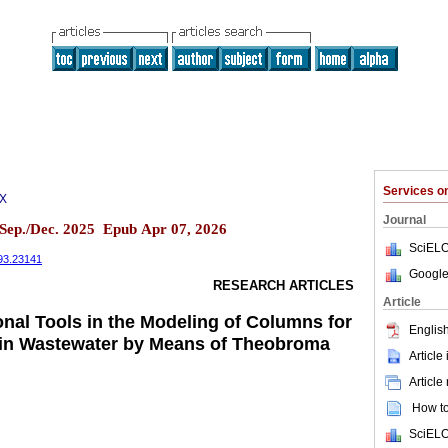
Services 
0X
Journal
á Sep./Dec. 2025 Epub Apr 07, 2026
SciELO
393.23141
Google
RESEARCH ARTICLES
Article
nal Tools in the Modeling of Columns for
English
 in Wastewater by Means of Theobroma
Article
Article
How to 
SciELO