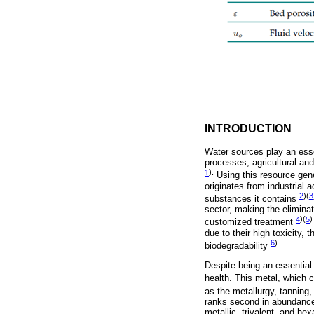
INTRODUCTION
Water sources play an essent
processes, agricultural an
1
).
Using this resource gener
originates from industrial a
2
)(
3
substances it contains
sector, making the eliminat
4
)(
5
)
customized treatment
due to their high toxicity,
6
).
biodegradability
Despite being an essential
health. This metal, which 
as the metallurgy, tanning,
ranks second in abundance 
metallic, trivalent, and hex