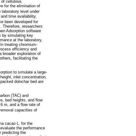
of cellulose,
e for the elimination of
 laboratory level under
and time availability,
ve been developed for
es. Therefore, researchers
pen Adsorption software
s by simulating key
rmance at the laboratory,
 in treating chromium-
rocess efficiency and
a broader exploration of
hers, facilitating the
rption to simulate a large-
eight, inlet concentration,
e packed dolochar bed are
 carbon (TAC) and
s, bed heights, and flow
.6 m, and a flow rate of
removal capacities of
ma cacao L. for the
d evaluate the performance
 predicting the