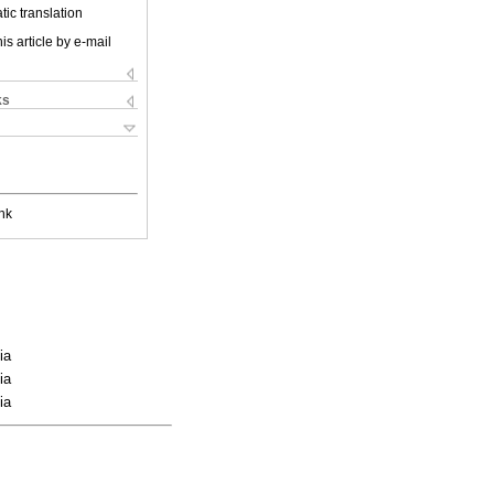
ic translation
is article by e-mail
ks
nk
ia
ia
ia