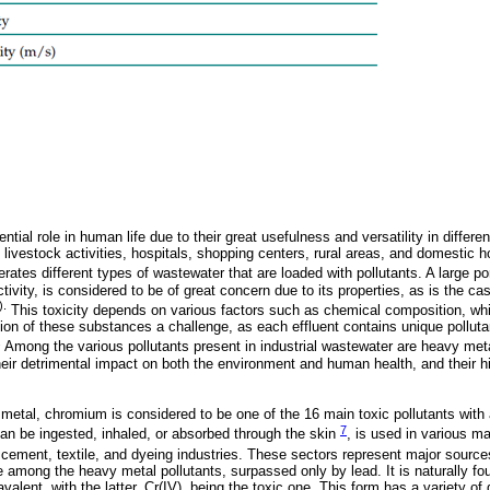
ial role in human life due to their great usefulness and versatility in different 
d livestock activities, hospitals, shopping centers, rural areas, and domestic
ates different types of wastewater that are loaded with pollutants. A large por
ctivity, is considered to be of great concern due to its properties, as is the ca
).
This toxicity depends on various factors such as chemical composition, whi
ion of these substances a challenge, as each effluent contains unique pollutan
.
Among the various pollutants present in industrial wastewater are heavy met
 their detrimental impact on both the environment and human health, and their 
 metal, chromium is considered to be one of the 16 main toxic pollutants wit
7
can be ingested, inhaled, or absorbed through the skin
, is used in various m
 cement, textile, and dyeing industries. These sectors represent major source
among the heavy metal pollutants, surpassed only by lead. It is naturally fou
avalent, with the latter, Cr(IV), being the toxic one. This form has a variety of 