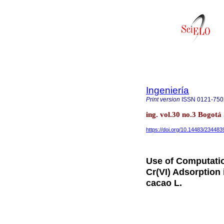
Ingeniería
Print version
ISSN
0121-75
ing. vol.30 no.3 Bogot
https://doi.org/10.14483/23448
Use of Computatio
Cr(VI) Adsorption
cacao L.