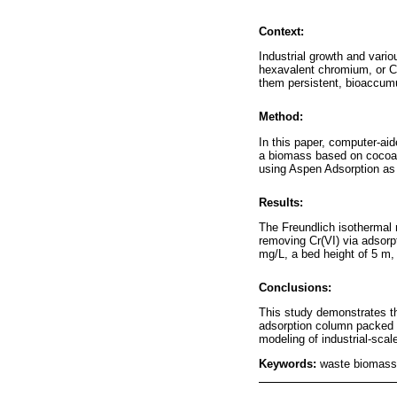
Context:
Industrial growth and vari
hexavalent chromium, or Cr
them persistent, bioaccumu
Method:
In this paper, computer-ai
a biomass based on cocoa h
using Aspen Adsorption as 
Results:
The Freundlich isothermal m
removing Cr(VI) via adsorpt
mg/L, a bed height of 5 m, 
Conclusions:
This study demonstrates th
adsorption column packed wi
modeling of industrial-sca
Keywords:
waste biomass;