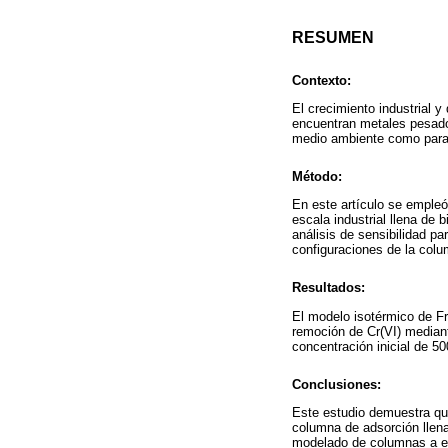
RESUMEN
Contexto:
El crecimiento industrial 
encuentran metales pesados
medio ambiente como para 
Método:
En este artículo se empleó
escala industrial llena de
análisis de sensibilidad p
configuraciones de la colu
Resultados:
El modelo isotérmico de Fre
remoción de Cr(VI) median
concentración inicial de 5
Conclusiones:
Este estudio demuestra que
columna de adsorción llena
modelado de columnas a es