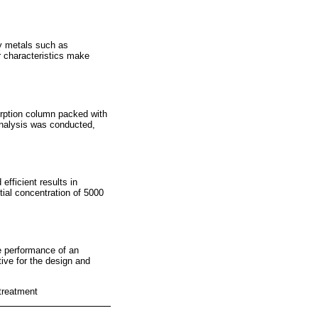
vy metals such as
r characteristics make
orption column packed with
analysis was conducted,
efficient results in
tial concentration of 5000
he performance of an
tive for the design and
treatment