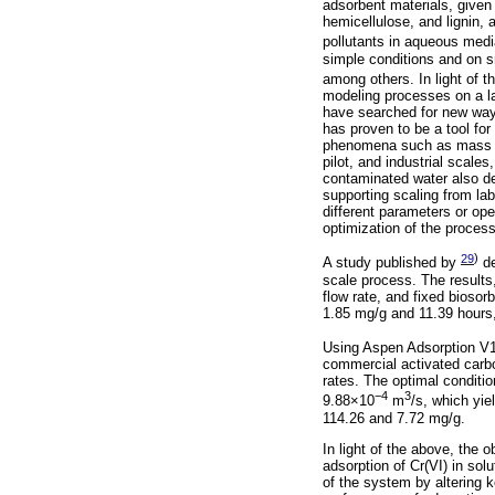
adsorbent materials, given
hemicellulose, and lignin, 
pollutants in aqueous medi
simple conditions and on sm
among others. In light of 
modeling processes on a lar
have searched for new ways
has proven to be a tool fo
phenomena such as mass tra
pilot, and industrial scale
contaminated water also de
supporting scaling from lab
different parameters or ope
optimization of the process 
29
)
A study published by
de
scale process. The results
flow rate, and fixed bioso
1.85 mg/g and 11.39 hours,
Using Aspen Adsorption V1
commercial activated carbo
rates. The optimal conditio
−4
3
9.88×10
m
/s, which yi
114.26 and 7.72 mg/g.
In light of the above, the
adsorption of Cr(VI) in so
of the system by altering 