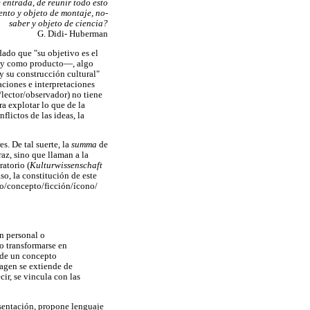
 entrada, de reunir todo esto
nto y objeto de montaje, no-
saber y objeto de ciencia?
G. Didi- Huberman
dado que "su objetivo es el
n y como producto—, algo
y su construcción cultural"
aciones e interpretaciones
/lector/observador) no tiene
a explotar lo que de la
lictos de las ideas, la
s. De tal suerte, la
summa
de
az, sino que llaman a la
ratorio (
Kulturwissenschaft
o, la constitución de este
po/concepto/ficción/ícono/
n personal o
 o transformarse en
 de un concepto
agen se extiende de
ir, se vincula con las
esentación, propone lenguaje