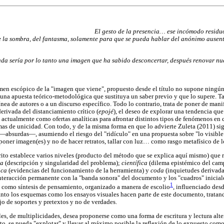
El gesto de la presencia… ese incómodo residuo
 la sombra, del fantasma, solamente para que se pueda hablar del anónimo ausente
a sería por lo tanto una imagen que ha sabido desconcertar, después renovar nues
men escópico de la "imagen que viene", propuesto desde el título no supone ningú
 una apuesta teórico-metodológica que sustituya un saber previo y que lo supere. 
ea de autores o a un discurso específico. Todo lo contrario, trata de poner de mani
erivada del distanciamiento crítico (
epojé
), el deseo de explorar una tendencia qu
actualmente como ofertas analíticas para afrontar distintos tipos de fenómenos en c
as de unicidad. Con todo, y de la misma forma en que lo advierte Zuleta (2011) sig
s —absurdas—, asumiendo el riesgo del "ridículo" en una propuesta sobre "lo visible
poner imagen(es) y no de hacer retratos, tallar con luz… como rasgo metafísico de l
scrito establece varios niveles (producto del método que se explica aquí mismo) que 
ca
(descripción y singularidad del problema);
científica
(dilema epistémico del cam
ica
(evidencias del funcionamiento de la herramienta) y
coda
(inquietudes derivad
teracción permanente con la "banda sonora" del documento y los "cuadros" inicial
1
a como síntesis de pensamiento, organizado a manera de escolio
, influenciado des
tanto los esquemas como los ensayos visuales hacen parte de este documento, tratan
o de soportes y pretextos y no de verdades.
es, de multiplicidades, desea proponerse como una forma de escritura y lectura alter
o, se pueda "explotar" y llevar al máximo posible la reflexión de lo expuesto com