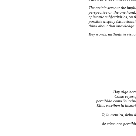
The article sets out the imp
perspective on the one hand,
epistemic subjectivities, on 
possible display (situationa
think about that knowledge: 
Key words: methods in visual
Hay algo hero
Como reyes qu
percibido como "el reino
Ellos escriben la histor
O, la mentira, debo 
de cómo nos percibim