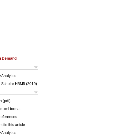
on Demand
 Analytics
 Scholar H5M5 (
2019
)
h (pdf)
 in xml format
 references
cite this article
 Analytics