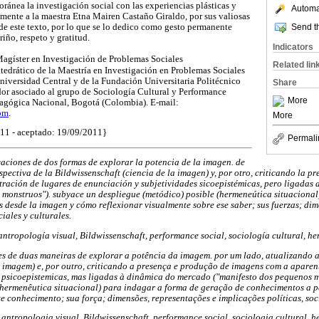
ránea la investigación social con las experiencias plásticas y
Automat
lmente a la maestra Etna Mairen Castaño Giraldo, por sus valiosas
Send th
 de este texto, por lo que se lo dedico como gesto permanente
iño, respeto y gratitud.
Indicators
agíster en Investigación de Problemas Sociales
Related lin
edrático de la Maestría en Investigación en Problemas Sociales
iversidad Central y de la Fundación Universitaria Politécnico
Share
or asociado al grupo de Sociología Cultural y Performance
More
dagógica Nacional, Bogotá (Colombia). E-mail:
om
.
More
011 - aceptado: 19/09/2011}
Permali
caciones de dos formas de explorar la potencia de la imagen. de
spectiva de la Bildwissenschaft (ciencia de la imagen) y, por otro, criticando la p
ración de lugares de enunciación y subjetividades sicoepistémicas, pero ligadas 
s monstruos"). subyace un despliegue (metódico) posible (hermeneútica situacional
 desde la imagen y cómo reflexionar visualmente sobre ese saber; sus fuerzas; dim
ciales y culturales.
ntropología visual, Bildwissenschaft, performance social, sociología cultural, he
es de duas maneiras de explorar a potência da imagem. por um lado, atualizando a
a imagem) e, por outro, criticando a presença e produção de imagens com a aparen
 psicoepistemicas, mas ligadas à dinâmica do mercado ("manifesto dos pequenos m
 (hermenêutica situacional) para indagar a forma de geração de conhecimentos a 
te conhecimento; sua força; dimensões, representações e implicações políticas, soci
ntropologia visual, Bildwissenschaft, performance social, sociologia cultural, h