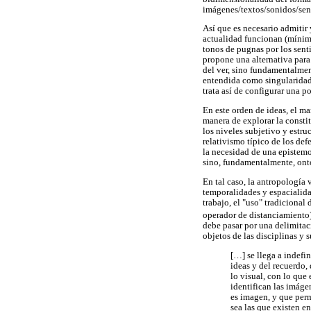
imágenes/textos/sonidos/sen
Así que es necesario admitir 
actualidad funcionan (mínima
tonos de pugnas por los sen
propone una alternativa par
del ver, sino fundamentalmente
entendida como singularidad d
trata así de configurar una po
En este orden de ideas, el ma
manera de explorar la consti
los niveles subjetivo y estru
relativismo típico de los def
la necesidad de una epistemo
sino, fundamentalmente, onto
En tal caso, la antropología
temporalidades y espacialida
trabajo, el "uso" tradiciona
operador de distanciamiento)
debe pasar por una delimitac
objetos de las disciplinas y 
[…] se llega a indefi
ideas y del recuerdo,
lo visual, con lo qu
identifican las imáge
es imagen, y que perm
sea las que existen e