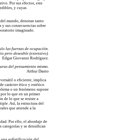
ivo. Por sus efectos, este
edibles, y cuyas
r del mundo, denotan tanto
s y sus consecuencias sobre
aboratorio imaginado.
ulo las fuerzas de ocupación.
io pero deseable (extensivo).
Edgar Giovanni Rodríguez.
ucturas del pensamiento mismo.
Arthur Danto
ersátil o eficiente, implica
e carácter ético y estético
problema o un fenómeno supone
 por lo que en un primer
 de lo que se resiste a
ple. Así, la estructura del
ales que atiende a la
dad. Por ello, el abordaje de
s categorías y se densifican
r una
sofistificación del