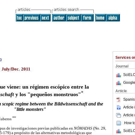
Services 
0
Journal
July/Dec. 2011
SciELO
Google
e viene: un régimen escópico entre la
Article
*
schaft
y los "pequeños monstruos"
Spanis
a scopic regime between the Bildwissenschaft and the
Article
"little monsters"
Article
**
Cuberos
How to 
rpus de investigaciones previas publicadas en
NÓMADAS
(No. 29,
SciELO
5-179) a propósito de las alternativas metodológicas que