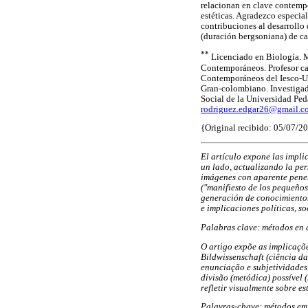
relacionan en clave contempo
estéticas. Agradezco especia
contribuciones al desarrollo
(duración bergsoniana) de car
**
Licenciado en Biología. M
Contemporáneos. Profesor cat
Contemporáneos del Iesco-Un
Gran-colombiano. Investigad
Social de la Universidad Pe
rodriguez.edgar26@gmail.c
{Original recibido: 05/07/2
El artículo expone las impli
un lado, actualizando la per
imágenes con aparente penet
("manifiesto de los pequeño
generación de conocimientos
e implicaciones políticas, so
Palabras clave: métodos en a
O artigo expõe as implicaçõ
Bildwissenschaft (ciência d
enunciação e subjetividades
divisão (metódica) possível
refletir visualmente sobre es
Palavras-chave: métodos em a