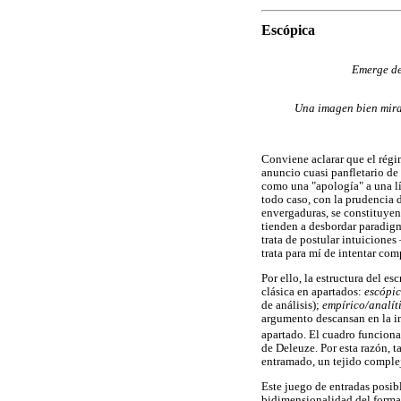
Escópica
Emerge de
Una imagen bien mirad
Conviene aclarar que el régi
anuncio cuasi panfletario de
como una "apología" a una lín
todo caso, con la prudencia d
envergaduras, se constituyen 
tienden a desbordar paradigm
trata de postular intuicione
trata para mí de intentar com
Por ello, la estructura del e
clásica en apartados:
escópi
de análisis);
empírico/analít
argumento descansan en la in
apartado. El cuadro funcion
de Deleuze. Por esta razón, 
entramado, un tejido complej
Este juego de entradas posibl
bidimensionalidad del format