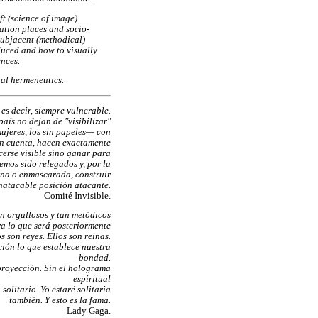
ft (science of image)
ation places and socio-
 subjacent (methodical)
duced and how to visually
ences.
nal hermeneutics.
, es decir, siempre vulnerable.
aís no dejan de "visibilizar"
ujeres, los sin papeles— con
en cuenta, hacen exactamente
cerse visible sino ganar para
emos sido relegados y, por la
rna o enmascarada, construir
natacable posición atacante.
Comité Invisible.
an orgullosos y tan metódicos
ra lo que será posteriormente
s son reyes. Ellos son reinas.
pción lo que establece nuestra
bondad.
proyección. Sin el holograma
espiritual
solitario. Yo estaré solitaria
también. Y esto es la fama.
Lady Gaga.