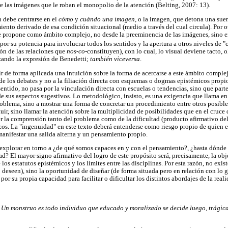
re las imágenes que le roban el monopolio de la atención (Belting, 2007: 13).
n debe centrarse en el
cómo
y
cuándo una imagen,
o la imagen, que detona una suer
ento derivado de esa condición situacional (medio a través del cual circula). Por ot
e propone como ámbito complejo, no desde la preeminencia de las imágenes, sino en
r, por su potencia para involucrar todos los sentidos y la apertura a otros niveles d
ón de las relaciones que
nos-co
-constituyen), con lo cual, lo visual deviene tacto, ol
ando la expresión de Benedetti;
también viceversa
.
rir de forma aplicada una intuición sobre la forma de acercarse a este ámbito compl
de los debates y no a la filiación directa con esquemas o dogmas epistémicos propio
 sentido, no pasa por la vinculación directa con escuelas o tendencias, sino que parte
de sus aspectos sugestivos. Lo metodológico, insisto, es una exigencia que llama e
roblema, sino a mostrar una forma de concretar un procedimiento entre otros posibl
ituir, sino llamar la atención sobre la multiplicidad de posibilidades que en el cruce
 la comprensión tanto del problema como de la dificultad (producto afirmativo del 
os. La "ingenuidad" en este texto deberá entenderse como riesgo propio de quien e
manifestar una salida alterna y un pensamiento propio.
de explorar en torno a ¿de qué somos capaces en y con el pensamiento?, ¿hasta dónde
? El mayor signo afirmativo del logro de este propósito será, precisamente, la obje
os estatutos epistémicos y los límites entre las disciplinas. Por esta razón, no exi
 deseen), sino la oportunidad de diseñar (de forma situada pero en relación con lo g
or su propia capacidad para facilitar o dificultar los distintos abordajes de la reali
Un monstruo es todo individuo que educado y moralizado se decide luego, trágic