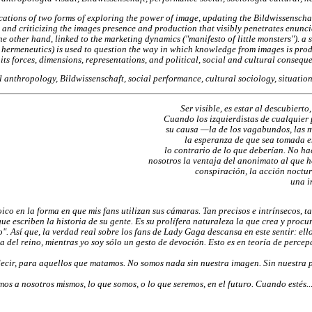
lications of two forms of exploring the power of image, updating the Bildwissenscha
 and criticizing the images presence and production that visibly penetrates enunci
the other hand, linked to the marketing dynamics ("manifesto of little monsters"). a
l hermeneutics) is used to question the way in which knowledge from images is pro
its forces, dimensions, representations, and political, social and cultural consequ
 anthropology, Bildwissenschaft, social performance, cultural sociology, situatio
Ser visible, es estar al descubierto
Cuando los izquierdistas de cualquier p
su causa —la de los vagabundos, las m
la esperanza de que sea tomada 
lo contrario de lo que deberían. No ha
nosotros la ventaja del anonimato al que h
conspiración, la acción noctu
una i
ico en la forma en que mis fans utilizan sus cámaras. Tan precisos e intrínsecos, t
e escriben la historia de su gente. Es su prolífera naturaleza la que crea y procu
". Así que, la verdad real sobre los fans de Lady Gaga descansa en este sentir: ello
ia del reino, mientras yo soy sólo un gesto de devoción. Esto es en teoría de perce
decir, para aquellos que matamos. No somos nada sin nuestra imagen. Sin nuestra 
os a nosotros mismos, lo que somos, o lo que seremos, en el futuro. Cuando estés... 