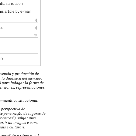
ic translation
is article by e-mail
ks
nk
resencia y producción de
a la dinámica del mercado
) para indagar la forma de
ensiones; representaciones;
rmeneútica situacional.
 perspectiva de
te penetração de lugares de
onstros"). subjaz uma
partir da imagem e como
ais e culturais.
ermenêutica situacional.