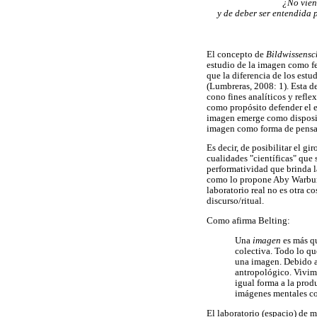
¿No vien
y de deber ser entendida
El concepto de
Bildwissensc
estudio de la imagen como f
que la diferencia de los estu
(Lumbreras, 2008: 1). Esta de
cono fines analíticos y refle
como propósito defender el e
imagen emerge como dispositi
imagen como forma de pensa
Es decir, de posibilitar el gi
cualidades "científicas" que 
performatividad que brinda l
como lo propone Aby Warburg 
laboratorio real no es otra 
discurso/ritual.
Como afirma Belting:
Una
imagen
es más q
colectiva. Todo lo qu
una imagen. Debido a 
antropológico. Vivim
igual forma a la prod
imágenes mentales co
El laboratorio (espacio) de 