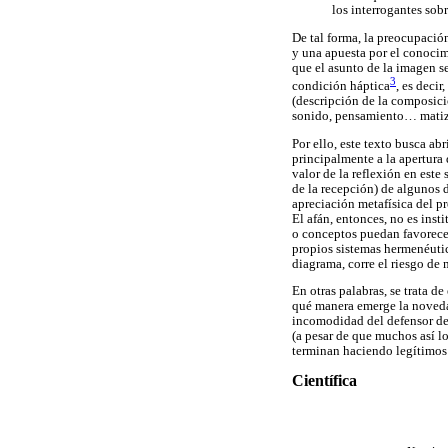
los interrogantes sob
De tal forma, la preocupació
y una apuesta por el conocimi
que el asunto de la imagen s
3
condición háptica
, es deci
(descripción de la composici
sonido, pensamiento… matiz
Por ello, este texto busca ab
principalmente a la apertura 
valor de la reflexión en este
de la recepción) de algunos 
apreciación metafísica del p
El afán, entonces, no es inst
o conceptos puedan favorecer
propios sistemas hermenéutic
diagrama, corre el riesgo de 
En otras palabras, se trata 
qué manera emerge la novedad
incomodidad del defensor de l
(a pesar de que muchos así lo
terminan haciendo legítimos p
Científica