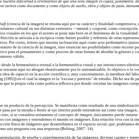
e nuestra dificultad a orientarnos de que una sola imagen es capaz, justamente, de
 por turnos como documento y como objeto de sueño, obra y objeto de paso, monume
haft
(ciencia de la imagen) se retoma aquí por su carácter y finalidad comprensiva, 
enómeno cultural en sus distintas vertientes —mental y corporal, como concepció
dios visuales en los que el acento se pone más bien en el fenómeno de la visualidad 
finición se articula a la escópica como fuente posible y referente de otras represent
xivos. Por cierto, reitero que nuestra inclinación aquí como acto performativo (autor
statuto de la ciencia de la imagen, sino enunciar sus posibilidades como recurso par
vo para el pensamiento y como proceso de otras formas de abordar la génesis y conf
miento válido.
ro desde la hermenéutica textual a la hermeneútica visual y sus interacciones ulteriore
se rescatan aquí no abogan obsesivamente por lo sistematizable, lo objetivo o lo ver
a idea de
espacio
en la acción científica y, muy concretamente, la metáfora del labo
(1992)) en el cual la imagen es la "excusa y pretexto" de estudio. Dicho sea de pas
cosa que la propia vida como poética reflexiva por donde circulan las imágenes cuer
ue un producto de la percepción. Se manifiesta como resultado de una simbolizació
e pasa por la mirada o frente al ojo interior puede entenderse así como una imagen,
esto, si se considera seriamente el concepto de
imagen
, únicamente puede tratarse
os con imágenes y entendemos el mundo en imágenes. Esta relación viva con la im
ucción física de imágenes que desarrollamos en el espacio social, que, podríamos dec
mo una pregunta con una respuesta (Belting, 2007: 14).
manipulación, de prueba y experimentación de las imágenes, deviene cuerpo y repr