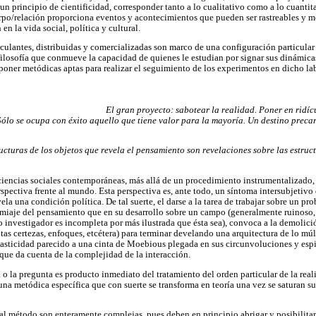
 principio de cientificidad, corresponder tanto a lo cualitativo como a lo cuantitat
rpo/relación proporciona eventos y acontecimientos que pueden ser rastreables y m
en la vida social, política y cultural.
culantes, distribuidas y comercializadas son marco de una configuración particula
losofía que conmueve la capacidad de quienes le estudian por signar sus dinámica
oponer metódicas aptas para realizar el seguimiento de los experimentos en dicho l
El gran proyecto: sabotear la realidad. Poner en ridíc
Sólo se ocupa con éxito aquello que tiene valor para la mayoría. Un destino precar
structuras de los objetos que revela el pensamiento son revelaciones sobre las estr
ciencias sociales contemporáneas, más allá de un procedimiento instrumentalizado, v
pectiva frente al mundo. Esta perspectiva es, ante todo, un síntoma intersubjetivo d
ela una condición política. De tal suerte, el darse a la tarea de trabajar sobre un 
miaje del pensamiento que en su desarrollo sobre un campo (generalmente ruinoso,
 investigador es incompleta por más ilustrada que ésta sea), convoca a la demolición
tas certezas, enfoques, etcétera) para terminar develando una arquitectura de lo múlti
asticidad parecido a una cinta de Moebious plegada en sus circunvoluciones y espir
 que da cuenta de la complejidad de la interacción.
o la pregunta es producto inmediato del tratamiento del orden particular de la reali
na metódica específica que con suerte se transforma en teoría una vez se saturan su
al método son enteramente complejas, pues deben en principio abrigar y posibilita