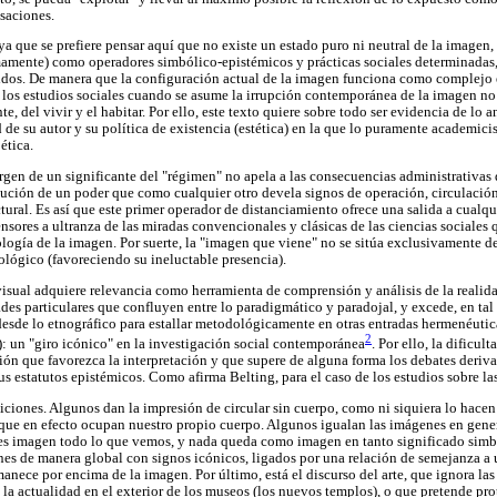
saciones.
ya que se prefiere pensar aquí que no existe un estado puro ni neutral de la imagen
mente) como operadores simbólico-epistémicos y prácticas sociales determinadas, e
tidos. De manera que la configuración actual de la imagen funciona como complejo 
a los estudios sociales cuando se asume la irrupción contemporánea de la imagen n
, del vivir y el habitar. Por ello, este texto quiere sobre todo ser evidencia de lo a
e su autor y su política de existencia (estética) en la que lo puramente academicist
ética.
rgen de un significante del "régimen" no apela a las consecuencias administrativas d
tución de un poder que como cualquier otro devela signos de operación, circulación
ctural. Es así que este primer operador de distanciamiento ofrece una salida a cualq
ensores a ultranza de las miradas convencionales y clásicas de las ciencias sociales 
logía de la imagen. Por suerte, la "imagen que viene" no se sitúa exclusivamente de
lógico (favoreciendo su ineluctable presencia).
 visual adquiere relevancia como herramienta de comprensión y análisis de la realid
des particulares que confluyen entre lo paradigmático y paradojal, y excede, en ta
l desde lo etnográfico para estallar metodológicamente en otras entradas hermenéuti
2
: un "giro icónico" en la investigación social contemporánea
. Por ello, la dificul
ión que favorezca la interpretación y que supere de alguna forma los debates deriva
sus estatutos epistémicos. Como afirma Belting, para el caso de los estudios sobre l
niciones. Algunos dan la impresión de circular sin cuerpo, como ni siquiera lo hacen
 que en efecto ocupan nuestro propio cuerpo. Algunos igualan las imágenes en gene
e es imagen todo lo que vemos, y nada queda como imagen en tanto significado simb
nes de manera global con signos icónicos, ligados por una relación de semejanza a 
anece por encima de la imagen. Por último, está el discurso del arte, que ignora la
n la actualidad en el exterior de los museos (los nuevos templos), o que pretende pro