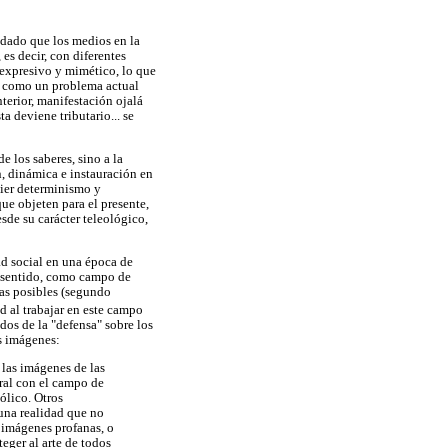
, dado que los medios en la
s decir, con diferentes
expresivo y mimético, lo que
o como un problema actual
nterior, manifestación ojalá
a deviene tributario... se
e los saberes, sino a la
, dinámica e instauración en
uier determinismo y
que objeten para el presente,
sde su carácter teleológico,
ad social en una época de
l sentido, como campo de
cas posibles (segundo
tad al trabajar en este campo
dos de la "defensa" sobre los
as imágenes:
 las imágenes de las
ral con el campo de
ólico. Otros
una realidad que no
s imágenes profanas, o
teger al arte de todos