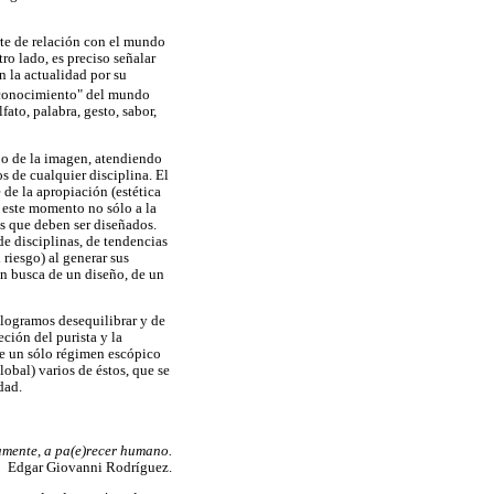
te de relación con el mundo
ro lado, es preciso señalar
 la actualidad por su
e "conocimiento" del mundo
fato, palabra, gesto, sabor,
ejo de la imagen, atendiendo
s de cualquier disciplina. El
 de la apropiación (estética
n este momento no sólo a la
es que deben ser diseñados.
 de disciplinas, de tendencias
riesgo) al generar sus
n busca de un diseño, de un
 logramos desequilibrar y de
ción del purista y la
ste un sólo régimen escópico
lobal) varios de éstos, que se
dad.
amente, a pa(e)recer humano.
Edgar Giovanni Rodríguez.