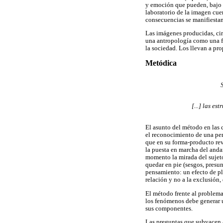
y emoción que pueden, bajo un
laboratorio de la imagen cue
consecuencias se manifiestan 
Las imágenes producidas, cir
una antropología como una fi
la sociedad. Los llevan a pr
Metódica
[...] las e
El asunto del método en las 
el reconocimiento de una pers
que en su forma-producto rev
la puesta en marcha del anda
momento la mirada del sujeto
quedar en pie (sesgos, presun
pensamiento: un efecto de pl
relación y no a la exclusión,
El método frente al problema 
los fenómenos debe generar u
sus componentes.
Las preguntas que subyacen 