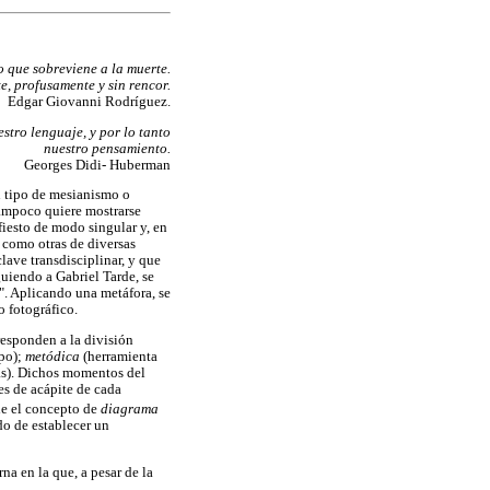
 que sobreviene a la muerte.
, profusamente y sin rencor.
Edgar Giovanni Rodríguez.
tro lenguaje, y por lo tanto
nuestro pensamiento.
Georges Didi- Huberman
n tipo de mesianismo o
Tampoco quiere mostrarse
fiesto de modo singular y, en
e como otras de diversas
lave transdisciplinar, y que
uiendo a Gabriel Tarde, se
". Aplicando una metáfora, se
o fotográfico.
responden a la división
po);
metódica
(herramienta
as). Dichos momentos del
es de acápite de cada
de el concepto de
diagrama
do de establecer un
na en la que, a pesar de la
o