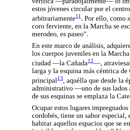
verifica —paradojalmente— lo imp
estos jóvenes circular por el centro
11
arbitrariamente
. Por ello, como s
coro ferviente, en la Marcha se es
merodeo, es paseo".
En este marco de análisis, adquiere
los cuerpos juveniles en la Marcha
12
ciudad —la Cañada
—, atraviesa
larga y la esquina más céntrica de
13
principal
, aquélla que desde la 
administrativo —uno de sus lados
de sus esquinas se emplaza la Cat
Ocupar estos lugares impregnados 
cordobés, tiene un sabor especial, 
habitar aquellos espacios que se e