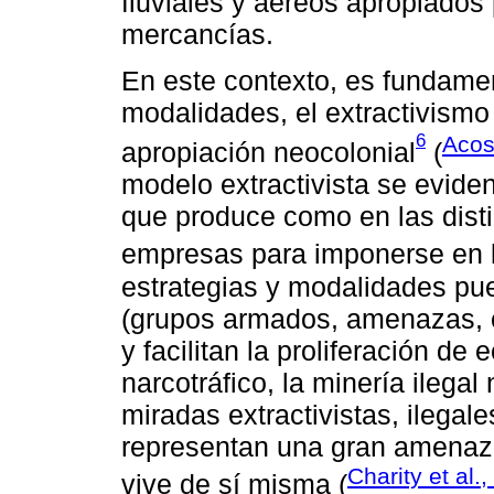
fluviales y aéreos apropiados 
mercancías.
En este contexto, es fundame
modalidades, el extractivismo
6
Acos
apropiación neocolonial
(
modelo extractivista se evide
que produce como en las disti
empresas para imponerse en los
estrategias y modalidades pue
(grupos armados, amenazas, c
y facilitan la proliferación d
narcotráfico, la minería ilegal
miradas extractivistas, ilegal
representan una gran amenaza
Charity et al.
vive de sí misma (