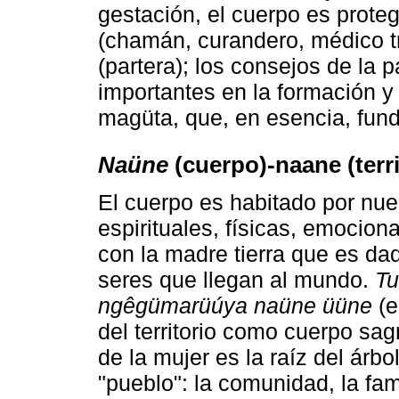
gestación, el cuerpo es prote
(chamán, curandero, médico tr
(partera); los consejos de la 
importantes en la formación y 
magüta, que, en esencia, fun
Naüne
(cuerpo)-naane (terri
El cuerpo es habitado por nue
espirituales, físicas, emocio
con la madre tierra que es da
seres que llegan al mundo.
Tu
ngêgümarüúya naüne üüne
(e
del territorio como cuerpo sag
de la mujer es la raíz del árb
"pueblo": la comunidad, la fami