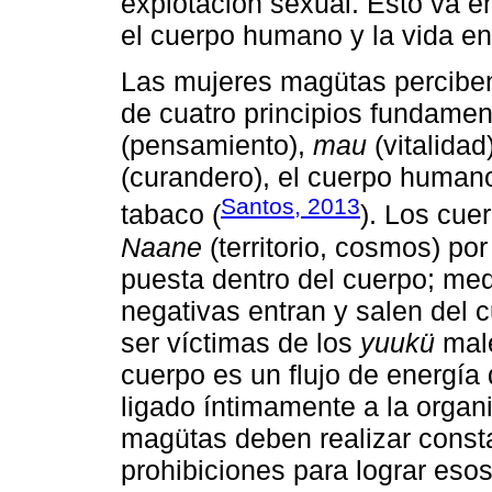
explotación sexual. Esto va e
el cuerpo humano y la vida en
Las mujeres magütas percibe
de cuatro principios fundamen
(pensamiento),
mau
(vitalidad
(curandero), el cuerpo human
Santos, 2013
tabaco (
). Los cue
Naane
(territorio, cosmos) po
puesta dentro del cuerpo; me
negativas entran y salen del 
ser víctimas de los
yuukü
malé
cuerpo es un flujo de energía 
ligado íntimamente a la organi
magütas deben realizar const
prohibiciones para lograr esos