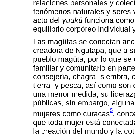
relaciones personales y colec
fenómenos naturales y seres vi
acto del
yuukü
funciona como 
equilibrio corpóreo individual y
Las magütas se conectan ance
creadora de Ngutapa, que a su
pueblo magüta, por lo que se d
familiar y comunitario en part
consejería, chagra -siembra, 
tierra- y pesca, así como son
una menor medida, su lideraz
públicas, sin embargo, algun
5
mujeres como curacas
, conc
que toda mujer está conectada 
la creación del mundo y la cot