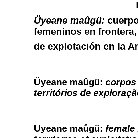
Üyeane maûgü:
cuerp
femeninos en frontera, 
de explotación en la 
Üyeane maûgü:
corpos 
territórios de explora
Üyeane maûgü:
female 