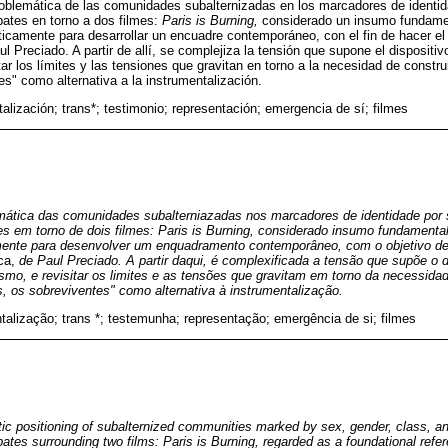
a problemática de las comunidades subalternizadas en los marcadores de identi
bates en torno a dos filmes:
Paris is Burning,
considerado un insumo fundamen
íticamente para desarrollar un encuadre contemporáneo, con el fin de hacer el 
l Preciado. A partir de allí, se complejiza la tensión que supone el dispositi
tar los límites y las tensiones que gravitan en torno a la necesidad de constr
es" como alternativa a la instrumentalización.
alización; trans*; testimonio; representación; emergencia de sí; filmes
lemática das comunidades subalterniazadas nos marcadores de identidade por 
es em torno de dois filmes: Paris is Burning, considerado insumo fundamenta
camente para desenvolver um enquadramento contemporâneo, com o objetivo de f
ica,
de Paul Preciado. A partir daqui, é complexificada a tensão que supõe o 
o, e revisitar os limites e as tensões que gravitam em torno da necessidad
, os sobreviventes" como alternativa à instrumentalização.
talização; trans *; testemunha; representação; emergência de si; filmes
ic positioning of subalternized communities marked by sex, gender, class, and
bates surrounding two films: Paris is Burning, regarded as a foundational refere