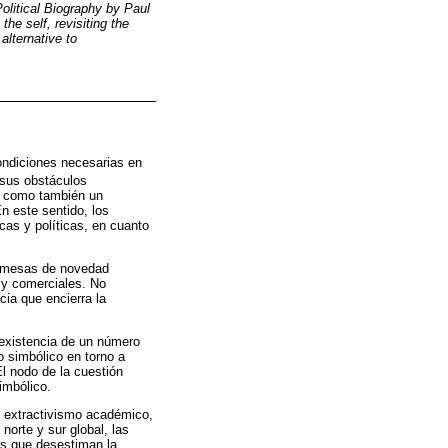
olitical Biography by Paul
the self, revisiting the
alternative to
ondiciones necesarias en
r sus obstáculos
as como también un
n este sentido, los
cas y políticas, en cuanto
promesas de novedad
s y comerciales. No
cia que encierra la
 existencia de un número
 simbólico en torno a
l nodo de la cuestión
imbólico.
l extractivismo académico,
norte y sur global, las
es que desestiman la