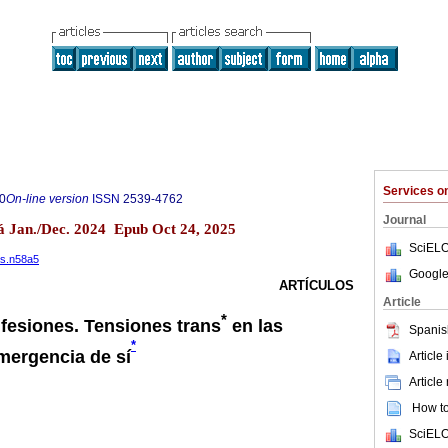
Services 
0
On-line version
ISSN
2539-4762
Journal
 Jan./Dec. 2024 Epub Oct 24, 2025
SciELO
as.n58a5
Google
ARTÍCULOS
Article
*
fesiones. Tensiones trans
en las
Spanis
*
mergencia de sí
Article
Article
How to 
SciELO