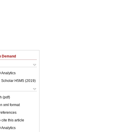
on Demand
 Analytics
 Scholar H5M5 (
2019
)
h (pdf)
 in xml format
 references
cite this article
 Analytics