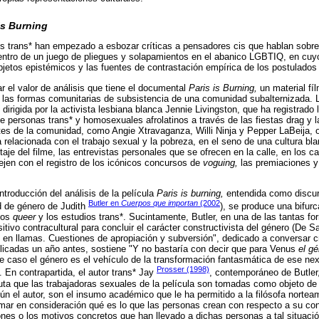
is Burning
os trans* han empezado a esbozar críticas a pensadores cis que hablan sobre
entro de un juego de pliegues y solapamientos en el abanico LGBTIQ, en cuy
bjetos epistémicos y las fuentes de contrastación empírica de los postulados
r el valor de análisis que tiene el documental
Paris is Burning,
un material fí
 las formas comunitarias de subsistencia de una comunidad subalternizada. 
dirigida por la activista lesbiana blanca Jennie Livingston, que ha registrado
e personas trans* y homosexuales afrolatinos a través de las fiestas drag y l
rentes de la comunidad, como Angie Xtravaganza, Willi Ninja y Pepper LaBeija, 
relacionada con el trabajo sexual y la pobreza, en el seno de una cultura bla
aje del filme, las entrevistas personales que se ofrecen en la calle, en los c
ejen con el registro de los icónicos concursos de
voguing,
las premiaciones y l
introducción del análisis de la película
Paris is burning,
entendida como discurs
Butler en
Cuerpos que importan
(2002
ad de género de Judith
), se produce una bifurc
ios
queer
y los estudios trans*. Sucintamente, Butler, en una de las tantas f
itivo contracultural para concluir el carácter constructivista del género (De S
ro en llamas. Cuestiones de apropiación y subversión", dedicado a conversar c
licadas un año antes, sostiene "Y no bastaría con decir que para Venus
el g
ste caso el género es el vehículo de la transformación fantasmática de ese nexo
Prosser (1998)
). En contrapartida, el autor trans* Jay
, contemporáneo de Butler
efuta que las trabajadoras sexuales de la película son tomadas como objeto de
gún el autor, son el insumo académico que le ha permitido a la filósofa nortea
omar en consideración qué es lo que las personas crean con respecto a su cons
ones o los motivos concretos que han llevado a dichas personas a tal situaci