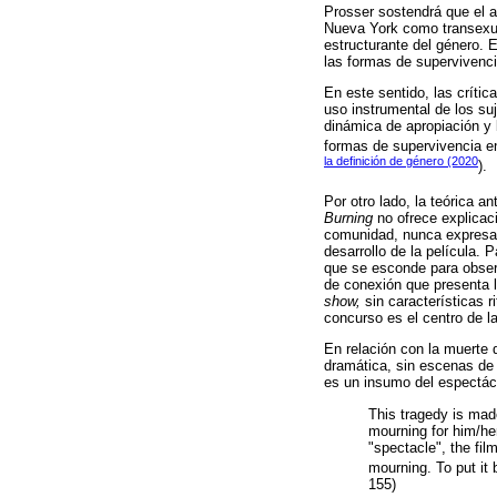
Prosser sostendrá que el
Nueva York como transexual
estructurante del género. 
las formas de supervivencia
En este sentido, las crític
uso instrumental de los suj
dinámica de apropiación y 
formas de supervivencia en
la definición de género (2020
).
Por otro lado, la teórica an
Burning
no ofrece explicaci
comunidad, nunca expresa s
desarrollo de la película. 
que se esconde para observ
de conexión que presenta la
show,
sin características r
concurso es el centro de la
En relación con la muerte 
dramática, sin escenas de d
es un insumo del espectác
This tragedy is made
mourning for him/her
"spectacle", the fi
mourning. To put it 
155)