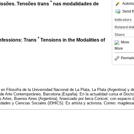
*
issões. Tensões trans
nas modalidades de
Automat
Send th
Indicators
Related lin
Share
*
nfessions: Trans
Tensions in the Modalities of
More
More
Permali
 en Filosofía de la Universidad Nacional de La Plata, La Plata (Argentina) y 
de Arte Contemporáneo, Barcelona (España). En la actualidad cursa el Doctor
 Artes, Buenos Aires (Argentina), financiado por beca Conicet, con espacio de
dades y Ciencias Sociales (IDHICS). Es artista y activista. Correo: magde