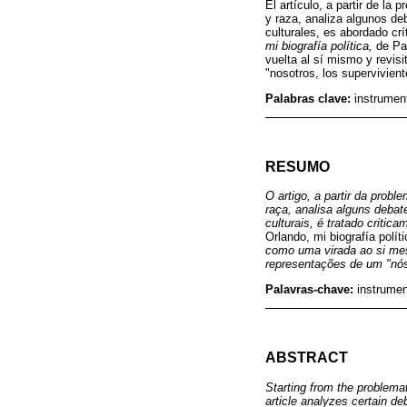
El artículo, a partir de l
y raza, analiza algunos de
culturales, es abordado cr
mi biografía política,
de Pau
vuelta al sí mismo y revisi
"nosotros, los supervivient
Palabras clave:
instrument
RESUMO
O artigo, a partir da prob
raça, analisa alguns debat
culturais, é tratado criti
Orlando, mi biografía polít
como uma virada ao si mesm
representações de um "nós
Palavras-chave:
instrumen
ABSTRACT
Starting from the problemat
article analyzes certain de