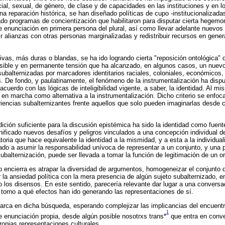
cial, sexual, de género, de clase y de capacidades en las instituciones y en 
na reparación histórica, se han diseñado políticas de cupo -institucionalizada
ado programas de concientización que habilitaron para disputar cierta hegem
 de enunciación en primera persona del plural, así como llevar adelante nuevos
uir alianzas con otras personas marginalizadas y redistribuir recursos en gener
vas, más duras o blandas, se ha ido logrando cierta "reposición ontológica" d
ersible y en permanente tensión que ha alcanzado, en algunos casos, un nuev
subalternizadas por marcadores identitarios raciales, coloniales, económicos,
. De fondo, y paulatinamente, el fenómeno de la instrumentalización ha dis
acuerdo con las lógicas de inteligibilidad vigente, a saber, la identidad. Al mi
 en marcha como alternativa a la instrumentalización. Dicho criterio se enfoca
iencias subalternizantes frente aquellos que solo pueden imaginarlas desde 
dición suficiente para la discusión epistémica ha sido la identidad como fuent
gnificado nuevos desafíos y peligros vinculados a una concepción individual d
oria que hace equivalente la identidad a la mismidad, y a esta a la individual
vado a asumir la responsabilidad unívoca de representar a un conjunto, y una p
ubalternización, puede ser llevada a tomar la función de legitimación de un 
lo encierra es atrapar la diversidad de argumentos, homogeneizar el conjunto
r la ansiedad política con la mera presencia de algún sujeto subalternizado, 
o los disensos. En este sentido, parecería relevante dar lugar a una conversa
torno a qué efectos han ido generando las representaciones de sí.
marca en dicha búsqueda, esperando complejizar las implicancias del encuent
1
 enunciación propia, desde algún posible nosotrxs trans*
que entra en conve
ropias representaciones culturales.