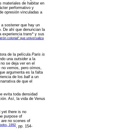
 materiales de habitar en
cter performativo y
 de opresión vinculadas a
an a sostener que hay un
ro. De ahí que denuncian la
a experiencia trans* y sus
rón colonial" que universaliza
tora de la película
Paris is
iendo una
outsider
a la
no se deja ver en el
que no vemos, pero oímos,
que argumenta es la falta
eriencia de los
ball
a un
 narrativa de que el
ue evita toda densidad
ción. Así, la vida de Venus
 yet there is no
he purpose of
e are no scenes of
hooks, 1992
, pp. 154-