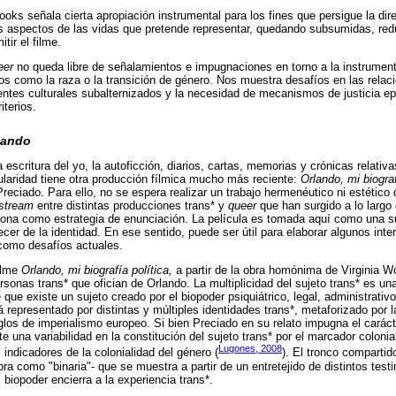
hooks señala cierta apropiación instrumental para los fines que persigue la dire
nos aspectos de las vidas que pretende representar, quedando subsumidas, re
ir el filme.
eer
no queda libre de señalamientos e impugnaciones en torno a la instrument
ios como la raza o la transición de género. Nos muestra desafíos en las rela
gentes culturales subalternizados y la necesidad de mecanismos de justicia e
terios.
lando
 escritura del yo, la autoficción, diarios, cartas, memorias y crónicas relativa
gularidad tiene otra producción fílmica mucho más reciente:
Orlando, mi biograf
Preciado. Para ello, no se espera realizar un trabajo hermenéutico ni estético d
stream
entre distintas producciones trans* y
queer
que han surgido a lo largo
rsona como estrategia de enunciación. La película es tomada aquí como una su
cer de la identidad. En ese sentido, puede ser útil para elaborar algunos int
 como desafíos actuales.
ilme
Orlando, mi biografía política,
a partir de la obra homónima de Virginia Woo
rsonas trans* que ofician de Orlando. La multiplicidad del sujeto trans* es un
 que existe un sujeto creado por el biopoder psiquiátrico, legal, administrativo:
á representado por distintas y múltiples identidades trans*, metaforizado por la
iglos de imperialismo europeo. Si bien Preciado en su relato impugna el caráct
ste una variabilidad en la constitución del sujeto trans* por el marcador colonia
Lugones, 2008
i indicadores de la colonialidad del género (
). El tronco compartid
ra como "binaria"- que se muestra a partir de un entretejido de distintos testi
biopoder encierra a la experiencia trans*.