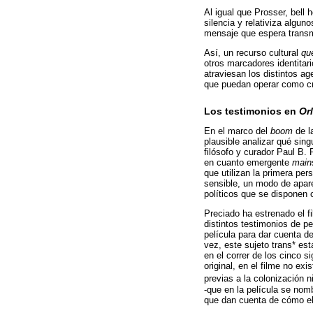
Al igual que Prosser, bell 
silencia y relativiza algu
mensaje que espera transmit
Así, un recurso cultural
qu
otros marcadores identitar
atraviesan los distintos a
que puedan operar como cri
Los testimonios en
Or
En el marco del
boom
de la
plausible analizar qué sin
filósofo y curador Paul B. 
en cuanto emergente
main
que utilizan la primera pe
sensible, un modo de apare
políticos que se disponen
Preciado ha estrenado el f
distintos testimonios de pe
película para dar cuenta de
vez, este sujeto trans* est
en el correr de los cinco s
original, en el filme no exi
previas a la colonización n
-que en la película se nomb
que dan cuenta de cómo el 