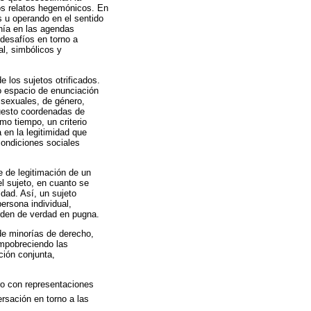
los relatos hegemónicos. En
s u operando en el sentido
onía en las agendas
 desafíos en torno a
al, simbólicos y
e los sujetos otrificados.
o espacio de enunciación
 sexuales, de género,
puesto coordenadas de
smo tiempo, un criterio
 en la legitimidad que
condiciones sociales
e de legitimación de un
el sujeto, en cuanto se
idad. Así, un sujeto
ersona individual,
orden de verdad en pugna.
 de minorías de derecho,
empobreciendo las
ción conjunta,
ro con representaciones
rsación en torno a las