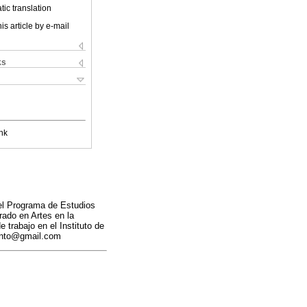
ic translation
is article by e-mail
ks
nk
del Programa de Estudios
ado en Artes en la
 trabajo en el Instituto de
santo@gmail.com