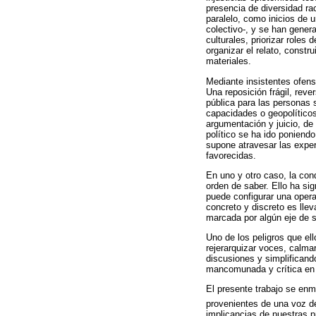
presencia de diversidad ra
paralelo, como inicios de u
colectivo-, y se han gener
culturales, priorizar roles
organizar el relato, constr
materiales.
Mediante insistentes ofensi
Una reposición frágil, rev
pública para las personas 
capacidades o geopolíticos
argumentación y juicio, de 
político se ha ido poniendo
supone atravesar las exper
favorecidas.
En uno y otro caso, la con
orden de saber. Ello ha si
puede configurar una operat
concreto y discreto es lle
marcada por algún eje de s
Uno de los peligros que el
rejerarquizar voces, calma
discusiones y simplificand
mancomunada y crítica en 
El presente trabajo se en
provenientes de una voz de
implicancias de nuestras p