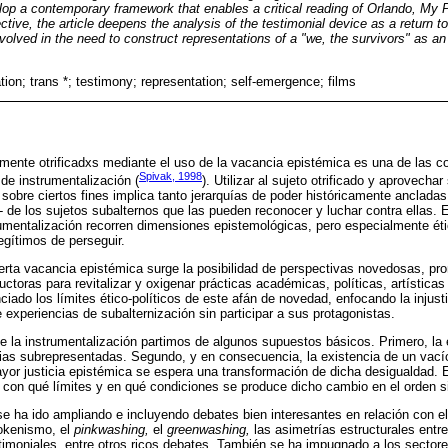
elop a contemporary framework that enables a critical reading of Orlando, My P
tive, the article deepens the analysis of the testimonial device as a return to 
olved in the need to construct representations of a "we, the survivors" as an 
tion; trans *; testimony; representation; self-emergence; films
amente otrificadxs mediante el uso de la vacancia epistémica es una de las c
Spivak, 1998
de instrumentalización (
). Utilizar al sujeto otrificado y aprovecha
 sobre ciertos fines implica tanto jerarquías de poder históricamente anclad
- de los sujetos subalternos que las pueden reconocer y luchar contra ellas. E
umentalización recorren dimensiones epistemológicas, pero especialmente éti
egítimos de perseguir.
ierta vacancia epistémica surge la posibilidad de perspectivas novedosas, 
ctoras para revitalizar y oxigenar prácticas académicas, políticas, artística
iado los límites ético-políticos de este afán de novedad, enfocando la injusti
 experiencias de subalternización sin participar a sus protagonistas.
e la instrumentalización partimos de algunos supuestos básicos. Primero, la
ias subrepresentadas. Segundo, y en consecuencia, la existencia de un vacío
ayor justicia epistémica se espera una transformación de dicha desigualdad. E
 con qué límites y en qué condiciones se produce dicho cambio en el orden s
e ha ido ampliando e incluyendo debates bien interesantes en relación con e
 tokenismo, el
pinkwashing,
el
greenwashing,
las asimetrías estructurales entre 
stimoniales, entre otros ricos debates. También se ha impugnado a los sector