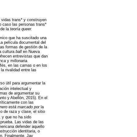
 vidas trans* y construyen
o caso las personas trans*
 de la
teoría queer.
lmico que ha suscitado una
La película documental del
 las formas de gestión de la
a cultura
ball
en Nueva
ofrecen entrevistas que dan
nca y millonaria
afés, en las camas o en los
a rivalidad entre las
o útil para argumentar la
ación intelectual y
ormas de argumentar su
anto y Abellón, 2015). En el
ríticamente con las
énero está marcado por
la
 de raza y clase, el sitio
, y que no ha sido
 prueba. Las vidas de las
mericana defender aquello
trucción identitaria, o
ón. Finalmente, Jay