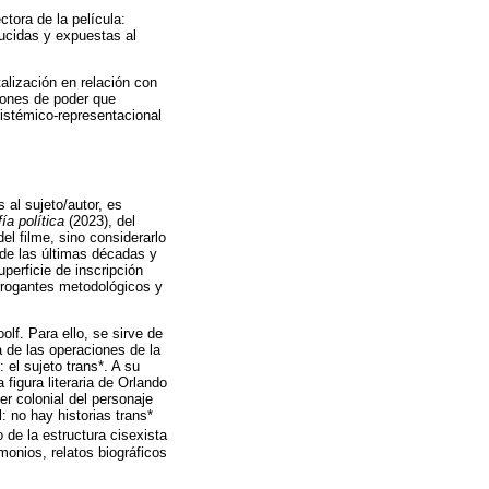
ctora de la película:
ducidas y expuestas al
alización en relación con
ciones de poder que
pistémico-representacional
s al sujeto/autor, es
ía política
(2023), del
el filme, sino considerarlo
 de las últimas décadas y
perficie de inscripción
errogantes metodológicos y
lf. Para ello, se sirve de
a de las operaciones de la
 el sujeto trans*. A su
 figura literaria de Orlando
er colonial del personaje
l: no hay historias trans*
o de la estructura cisexista
monios, relatos biográficos