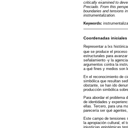
critically examined to dev
Preciado. From this perspec
boundaries and tensions inv
instrumentalization.
Keywords:
instrumentaliza
Coordenadas iniciales
Representar a lxs históric
que se produce el proceso 
estructurales para avanzar
señalamiento -y la agencia
argumentos contra la instr
a qué fines y medios son l
En el reconocimiento de c
simbólica que resultan sedu
obstante, se han ido denunc
producción simbólica sobre
Para abordar el problema d
de identidades y experienc
ellas. Tercero, para una m
parecería ser qué agentes,
Este campo de tensiones s
la apropiación cultural, el
injusticias epistémicas te