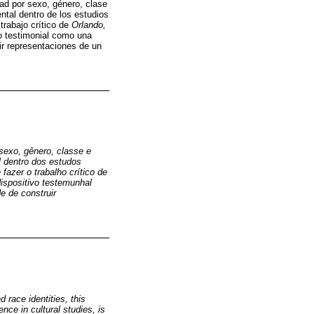
dad por sexo, género, clase
tal dentro de los estudios
trabajo crítico de
Orlando,
vo testimonial como una
uir representaciones de un
sexo, gênero, classe e
l dentro dos estudos
azer o trabalho crítico de
dispositivo testemunhal
e de construir
 race identities, this
nce in cultural studies, is