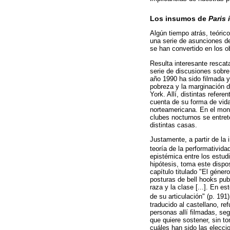
Los insumos de
Paris 
Algún tiempo atrás, teóric
una serie de asunciones d
se han convertido en los o
Resulta interesante rescata
serie de discusiones sobre
año 1990 ha sido filmada y 
pobreza y la marginación d
York. Allí, distintas refe
cuenta de su forma de vida 
norteamericana. En el mont
clubes nocturnos se entret
distintas casas.
Justamente, a partir de la 
teoría de la performativid
epistémica entre los estud
hipótesis, toma este dispos
capítulo titulado "El géne
posturas de bell hooks pub
raza y la clase [...]. En e
de su articulación" (p. 191
traducido al castellano, r
personas allí filmadas, se
que quiere sostener, sin t
cuáles han sido las elecci