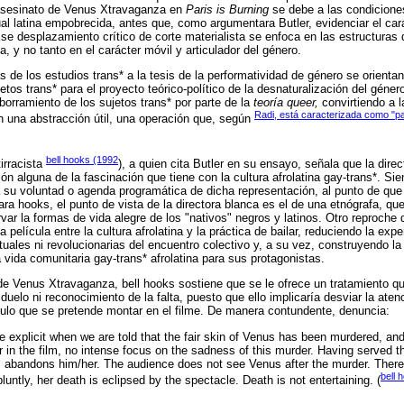
 asesinato de Venus Xtravaganza en
Paris is Burning
se debe a las condiciones
 latina empobrecida, antes que, como argumentara Butler, evidenciar el cará
Ese desplazamiento crítico de corte materialista se enfoca en las estructuras
, y no tanto en el carácter móvil y articulador del género.
as de los estudios trans* a la tesis de la performatividad de género se orient
etos trans* para el proyecto teórico-político de la desnaturalización del géne
borramiento de los sujetos trans* por parte de la
teoría queer,
convirtiendo a l
Radi, está caracterizada como "pat
 una abstracción útil, una operación que, según
bell hooks (1992
tirracista
), a quien cita Butler en su ensayo, señala que la direc
ón alguna de la fascinación que tiene con la cultura afrolatina gay-trans*. S
u voluntad o agenda programática de dicha representación, al punto de que 
Para hooks, el punto de vista de la directora blanca es el de una etnógrafa, 
ar la formas de vida alegre de los "nativos" negros y latinos. Otro reproche 
 película entre la cultura afrolatina y la práctica de bailar, reduciendo la exp
ituales ni revolucionarias del encuentro colectivo y, a su vez, construyendo la
 vida comunitaria gay-trans* afrolatina para sus protagonistas.
de Venus Xtravaganza, bell hooks sostiene que se le ofrece un tratamiento q
uelo ni reconocimiento de la falta, puesto que ello implicaría desviar la aten
ulo que se pretende montar en el filme. De manera contundente, denuncia:
 explicit when we are told that the fair skin of Venus has been murdered, and
 in the film, no intense focus on the sadness of this murder. Having served t
lm abandons him/her. The audience does not see Venus after the murder. Ther
bell 
bluntly, her death is eclipsed by the spectacle. Death is not entertaining. (