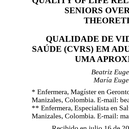
QUALITY OF LIFE REL
SENIORS OVER 
THEORET
QUALIDADE DE VI
SAÚDE (CVRS) EM ADU
UMA APROX
Beatriz Euge
María Euge
*
Enfermera, Magíster en Geronto
Manizales, Colombia. E-mail: be
**
Enfermera, Especialista en Sa
Manizales, Colombia. E-mail: ma
Recibido en julio 16 de 2