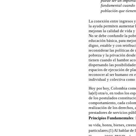
puede ser un importan
fundamental cuando s
población que tienen 
La conexión entre ingresos y
la ayuda permiten aumentar la
mejoran la calidad de vida y
No se debe confundir la pob
educación básica, para mejor
digno, estable y con retribuc
reconsiderar las políticas d
pobreza y la privación desde
tienen cuando el hambre acos
dispersando las posibilidade
espacios de ejecución de pla
reconocer al ser humano en e
individual y colectiva como
Hoy por hoy, Colombia como 
la(el) otra/o, en todos los es
de los postulados constituci
comportamiento, cada colomb
realización de los derechos,
prestadores de servicios púb
Principios Fundamentales
:
su vida, honra, bienes, cree
particulares.(1) Al hablar d