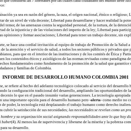
que considera las 7 libertades por las cuales cada ciudadano del mundo debe luch
ece:
minación ya sea en razón del género, la raza, el origen nacional, étnico o religioso; 
utar de un nivel de vida decente; Libertad para desarrollarse y hacer realidad la po
el temor, de las amenazas contra la seguridad personal, de la tortura, de la detenció
tad de la injusticia y de las violaciones del imperio de la ley; Libertad para partic
las opiniones y formar asociaciones; Libertad para tener un trabajo decente, sin expl
te, se hace una cordial invitación al equipo de trabajo de Promoción de la Salud a 
 de la atención y el servicio de salud, a todos los sectores públicos y privados que 
ianos, para que en el interior de las instituciones y de los comités de Ética y Par
onen los contenidos éticos y axiológicos de las normas revisadas como paradigma d
rechos fundamentales como fundamento de la promoción de la salud que garantice u
udadanos y familias de Colombia.
INFORME DE DESARROLLO HUMANO COLOMBIA 2001
me, se refiere al hecho del adelanto tecnológico colocado al servicio del desarrollo
ando la configuración tradicional del desarrollo, ampliando las oportunidades de la
 decenio lo que en el pasado insumío varias generaciones. La tecnología apropiad
 en una importante opción para el desarrollo humano pero
-alerta-
como medio no com
 de poder, la tecnología está desplazando el trabajo humano como derecho inaliena
a cubrir la satisfacción de sus necesidades; 
las necesidades se revelan como un pr
al hombre y su organización social asignando responsabilidades ante lo que hoy dí
i haber
(4). Al menos las de supervivencia y liberarse de la miseria y la pobreza com
para su desarrollo.