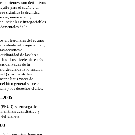
s nutrientes, son definitivos
nquilo para el sueño y el
que significa la dignidad
precio, miramiento y
renunciables e innegociables
damentales de la
os profesionales del equipo
ndividualidad, singularidad,
las acciones e
otidianidad de las ínter–
los altos niveles de estrés
zas derivadas de la
a urgencia de la formación
s (1) y mediante los
cer oír sus voces de
 el bien general sobre el
mana y los derechos civiles.
–2005
 (PNUD), se encarga de
 análisis cuantitativo y
 del planeta.
00
ma de los derechos humanos