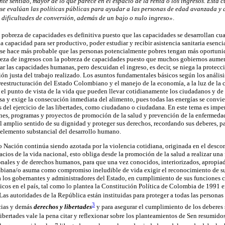
te sentido, mayor de lo que parece en el espacio de la renta o los ingresos. Esta c
e evalúan las políticas públicas para ayudar a las personas de edad avanzada y 
dificultades de conversión, además de un bajo o nulo ingreso»
.
 pobreza de capacidades es definitiva puesto que las capacidades se desarrollan cua
 capacidad para ser productivo, poder estudiar y recibir asistencia sanitaria esenci
 se hace más probable que las personas potencialmente pobres tengan más oportunid
reza de ingresos con la pobreza de capacidades puesto que muchos gobiernos aumen
ar las capacidades humanas, pero descuidan el ingreso, es decir, se niega la protecc
ión justa del trabajo realizado. Los asuntos fundamentales básicos según los análisi
e reestructuración del Estado Colombiano y el manejo de la economía, a la luz de la
 el punto de vista de la vida que pueden llevar cotidianamente los ciudadanos y de 
a y exige la consecución inmediata del alimento, pues todas las energías se convier
s del ejercicio de las libertades, como ciudadano o ciudadana. En este tema es impe
nes, programas y proyectos de promoción de la salud y prevención de la enfermedad
l amplio sentido de su dignidad y proteger sus derechos, recordando sus deberes, p
 elemento substancial del desarrollo humano.
Nación continúa siendo azotada por la violencia cotidiana, originada en el desc
pacios de la vida nacional, esto obliga desde la promoción de la salud a realizar una 
onales y de derechos humanos, para que una vez conocidos, interiorizados, apropiad
iana/o asuma como compromiso ineludible de vida exigir el reconocimiento de su 
 a los gobernantes y administradores del Estado, en cumplimiento de sus funcione
licos en el país, tal como lo plantea la Constitución Política de Colombia de 1991 e
 Las autoridades de la República están instituidas para proteger a todas las persona
3
ncias y demás
derechos y libertades
y para asegurar el cumplimiento de los deberes 
e libertades vale la pena citar y reflexionar sobre los planteamientos de Sen resumido