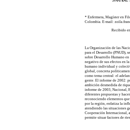
*
Enfermera, Magíster en Filo
Colombia. E-mail: zoila.fra
Recibido en
La Organización de las Naci
para el Desarrollo (PNUD), s
sobre Desarrollo Humano en 
negativo de sus efectos en l
humano individual y colectiv
global, concreta políticame
como tema central: el adelan
gente. El informe de 2002: p
ambición desmedida de riquez
informe de 2003, Nacional, El
diferentes propuestas y hace
reconociendo elementos que 
por la región, enfatiza la in
atendiendo las situaciones ge
Cooperación Internacional, 
permite situar factores de ri