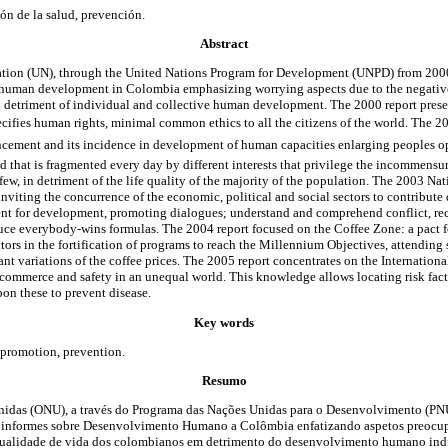
n de la salud, prevención.
Abstract
tion (UN), through the United Nations Program for Development (UNPD) from 2000
 human development in Colombia emphasizing worrying aspects due to the negative 
n detriment of individual and collective human development. The 2000 report prese
ecifies human rights, minimal common ethics to all the citizens of the world. The 20
cement and its incidence in development of human capacities enlarging peoples o
 that is fragmented every day by different interests that privilege the incommensu
ew, in detriment of the life quality of the majority of the population. The 2003 Nat
 inviting the concurrence of the economic, political and social sectors to contribut
ent for development, promoting dialogues; understand and comprehend conflict, re
duce everybody-wins formulas. The 2004 report focused on the Coffee Zone: a pact f
ectors in the fortification of programs to reach the Millennium Objectives, attending
cant variations of the coffee prices. The 2005 report concentrates on the Internationa
ommerce and safety in an unequal world. This knowledge allows locating risk facto
on these to prevent disease.
Key words
promotion, prevention.
Resumo
nidas (ONU), a través do Programa das Nações Unidas para o Desenvolvimento (PN
s informes sobre Desenvolvimento Humano a Colômbia enfatizando aspetos preocup
 qualidade de vida dos colombianos em detrimento do desenvolvimento humano indi