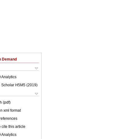
on Demand
 Analytics
 Scholar H5M5 (
2019
)
h (pdf)
 in xml format
 references
cite this article
 Analytics