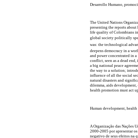
Desarrollo Humano, promoció
The United Nations Organiza
presenting the reports about
life quality of Colombians i
global society politically sp
was: the technological advan
deepens democracy in a world
and power concentrated in a f
conflict, seen as a dead end,
a big national peace agreem
the way to a solution; intro
influence of all the social s
natural disasters and signifi
dilemma, aids development, c
health promotion must act up
Human development, health 
A Organização das Naçôes U
2000-2005 por apresentar o
negativo de seus efeitos na