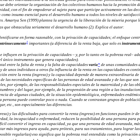
ue debe orientar la organización de los colectivos humanos hacia la promoción de 
idad, con el fin de empoderar al sujeto para que participe activamente en las de
a como insumo esencial para el desarrollo humano a todos los niveles de satisfacc
s. Amartya Sen (1999) plantea la urgencia de la liberación de la miseria porque l
 que obstaculiza seriamente el desarrollo humano (2). Explica el autor:
entificarse en forma razonable, con la privación de capacidades; el enfoque centr
1
intrínsecamente
importantes (a diferencia de la renta baja, que solo es
instrumen
e influyen en la privación de capacidades – y, por lo tanto en la pobreza real– ad
 el único instrumento que genera capacidades).
tal entre la falta de renta y la falta de capacidades
varía
*
de unas comunidades a 
 y de unos individuos a otros (la influencia de la renta en las capacidades es cont
ción entre la renta (ingreso) y la capacidad depende de manera extraordinaria de 
 de las necesidades específicas de las personas de edad avanzada y de las que son 
ales, por ejemplo, de las responsabilidades especiales de la maternidad y de las ob
umbres y del lugar, por ejemplo, de la propensión de una región a las inundacione
lencia de algunas ciudades, de la situación epidemiológica, enfermedades endémica
na persona puede controlar poco o nada. Cuando se contrastan grupos de població
ugar, etc., son especialmente las diferencias.
greso) y las dificultades para convertir la renta (ingreso) en funciones pueden ir de
edad, la incapacidad o enfermedad, reducen la posibilidad de una persona para pe
fícil convertir el ingreso en capacidad, ya que una persona de edad avanzada, má
tar más ingresos para ayuda, para prótesis, para sus tratamientos, para lograr la
osible regularlas) eso significa que la pobreza real entendida como la privación