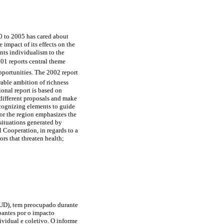
 to 2005 has cared about
impact of its effects on the
nts individualism to the
01 reports central theme
pportunities. The 2002 report
rable ambition of richness
ional report is based on
e different proposals and make
cognizing elements to guide
or the region emphasizes the
 situations generated by
l Cooperation, in regards to a
rs that threaten health;
UD), tem preocupado durante
antes por o impacto
vidual e coletivo. O informe