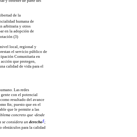
ar y obtener de parte del
Libertad de la
tencialidad humana de
n arbitraria y otros
ipar en la adopción de
otación (3)
nivel local, regional y
prestan el servicio público de
ticipación Comunitaria en
e acción que protegen,
na calidad de vida para el
 humano. Las redes
 gente con el potencial
a como resultado del avance
o fin; puesto que en el
ble que le permite a las
oblema concreto que -desde
4
a se considera un
derecho
;
o obstáculos para la calidad