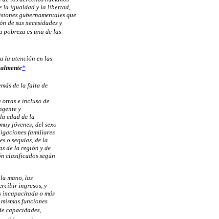
la igualdad y la libertad,
cisiones gubernamentales que
ión de sus necesidades y
a pobreza es una de las
a la atención en las
talmente
*
emás de la falta de
otras e incluso de
ingente y
la edad de la
muy jóvenes; del sexo
ligaciones familiares
s o sequías, de la
s de la región y de
n clasificados según
 la mano, las
rcibir ingresos, y
s incapacitada o más
s mismas funciones
 de capacidades,