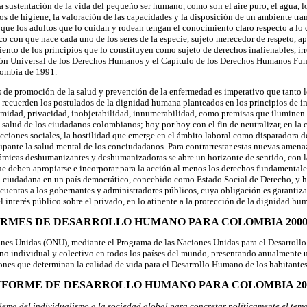
la sustentación de la vida del pequeño ser humano, como son el aire puro, el agua, lo
dos de higiene, la valoración de las capacidades y la disposición de un ambiente tra
 que los adultos que lo cuidan y rodean tengan el conocimiento claro respecto a lo 
o con que nace cada uno de los seres de la especie, sujeto merecedor de respeto, a
ento de los principios que lo constituyen como sujeto de derechos inalienables, ir
ión Universal de los Derechos Humanos y el Capítulo de los Derechos Humanos Fun
lombia de 1991.
 de promoción de la salud y prevención de la enfermedad es imperativo que tanto l
ud recuerden los postulados de la dignidad humana planteados en los principios de i
imidad, privacidad, inobjetabilidad, innumerabilidad, como premisas que iluminen 
 salud de los ciudadanos colombianos; hoy por hoy con el fin de neutralizar, en la c
ciones sociales, la hostilidad que emerge en el ámbito laboral como disparadora de 
pante la salud mental de los conciudadanos. Para contrarrestar estas nuevas amena
ómicas deshumanizantes y deshumanizadoras se abre un horizonte de sentido, con l
ue deben apropiarse e incorporar para la acción al menos los derechos fundamentale
 ciudadana en un país democrático, concebido como Estado Social de Derecho, y ha
cuentas a los gobernantes y administradores públicos, cuya obligación es garantizar
el interés público sobre el privado, en lo atinente a la protección de la dignidad hu
RMES DE DESARROLLO HUMANO PARA COLOMBIA 2000
ones Unidas (ONU), mediante el Programa de las Naciones Unidas para el Desarrollo
o individual y colectivo en todos los países del mundo, presentando anualmente un
iones que determinan la calidad de vida para el Desarrollo Humano de los habitantes
NFORME DE DESARROLLO HUMANO PARA COLOMBIA 20
blema del individualismo a la sociedad global para concretar políticamente el te