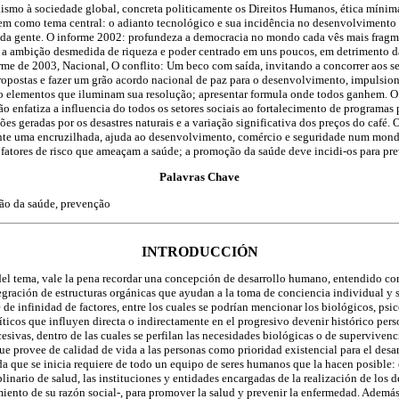
lismo à sociedade global, concreta politicamente os Direitos Humanos, ética míni
m como tema central: o adianto tecnológico e sua incidência no desenvolvimento
da gente. O informe 2002: profundeza a democracia no mondo cada vês mais fragme
 a ambição desmedida de riqueza e poder centrado em uns poucos, em detrimento d
me de 2003, Nacional, O conflito: Um beco com saída, invitando a concorrer aos se
 propostas e fazer um grão acordo nacional de paz para o desenvolvimento, impulsio
elementos que iluminam sua resolução; apresentar formula onde todos ganhem. O
ão enfatiza a influencia do todos os setores sociais ao fortalecimento de programas
es geradas por os desastres naturais e a variação significativa dos preços do café.
nte uma encruzilhada, ajuda ao desenvolvimento, comércio e seguridade num mond
fatores de risco que ameaçam a saúde; a promoção da saúde deve incidi-os para pre
Palavras Chave
o da saúde, prevenção
INTRODUCCIÓN
 del tema, vale la pena recordar una concepción de desarrollo humano, entendido 
egración de estructuras orgánicas que ayudan a la toma de conciencia individual y 
 infinidad de factores, entre los cuales se podrían mencionar los biológicos, psic
íticos que influyen directa o indirectamente en el progresivo devenir histórico per
cesivas, dentro de las cuales se perfilan las necesidades biológicas o de supervivenc
e provee de calidad de vida a las personas como prioridad existencial para el desa
a que se inicia requiere de todo un equipo de seres humanos que la hacen posible: e
plinario de salud, las instituciones y entidades encargadas de la realización de los
iento de su razón social-, para promover la salud y prevenir la enfermedad. Ademá