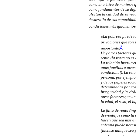
como una ética de mínimos q
como fundamentos de su dign
afectan la calidad de su vid
desarrollo de sus capacidade
condiciones más ignominiosas
«La pobreza puede id
privaciones que son
2
importante)
.
Hay otros factores qu
renta (la renta no es
La relación instrumen
unas familias a otras
condicional). La rela
persona, por ejemplo
y de los papeles soci
determinadas por cost
inseguridad y la vio
otros factores que u
la edad, el sexo, el l
La falta de renta (in
desventajas como la 
hacen que sea más di
enferma puede necesi
(incluso aunque sea p