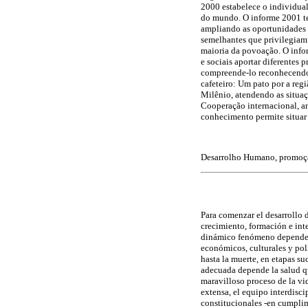
2000 estabelece o individua
do mundo. O informe 2001 te
ampliando as oportunidades 
semelhantes que privilegiam
maioria da povoação. O infor
e sociais aportar diferentes
compreende-lo reconhecendo 
cafeteiro: Um pato por a regi
Milênio, atendendo as situaçõ
Cooperação internacional, a
conhecimento permite situar 
Desarrolho Humano, promoçã
Para comenzar el desarrollo
crecimiento, formación e int
dinámico fenómeno depende de
económicos, culturales y pol
hasta la muerte, en etapas su
adecuada depende la salud qu
maravilloso proceso de la vid
extensa, el equipo interdisci
constitucionales -en cumplim