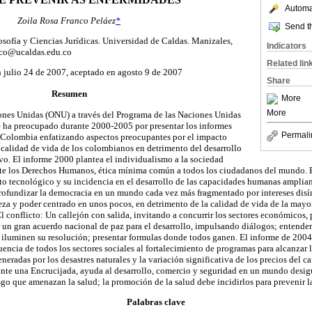
Automat
Zoila Rosa Franco Peláez
*
Send th
sofía y Ciencias Jurídicas. Universidad de Caldas. Manizales,
Indicators
nco@ucaldas.edu.co
Related lin
 julio 24 de 2007, aceptado en agosto 9 de 2007
Share
Resumen
More
More
ones Unidas (ONU) a través del Programa de las Naciones Unidas
e ha preocupado durante 2000-2005 por presentar los informes
Permali
Colombia enfatizando aspectos preocupantes por el impacto
a calidad de vida de los colombianos en detrimento del desarrollo
o. El informe 2000 plantea el individualismo a la sociedad
nte los Derechos Humanos, ética mínima común a todos los ciudadanos del mundo. 
to tecnológico y su incidencia en el desarrollo de las capacidades humanas amplia
rofundizar la democracia en un mundo cada vez más fragmentado por intereses disím
a y poder centrado en unos pocos, en detrimento de la calidad de vida de la mayor
 conflicto: Un callejón con salida, invitando a concurrir los sectores económicos, p
r un gran acuerdo nacional de paz para el desarrollo, impulsando diálogos; entend
iluminen su resolución; presentar formulas donde todos ganen. El informe de 2004,
fluencia de todos los sectores sociales al fortalecimiento de programas para alcanzar
neradas por los desastres naturales y la variación significativa de los precios del c
ante una Encrucijada, ayuda al desarrollo, comercio y seguridad en un mundo desig
esgo que amenazan la salud; la promoción de la salud debe incidirlos para prevenir 
Palabras clave