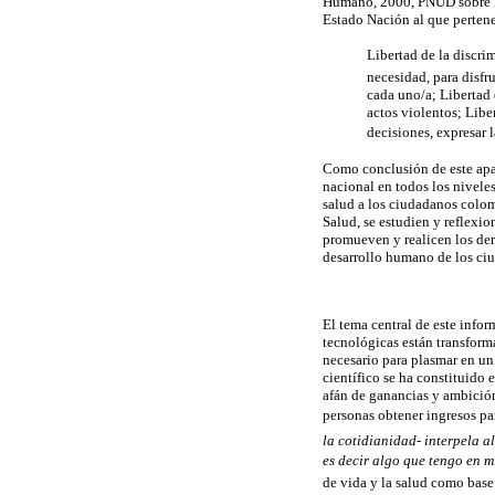
Humano, 2000, PNUD sobre lo 
Estado Nación al que perten
Libertad de la discri
necesidad, para disfr
cada uno/a; Libertad d
actos violentos; Liber
decisiones, expresar 
Como conclusión de este apar
nacional en todos los niveles
salud a los ciudadanos colomb
Salud, se estudien y reflexi
promueven y realicen los de
desarrollo humano de los ci
El tema central de este infor
tecnológicas están transform
necesario para plasmar en un
científico se ha constituido
afán de ganancias y ambición
personas obtener ingresos par
la cotidianidad- interpela 
es decir algo que tengo en m
de vida y la salud como base 