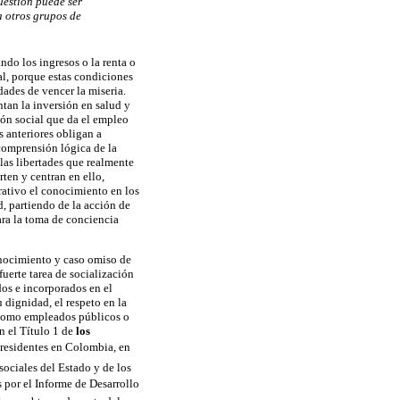
uestión puede ser
a otros grupos de
ndo los ingresos o la renta o
al, porque estas condiciones
ades de vencer la miseria.
tan la inversión en salud y
ión social que da el empleo
s anteriores obligan a
 comprensión lógica de la
las libertades que realmente
ten y centran en ello,
rativo el conocimiento en los
, partiendo de la acción de
ara la toma de conciencia
onocimiento y caso omiso de
fuerte tarea de socialización
os e incorporados en el
dignidad, el respeto en la
s como empleados públicos o
n el Título 1 de
los
s residentes en Colombia, en
sociales del Estado y de los
s por el Informe de Desarrollo