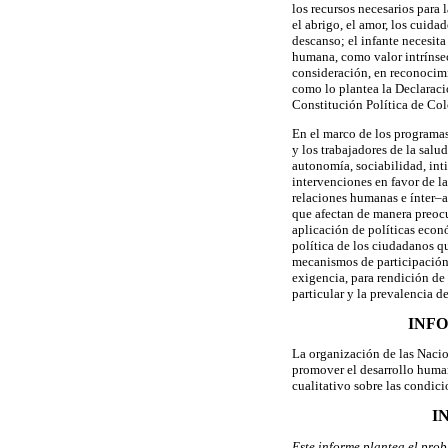
los recursos necesarios para 
el abrigo, el amor, los cuida
descanso; el infante necesita
humana, como valor intrínsec
consideración, en reconocimi
como lo plantea la Declarac
Constitución Política de Co
En el marco de los programas
y los trabajadores de la sal
autonomía, sociabilidad, int
intervenciones en favor de la
relaciones humanas e ínter–ac
que afectan de manera preocu
aplicación de políticas econ
política de los ciudadanos q
mecanismos de participación
exigencia, para rendición de 
particular y la prevalencia d
INFO
La organización de las Naci
promover el desarrollo human
cualitativo sobre las condic
I
Este informe plantea el pro