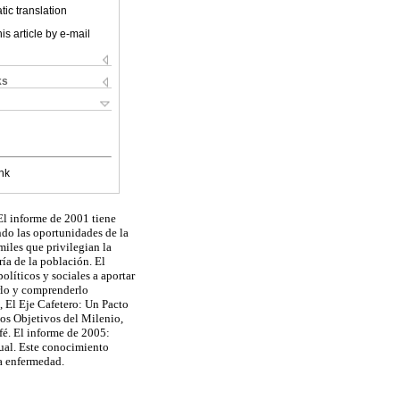
ic translation
is article by e-mail
ks
nk
El informe de 2001 tiene
ndo las oportunidades de la
iles que privilegian la
ía de la población. El
olíticos y sociales a aportar
erlo y comprenderlo
 El Eje Cafetero: Un Pacto
 los Objetivos del Milenio,
afé. El informe de 2005:
ual. Este conocimiento
la enfermedad.