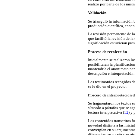
realizó por parte de los mis
Validación
Se trianguló la información 
producción científica, encon
La revisión permanente de la
que facilitó la revisión de l
significación estuvieran pres
Proceso de recolección
Inicialmente se realizaron lo
posibilitaran la planificació
mantendría el anonimato para
descripción e interpretación.
Los testimonios recogidos de
se le dio en el proyecto.
Proceso de interpretación d
Se fragmentaron los textos en
símbolo a párrafos que se ag
lectura interpretativa (
12
) y 
Los contenidos transcritos f
novedad distinta a las inicia
convergían en su argumentaci
diferencias, se cotejó con o