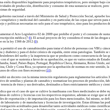
a estén disponibles legalmente para propósitos terapéuticos, pero siempre bajo cont
ctividades de producción, distribución y consumo de esta sustancia se realicen, pero
nimas de seguridad.
 gobierno nacional a través del Ministerio de Salud y Protección Social, apruebe lo
o terapéutico y medicinal del cannabis y en particular, de las cepas que sirven para 
jo y políticas necesarias no solo para el uso terapéutico, sino para los productos 
lamentar el Acto Legislativo 02 de 2009 que prohíbe el porte y el consumo de susta
rescripción médica (7-
8
). El actual proyecto de ley considera el tema de las drogas
be en la ley 1566 de 2012 (
9
).
a permitir el uso de cannabinoides para tratar el dolor de personas con VIH y cáncer
a y diabetes y para el dolor crónico de espalda, entre otras patologías. También se 
desórdenes del sueño y la inapetencia que se producen como consecuencia de las q
 con el que se sustenta a favor de su aprobación, es que en varios estados de Esta
nlandia, Israel, Países Bajos, Portugal, República Checa, Alemania, Reino Unido, a
na, Chile y Costa Rica, ya optaron por la aprobación de normas en este sentido, la 
unos de ellos con fines recreativos (
10
).
dió un decreto con la misma intención regulatoria para reglamentar los artículos 3,
ltivo de semillas y plantas de cannabis y normatizar los procesos de producción, fab
 tenencia de éstos y sus derivados, destinados a fines estrictamente médicos y cientí
dica que en el caso de que se cultive la marihuana con fines medicinales se debe reg
 áreas de cultivo y licencias con los respectivos requisitos; además se exige que se 
ades de exportación y de importación para los fines mencionados. Así mismo, se defi
 de laboratorio y de manufactura y licencias de investigación. Estas últimas las podr
nvestigación acreditados para desarrollar tanto actividades médicas como científica
idad para áreas de cultivo y de fabricación, control de acceso y salida, empresa de v