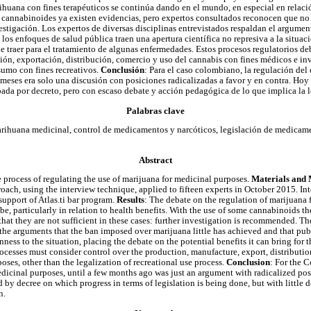
ihuana con fines terapéuticos se continúa dando en el mundo, en especial en relació
 cannabinoides ya existen evidencias, pero expertos consultados reconocen que no s
stigación. Los expertos de diversas disciplinas entrevistados respaldan el argumen
os enfoques de salud pública traen una apertura científica no represiva a la situaci
e traer para el tratamiento de algunas enfermedades. Estos procesos regulatorios de
ción, exportación, distribución, comercio y uso del cannabis con fines médicos e inv
sumo con fines recreativos.
Conclusión
: Para el caso colombiano, la regulación del
meses era solo una discusión con posiciones radicalizadas a favor y en contra. Hoy
bada por decreto, pero con escaso debate y acción pedagógica de lo que implica la 
Palabras clave
rihuana medicinal, control de medicamentos y narcóticos, legislación de medicame
Abstract
e process of regulating the use of marijuana for medicinal purposes.
Materials and
oach, using the interview technique, applied to fifteen experts in October 2015. In
support of Atlas.ti bar program.
Results
: The debate on the regulation of marijuana 
e, particularly in relation to health benefits. With the use of some cannabinoids th
hat they are not sufficient in these cases: further investigation is recommended. T
t the arguments that the ban imposed over marijuana little has achieved and that pub
nness to the situation, placing the debate on the potential benefits it can bring for 
ocesses must consider control over the production, manufacture, export, distributio
oses, other than the legalization of recreational use process.
Conclusion
: For the 
edicinal purposes, until a few months ago was just an argument with radicalized pos
ed by decree on which progress in terms of legislation is being done, but with little 
n.