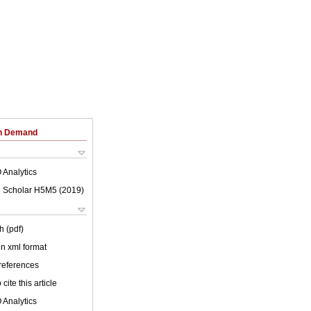
on Demand
 Analytics
 Scholar H5M5 (
2019
)
h (pdf)
 in xml format
 references
cite this article
 Analytics