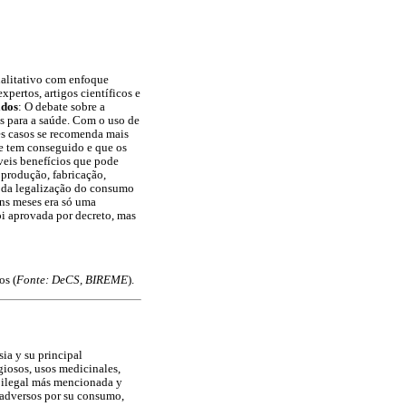
ualitativo com enfoque
xpertos, artigos científicos e
ados
: O debate sobre a
s para a saúde. Com o uso de
es casos se recomenda mais
se tem conseguido e que os
íveis benefícios que pode
 produção, fabricação,
o da legalização do consumo
uns meses era só uma
oi aprovada por decreto, mas
os (
Fonte: DeCS, BIREME
).
ia y su principal
giosos, usos medicinales,
va ilegal más mencionada y
 adversos por su consumo,