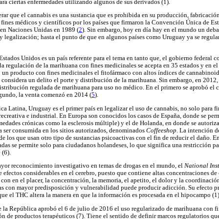
ara ciertas enfermedades utilizando algunos de sus derivados (1).
erar que el cannabis es una sustancia que es prohibida en su producción, fabricación
a fines médicos y científicos por los países que firmaron la Convención Única de Es
n en Naciones Unidas en 1989 (
2
). Sin embargo, hoy en día hay en el mundo un deba
y legalización; hasta el punto de que en algunos países como Uruguay ya se regula
stados Unidos es un país referente para el tema en tanto que, el gobierno federal c
 la regulación de la marihuana con fines medicinales se acepta en 35 estados y en el
 un producto con fines medicinales el fitofármaco con altos índices de cannabinoid
e considera un delito el porte y distribución de la marihuana. Sin embargo, en 2012
istribución regulada de marihuana para uso no médico. En el primero se aprobó el cu
egundo, la venta comenzó en 2014 (
5
).
a Latina, Uruguay es el primer país en legalizar el uso de cannabis, no solo para f
 recreativa e industrial. En Europa son conocidos los casos de España, donde se pe
edades crónicas como la esclerosis múltiple) y el de Holanda, en donde se autoriz
a ser consumida en los sitios autorizados, denominados
Coffeeshop
. La intención de
los que usan otro tipo de sustancias psicoactivas con el fin de reducir el daño. En
das se permite solo para ciudadanos holandeses, lo que significa una restricción pa
 (6).
yor reconocimiento investigativo en temas de drogas en el mundo, el
National Ins
e efectos considerables en el cerebro, puesto que contiene altas concentraciones 
 con en el placer, la concentración, la memoria, el apetito, el dolor y la coordinació
s con mayor predisposición y vulnerabilidad puede producir adicción. Su efecto pri
que el THC altera la manera en que la información es procesada en el hipocampo (1)
la República aprobó el 6 de julio de 2016 el uso regularizado de marihuana con fi
ión de productos terapéuticos (7). Tiene el sentido de definir marcos regulatorios q