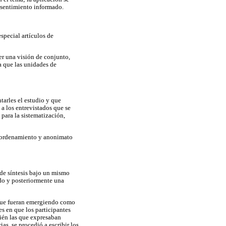
nsentimiento informado.
special artículos de
er una visión de conjunto,
ra que las unidades de
tarles el estudio y que
 a los entrevistados que se
para la sistematización,
r ordenamiento y anonimato
 de síntesis bajo un mismo
ado y posteriormente una
 que fueran emergiendo como
es en que los participantes
ién las que expresaban
s, se procedió a escribir los