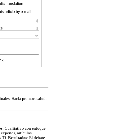
ic translation
is article by e-mail
ks
nk
nales. Hacia promoc. salud.
os
: Cualitativo con enfoque
 expertos, artículos
. Ti.
Resultados
: El debate