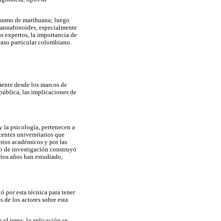
onsumo de marihuana; luego
 cannabinoides, especialmente
os expertos, la importancia de
caso particular colombiano.
mente desde los marcos de
pública, las implicaciones de
y la psicología, pertenecen a
centes universitarios que
entos académicos y por las
po de investigación construyó
rios años han estudiado,
ó por esta técnica para tener
 de los actores sobre esta
 el tema; la aplicación se