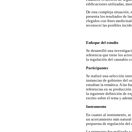
edificaciones utilizadas, mon
De esta compleja situación, 
presenta los resultados de l
elegidos con fines medicinale
reconocer las posibles incid
Enfoque del estudio
Se desarrolló una investigac
referencia que tiene los act
la regulación del cannabis co
Participantes
Se realizó una selección inte
instancias de gobierno del o
estudian la temática. A las f
referencias en su producción
la siguiente definición de e
escrito sobre el tema y adem
Instrumento
En cuanto al instrumento, se 
un acercamiento más natural 
propuesta de regulación del 
La entrevista fue realizada a