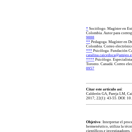
*
Sociólogo. Magíster en Est
Colombia. Autor para corre
9888
**
Pedagoga. Magíster en Dr
Colombia. Correo electróni
***
Psicóloga. Fundación Car
catalina.caicedoca@amigo.e
****
Psicólogo. Especialista
Toronto. Canadá. Correo ele
0957
Citar este artículo así
:
Calderón GA, Pareja LM, Cai
2017; 22(1): 43-55. DOI: 10
Objetivo
: Interpretar el pr
hermenéutico, utiliza la técn
científicos e investigadores.