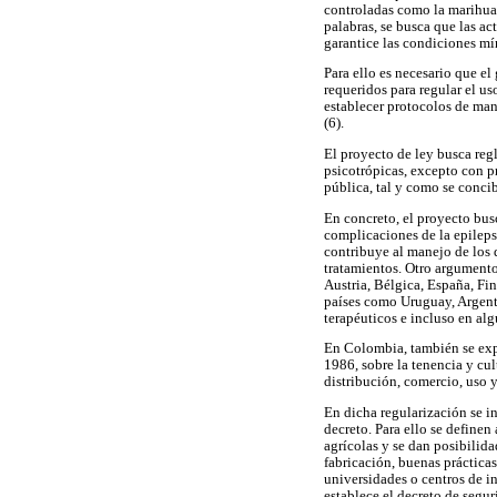
controladas como la marihuan
palabras, se busca que las a
garantice las condiciones mí
Para ello es necesario que el
requeridos para regular el us
establecer protocolos de mane
(6).
El proyecto de ley busca reg
psicotrópicas, excepto con p
pública, tal y como se conci
En concreto, el proyecto busc
complicaciones de la epilepsi
contribuye al manejo de los 
tratamientos. Otro argumento
Austria, Bélgica, España, Fi
países como Uruguay, Argenti
terapéuticos e incluso en alg
En Colombia, también se expi
1986, sobre la tenencia y cu
distribución, comercio, uso y
En dicha regularización se in
decreto. Para ello se definen
agrícolas y se dan posibilid
fabricación, buenas prácticas
universidades o centros de i
establece el decreto de segur