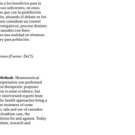
n a los beneficios para la
on suficientes; en estos
to que con la prohibición
ón, situando el debate en los
ben considerar un control
estigativos; proceso distinto
 cannabis con fines
 es una realidad en términos
ley para población.
ntos (
Fuente: DeCS,
 Methods
: Hermeneutical
terpretation was performed
for therapeutic purposes
ere is some evidence, but
he interviewed experts from
lic health approaches bring a
the treatment of some
n, sale and use of cannabis
Colombian case, the
itions for and against. Today
debate, research and