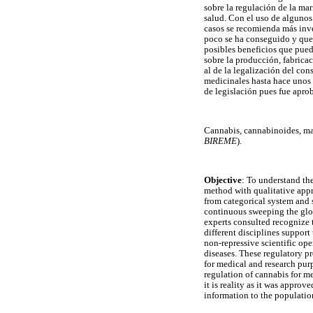
sobre la regulación de la mar
salud. Con el uso de algunos
casos se recomienda más inve
poco se ha conseguido y que l
posibles beneficios que pued
sobre la producción, fabrica
al de la legalización del con
medicinales hasta hace unos 
de legislación pues fue apro
Cannabis, cannabinoides, ma
BIREME
).
Objective
: To understand th
method with qualitative appr
from categorical system and 
continuous sweeping the glob
experts consulted recognize t
different disciplines suppor
non-repressive scientific ope
diseases. These regulatory pr
for medical and research purp
regulation of cannabis for m
it is reality as it was approv
information to the populatio