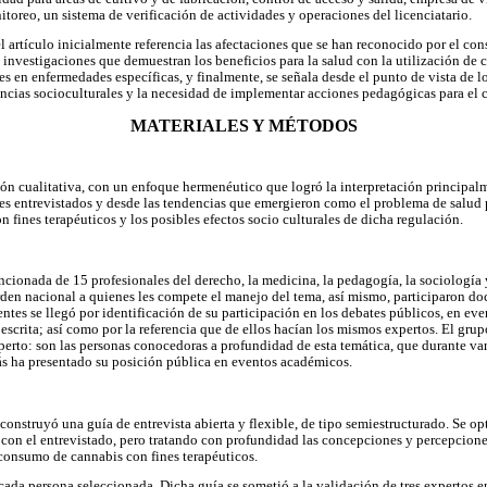
itoreo, un sistema de verificación de actividades y operaciones del licenciatario.
el artículo inicialmente referencia las afectaciones que se han reconocido por el c
as investigaciones que demuestran los beneficios para la salud con la utilización de
s en enfermedades específicas, y finalmente, se señala desde el punto de vista de l
encias socioculturales y la necesidad de implementar acciones pedagógicas para el 
MATERIALES Y MÉTODOS
ión cualitativa, con un enfoque hermenéutico que logró la interpretación principal
ores entrevistados y desde las tendencias que emergieron como el problema de salud 
n fines terapéuticos y los posibles efectos socio culturales de dicha regulación.
ncionada de 15 profesionales del derecho, la medicina, la pedagogía, la sociología 
rden nacional a quienes les compete el manejo del tema, así mismo, participaron do
uentes se llegó por identificación de su participación en los debates públicos, en ev
 escrita; así como por la referencia que de ellos hacían los mismos expertos. El gru
xperto: son las personas conocedoras a profundidad de esta temática, que durante va
ás ha presentado su posición pública en eventos académicos.
construyó una guía de entrevista abierta y flexible, de tipo semiestructurado. Se opt
con el entrevistado, pero tratando con profundidad las concepciones y percepciones
consumo de cannabis con fines terapéuticos.
 cada persona seleccionada. Dicha guía se sometió a la validación de tres expertos en