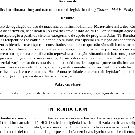
Key words
cal marihuana, drug and narcotic control, legislation drug (
Source: MeSH, NLM
).
Resumo
cesso de regulação do uso de maconha com fins medicinais.
Materiais e métodos
: Q
a de entrevista, se aplicou a 15 expertos em outubro de 2015. Fez-se triangulação: e
nterpretação a partir de sistema categorial e de apoio de programa Atlas. Ti.
Result
ns terapêuticos se continua dando no mundo, em especial em relação aos benefício
em evidencias, mas expertos consultados reconhecem que não são suficientes; nest
ersas disciplinas entrevistados sustentam o argumento que com a proibição pouco 
azem uma apertura científica não repressiva à situação, situando o debate nos poss
algumas doenças. Estes processos regulatórios devem considerar um controle sobre a
mercialização e uso do cannabis com fins médicos de pesquisa; processo distinto a
são
: Para o caso colombiano, a regulação do cannabis com fins medicinais até faz 
calizadas a favor e em contra. Hoje é uma realidade em termos de legislação, pois f
edagógica do que implica a lei para povoação.
Palavras chave
onha medicinal, controle de medicamentos e narcóticos, legislação de medicament
INTRODUCCIÓN
 también como cáñamo de indias, cannabis sativa o hachís. Tiene sus orígenes en As
tra-hidro-cannabinol (THC). Desde la antigüedad ha sido utilizada en rituales reli
ecreación. En la actualidad, se reconoce que la marihuana es la sustancia psicoacti
aún no es del todo conocida, porque continúan en investigación tanto los efectos