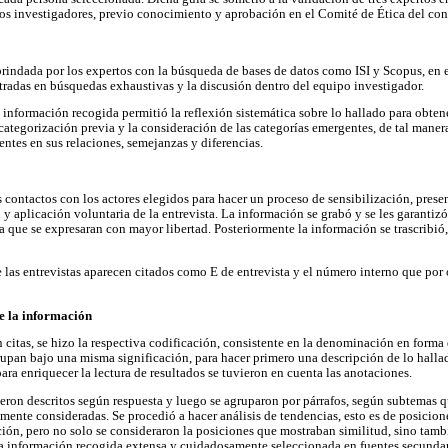
mos investigadores, previo conocimiento y aprobación en el Comité de Ética del co
brindada por los expertos con la búsqueda de bases de datos como ISI y Scopus, en e
tradas en búsquedas exhaustivas y la discusión dentro del equipo investigador.
 información recogida permitió la reflexión sistemática sobre lo hallado para obten
a categorización previa y la consideración de las categorías emergentes, de tal mane
entes en sus relaciones, semejanzas y diferencias.
s contactos con los actores elegidos para hacer un proceso de sensibilización, presen
n y aplicación voluntaria de la entrevista. La información se grabó y se les garantizó
 que se expresaran con mayor libertad. Posteriormente la información se trascribió, 
 las entrevistas aparecen citados como E de entrevista y el número interno que po
e la información
 citas, se hizo la respectiva codificación, consistente en la denominación en forma
rupan bajo una misma significación, para hacer primero una descripción de lo hall
para enriquecer la lectura de resultados se tuvieron en cuenta las anotaciones.
ueron descritos según respuesta y luego se agruparon por párrafos, según subtemas
lmente consideradas. Se procedió a hacer análisis de tendencias, esto es de posicion
ón, pero no solo se consideraron la posiciones que mostraban similitud, sino tamb
tra información recogida extensa y cuidadosamente seleccionada en fuentes secundaria