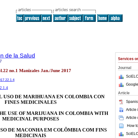
n de la Salud
Services 
7
Journal
l.22 no.1 Manizales Jan./June 2017
SciELO
017.22.1.4
Google
2.1.4
Article
L USO DE MARIHUANA EN COLOMBIA CON
Spanis
FINES MEDICINALES
Article
HE USE OF MARIJUANA IN COLOMBIA WITH
Article
MEDICINAL PURPOSES
How to 
SO DE MACONHA EM COLÔMBIA COM FINS
SciELO
MEDICINAIS