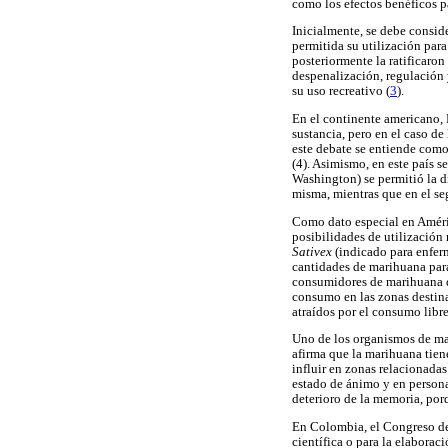
como los efectos benéficos p
Inicialmente, se debe consid
permitida su utilización par
posteriormente la ratificaro
despenalización, regulación 
su uso recreativo (
3
).
En el continente americano, E
sustancia, pero en el caso de
este debate se entiende como
(4). Asimismo, en este país s
Washington) se permitió la d
misma, mientras que en el s
Como dato especial en Améric
posibilidades de utilización
Sativex
(indicado para enferm
cantidades de marihuana par
consumidores de marihuana de 
consumo en las zonas destina
atraídos por el consumo libre
Uno de los organismos de ma
afirma que la marihuana tien
influir en zonas relacionadas
estado de ánimo y en persona
deterioro de la memoria, por
En Colombia, el Congreso de 
científica o para la elaborac