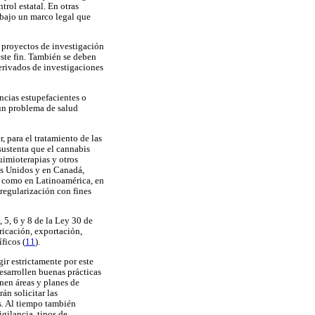
rol estatal. En otras
 bajo un marco legal que
s proyectos de investigación
este fin. También se deben
derivados de investigaciones
ncias estupefacientes o
 un problema de salud
, para el tratamiento de las
sustenta que el cannabis
uimioterapias y otros
dos Unidos y en Canadá,
sí como en Latinoamérica, en
regularización con fines
 5, 6 y 8 de la Ley 30 de
ricación, exportación,
ficos (
11
).
ir estrictamente por este
desarrollen buenas prácticas
nen áreas y planes de
án solicitar las
s. Al tiempo también
igilancia, tipos de