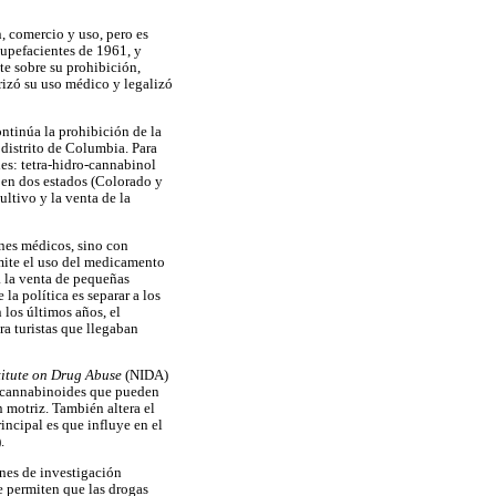
, comercio y uso, pero es
tupefacientes de 1961, y
te sobre su prohibición,
rizó su uso médico y legalizó
ontinúa la prohibición de la
 distrito de Columbia. Para
es: tetra-hidro-cannabinol
, en dos estados (Colorado y
ltivo y la venta de la
ines médicos, sino con
rmite el uso del medicamento
a la venta de pequeñas
 la política es separar a los
 los últimos años, el
ra turistas que llegaban
titute on Drug Abuse
(NIDA)
de cannabinoides que pueden
n motriz. También altera el
ncipal es que influye en el
.
nes de investigación
ue permiten que las drogas