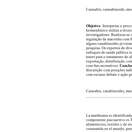
Cannabis, cannabinoids, medi
Objetivo
: Interpretar o pro
hermenêutico utiliza a técnic
investigadores. Realizou-se i
regulação da maconha com fi
alguns canabinoides já exist
pesquisa. Os expertos de div
enfoques de saúde pública tr
trazer para o tratamento de 
exportação, distribuição, co
com fins recreativos.
Conclu
discutição com posições radi
com escasso debate e ação p
Cannabis, canabinoides, mac
La marihuana es identificada
componente psicoactivo es Te
alimenticios, textiles y de r
consumida en el mundo, pero 