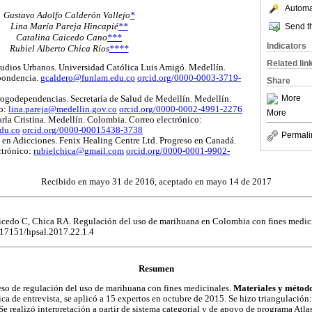
Automat
Gustavo Adolfo Calderón Vallejo
*
Lina María Pareja Hincapié
**
Send th
Catalina Caicedo Cano
***
Indicators
Rubiel Alberto Chica Ríos
****
Related lin
udios Urbanos. Universidad Católica Luis Amigó. Medellín.
spondencia.
gcaldero@funlam.edu.co
orcid.org/0000-0003-3719-
Share
More
ogodependencias. Secretaría de Salud de Medellín. Medellín.
co:
lina.pareja@medellin.gov.co
orcid.org/0000-0002-4991-2276
More
la Cristina. Medellín. Colombia. Correo electrónico:
du.co
orcid.org/0000-00015438-3738
Permali
 en Adicciones. Fenix Healing Centre Ltd. Progreso en Canadá.
ctrónico:
rubielchica@gmail.com
orcid.org/0000-0001-9902-
Recibido en mayo 31 de 2016, aceptado en mayo 14 de 2017
cedo C, Chica RA. Regulación del uso de marihuana en Colombia con fines medici
.17151/hpsal.2017.22.1.4
Resumen
oceso de regulación del uso de marihuana con fines medicinales.
Materiales y métod
ica de entrevista, se aplicó a 15 expertos en octubre de 2015. Se hizo triangulación:
 Se realizó interpretación a partir de sistema categorial y de apoyo de programa Atlas