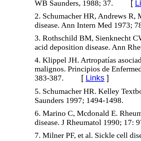
[
L
WB Saunders, 1988; 37.
2. Schumacher HR, Andrews R, Mc
disease. Ann Intern Med 1973; 7
3. Rothschild BM, Sienknecht CW.
acid deposition disease. Ann Rh
4. Klippel JH. Artropatías asocia
malignos. Principios de Enferme
[
Links
]
383-387.
5. Schumacher HR. Kelley Textb
Saunders 1997; 1494-1498.
6. Marino C, Mcdonald E. Rheumato
disease. J Rheumatol 1990; 17: 
7. Milner PF, et al. Sickle cell di