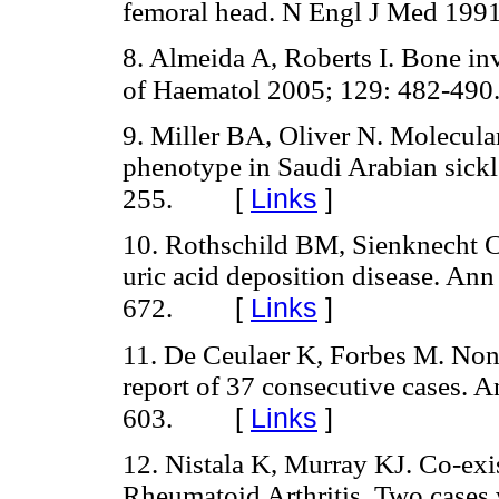
femoral head. N Engl J Med 199
8. Almeida A, Roberts I. Bone inv
of Haematol 2005; 129: 482-490
9. Miller BA, Oliver N. Molecula
phenotype in Saudi Arabian sickl
[
Links
]
255.
10. Rothschild BM, Sienknecht CW
uric acid deposition disease. An
[
Links
]
672.
11. De Ceulaer K, Forbes M. Non-g
report of 37 consecutive cases.
[
Links
]
603.
12. Nistala K, Murray KJ. Co-exis
Rheumatoid Arthritis. Two cases 