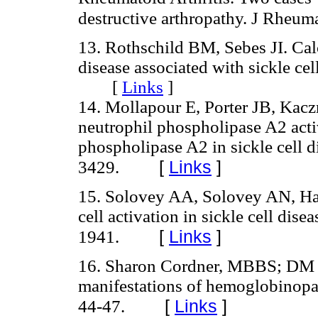
destructive arthropathy. J Rheum
13. Rothschild BM, Sebes JI. Cal
disease associated with sickle c
[
Links
]
14. Mollapour E, Porter JB, Kac
neutrophil phospholipase A2 acti
phospholipase A2 in sickle cell 
[
Links
]
3429.
15. Solovey AA, Solovey AN, Hark
cell activation in sickle cell dis
[
Links
]
1941.
16. Sharon Cordner, MBBS; DM a
manifestations of hemoglobinopa
[
Links
]
44-47.