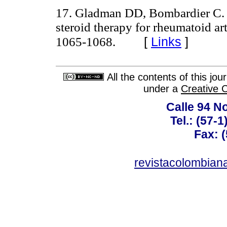
17. Gladman DD, Bombardier C. Sic
steroid therapy for rheumatoid ar
[
Links
]
1065-1068.
All the contents of this jo
under a
Creative 
Calle 94 No
Tel.: (57-
Fax: 
revistacolombia