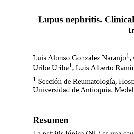
Lupus nephritis. Clinical
t
1
Luis Alonso González Naranjo
,
1
Uribe Uribe
, Luis Alberto Ram
1
Sección de Reumatología, Hospit
Universidad de Antioquia. Medel
Resumen
La nefritis lúpica (NL) es una ca