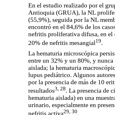
En el estudio realizado por el gr
Antioquia (GRUA), la NL prolifer
(55,9%), seguida por la NL memb
encontró en el 84,6% de los cas
nefritis proliferativa difusa, en el
19
20% de nefritis mesangial
.
La hematuria microscópica persist
entre un 32% y un 80%, y nunca 
aislada; la hematuria macroscópic
lupus pediátrico. Algunos autores
por la presencia de más de 10 eri
3, 28
resultados
. La presencia de c
hematuria aislada) en una muestra
urinario, especialmente en presen
29, 30
nefritis activa
.