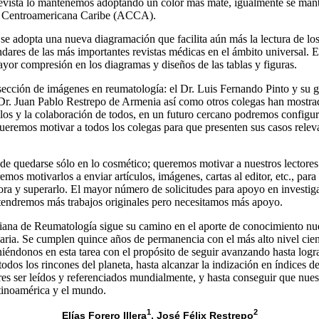
 revista lo mantenemos adoptando un color más mate, igualmente se mant
 Centroamericana Caribe (ACCA).
s se adopta una nueva diagramación que facilita aún más la lectura de lo
ndares de las más importantes revistas médicas en el ámbito universal. E
ayor compresión en los diagramas y diseños de las tablas y figuras.
ección de imágenes en reumatología: el Dr. Luis Fernando Pinto y su g
Dr. Juan Pablo Restrepo de Armenia así como otros colegas han mostrad
ellos y la colaboración de todos, en un futuro cercano podremos configu
ueremos motivar a todos los colegas para que presenten sus casos relev
 quedarse sólo en lo cosmético; queremos motivar a nuestros lectores 
mos motivarlos a enviar artículos, imágenes, cartas al editor, etc., pa
hora y superarlo. El mayor número de solicitudes para apoyo en investiga
 tendremos más trabajos originales pero necesitamos más apoyo.
ana de Reumatología sigue su camino en el aporte de conocimiento nuev
diaria. Se cumplen quince años de permanencia con el más alto nivel cien
éndonos en esta tarea con el propósito de seguir avanzando hasta logra
todos los rincones del planeta, hasta alcanzar la indización en índices 
res ser leídos y referenciados mundialmente, y hasta conseguir que nuest
inoamérica y el mundo.
1
2
Elías Forero Illera
, José Félix Restrepo