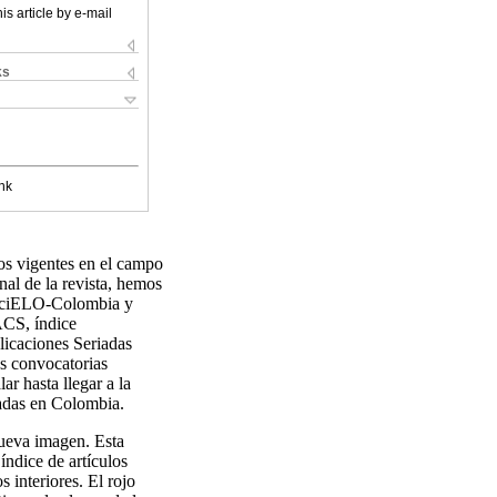
is article by e-mail
ks
nk
os vigentes en el campo
onal de la revista, hemos
a-SciELO-Colombia y
ACS, índice
icaciones Seriadas
s convocatorias
ar hasta llegar a la
xadas en Colombia.
ueva imagen. Esta
índice de artículos
 interiores. El rojo