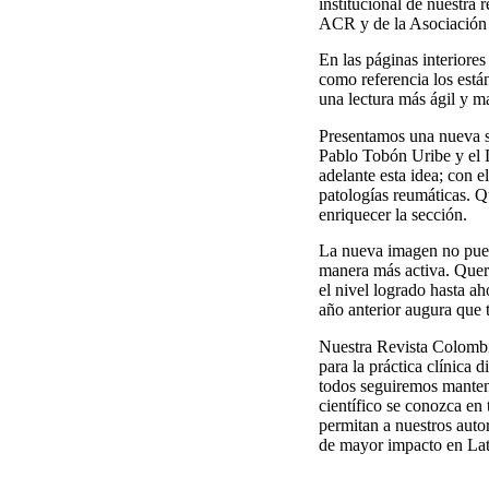
institucional de nuestra
ACR y de la Asociación
En las páginas interiore
como referencia los está
una lectura más ágil y m
Presentamos una nueva s
Pablo Tobón Uribe y el 
adelante esta idea; con 
patologías reumáticas. Q
enriquecer la sección.
La nueva imagen no puede
manera más activa. Quere
el nivel logrado hasta a
año anterior augura que
Nuestra Revista Colombi
para la práctica clínica 
todos seguiremos manteni
científico se conozca en 
permitan a nuestros auto
de mayor impacto en Lat