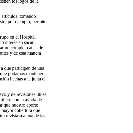
ienen los logos de la
s artículos, tomando
sto, por ejemplo, permite
rupo en el Hospital
o interés en sacar
rar un completo atlas de
antes y de esta manera
a que participen de una
ra que podamos mantener
ción hechas a la junta el
o y de revisiones útiles
tífico; con la ayuda de
r que nuestro aporte
de mayor cobertura que
ra revista sea una de las