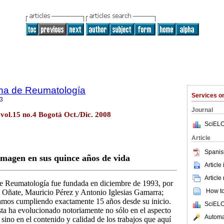
na de Reumatología
Services 
3
Journal
ol.15 no.4 Bogotá Oct./Dic. 2008
SciELO
Article
Spanis
magen en sus quince años de vida
Article
Article
e Reumatología fue fundada en diciembre de 1993, por
How to 
e Oñate, Mauricio Pérez y Antonio Iglesias Gamarra;
tamos cumpliendo exactamente 15 años desde su inicio.
SciELO
ta ha evolucionado notoriamente no sólo en el aspecto
Automat
 sino en el contenido y calidad de los trabajos que aquí