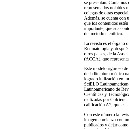
se presentan. Contamos c
representados notables 
colegas de otras especial
Además, se cuenta con u
que los contenidos estén 
importante, que sus conte
del método científico.
La revista es el órgano 
Reumatología y, después
otros países, de la Aso
(ACCA), que representa 
Este modelo riguroso de 
de la literatura médica n
logrado indización en im
SciELO Latinoamericana,
Latinoamericano de Revi
Científicas y Tecnológi
realizadas por Colciencia
calificación A2, que es 
Con este número la revi
imagen comienza con un c
publicados y dejar como 