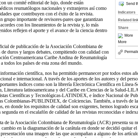
on un comité editorial de lujo, donde están
Send th
médicos reumatólogos nacionales y extranjeros así como
Indicators
idades que contribuyen con el éxito de la revista.
n grupo importante de revisores-pares que garantizan
Related lin
acordes con los lineamientos de la revista y, lo más
Share
nidos reflejen el aporte y el avance de la ciencia dentro
More
More
oficial de publicación de la Asociación Colombiana de
 de duros y largos debates, compitiendo con calidad con
Permali
ciación Centroamericana Caribe Andina de Reumatología
a todos los países de esta zona del mundo.
información científica, nos ha permitido permanecer por todos estos añ
acional e internacional. A través de los aportes de los autores y del pers
portantes índices como son la librería Electrónica Científica en Líne
 Literatura latinoamericana y del Caribe en Ciencias de la Salud-LIL
stas Científicas y Tecnológicas-LATINDEX, e índice Nacional de Publ
cas Colombianas-PUBLINDEX, de Colciencias. También, a través de la
s, en donde los requisitos de calidad son exigentes, hemos logrado escal
la segunda en el escalafón de calidad de las revistas reconocidas e inde
sta de la Asociación Colombiana de Reumatología (ACR) presenta su n
ambio en la diagramación de la carátula en donde se decidió quitar el 
presentación una imagen de las que acompañan a alguno de los artículos