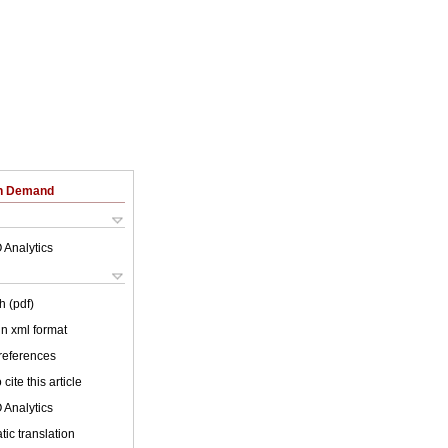
on Demand
 Analytics
h (pdf)
 in xml format
 references
cite this article
 Analytics
ic translation