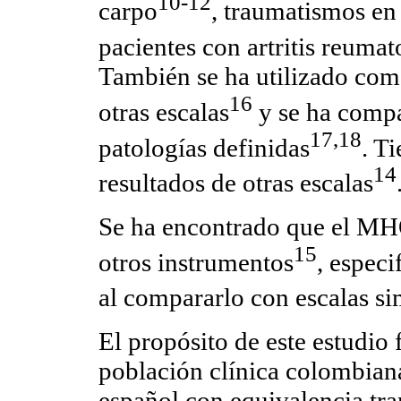
10-12
carpo
, traumatismos en
pacientes con artritis reumat
También se ha utilizado como
16
otras escalas
y se ha compa
17,18
patologías definidas
. T
14
resultados de otras escalas
Se ha encontrado que el MH
15
otros instrumentos
, especi
al compararlo con escalas si
El propósito de este estudio
población clínica colombian
español con equivalencia tran