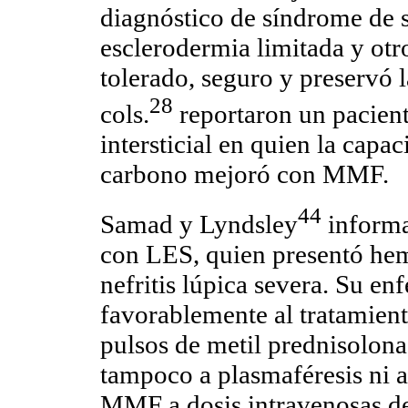
diagnóstico de síndrome de 
esclerodermia limitada y ot
tolerado, seguro y preservó 
28
cols.
reportaron un pacien
intersticial en quien la cap
carbono mejoró con MMF.
44
Samad y Lyndsley
informa
con LES, quien presentó hem
nefritis lúpica severa. Su e
favorablemente al tratamient
pulsos de metil prednisolona
tampoco a plasmaféresis ni 
MMF a dosis intravenosas de