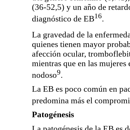
(36-52,5) y un año de retard
16
diagnóstico de EB
.
La gravedad de la enfermed
quienes tienen mayor probabi
afección ocular, tromboflebi
mientras que en las mujeres 
9
nodoso
.
La EB es poco común en paci
predomina más el comprom
Patogénesis
La patogénesis de la EB es 