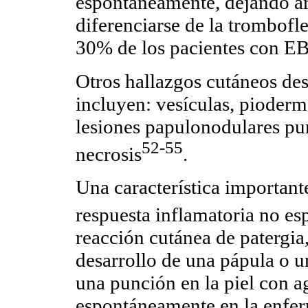
espontáneamente, dejando á
diferenciarse de la trombofle
30% de los pacientes con EB
Otros hallazgos cutáneos de
incluyen: vesículas, pioder
lesiones papulonodulares pu
52-55
necrosis
.
Una característica important
respuesta inflamatoria no es
reacción cutánea de patergia, 
desarrollo de una pápula o u
una punción en la piel con ag
espontáneamente en la enfer