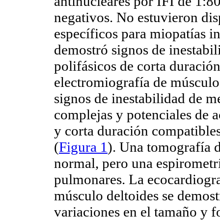
antinucleares por IFI de 1:
negativos. No estuvieron di
específicos para miopatías i
demostró signos de inestabi
polifásicos de corta duraci
electromiografía de múscul
signos de inestabilidad de m
complejas y potenciales de a
y corta duración compatibles
(
Figura 1
). Una tomografía d
normal, pero una espirometrí
pulmonares. La ecocardiograf
músculo deltoides se demost
variaciones en el tamaño y f