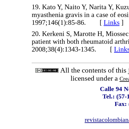
19. Kato Y, Naito Y, Narita Y, Ku
myasthenia gravis in a case of eosi
1997;146(1):85-86. [
Links
]
20. Kerkeni S, Marotte H, Miossec
patient with both rheumatoid arthr
2008;38(4):1343-1345. [
Link
All the contents of this
licensed under a
Cre
Calle 94 N
Tel.: (57
Fax: 
revistacolombia