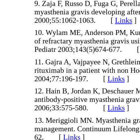
9. Zaja F, Russo D, Fuga G, Perel
myasthenia gravis developing afte
2000;55:1062-1063. [
Links
]
10. Wylam ME, Anderson PM, Kunt
of refractary myasthenia gravis usi
Pediatr 2003;143(5)674-677. 
11. Gajra A, Vajpayee N, Grethlein
rituximab in a patient with non 
2004;77:196-197. [
Links
]
12. Hain B, Jordan K, Deschauer M
antibody-positive myasthenia grav
2006;33:575-580. [
Links
]
13. Meriggioli MN. Myasthenia gr
management. Continuum Lifelong 
62. [
Links
]