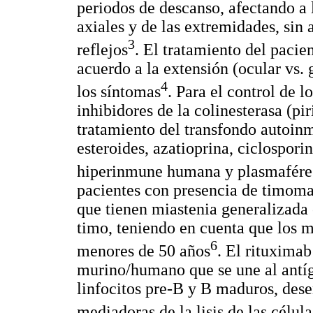
periodos de descanso, afectando a 
axiales y de las extremidades, sin a
3
reflejos
. El tratamiento del paci
acuerdo a la extensión (ocular vs. 
4
los síntomas
. Para el control de 
inhibidores de la colinesterasa (pi
tratamiento del transfondo autoi
esteroides, azatioprina, ciclospor
hiperinmune humana y plasmafére
pacientes con presencia de timom
que tienen miastenia generalizada 
timo, teniendo en cuenta que los m
6
menores de 50 años
. El rituxima
murino/humano que se une al antí
linfocitos pre-B y B maduros, de
mediadoras de la lisis de las célul