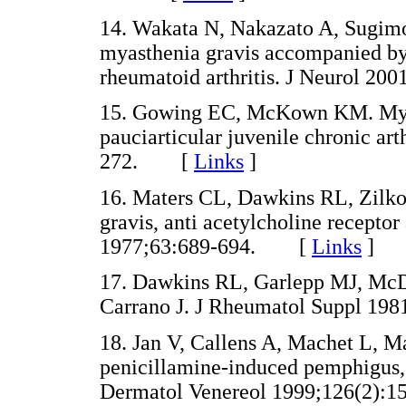
14. Wakata N, Nakazato A, Sugimot
myasthenia gravis accompanied b
rheumatoid arthritis. J Neurol 
15. Gowing EC, McKown KM. Myast
pauciarticular juvenile chronic ar
272. [
Links
]
16. Maters CL, Dawkins RL, Zilko
gravis, anti acetylcholine receptor
1977;63:689-694. [
Links
]
17. Dawkins RL, Garlepp MJ, McD
Carrano J. J Rheumatol Suppl 1
18. Jan V, Callens A, Machet L, M
penicillamine-induced pemphigus,
Dermatol Venereol 1999;126(2)