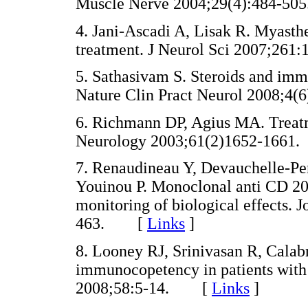
Muscle Nerve 2004;29(4):484-
4. Jani-Ascadi A, Lisak R. Myasthe
treatment. J Neurol Sci 2007;2
5. Sathasivam S. Steroids and imm
Nature Clin Pract Neurol 2008;
6. Richmann DP, Agius MA. Treatm
Neurology 2003;61(2)1652-16
7. Renaudineau Y, Devauchelle-Pen
Youinou P. Monoclonal anti CD 20
monitoring of biological effects. 
463. [
Links
]
8. Looney RJ, Srinivasan R, Calab
immunocopetency in patients with
2008;58:5-14. [
Links
]