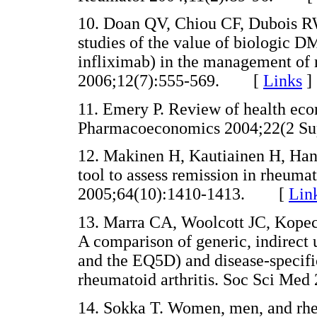
10. Doan QV, Chiou CF, Dubois R
studies of the value of biologic
infliximab) in the management of 
2006;12(7):555-569. [
Links
]
11. Emery P. Review of health eco
Pharmacoeconomics 2004;22(2 
12. Makinen H, Kautiainen H, Han
tool to assess remission in rheuma
2005;64(10):1410-1413. [
Lin
13. Marra CA, Woolcott JC, Kopec J
A comparison of generic, indirect
and the EQ5D) and disease-specif
rheumatoid arthritis. Soc Sci M
14. Sokka T. Women, men, and rheu