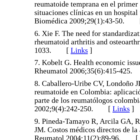
reumatoide temprana en el primer 
situaciones clínicas en un hospital
Biomédica 2009;29(1):43-50. 
6. Xie F. The need for standardizati
rheumatoid arthritis and osteoarth
1033. [
Links
]
7. Kobelt G. Health economic issue
Rheumatol 2006;35(6):415-42
8. Caballero-Uribe CV, Londoño JD
reumatoide en Colombia: aplicació
parte de los reumatólogos colom
2002;9(4):242-250. [
Links
]
9. Pineda-Tamayo R, Arcila GA, R
JM. Costos médicos directos de la
Reumatol 2004;11(2):89-96. [