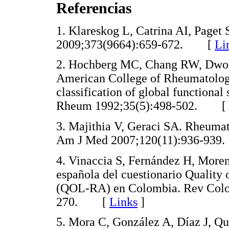
Referencias
1. Klareskog L, Catrina AI, Paget 
2009;373(9664):659-672. [
Li
2. Hochberg MC, Chang RW, Dwosh 
American College of Rheumatology 
classification of global functional 
Rheum 1992;35(5):498-502. [
3. Majithia V, Geraci SA. Rheumat
Am J Med 2007;120(11):936-9
4. Vinaccia S, Fernández H, Moreno
española del cuestionario Quality 
(QOL-RA) en Colombia. Rev Colo
270. [
Links
]
5. Mora C, González A, Díaz J, Quin