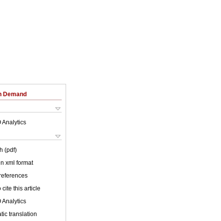
on Demand
 Analytics
h (pdf)
 in xml format
 references
cite this article
 Analytics
ic translation