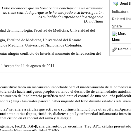
Send th
Debo reconocer que un hombre que concluye que un argumento
Indicators
no tiene realidad, porque se le ha escapado a su investigación,
es culpable de imperdonable arrogancia
Related lin
David Hume
Share
dad de Inmunología, Facultad de Medicina, Universidad del
More
More
gía, Facultad de Medicina, Universidad del Rosario.
ltad de Medicina, Universidad Nacional de Colombia.
Permali
entar ningún conflicto de interés al momento de la redacción del
11 Aceptado: 11 de agosto de 2011
constituye tanto un mecanismo importante para el mantenimiento de la homeostas
a tolerancia hacia antígenos propios evitando el desarrollo de enfermedades autoinm
tenimiento de la tolerancia periférica mediante el control de una pequeña población
doras (Treg), las cuáles parecen haber migrado del timo durante estadios relativam
oras" se refiere a células que activan o suprimen la función de otras células. Apare
toinmunitarias (lupus, tiroiditis, diabetes tipo I y enfermedad inflamatoria intestina
pel crítico en el control del asma y la alergia.
ingénicos, FoxP3, TGF-β, anergia, autóloga, escurfina, Treg, APC, células presentado
Mayor de Histocompatibilidad (CMH).