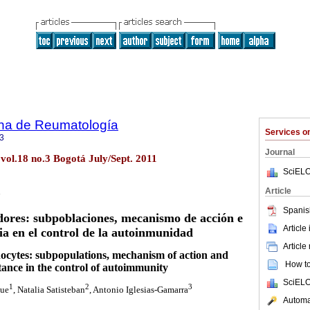
na de Reumatología
Services 
3
Journal
ol.18 no.3 Bogotá July/Sept. 2011
SciELO
Article
Spanis
dores: subpoblaciones, mecanismo de acción e
Article
a en el control de la autoinmunidad
Article
ocytes: subpopulations, mechanism of action and
How to 
ance in the control of autoimmunity
SciELO
1
2
3
que
, Natalia Satisteban
, Antonio Iglesias-Gamarra
Automat