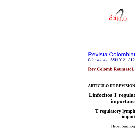
Revista Colombia
Print version
ISSN
0121-812
Rev.Colomb.Reumatol. v
ARTÍCULO DE REVISIÓN
Linfocitos T regula
importanci
T regulatory lymph
import
Heber Siacho