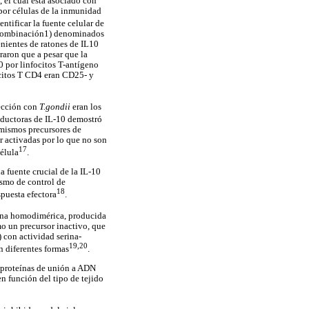
, el cual está asociado con
por células de la inmunidad
dentificar la fuente celular de
 recombinación1) denominados
enientes de ratones de IL10
traron que a pesar que la
0 por linfocitos T-antígeno
citos T CD4 eran CD25- y
fección con
T.gondii
eran los
roductoras de IL-10 demostró
 mismos precursores de
r activadas por lo que no son
17
élula
.
fuente crucial de la IL-10
ismo de control de
18
spuesta efectora
.
eína homodimérica, producida
mo un precursor inactivo, que
) con actividad serina-
19,20
n diferentes formas
.
s proteínas de unión a ADN
en función del tipo de tejido