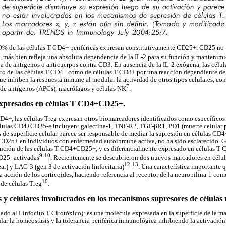
% de las células T CD4+ periféricas expresan constitutivamente CD25+. CD25 no 
g, más bien refleja una absoluta dependencia de la IL-2 para su función y mantenimi
ia de antígenos o anticuerpos contra CD3. En ausencia de la IL-2 exógena, las cél
nto de las células T CD4+ como de células T CD8+ por una reacción dependiente de
que inhiben la respuesta inmune al modular la actividad de otros tipos celulares, c
7
 de antígenos (APCs), macrófagos y células NK
.
expresados en células T CD4+CD25+.
4+, las células Treg expresan otros biomarcadores identificados como específicos
lulas CD4+CD25-e incluyen: galectina-1, TNF-R2, TGF-βR1, PD1 (muerte celular p
de superficie celular parece ser responsable de mediar la supresión en células CD
D25+ en individuos con enfermedad autoinmune activa, no ha sido esclarecido. G
unción de las células T CD4+CD25+, y es diferencialmente expresado en células 
9-10
D25- activadas
. Recientemente se descubrieron dos nuevos marcadores en célu
12-13
ear) y LAG-3 (gen 3 de activación linfocitaria)
. Una característica importante 
a acción de los corticoides, haciendo referencia al receptor de la neuropilina-1 co
10
 de células Treg
.
 y celulares involucrados en los mecanismos supresores de células 
do al Linfocito T Citotóxico): es una molécula expresada en la superficie de la may
lar la homeostasis y la tolerancia periférica inmunológica inhibiendo la activación 