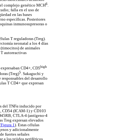
6
o del complejo genético MCH
.
udio; falla en el uso de
güedad en las bases
no específicas. Posteriores
itoquinas inmunosupresoras o
élulas T reguladoras (Treg).
ectomía neonatal a los 4 días
 (timocitos) de animales
 T autoreactivas
high
que expresaban CD4+, CD5
5
doras (Treg)
. Sakaguchi y
e responsables del desarrollo
lulas T CD4+ que expresan
es del TNF
α
inducido por
D44, CD54 (ICAM-1) y CD103
 CD45RB, CTLA-4 (antígeno-4
as Treg expresan elevados
(
Figura 1
). Estas células
ígenos y adicionalmente
de fuertes señales
a los tejidos periféricos,