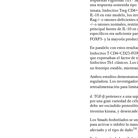
respuestas vigorosas Th1? S
una respuesta sostenida tipo
innata, linfocitos Treg CD4
IL-10 en este modelo, los in
Rag-/- o ratones deficientes
-/- o ratones normales, restr
principal fuente de IL-10 en 
específicos era suficiente pa
FOXP3- y la mayoría produ
En paralelo con estos resulta
linfocitos T CD4+CD25-FOX
que expresaban el factor de 
linfocitos Th1 clásicos. Los
un fenotipo estable, mientra
Ambos estudios demostraron 
reguladora. Los investigador
retroalimentación para limita
d. TGF-β pertenece a una sup
por una gran variedad de célu
debe ser escindido proteolític
treonina kinasa, y desencade
Los Smads fosforilados se un
para activar o inhibir la tra
14
afectado y el tipo de daño
.