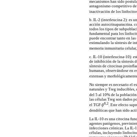
mecanismos han sido postulad
antagonismo competitivo de 
inactivación de los linfocito
b. IL-2 (interleucina 2): es 
acción autocrinaparacrina. c
todos los tipos de subpoblaci
fundamental para los linfoci
puede encontrar tanto en las 
estimulando la síntesis de in
memoria inmunitaria celular,
c. IL-10 (interleucina-10): 
de inhibición de la síntesis 
síntesis de citocinas proinfl
humanas, observándose en est
extensas y morfológicamente
No siempre es necesario el es
naturales y Treg inducibles,
del 5 al 10% de la población
las células Treg son dados p
8,2
el TGF-β
. Este efecto sup
dendríticas que han sido acti
La IL-10 es una citocina fun
agentes patógenos, previnie
infecciones crónicas. La IL
células, incluyendo linfocito