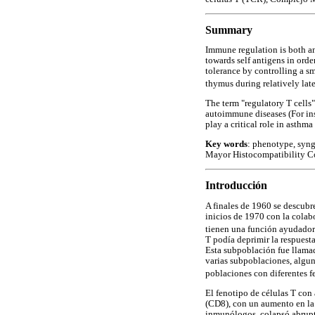
Summary
Immune regulation is both a
towards self antigens in ord
tolerance by controlling a sm
thymus during relatively late
The term "regulatory T cells"
autoimmune diseases (For ins
play a critical role in asthma
Key words
: phenotype, syng
Mayor Histocompatibility 
Introducción
A finales de 1960 se descubre
inicios de 1970 con la colab
tienen una función ayudador
T podía deprimir la respuest
Esta subpoblación fue llamad
varias subpoblaciones, alguna
poblaciones con diferentes 
El fenotipo de células T con
(CD8), con un aumento en la 
inmunólogos, colapsó abrupt