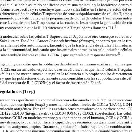
obre el cual se había asumido codificaba esta misma molécula y la localizaba dentr
forma retrospectiva y se concluye que hubo varias fallas en la interpretación del est
a diferenciación de células T supresoras de otras subpoblaciones de células T, ambi
inmunológica y dificultad en la preparación de clones de células T supresoras antíge
nte favorable para las T supresoras a las cuales se les atribuyó la generación de c
4
uy comprensible que la IL-10 diferenciará a T reguladoras llamadas TH
3
.
a molecular sobre las células T Supresoras, en Japón nace otro concepto sobre las c
 Sakakura en
The Aichi Cancer Research Institute (Nagoya)
, encontró que en la tim
ias enfermedades autoinmunes. Encontró que la trasferencia de células T inmaduras
ía la autoinmunidad, indicando que los animales normales no solo inducían células
5
 sino también inducía células T (CD4+) que suprimían la respuesta inmune
.
tigación y demostró que la población de células T supresoras existía en ratones 
 CD25 era un marcador específico de estas células, a las que llamó células T regula
 fallas en los mecanismos que regulan la tolerancia a lo propio son los directament
 y que las poblaciones directamente comprometidas son las subpoblaciones de cé
á del receptor de IL-2 (CD25+) y el factor de trascripción Foxp3.
reguladoras (Treg)
arcadores específicos tales como el receptor relacionado con la familia de receptor
l factor de trascripción Foxp3 y muestran elevados niveles de CD11a (LFA-1), C
imulación antigénica. Estas células exhiben otros marcadores de superficie como:
), CD122, CD103 (integrina
α
aEb7), CD134 (OX40) y CD62L (L-selectina). Las célul
imocinas CCR5 en modelos murinos y su contraparte en el humano, CCR4 y CCR8. 
uy diverso, lo cual les confiere la capacidad de reconocer un gran número de ant
hacia los antígenos propios. Durante su producción tímica requieren la combinación 
l TCR, así como una máxima coestimulación, de tal modo que cuando vayan a migrar 