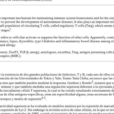
n important mechanism for maintaining immune system homeostasis and for the esta
er to prevent the development of autoimmune diseases. It also plays an important ro
all population of circulating T cells, called regulatory T cells (Treg), which seems
1
 stages
.
 refers to cells that activate or suppress the function of other cells. Apparently, co
tance, lupus, thyroiditis, type I diabetes and inflammatory bowel disease among oth
 and allergy.
eneic, FoxP3, TGF-β, anergy, autologous, escurfina, Treg, antigen presenting cells 
Complex (MHC).
 la existencia de dos grandes poblaciones de linfocitos, T y B, cada uno de ellos c
oración de las Universidades de Tokio y Yale, Tomio Tada Chiba, reconoce que las 
3
a sino que también pueden modular la respuesta. Gershon y Kondo
, notaron que 
a inmune y que también mediaba una regulación supresora diferente a la ejecutada p
a inicialmente célula T supresora, la cual se ha venido estudiando extensamente d
s de ellas antígeno-específicas, otras sin especificidad alguna, otras secretoras de 
4-5
fenotipos y modos de supresión
.
 actividad supresora se ha evaluado en modelos murinos por la expresión de marcad
expresión de Lyt-2. Sin embargo la revisión activa de estas células, en la que se 
amente a mediados de 1980, cuando el escrutinio de los ratones de prueba por téc