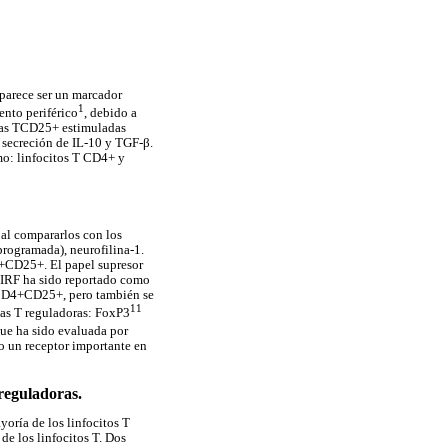
parece ser un marcador
1
ento periférico
, debido a
ulas TCD25+ estimuladas
 secreción de IL-10 y TGF-β.
omo: linfocitos T CD4+ y
 al compararlos con los
rogramada), neurofilina-1.
4+CD25+. El papel supresor
IRF ha sido reportado como
T CD4+CD25+, pero también se
11
las T reguladoras: FoxP3
que ha sido evaluada por
mo un receptor importante en
reguladoras.
oría de los linfocitos T
de los linfocitos T. Dos