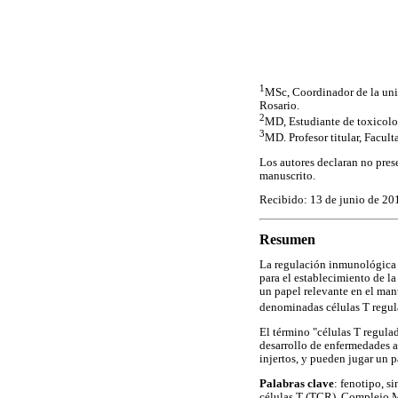
1
MSc, Coordinador de la uni
Rosario.
2
MD, Estudiante de toxicolo
3
MD. Profesor titular, Facu
Los autores declaran no pres
manuscrito.
Recibido: 13 de junio de 20
Resumen
La regulación inmunológica 
para el establecimiento de l
un papel relevante en el man
denominadas células T regula
El término "células T regulad
desarrollo de enfermedades au
injertos, y pueden jugar un pa
Palabras clave
: fenotipo, s
células T (TCR), Complejo 