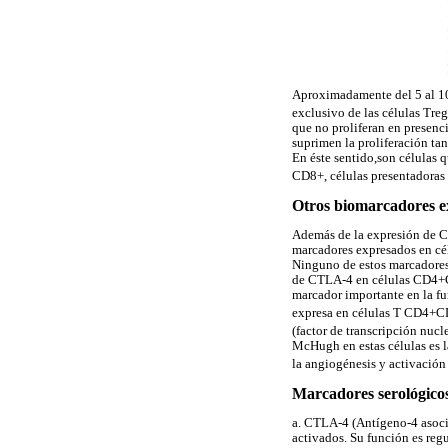
Aproximadamente del 5 al 10
exclusivo de las células Tre
que no proliferan en presenc
suprimen la proliferación ta
En éste sentido,son células 
CD8+, células presentadoras
Otros biomarcadores 
Además de la expresión de CD
marcadores expresados en cé
Ninguno de estos marcadores 
de CTLA-4 en células CD4+C
marcador importante en la f
expresa en células T CD4+C
(factor de transcripción nucl
McHugh en estas células es l
la angiogénesis y activación
Marcadores serológicos
a. CTLA-4 (Antígeno-4 asocia
activados. Su función es regu