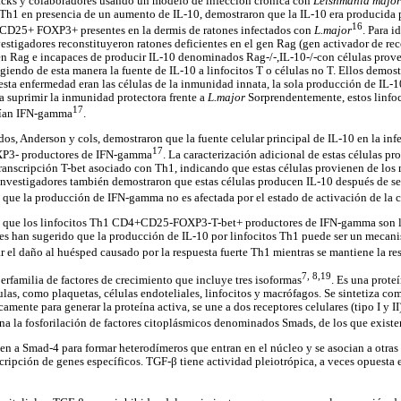
acks y colaboradores usando un modelo de infección crónica con
Leishmania major
 Th1 en presencia de un aumento de IL-10, demostraron que la IL-10 era producida 
16
+CD25+ FOXP3+ presentes en la dermis de ratones infectados con
L.major
. Para i
vestigadores reconstituyeron ratones deficientes en el gen Rag (gen activador de
 en Rag e incapaces de producir IL-10 denominados Rag-/-,IL-10-/-con células prov
ingiendo de esta manera la fuente de IL-10 a linfocitos T o células no T. Ellos demos
esta enfermedad eran las células de la inmunidad innata, la sola producción de IL-1
ra suprimir la inmunidad protectora frente a
L.major
Sorprendentemente, estos linfo
17
cían IFN-gamma
.
dos, Anderson y cols, demostraron que la fuente celular principal de IL-10 en la in
17
P3- productores de IFN-gamma
. La caracterización adicional de estas células p
transcripción T-bet asociado con Th1, indicando que estas células provienen de los
 investigadores también demostraron que estas células producen IL-10 después de se
s que la producción de IFN-gamma no es afectada por el estado de activación de la c
que los linfocitos Th1 CD4+CD25-FOXP3-T-bet+ productores de IFN-gamma son la 
es han sugerido que la producción de IL-10 por linfocitos Th1 puede ser un mecan
r el daño al huésped causado por la respuesta fuerte Th1 mientras se mantiene la re
7,
8,19
erfamilia de factores de crecimiento que incluye tres isoformas
. Es una prot
las, como plaquetas, células endoteliales, linfocitos y macrófagos. Se sintetiza co
amente para generar la proteína activa, se une a dos receptores celulares (tipo I y II
na la fosforilación de factores citoplásmicos denominados Smads, de los que existe
en a Smad-4 para formar heterodímeros que entran en el núcleo y se asocian a otra
nscripción de genes específicos. TGF-β tiene actividad pleiotrópica, a veces opuesta 