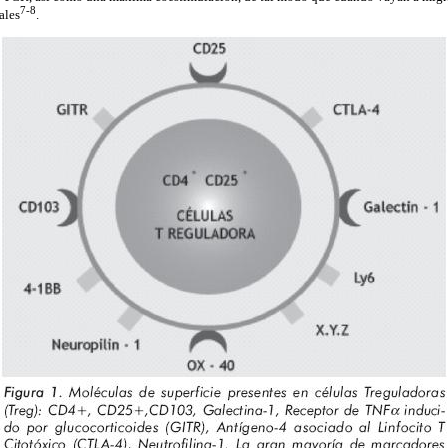
7-8
ales
.