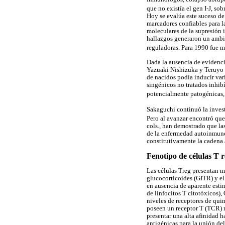
que no existía el gen I-J, s
Hoy se evalúa este suceso de 
marcadores confiables para l
moleculares de la supresión 
hallazgos generaron un ambie
reguladoras. Para 1990 fue m
Dada la ausencia de evidenci
Yazuaki Nishizuka y Teruyo
de nacidos podía inducir var
singénicos no tratados inhib
potencialmente patogénicas,
Sakaguchi continuó la inves
Pero al avanzar encontró que
cols., han demostrado que las
de la enfermedad autoinmune
constitutivamente la cadena 
Fenotipo de células T 
Las células Treg presentan m
glucocorticoides (GITR) y e
en ausencia de aparente est
de linfocitos T citotóxicos
niveles de receptores de qu
poseen un receptor T (TCR) m
presentar una alta afinidad 
antigénicas para la unión de