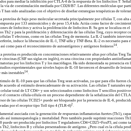
os para mediar la inhibición por CTLA-4 de la respuesta de los linfocitos T: Seña
la vía de coestimulación mediada por CD28/B7. Las diferentes moléculas que parti
s T han sido analizadas con el objetivo de diseñar estrategias terapéuticas de tole
una proteína de bajo peso molecular secretada principalmente por células T, con alta 
ompuesta por 133 aminoácidos y de peso 15,4 kda. Actúa como factor de crecimiento
ones de linfocitos y activa la proliferación de linfocitos B. Su gen se localiza en e
tos Th2 y para la proliferación y diferenciación de las células Treg, cuyo receptor
células T efectoras, como en las células Treg de memoria. La IL-2 también intervien
terferón, induce la liberación de IL-1, TNF-alfa y TNF-Beta. IL-2 es necesario para e
14
 así como para el reconocimiento de autoantígenos y antígenos foráneos
.
esta proteína es producida en concentraciones relativamente altas por células Treg 
de citocinas (CSIF sus siglas en inglés), es una citocina con propiedades antiinflamat
amatorias por los linfocitos T y los macrófagos. Ha sido demostrada su presencia en l
udios experimentales que niveles bajos de IL-10 favorecen el desarrollo de lesione
14
 más inestables
.
timulo de IL-10 para que las células Treg sean activadas, ya que para ello fueron cl
 de acuerdo al estimulo desencadenante de su activación. Las células T naturales 
 celular total de LT CD4+ y son seleccionados como linfocitos T sencillos positivo
or el contacto célula-célula en un proceso dependiente de la señalización del CTLA
resor de las células TCD25+ puede ser bloqueado por la presencia de IL-6, producid
2
vadas por el receptor tipo Toll tipo 4 (TLR-4)
.
damental asociada con la generación de respuestas inflamatorias fuertes (Th1), capac
ndo así inmunopatología y mortalidad. Pero también puede suprimir reacciones Th1
-10 puede ser producida por linfocitos T reguladores CD4+CD25+FoxP3, así como ta
s Th2, linfocitos B y células presentadoras de antígeno. ¿Pero cual es la célula pro