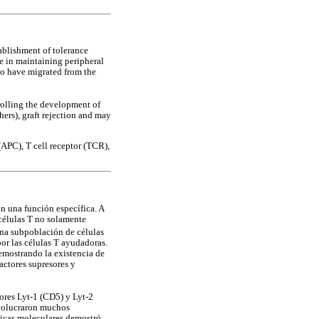
blishment of tolerance
le in maintaining peripheral
 to have migrated from the
ntrolling the development of
ers), graft rejection and may
(APC), T cell receptor (TCR),
on una función específica. A
células T no solamente
una subpoblación de células
or las células T ayudadoras.
emostrando la existencia de
factores supresores y
ores Lyt-1 (CD5) y Lyt-2
involucraron muchos
nicas moleculares demostró