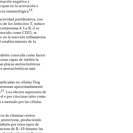
lización negativa y
cipan en la activación e
14
rancia inmunológica
.
actividad proliferativa, con
 de los linfocitos T, induce
l cromosoma 4, La IL-2 es
 conocido como CD25, se
e en la reacción inflamatoria
l establecimiento de la
También conocida como factor
orias capaz de inhibir la
as placas ateroscleróticas
s ateroscleróticas más
asificadas en células Treg
representan aproximadamente
15
s
. Los efectos supresores de
-4 o por citocinas tales como
a a menudo por las células
es de eliminar ciertos
 protectoras, produciendo
mbién por otros tipos de
ductora de IL-10 durante las