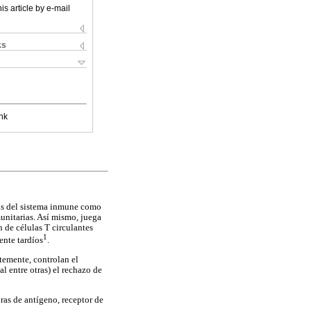
is article by e-mail
ks
nk
is del sistema inmune como
unitarias. Así mismo, juega
 de células T circulantes
1
ente tardíos
.
ntemente, controlan el
l entre otras) el rechazo de
ras de antígeno, receptor de