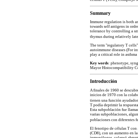
Summary
Immune regulation is both a
towards self antigens in ord
tolerance by controlling a sm
thymus during relatively late
The term "regulatory T cells"
autoimmune diseases (For ins
play a critical role in asthma
Key words
: phenotype, syng
Mayor Histocompatibility 
Introducción
A finales de 1960 se descubre
inicios de 1970 con la colab
tienen una función ayudador
T podía deprimir la respuest
Esta subpoblación fue llamad
varias subpoblaciones, alguna
poblaciones con diferentes 
El fenotipo de células T con
(CD8), con un aumento en la 
inmunólogos, colapsó abrupt