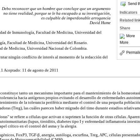
Send th
Debo reconocer que un hombre que concluye que un argumento
Indicators
no tiene realidad, porque se le ha escapado a su investigación,
es culpable de imperdonable arrogancia
Related lin
David Hume
Share
dad de Inmunología, Facultad de Medicina, Universidad del
More
More
gía, Facultad de Medicina, Universidad del Rosario.
ltad de Medicina, Universidad Nacional de Colombia.
Permali
entar ningún conflicto de interés al momento de la redacción del
11 Aceptado: 11 de agosto de 2011
constituye tanto un mecanismo importante para el mantenimiento de la homeostas
a tolerancia hacia antígenos propios evitando el desarrollo de enfermedades autoinm
tenimiento de la tolerancia periférica mediante el control de una pequeña población
doras (Treg), las cuáles parecen haber migrado del timo durante estadios relativam
oras" se refiere a células que activan o suprimen la función de otras células. Apare
toinmunitarias (lupus, tiroiditis, diabetes tipo I y enfermedad inflamatoria intestina
pel crítico en el control del asma y la alergia.
ingénicos, FoxP3, TGF-β, anergia, autóloga, escurfina, Treg, APC, células presentado
Mayor de Histocompatibilidad (CMH).