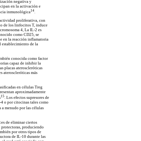
lización negativa y
cipan en la activación e
14
rancia inmunológica
.
actividad proliferativa, con
 de los linfocitos T, induce
l cromosoma 4, La IL-2 es
 conocido como CD25, se
e en la reacción inflamatoria
l establecimiento de la
También conocida como factor
orias capaz de inhibir la
as placas ateroscleróticas
s ateroscleróticas más
asificadas en células Treg
representan aproximadamente
15
s
. Los efectos supresores de
-4 o por citocinas tales como
a a menudo por las células
es de eliminar ciertos
 protectoras, produciendo
mbién por otros tipos de
ductora de IL-10 durante las