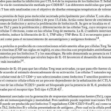
os para mediar la inhibición por CTLA-4 de la respuesta de los linfocitos T: Seña
la vía de coestimulación mediada por CD28/B7. Las diferentes moléculas que parti
s T han sido analizadas con el objetivo de diseñar estrategias terapéuticas de tole
una proteína de bajo peso molecular secretada principalmente por células T, con alta 
ompuesta por 133 aminoácidos y de peso 15,4 kda. Actúa como factor de crecimiento
ones de linfocitos y activa la proliferación de linfocitos B. Su gen se localiza en e
tos Th2 y para la proliferación y diferenciación de las células Treg, cuyo receptor
células T efectoras, como en las células Treg de memoria. La IL-2 también intervien
terferón, induce la liberación de IL-1, TNF-alfa y TNF-Beta. IL-2 es necesario para e
14
 así como para el reconocimiento de autoantígenos y antígenos foráneos
.
esta proteína es producida en concentraciones relativamente altas por células Treg 
de citocinas (CSIF sus siglas en inglés), es una citocina con propiedades antiinflamat
amatorias por los linfocitos T y los macrófagos. Ha sido demostrada su presencia en l
udios experimentales que niveles bajos de IL-10 favorecen el desarrollo de lesione
14
 más inestables
.
timulo de IL-10 para que las células Treg sean activadas, ya que para ello fueron cl
 de acuerdo al estimulo desencadenante de su activación. Las células T naturales 
 celular total de LT CD4+ y son seleccionados como linfocitos T sencillos positivo
or el contacto célula-célula en un proceso dependiente de la señalización del CTLA
resor de las células TCD25+ puede ser bloqueado por la presencia de IL-6, producid
2
vadas por el receptor tipo Toll tipo 4 (TLR-4)
.
damental asociada con la generación de respuestas inflamatorias fuertes (Th1), capac
ndo así inmunopatología y mortalidad. Pero también puede suprimir reacciones Th1
-10 puede ser producida por linfocitos T reguladores CD4+CD25+FoxP3, así como ta
s Th2, linfocitos B y células presentadoras de antígeno. ¿Pero cual es la célula pro