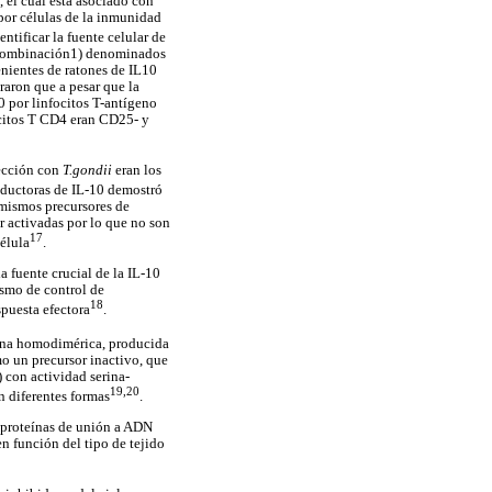
, el cual está asociado con
por células de la inmunidad
dentificar la fuente celular de
 recombinación1) denominados
enientes de ratones de IL10
traron que a pesar que la
0 por linfocitos T-antígeno
citos T CD4 eran CD25- y
fección con
T.gondii
eran los
roductoras de IL-10 demostró
 mismos precursores de
r activadas por lo que no son
17
élula
.
fuente crucial de la IL-10
ismo de control de
18
spuesta efectora
.
eína homodimérica, producida
mo un precursor inactivo, que
) con actividad serina-
19,20
n diferentes formas
.
s proteínas de unión a ADN
en función del tipo de tejido