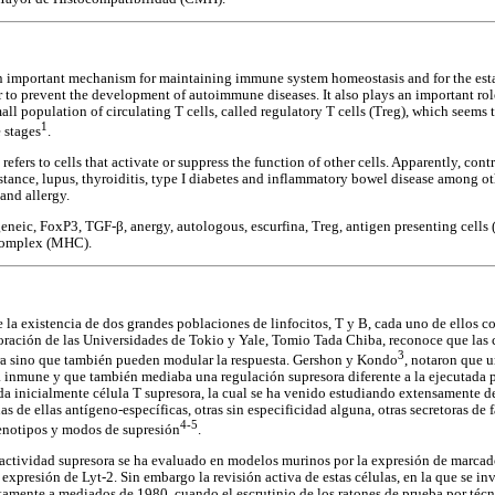
n important mechanism for maintaining immune system homeostasis and for the esta
er to prevent the development of autoimmune diseases. It also plays an important ro
all population of circulating T cells, called regulatory T cells (Treg), which seems
1
 stages
.
 refers to cells that activate or suppress the function of other cells. Apparently, co
tance, lupus, thyroiditis, type I diabetes and inflammatory bowel disease among oth
 and allergy.
eneic, FoxP3, TGF-β, anergy, autologous, escurfina, Treg, antigen presenting cells 
Complex (MHC).
 la existencia de dos grandes poblaciones de linfocitos, T y B, cada uno de ellos c
oración de las Universidades de Tokio y Yale, Tomio Tada Chiba, reconoce que las 
3
a sino que también pueden modular la respuesta. Gershon y Kondo
, notaron que 
a inmune y que también mediaba una regulación supresora diferente a la ejecutada p
a inicialmente célula T supresora, la cual se ha venido estudiando extensamente d
s de ellas antígeno-específicas, otras sin especificidad alguna, otras secretoras de 
4-5
fenotipos y modos de supresión
.
 actividad supresora se ha evaluado en modelos murinos por la expresión de marcad
expresión de Lyt-2. Sin embargo la revisión activa de estas células, en la que se 
amente a mediados de 1980, cuando el escrutinio de los ratones de prueba por téc