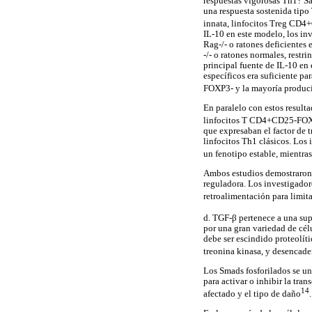
respuestas vigorosas Th1? S
una respuesta sostenida tipo
innata, linfocitos Treg CD4
IL-10 en este modelo, los in
Rag-/- o ratones deficientes
-/- o ratones normales, restr
principal fuente de IL-10 en 
específicos era suficiente pa
FOXP3- y la mayoría produ
En paralelo con estos resulta
linfocitos T CD4+CD25-FOX
que expresaban el factor de 
linfocitos Th1 clásicos. Los
un fenotipo estable, mientra
Ambos estudios demostraron 
reguladora. Los investigador
retroalimentación para limita
d. TGF-β pertenece a una sup
por una gran variedad de célu
debe ser escindido proteolític
treonina kinasa, y desencade
Los Smads fosforilados se un
para activar o inhibir la tra
14
afectado y el tipo de daño
.