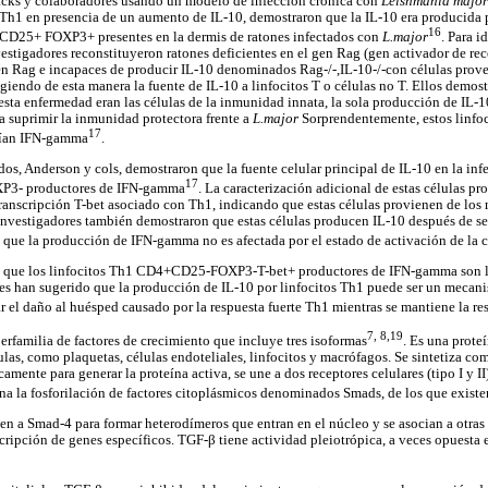
acks y colaboradores usando un modelo de infección crónica con
Leishmania major
 Th1 en presencia de un aumento de IL-10, demostraron que la IL-10 era producida 
16
+CD25+ FOXP3+ presentes en la dermis de ratones infectados con
L.major
. Para i
vestigadores reconstituyeron ratones deficientes en el gen Rag (gen activador de
 en Rag e incapaces de producir IL-10 denominados Rag-/-,IL-10-/-con células prov
ingiendo de esta manera la fuente de IL-10 a linfocitos T o células no T. Ellos demos
esta enfermedad eran las células de la inmunidad innata, la sola producción de IL-1
ra suprimir la inmunidad protectora frente a
L.major
Sorprendentemente, estos linfo
17
cían IFN-gamma
.
dos, Anderson y cols, demostraron que la fuente celular principal de IL-10 en la in
17
P3- productores de IFN-gamma
. La caracterización adicional de estas células p
transcripción T-bet asociado con Th1, indicando que estas células provienen de los
 investigadores también demostraron que estas células producen IL-10 después de se
s que la producción de IFN-gamma no es afectada por el estado de activación de la c
que los linfocitos Th1 CD4+CD25-FOXP3-T-bet+ productores de IFN-gamma son la 
es han sugerido que la producción de IL-10 por linfocitos Th1 puede ser un mecan
r el daño al huésped causado por la respuesta fuerte Th1 mientras se mantiene la re
7,
8,19
erfamilia de factores de crecimiento que incluye tres isoformas
. Es una prot
las, como plaquetas, células endoteliales, linfocitos y macrófagos. Se sintetiza co
amente para generar la proteína activa, se une a dos receptores celulares (tipo I y II
na la fosforilación de factores citoplásmicos denominados Smads, de los que existe
en a Smad-4 para formar heterodímeros que entran en el núcleo y se asocian a otra
nscripción de genes específicos. TGF-β tiene actividad pleiotrópica, a veces opuesta 