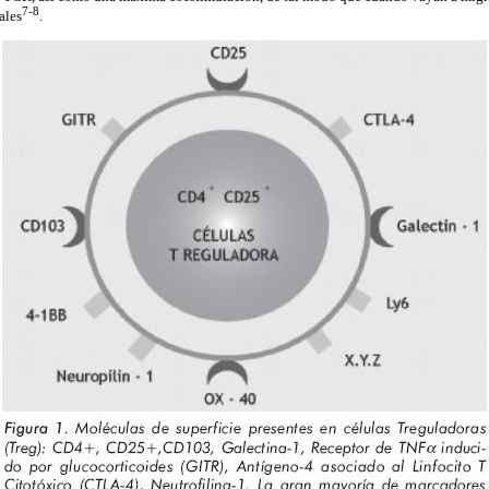
7-8
ales
.