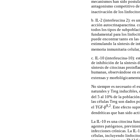
mecanismos han sido postulad
antagonismo competitivo de 
inactivación de los linfocito
b. IL-2 (interleucina 2): es 
acción autocrinaparacrina. c
todos los tipos de subpoblaci
fundamental para los linfoci
puede encontrar tanto en las 
estimulando la síntesis de in
memoria inmunitaria celular,
c. IL-10 (interleucina-10): 
de inhibición de la síntesis 
síntesis de citocinas proinfl
humanas, observándose en est
extensas y morfológicamente
No siempre es necesario el es
naturales y Treg inducibles,
del 5 al 10% de la población
las células Treg son dados p
8,2
el TGF-β
. Este efecto sup
dendríticas que han sido acti
La IL-10 es una citocina fun
agentes patógenos, previnie
infecciones crónicas. La IL
células, incluyendo linfocito