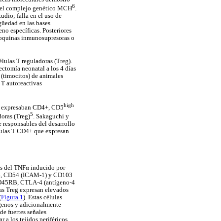
6
o del complejo genético MCH
.
udio; falla en el uso de
güedad en las bases
no específicas. Posteriores
itoquinas inmunosupresoras o
élulas T reguladoras (Treg).
ectomía neonatal a los 4 días
 (timocitos) de animales
 T autoreactivas
high
que expresaban CD4+, CD5
5
doras (Treg)
. Sakaguchi y
e responsables del desarrollo
lulas T CD4+ que expresan
es del TNF
α
inducido por
D44, CD54 (ICAM-1) y CD103
 CD45RB, CTLA-4 (antígeno-4
as Treg expresan elevados
(
Figura 1
). Estas células
ígenos y adicionalmente
de fuertes señales
a los tejidos periféricos,