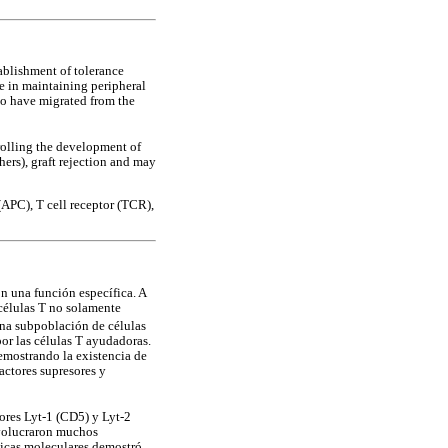
blishment of tolerance
le in maintaining peripheral
 to have migrated from the
ntrolling the development of
ers), graft rejection and may
(APC), T cell receptor (TCR),
on una función específica. A
células T no solamente
una subpoblación de células
or las células T ayudadoras.
emostrando la existencia de
factores supresores y
ores Lyt-1 (CD5) y Lyt-2
involucraron muchos
nicas moleculares demostró