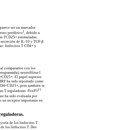
parece ser un marcador
1
ento periférico
, debido a
ulas TCD25+ estimuladas
 secreción de IL-10 y TGF-β.
omo: linfocitos T CD4+ y
 al compararlos con los
rogramada), neurofilina-1.
4+CD25+. El papel supresor
IRF ha sido reportado como
T CD4+CD25+, pero también se
11
las T reguladoras: FoxP3
que ha sido evaluada por
mo un receptor importante en
reguladoras.
oría de los linfocitos T
de los linfocitos T. Dos