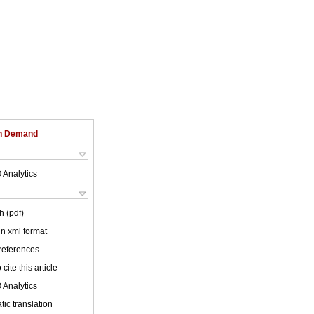
on Demand
 Analytics
h (pdf)
 in xml format
 references
cite this article
 Analytics
ic translation