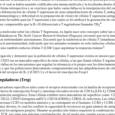
obre el cual se había asumido codificaba esta misma molécula y la localizaba dentr
forma retrospectiva y se concluye que hubo varias fallas en la interpretación del est
a diferenciación de células T supresoras de otras subpoblaciones de células T, ambi
inmunológica y dificultad en la preparación de clones de células T supresoras antíge
nte favorable para las T supresoras a las cuales se les atribuyó la generación de c
4
uy comprensible que la IL-10 diferenciará a T reguladoras llamadas TH
3
.
a molecular sobre las células T Supresoras, en Japón nace otro concepto sobre las c
 Sakakura en
The Aichi Cancer Research Institute (Nagoya)
, encontró que en la tim
ias enfermedades autoinmunes. Encontró que la trasferencia de células T inmaduras
ía la autoinmunidad, indicando que los animales normales no solo inducían células
5
 sino también inducía células T (CD4+) que suprimían la respuesta inmune
.
tigación y demostró que la población de células T supresoras existía en ratones 
 CD25 era un marcador específico de estas células, a las que llamó células T regula
 fallas en los mecanismos que regulan la tolerancia a lo propio son los directament
 y que las poblaciones directamente comprometidas son las subpoblaciones de cé
á del receptor de IL-2 (CD25+) y el factor de trascripción Foxp3.
reguladoras (Treg)
arcadores específicos tales como el receptor relacionado con la familia de receptor
l factor de trascripción Foxp3 y muestran elevados niveles de CD11a (LFA-1), C
imulación antigénica. Estas células exhiben otros marcadores de superficie como:
), CD122, CD103 (integrina
α
aEb7), CD134 (OX40) y CD62L (L-selectina). Las célul
imocinas CCR5 en modelos murinos y su contraparte en el humano, CCR4 y CCR8. 
uy diverso, lo cual les confiere la capacidad de reconocer un gran número de ant
hacia los antígenos propios. Durante su producción tímica requieren la combinación 
l TCR, así como una máxima coestimulación, de tal modo que cuando vayan a migrar 