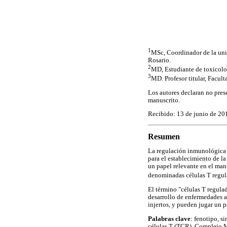
1
MSc, Coordinador de la uni
Rosario.
2
MD, Estudiante de toxicolo
3
MD. Profesor titular, Facu
Los autores declaran no pres
manuscrito.
Recibido: 13 de junio de 20
Resumen
La regulación inmunológica 
para el establecimiento de l
un papel relevante en el man
denominadas células T regula
El término "células T regulad
desarrollo de enfermedades au
injertos, y pueden jugar un pa
Palabras clave
: fenotipo, s
células T (TCR), Complejo 