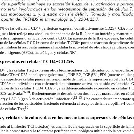
% de las células T CD4+ periféricas expresan constitutivamente CD25+. CD25 no 
g, más bien refleja una absoluta dependencia de la IL-2 para su función y mantenimi
ia de antígenos o anticuerpos contra CD3. En ausencia de la IL-2 exógena, las cél
nto de las células T CD4+ como de células T CD8+ por una reacción dependiente de
que inhiben la respuesta inmune al modular la actividad de otros tipos celulares, c
7
 de antígenos (APCs), macrófagos y células NK
.
expresados en células T CD4+CD25+.
4+, las células Treg expresan otros biomarcadores identificados como específicos
lulas CD4+CD25-e incluyen: galectina-1, TNF-R2, TGF-βR1, PD1 (muerte celular p
de superficie celular parece ser responsable de mediar la supresión en células CD
D25+ en individuos con enfermedad autoinmune activa, no ha sido esclarecido. G
unción de las células T CD4+CD25+, y es diferencialmente expresado en células 
9-10
D25- activadas
. Recientemente se descubrieron dos nuevos marcadores en célu
12-13
ear) y LAG-3 (gen 3 de activación linfocitaria)
. Una característica importante 
a acción de los corticoides, haciendo referencia al receptor de la neuropilina-1 co
10
 de células Treg
.
 y celulares involucrados en los mecanismos supresores de células 
do al Linfocito T Citotóxico): es una molécula expresada en la superficie de la may
lar la homeostasis y la tolerancia periférica inmunológica inhibiendo la activación 