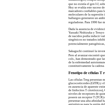
que no existía el gen I-J, s
Hoy se evalúa este suceso de 
marcadores confiables para l
moleculares de la supresión 
hallazgos generaron un ambie
reguladoras. Para 1990 fue m
Dada la ausencia de evidenci
Yazuaki Nishizuka y Teruyo
de nacidos podía inducir var
singénicos no tratados inhib
potencialmente patogénicas,
Sakaguchi continuó la inves
Pero al avanzar encontró que
cols., han demostrado que las
de la enfermedad autoinmune
constitutivamente la cadena 
Fenotipo de células T 
Las células Treg presentan m
glucocorticoides (GITR) y e
en ausencia de aparente est
de linfocitos T citotóxicos
niveles de receptores de qu
poseen un receptor T (TCR) m
presentar una alta afinidad 
antigénicas para la unión de