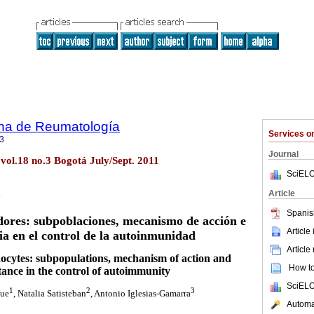
na de Reumatología
Services 
3
Journal
ol.18 no.3 Bogotá July/Sept. 2011
SciELO
Article
Spanis
dores: subpoblaciones, mecanismo de acción e
Article
a en el control de la autoinmunidad
Article
ocytes: subpopulations, mechanism of action and
How to 
ance in the control of autoimmunity
SciELO
1
2
3
que
, Natalia Satisteban
, Antonio Iglesias-Gamarra
Automat