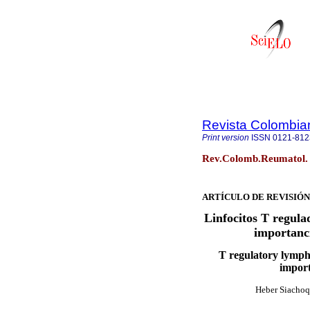
Revista Colombia
Print version
ISSN
0121-812
Rev.Colomb.Reumatol. v
ARTÍCULO DE REVISIÓN
Linfocitos T regula
importanci
T regulatory lymph
import
Heber Siacho