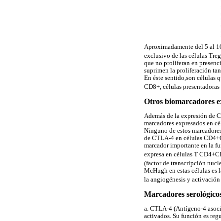
Aproximadamente del 5 al 10
exclusivo de las células Tre
que no proliferan en presenc
suprimen la proliferación ta
En éste sentido,son células 
CD8+, células presentadoras
Otros biomarcadores 
Además de la expresión de CD
marcadores expresados en cé
Ninguno de estos marcadores 
de CTLA-4 en células CD4+C
marcador importante en la f
expresa en células T CD4+C
(factor de transcripción nucl
McHugh en estas células es l
la angiogénesis y activación
Marcadores serológicos
a. CTLA-4 (Antígeno-4 asocia
activados. Su función es regu