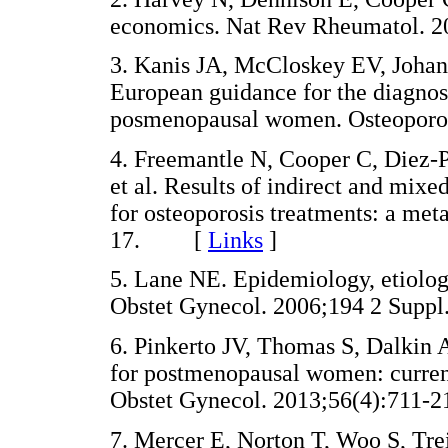
economics. Nat Rev Rheumatol.
3. Kanis JA, McCloskey EV, Johans
European guidance for the diagnos
posmenopausal women. Osteopor
4. Freemantle N, Cooper C, Diez-P
et al. Results of indirect and mixe
for osteoporosis treatments: a met
17. [
Links
]
5. Lane NE. Epidemiology, etiology
Obstet Gynecol. 2006;194 2 Su
6. Pinkerto JV, Thomas S, Dalkin 
for postmenopausal women: current
Obstet Gynecol. 2013;56(4):71
7. Mercer E, Norton T, Woo S, Tr