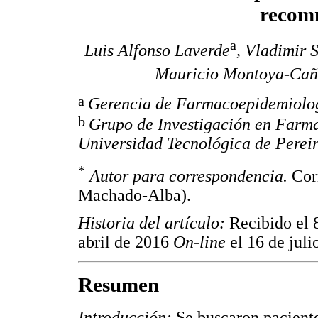
recom
a
Luis Alfonso Laverde
, Vladimir 
Mauricio Montoya-Ca
a
Gerencia de Farmacoepidemiolog
b
Grupo de Investigación en Farm
Universidad Tecnológica de Perei
*
Autor para correspondencia.
Cor
Machado-Alba).
Historia del artículo:
Recibido el 
abril de 2016
On-line
el 16 de jul
Resumen
Introducción:
Se buscaron paciente