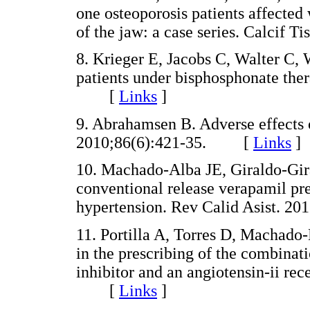
one osteoporosis patients affected
of the jaw: a case series. Calcif
8. Krieger E, Jacobs C, Walter C, 
patients under bisphosphonate the
[
Links
]
9. Abrahamsen B. Adverse effects o
2010;86(6):421-35. [
Links
]
10. Machado-Alba JE, Giraldo-Gi
conventional release verapamil pres
hypertension. Rev Calid Asist. 
11. Portilla A, Torres D, Machad
in the prescribing of the combinat
inhibitor and an angiotensin-ii rec
[
Links
]