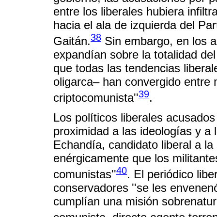
entre los liberales hubiera infil
hacia el ala de izquierda del Par
38
Gaitán.
Sin embargo, en los a
expandían sobre la totalidad del
que todas las tendencias liberale
oligarca– han convergido entre 
39
criptocomunista''
.
Los políticos liberales acusad
proximidad a las ideologías y a
Echandía, candidato liberal a la
enérgicamente que los militantes 
40
comunistas''
. El periódico libe
conservadores ''se les envenenó
cumplían una misión sobrenatura