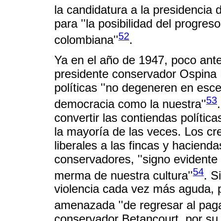
la candidatura a la presidenci
para ''la posibilidad del progreso
52
colombiana''
.
Ya en el año de 1947, poco ante
presidente conservador Ospina 
políticas ''no degeneren en esc
53
democracia como la nuestra''
convertir las contiendas política
la mayoría de las veces. Los cre
liberales a las fincas y hacien
conservadores, ''signo evidente
54
merma de nuestra cultura''
. S
violencia cada vez más aguda, 
amenazada ''de regresar al paga
conservador Betancourt, por su p