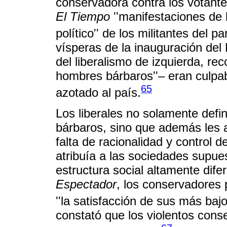
conservadora contra los votantes
El Tiempo
''manifestaciones de b
político'' de los militantes del p
vísperas de la inauguración del
del liberalismo de izquierda, re
hombres bárbaros''– eran culpab
65
azotado al país.
Los liberales no solamente def
bárbaros, sino que además les a
falta de racionalidad y control d
atribuía a las sociedades supue
estructura social altamente dife
Espectador
, los conservadores 
''la satisfacción de sus más bajo
constató que los violentos cons