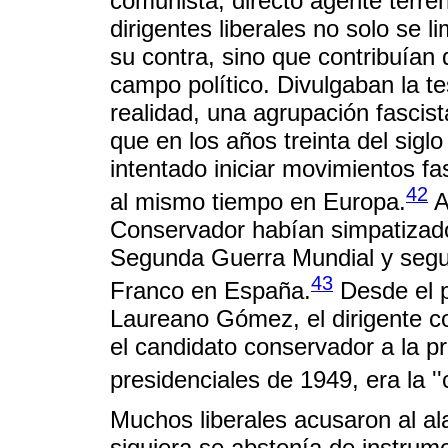
comunista, directo agente terren
dirigentes liberales no solo se 
su contra, sino que contribuían 
campo político. Divulgaban la te
realidad, una agrupación fascista
que en los años treinta del sig
intentado iniciar movimientos f
42
al mismo tiempo en Europa.
A
Conservador habían simpatizado
Segunda Guerra Mundial y segu
43
Franco en España.
Desde el p
Laureano Gómez, el dirigente c
el candidato conservador a la p
presidenciales de 1949, era la '
Muchos liberales acusaron al ala
siquiera se abstenía de instrume