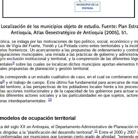
rica, se indaga por las motivaciones de tipo político, social, económico y mil
ios de Vigía del Fuerte, Yondó y La Pintada como entes territoriales y la inci
torios fronterizos. Un acercamiento a las propuestas de ordenamiento y control 
iguraciones municipales, una mirada a las prácticas de gobierno y administrac
o exclusión institucional y territorial, y la comprensión de las diferentes lógi
8
mentales
sobre las cuales se localizan dichos municipios aportan elementos h
uales propuestas de planeación y gestión territorial.
ada corresponde a un estudio cualitativo de caso, en el cual se combinaron e
9
al
y el trabajo de campo. Este último fue fundamental para acercarse de man
el territorio, a las perspectivas de los pobladores locales frente a los proce
 las acciones institucionales y de la capacidad de los gobiernos para actuar 
 los diferentes actores sociales y a las particularidades en que sujetos, actor
10
teras interdepartamentales.
 modelos de ocupación territorial
a del siglo XX en Antioquia, el Departamento Administrativo de Planeación ini
11
 dirigidas a la ''planificación del desarrollo territorial'',
Entre el 2000 y 2007 s
conformadas por municipios que tuvieran cierto grado de afinidad, ''teniendo 