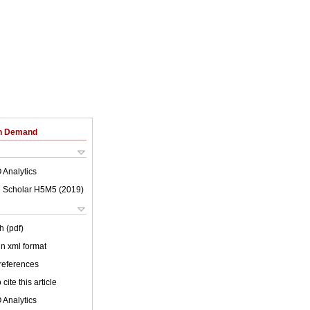
on Demand
 Analytics
 Scholar H5M5 (
2019
)
h (pdf)
 in xml format
 references
cite this article
 Analytics