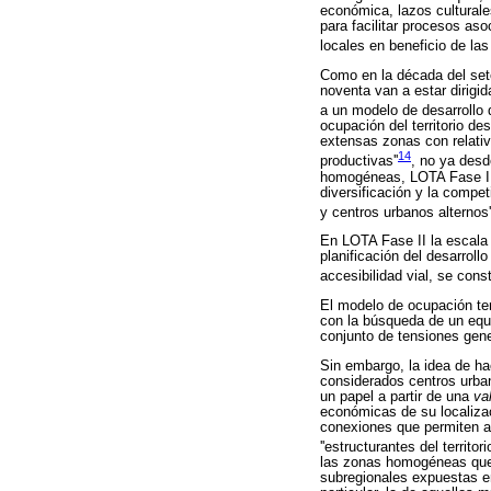
económica, lazos culturales
para facilitar procesos as
locales en beneficio de las
Como en la década del sete
noventa van a estar dirigi
a un modelo de desarrollo d
ocupación del territorio de
extensas zonas con relativ
14
productivas''
, no ya desde
homogéneas, LOTA Fase I pr
diversificación y la compet
y centros urbanos alternos'
En LOTA Fase II la escala d
planificación del desarroll
accesibilidad vial, se cons
El modelo de ocupación ter
con la búsqueda de un equil
conjunto de tensiones gene
Sin embargo, la idea de ha
considerados centros urba
un papel a partir de una
va
económicas de su localizac
conexiones que permiten a
''estructurantes del territori
las zonas homogéneas que 
subregionales expuestas en 