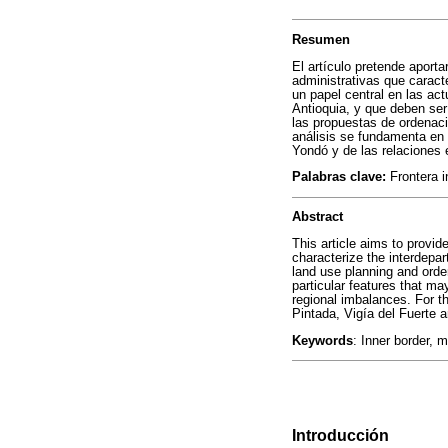
Resumen
El artículo pretende aporta
administrativas que caract
un papel central en las ac
Antioquia, y que deben ser
las propuestas de ordenació
análisis se fundamenta en 
Yondó y de las relaciones e 
Palabras clave:
Frontera in
Abstract
This article aims to provid
characterize the interdepar
land use planning and orde
particular features that m
regional imbalances. For th
Pintada, Vigía del Fuerte a
Keywords
: Inner border, mu
Introducción