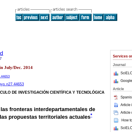
ad
Services 
7
Journal
ín July/Dec. 2014
SciELO
7.44653
Google
/hys.n27.44653
Article
ÍCULO DE INVESTIGACIÓN CIENTÍFICA Y TECNOLÓGICA
Spanis
Article
 las fronteras interdepartamentales de
Article
*
las propuestas territoriales actuales
How to 
SciELO