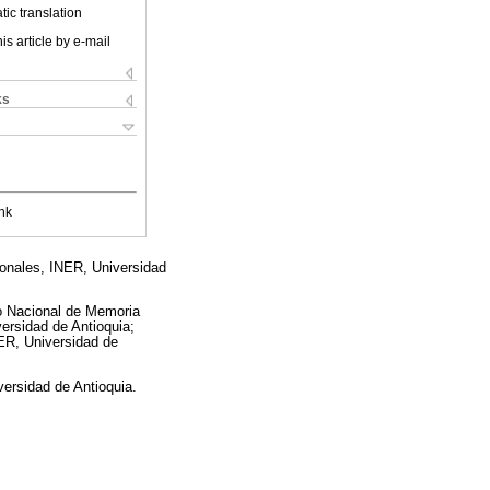
ic translation
is article by e-mail
ks
nk
gionales, INER, Universidad
ro Nacional de Memoria
ersidad de Antioquia;
INER, Universidad de
versidad de Antioquia.