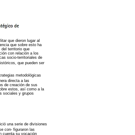
itar que dieron lugar al
dencia que sobre esto ha
del territorio que
ión con relación a los
cas socio-territoriales de
istóricos, que pueden ser
strategias metodológicas
era directa a las
sos de creación de sus
sobre estos, así como a la
es sociales y grupos
ció una serie de divisiones
e con- figuraron las
en cuenta su vocación