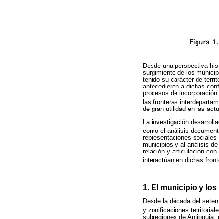
Desde una perspectiva histó
surgimiento de los municip
tenido su carácter de terri
antecedieron a dichas conf
procesos de incorporación y/
las fronteras interdeparta
de gran utilidad en las act
La investigación desarroll
como el análisis document
representaciones sociales d
municipios y al análisis de
relación y articulación con
interactúan en dichas fron
1. El municipio y los
Desde la década del setent
y zonificaciones territoriales
subregiones de Antioquia, 