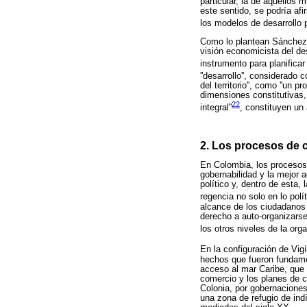
particular, la de aquellos
este sentido, se podría af
los modelos de desarrollo
Como lo plantean Sánchez 
visión economicista del desa
instrumento para planificar
''desarrollo'', considerado 
del territorio'', como ''un 
dimensiones constitutivas, 
22
integral''
, constituyen un 
2. Los procesos de c
En Colombia, los procesos 
gobernabilidad y la mejor a
político y, dentro de esta, 
regencia no solo en lo polít
alcance de los ciudadanos
derecho a auto-organizars
los otros niveles de la organ
En la configuración de Vig
hechos que fueron fundamen
acceso al mar Caribe, que d
comercio y los planes de co
Colonia, por gobernaciones
una zona de refugio de indí