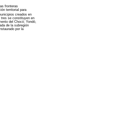
as fronteras
n territorial para
 municipios creados en
 tres se constituyen en
amento del Chocó; Yondó,
ada de la subregión
nstaurado por la