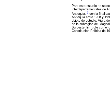
Para este estudio se selec
interdepartamentales de An
7
Antioquia,
con la finalida
Antioquia entre 1958 y 199
objeto de estudio: Vigía d
de la subregión del Magdal
Suroeste, limítrofe con el
Constitución Política de 1