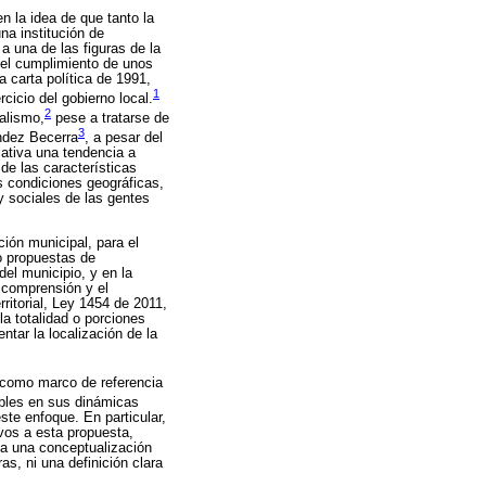
n la idea de que tanto la
na institución de
a una de las figuras de la
o el cumplimiento de unos
 carta política de 1991,
1
cicio del gobierno local.
2
alismo,
pese a tratarse de
3
ández Becerra
, a pesar del
slativa una tendencia a
de las características
us condiciones geográficas,
y sociales de las gentes
ión municipal, para el
do propuestas de
 del municipio, y en la
a comprensión y el
ritorial, Ley 1454 de 2011,
la totalidad o porciones
ntar la localización de la
e como marco de referencia
ables en sus dinámicas
ste enfoque. En particular,
vos a esta propuesta,
a a una conceptualización
s, ni una definición clara