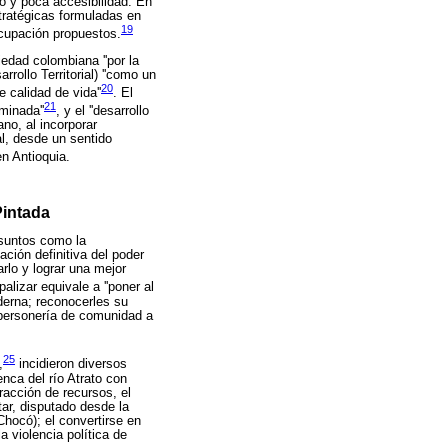
o y poca accesibilidad. En
tratégicas formuladas en
19
cupación propuestos.
edad colombiana ''por la
rrollo Territorial) ''como un
20
 calidad de vida''
. El
21
rminada''
, y el ''desarrollo
ano, al incorporar
ial, desde un sentido
en Antioquia.
Pintada
asuntos como la
ación definitiva del poder
arlo y lograr una mejor
alizar equivale a ''poner al
derna; reconocerles su
 personería de comunidad a
25
,
incidieron diversos
nca del río Atrato con
racción de recursos, el
tar, disputado desde la
hocó); el convertirse en
a violencia política de