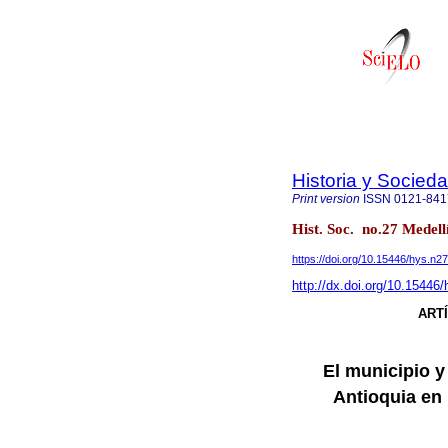
Historia y Socied
Print version
ISSN
0121-841
Hist. Soc. no.27 Medell
https://doi.org/10.15446/hys.n2
http://dx.doi.org/10.15446
ART
El municipio y
Antioquia en 