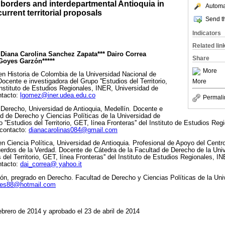
 borders and interdepartmental Antioquia in
Automat
current territorial proposals
Send th
Indicators
Related lin
Diana Carolina Sanchez Zapata*** Dairo Correa
Share
 Goyes Garzón*****
More
 en Historia de Colombia de la Universidad Nacional de
More
cente e investigadora del Grupo ''Estudios del Territorio,
 Instituto de Estudios Regionales, INER, Universidad de
ntacto:
lgomez@iner.udea.edu.co
Permali
Derecho, Universidad de Antioquia, Medellín. Docente e
ad de Derecho y Ciencias Políticas de la Universidad de
o ''Estudios del Territorio, GET, línea Fronteras'' del Instituto de Estudios Re
 contacto:
dianacarolinas084@gmail.com
 en Ciencia Política, Universidad de Antioquia. Profesional de Apoyo del Cent
uerdos de la Verdad. Docente de Cátedra de la Facultad de Derecho de la Univ
s del Territorio, GET, línea Fronteras'' del Instituto de Estudios Regionales, 
ntacto:
dai_correa@ yahoo.it
ión, pregrado en Derecho. Facultad de Derecho y Ciencias Políticas de la Uni
es88@hotmail.com
febrero de 2014 y aprobado el 23 de abril de 2014