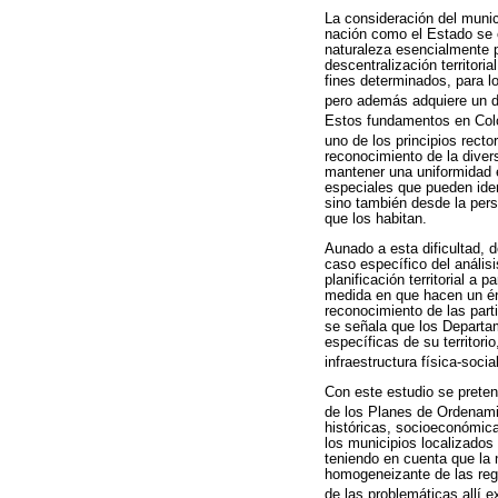
La consideración del munic
nación como el Estado se co
naturaleza esencialmente p
descentralización territori
fines determinados, para l
pero además adquiere un des
Estos fundamentos en Colom
uno de los principios rect
reconocimiento de la divers
mantener una uniformidad e
especiales que pueden ident
sino también desde la pers
que los habitan.
Aunado a esta dificultad, 
caso específico del anális
planificación territorial a 
medida en que hacen un énf
reconocimiento de las part
se señala que los Departam
específicas de su territori
infraestructura física-soc
Con este estudio se preten
de los Planes de Ordenamien
históricas, socioeconómicas
los municipios localizados
teniendo en cuenta que la 
homogeneizante de las regi
de las problemáticas allí ex