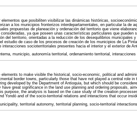
r elementos que posibiliten visibilizar las dinámicas históricas, socioeconómic
erizan a los municipios fronterizos interdepartamentales, en particular la de 
tuales propuestas de planeación y ordenación del territorio que viene elabora
 consideradas, ya que poseen unas características particulares que pueden se
n del territorio, orientadas a la reducción de los desequilibrios municipales y 
el estudio de caso de los procesos de creación de los municipios de La Pinta
interacciones socioterritoriales presentes hacia el interior y el exterior de An
terna, municipio, autonomía territorial, ordenamiento territorial, interacciones 
e elements to make visible the historical, socio-economic, political and admin
tmental border towns, particularly those that have not played a central role in 
ring developed by the Department of Antioquia, but which should be conside
ay have great significance in the land use planning and ordering proposals, ai
is purpose, the analysis is based on the case study of the creation processes
nd Yondó and of the socio-territorial relations and interactions that occur insi
nicipality, territorial autonomy, territorial planning, socio-territorial interactions