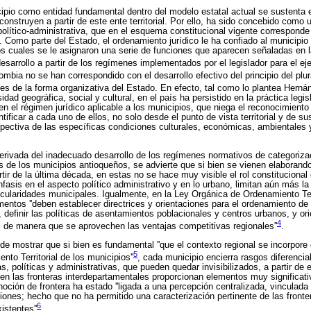
ipio como entidad fundamental dentro del modelo estatal actual se sustenta e
nstruyen a partir de este ente territorial. Por ello, ha sido concebido como u
olítico-administrativa, que en el esquema constitucional vigente corresponde 
al. Como parte del Estado, el ordenamiento jurídico le ha confiado al municipi
os cuales se le asignaron una serie de funciones que aparecen señaladas en la
arrollo a partir de los regímenes implementados por el legislador para el ejer
bia no se han correspondido con el desarrollo efectivo del principio del plur
ores de la forma organizativa del Estado. En efecto, tal como lo plantea Hern
idad geográfica, social y cultural, en el país ha persistido en la práctica legi
n el régimen jurídico aplicable a los municipios, que niega el reconocimiento 
ificar a cada uno de ellos, no solo desde el punto de vista territorial y de s
pectiva de las específicas condiciones culturales, económicas, ambientales 
derivada del inadecuado desarrollo de los regímenes normativos de categorizac
is de los municipios antioqueños, se advierte que si bien se vienen elaboran
partir de la última década, en estas no se hace muy visible el rol constitucional
asis en el aspecto político administrativo y en lo urbano, limitan aún más l
icularidades municipales. Igualmente, en la Ley Orgánica de Ordenamiento Ter
entos ''deben establecer directrices y orientaciones para el ordenamiento de 
o, definir las políticas de asentamientos poblacionales y centros urbanos, y orie
4
ial de manera que se aprovechen las ventajas competitivas regionales''
.
de mostrar que si bien es fundamental ''que el contexto regional se incorpor
5
to Territorial de los municipios''
, cada municipio encierra rasgos diferenci
, políticas y administrativas, que pueden quedar invisibilizados, a partir de e
 en las fronteras interdepartamentales proporcionan elementos muy significati
noción de frontera ha estado ''ligada a una percepción centralizada, vinculad
ones; hecho que no ha permitido una caracterización pertinente de las frontera
6
istentes''
.