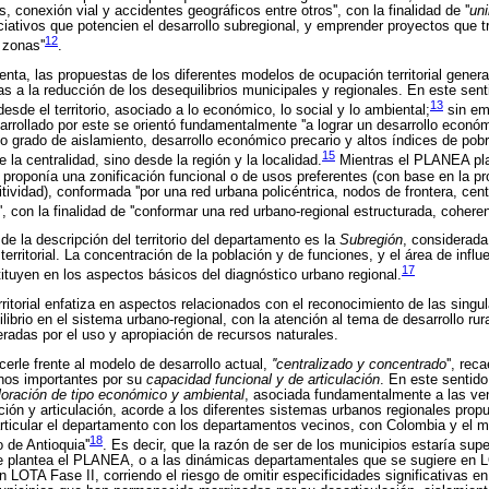
, conexión vial y accidentes geográficos entre otros'', con la finalidad de ''
uni
ociativos que potencien el desarrollo subregional, y emprender proyectos que t
12
 zonas''
.
nta, las propuestas de los diferentes modelos de ocupación territorial genera
das a la reducción de los desequilibrios municipales y regionales. En este se
13
esde el territorio, asociado a lo económico, lo social y lo ambiental;
sin em
sarrollado por este se orientó fundamentalmente ''a lograr un desarrollo econó
o grado de aislamiento, desarrollo económico precario y altos índices de pobr
15
 la centralidad, sino desde la región y la localidad.
Mientras el PLANEA pl
oponía una zonificación funcional o de usos preferentes (con base en la pro
itividad), conformada ''por una red urbana policéntrica, nodos de frontera, cen
', con la finalidad de ''conformar una red urbano-regional estructurada, coheren
e la descripción del territorio del departamento es la
Subregión
, considerad
o territorial. La concentración de la población y de funciones, y el área de infl
17
tituyen en los aspectos básicos del diagnóstico urbano regional.
ritorial enfatiza en aspectos relacionados con el reconocimiento de las singu
ibrio en el sistema urbano-regional, con la atención al tema de desarrollo rur
radas por el uso y apropiación de recursos naturales.
cerle frente al modelo de desarrollo actual,
''centralizado y concentrado
'', re
nos importantes por su
capacidad funcional y de articulación
. En este sentido
loración de tipo económico y ambiental
, asociada fundamentalmente a las ven
ión y articulación, acorde a los diferentes sistemas urbanos regionales propu
rticular el departamento con los departamentos vecinos, con Colombia y el 
18
o de Antioquia''
. Es decir, que la razón de ser de los municipios estaría sup
plantea el PLANEA, o a las dinámicas departamentales que se sugiere en L
LOTA Fase II, corriendo el riesgo de omitir especificidades significativas en