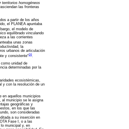
r territorios homogéneos
rasciendan las fronteras
dos a partir de los años
ntido, el PLANEA apuntaba
bargo, el modelo de
mico equilibrado vinculando
eza a las corrientes
anteaba unas zonas
ductividad, la
tros urbanos de articulación
16
te y consistente''
.
a como unidad de
uencia determinadas por la
laridades ecosistémicas,
al y con la resolución de un
cae en aquellos municipios
, al municipio se le asigna
tajas geográficas y
estos, en los que las
mundo, son consideradas
editada a su inserción en
OTA Fase I, o a las
 lo municipal y, en