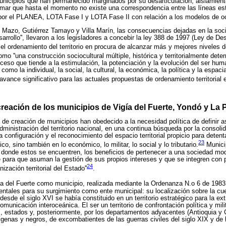
 municipios que han permanecido marginados por su desarticulación, aislamient
irmar que hasta el momento no existe una correspondencia entre las líneas es
 por el PLANEA, LOTA Fase I y LOTA Fase II con relación a los modelos de o
Mazo, Gutiérrez Tamayo y Villa Marín, las consecuencias dejadas en la soci
rrollo'', llevaron a los legisladores a concebir la ley 388 de 1997 (Ley de Desa
 el ordenamiento del territorio en procura de alcanzar más y mejores niveles de
como ''una construcción sociocultural múltiple, histórica y territorialmente dete
proceso que tiende a la estimulación, la potenciación y la evolución del ser hum
como la individual, la social, la cultural, la económica, la política y la espac
avance significativo para las actuales propuestas de ordenamiento territorial 
reación de los municipios de Vigía del Fuerte, Yondó y La 
de creación de municipios han obedecido a la necesidad política de definir 
dministración del territorio nacional, en una continua búsqueda por la consolid
la configuración y el reconocimiento del espacio territorial propicio para detent
23
ico, sino también en lo económico, lo militar, lo social y lo tributario.
Municip
 donde estos se encuentren, los beneficios de pertenecer a una sociedad mo
e para que asuman la gestión de sus propios intereses y que se integren con
24
ización territorial del Estado''
.
ía del Fuerte como municipio, realizada mediante la Ordenanza N.o 6 de 1983
tales para su surgimiento como ente municipal: su localización sobre la cue
esde el siglo XVI se había constituido en un territorio estratégico para la ext
municación interoceánica. El ser un territorio de confrontación política y mili
, estados y, posteriormente, por los departamentos adyacentes (Antioquia y C
genas y negros, de excombatientes de las guerras civiles del siglo XIX y de l