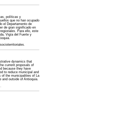
as, políticas y
aquellos que no han ocupado
ndo el Departamento de
r de gran significado en
regionales. Para ello, este
da, Vigía del Fuerte y
tioquia.
socioterritoriales.
istrative dynamics that
the current proposals of
red because they have
med to reduce municipal and
 of the municipalities of La
de and outside of Antioquia.
.