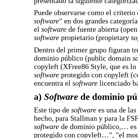
presentado la siguiente categoriza
Puede observarse como el criterio 
software
" en dos grandes categorí
el
software
de fuente abierta (ope
software
propietario (propietary
so
Dentro del primer grupo figuran tr
dominio público (public domain
s
copyleft (XFree86 Style, que es lo
software
protegido con copyleft (co
encuentra el
software
licenciado b
a)
Software
de dominio pú
Este tipo de
software
es una de las
hecho, para Stallman y para la FSF
software
de dominio público,… es 
protegido con copyleft…", "el mo