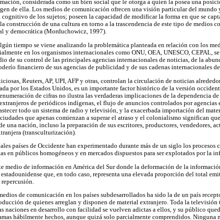
rmación, considerada como un bien social que le otorga a quien la posea una posici
gen de ella. Los medios de comunicación ofrecen una visión particular del mundo y
ognitivo de los sujetos; poseen la capacidad de modificar la forma en que se capta 
 la construcción de una cultura en torno a la trascendencia de este tipo de medios
ral y democrática (Morduchowicz, 1997).
algún tiempo se viene analizando la problemática planteada en relación con los m
ecialmente en los organismos internacionales como ONU, OEA, UNESCO, CEPAL, se a
o de su control de las principales agencias internacionales de noticias, de la abun
oderío financiero de sus agencias de publicidad y de sus cadenas internacionales de
iciosas, Reuters, AP, UPI, AFP y otras, controlan la circulación de noticias alreded
 por los Estados Unidos, es un importante factor histórico de la versión occidenta
e enumeración de cifras no ilustra las verdaderas implicaciones de la dependencia d
 extranjeros de periódicos indígenas, el flujo de anuncios controlados por agencias 
stecer todo un sistema de radio y televisión, y la exacerbada importación del mater
ciudades que apenas comienzan a superar el atraso y el colonialismo significan que
de una nación, incluso la preparación de sus escritores, productores, vendedores, a
tranjera (transculturización).
ipales países de Occidente han experimentado durante más de un siglo los procesos
as en públicos homogéneos y en mercados dispuestos para ser explotados por la in
te medio de información en América del Sur donde la deformación de la información 
stadounidense que, en todo caso, representa una elevada proporción del total emi
 repercusión.
medios de comunicación en los países subdesarrollados ha sido la de un país recepto
roducción de quienes arreglan y disponen de material extranjero. Toda la televisión
las naciones en desarrollo con facilidad se vuelven adictas a ellos, y su público qu
ramas hábilmente hechos, aunque quizá solo parcialmente comprendidos. Ninguna n