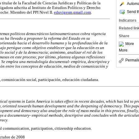
titular de la Facultad de Ciencias Jurídicas y Políticas de la
Automat
igadora adscrita al Instituto de Estudios Políticos y Derecho
Send th
Roche. Miembro del PPI Nivel II.
eduvigesm.gmail.com
.
Indicators
Related lin
sistemas políticos democráticos latinoamericanos cobra vigencia
Share
uso ha llevado a proponer la reforma del Estado en su
 orientada hacia el desarrollo humano y la profundización de la
More
bajo persigue como objetivo establecer que la educación es un
More
lo social y de la democracia; asimismo, analizar el rol de los
asas en este proceso; por último, plantea algunas reflexiones
Permali
. Se emplea una metodología documental- empírica, descriptiva y
ción entre los conceptos de educación, medios de comunicación y
, comunicación social, participación, educación ciudadana.
tical systems in Latin America is takes effect in recent decades, which has led to pr
ety, oriented towards human development and the deepening of democracy. This pape
lopment and democracy also analyze the role of mass media in this process, finally
ys a documentary- empirical methods, descriptive and concludes with the articula
racy.
l communication, participation, citizenship education.
octubre de 2008