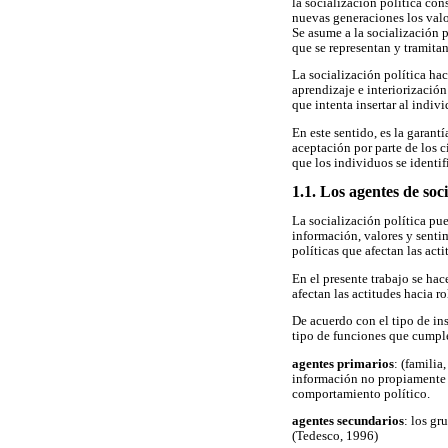
la socialización política cons
nuevas generaciones los valo
Se asume a la socialización 
que se representan y tramitan
La socialización política ha
aprendizaje e interiorización
que intenta insertar al indi
En este sentido, es la garant
aceptación por parte de los c
que los individuos se identi
1.1. Los agentes de soc
La socialización política pu
información, valores y sentim
políticas que afectan las act
En el presente trabajo se hac
afectan las actitudes hacia r
De acuerdo con el tipo de ins
tipo de funciones que cumple
agentes primarios
: (familia
información no propiamente p
comportamiento político.
agentes secundarios
: los gr
(Tedesco, 1996)