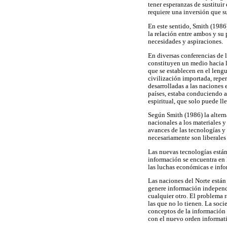
tener esperanzas de sustitui
requiere una inversión que s
En este sentido, Smith (1986) 
la relación entre ambos y s
necesidades y aspiraciones.
En diversas conferencias de
constituyen un medio hacia 
que se establecen en el leng
civilización importada, reper
desarrolladas a las naciones 
países, estaba conduciendo a 
espiritual, que solo puede l
Según Smith (1986) la altern
nacionales a los materiales 
avances de las tecnologías y
necesariamente son liberales
Las nuevas tecnologías están
información se encuentra en l
las luchas económicas e info
Las naciones del Norte están
genere información independi
cualquier otro. El problema r
las que no lo tienen. La soc
conceptos de la información 
con el nuevo orden informati