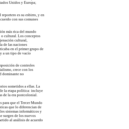
Estados Unidos y Europa;
 reportero es su esbirro, y en
 acuerdo con sus comunes
ción más rica del mundo
 o cultural. Los conceptos
jenación cultural,
ía de las naciones
cticaba en el primer grupo de
 y a un tipo de vacío
imposición de controles
ialismo, crece con los
dad dominante no
rios sometidos a ellas. La
e la etapa política: incluye
s de la era postcolonial.
sas para que el Tercer Mundo
ticas que lo diferencian de
ales sistemas informáticos y
ue surgen de los nuevos
etido al análisis de acuerdo