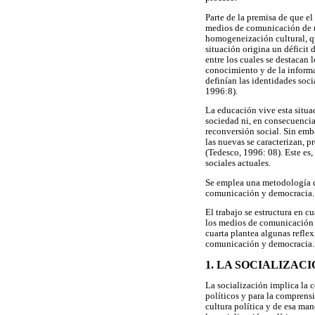
Parte de la premisa de que el
medios de comunicación de ma
homogeneización cultural, que
situación origina un déficit 
entre los cuales se destacan
conocimiento y de la informa
definían las identidades socia
1996:8).
La educación vive esta situa
sociedad ni, en consecuencia
reconversión social. Sin emb
las nuevas se caracterizan, p
(Tedesco, 1996: 08). Este es
sociales actuales.
Se emplea una metodología do
comunicación y democracia.
El trabajo se estructura en cu
los medios de comunicación d
cuarta plantea algunas refle
comunicación y democracia.
1. LA SOCIALIZAC
La socialización implica la 
políticos y para la comprens
cultura política y de esa man