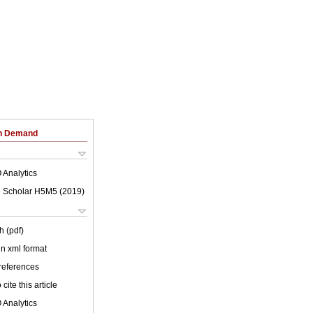
on Demand
 Analytics
 Scholar H5M5 (
2019
)
h (pdf)
 in xml format
 references
cite this article
 Analytics