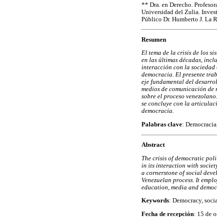
**
Dra. en Derecho. Profesora 
Universidad del Zulia. Invest
Público Dr. Humberto J. La 
Resumen
El tema de la crisis de los 
en las últimas décadas, incl
interacción con la sociedad
democracia. El presente tra
eje fundamental del desarrol
medios de comunicación de m
sobre el proceso venezolano
se concluye con la articula
democracia.
Palabras clave
: Democracia
Abstract
The crisis of democratic poli
in its interaction with soci
a cornerstone of social deve
Venezuelan process. It emplo
education, media and democ
Keywords
: Democracy, socia
Fecha de recepción
: 15 de 