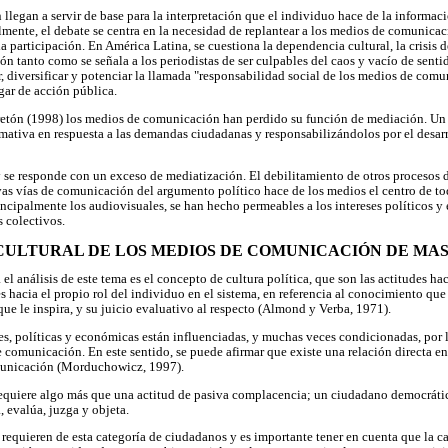
legan a servir de base para la interpretación que el individuo hace de la informac
almente, el debate se centra en la necesidad de replantear a los medios de comunica
a participación. En América Latina, se cuestiona la dependencia cultural, la crisis 
n tanto como se señala a los periodistas de ser culpables del caos y vacío de senti
 diversificar y potenciar la llamada "responsabilidad social de los medios de com
ar de acción pública.
retón (1998) los medios de comunicación han perdido su función de mediación. Un 
rmativa en respuesta a las demandas ciudadanas y responsabilizándolos por el desarr
se responde con un exceso de mediatización. El debilitamiento de otros procesos 
as vías de comunicación del argumento político hace de los medios el centro de to
cipalmente los audiovisuales, se han hecho permeables a los intereses políticos y
s colectivos.
A CULTURAL DE LOS MEDIOS DE COMUNICACIÓN DE MA
l análisis de este tema es el concepto de cultura política, que son las actitudes hac
des hacia el propio rol del individuo en el sistema, en referencia al conocimiento qu
que le inspira, y su juicio evaluativo al respecto (Almond y Verba, 1971).
es, políticas y económicas están influenciadas, y muchas veces condicionadas, por l
 comunicación. En este sentido, se puede afirmar que existe una relación directa en
unicación (Morduchowicz, 1997).
quiere algo más que una actitud de pasiva complacencia; un ciudadano democrátic
, evalúa, juzga y objeta.
requieren de esta categoría de ciudadanos y es importante tener en cuenta que la 