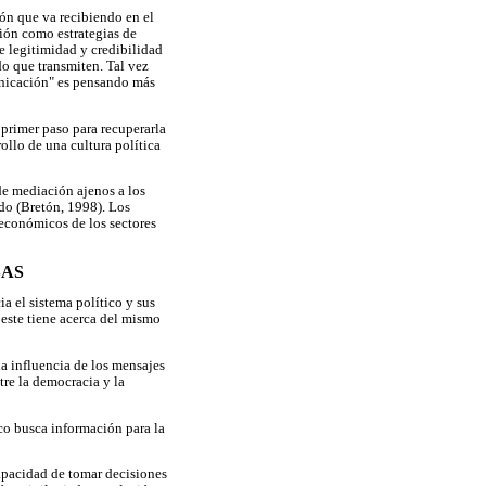
ión que va recibiendo en el
ción como estrategias de
de legitimidad y credibilidad
do que transmiten. Tal vez
unicación" es pensando más
primer paso para recuperarla
ollo de una cultura política
de mediación ajenos a los
do (Bretón, 1998). Los
 económicos de los sectores
SAS
ia el sistema político y sus
e este tiene acerca del mismo
a influencia de los mensajes
tre la democracia y la
o busca información para la
capacidad de tomar decisiones