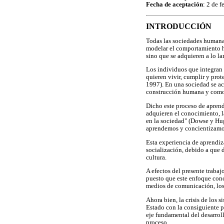
Fecha de aceptación
: 2 de 
INTRODUCCIÓN
Todas las sociedades humana
modelar el comportamiento hu
sino que se adquieren a lo l
Los individuos que integran u
quieren vivir, cumplir y prot
1997). En una sociedad se ac
construcción humana y como 
Dicho este proceso de aprend
adquieren el conocimiento, l
en la sociedad" (Dowse y Hug
aprendemos y concientizamos 
Esta experiencia de aprendiz
socialización, debido a que 
cultura.
A efectos del presente trabaj
puesto que este enfoque conce
medios de comunicación, los 
Ahora bien, la crisis de los 
Estado con la consiguiente p
eje fundamental del desarrol
proceso.