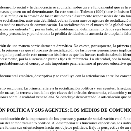
 desarrollo social y la democracia se apuntalan sobre un eje fundamental que es la e
sas ejercen un rol determinante. En este sentido, Tedesco (1996) hace énfasis en la
 se refleja en la erosión de las instituciones clásicamente responsables de esta fun
de socialización; ante esta debilidad, cobran fuerza nuevos agentes de socialización
 los medios masivos de comunicación. La socialización en el marco de la globalizaci
ción nos enfrenta "… por un lado, al problema del debilitamiento de los ejes básico
les y personales y, por el otro, a la pérdida de ideales, la ausencia de utopía, la fa
ción de una manera particularmente dramática. No es esta, por supuesto, la primera 
, la primera vez que el proceso de socialización de las nuevas generaciones implic
argo, lo peculiar de este momento histórico es que las fuentes tradicionales de ide
recisamente, por la ausencia de puntos fijos de referencia. La identidad, por lo tanto
, probablemente, el concepto más importante para referirnos al proceso educativo q
cumental-empírica, descriptiva y se concluye con la articulación entre los conce
atro secciones. La primera refiere a la socialización política y sus agentes; la segund
e masas; la tercera vincula los ejes claves del artículo: democracia, educación y 
xiones sobre la realidad venezolana. Se concluye demostrando la articulación que h
IÓN POLÍTICA Y SUS AGENTES: LOS MEDIOS DE COMUN
consideración de la importancia de los procesos y pautas de socialización en el fun
ión del comportamiento político. Al desempeñar sus funciones específicas, los indiv
era forman sus orientaciones hacia sus objetos políticos. Bajo la perspectiva de un 