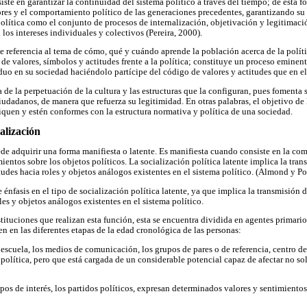
iste en garantizar la continuidad del sistema político a través del tiempo; de esta fo
res y el comportamiento político de las generaciones precedentes, garantizando s
política como el conjunto de procesos de internalización, objetivación y legitimaci
 los intereses individuales y colectivos (Pereira, 2000).
ce referencia al tema de cómo, qué y cuándo aprende la población acerca de la polít
 de valores, símbolos y actitudes frente a la política; constituye un proceso emine
viduo en su sociedad haciéndolo partícipe del código de valores y actitudes que en e
ía de la perpetuación de la cultura y las estructuras que la configuran, pues foment
iudadanos, de manera que refuerza su legitimidad. En otras palabras, el objetivo de 
fiquen y estén conformes con la estructura normativa y política de una sociedad.
ialización
ede adquirir una forma manifiesta o latente. Es manifiesta cuando consiste en la co
ientos sobre los objetos políticos. La socialización política latente implica la tra
itudes hacia roles y objetos análogos existentes en el sistema político. (Almond y P
e énfasis en el tipo de socialización política latente, ya que implica la transmisión 
oles y objetos análogos existentes en el sistema político.
tituciones que realizan esta función, esta se encuentra dividida en agentes primario
n en las diferentes etapas de la edad cronológica de las personas:
, escuela, los medios de comunicación, los grupos de pares o de referencia, centro de
olítica, pero que está cargada de un considerable potencial capaz de afectar no sol
upos de interés, los partidos políticos, expresan determinados valores y sentimientos