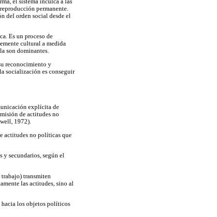
rma, el sistema inculca a las
u reproducción permanente.
ón del orden social desde el
ica. Es un proceso de
ntemente cultural a medida
lla son dominantes.
a su reconocimiento y
la socialización es conseguir
municación explícita de
nsmisión de actitudes no
owell, 1972).
de actitudes no políticas que
s y secundarios, según el
 trabajo) transmiten
amente las actitudes, sino al
 hacia los objetos políticos