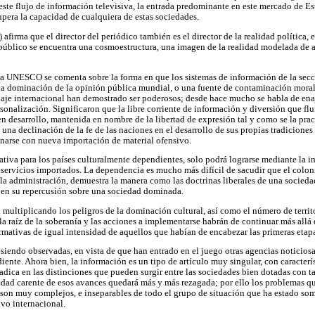
r este flujo de información televisiva, la entrada predominante en este mercado de 
upera la capacidad de cualquiera de estas sociedades.
afirma que el director del periódico también es el director de la realidad política, el
u público se encuentra una cosmoestructura, una imagen de la realidad modelada de
 la UNESCO se comenta sobre la forma en que los sistemas de información de la sec
la dominación de la opinión pública mundial, o una fuente de contaminación moral
uaje internacional han demostrado ser poderosos; desde hace mucho se habla de ena
sonalización. Significaron que la libre corriente de información y diversión que flu
en desarrollo, mantenida en nombre de la libertad de expresión tal y como se la pra
una declinación de la fe de las naciones en el desarrollo de sus propias tradiciones
lenarse con nueva importación de material ofensivo.
ativa para los países culturalmente dependientes, solo podrá lograrse mediante la 
y servicios importados. La dependencia es mucho más difícil de sacudir que el colon
 la administración, demuestra la manera como las doctrinas liberales de una socie
 en su repercusión sobre una sociedad dominada.
 multiplicando los peligros de la dominación cultural, así como el número de territo
a raíz de la soberanía y las acciones a implementarse habrán de continuar más allá d
rmativas de igual intensidad de aquellos que habían de encabezar las primeras etapa
 siendo observadas, en vista de que han entrado en el juego otras agencias noticio
ente. Ahora bien, la información es un tipo de artículo muy singular, con caracterís
adica en las distinciones que pueden surgir entre las sociedades bien dotadas con t
iedad carente de esos avances quedará más y más rezagada; por ello los problemas q
son muy complejos, e inseparables de todo el grupo de situación que ha estado som
vo internacional.