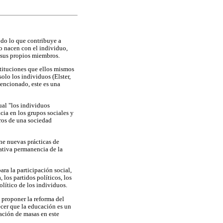
do lo que contribuye a
o nacen con el individuo,
 sus propios miembros.
stituciones que ellos mismos
solo los individuos (Elster,
encionado, este es una
ual "los individuos
cia en los grupos sociales y
bros de una sociedad
ne nuevas prácticas de
lativa permanencia de la
ara la participación social,
 los partidos políticos, los
lítico de los individuos.
a proponer la reforma del
ecer que la educación es un
ación de masas en este