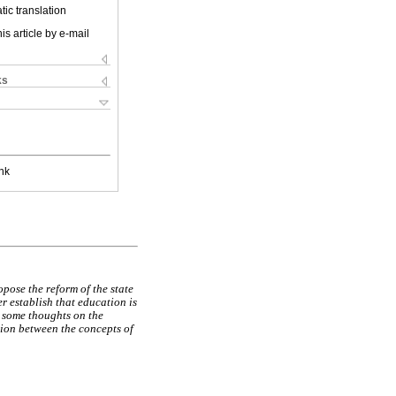
ic translation
is article by e-mail
ks
nk
opose the reform of the state
r establish that education is
, some thoughts on the
tion between the concepts of