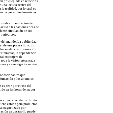
ón privilegiada en relación a
 una lectura acerca del
la realidad, por lo cual es
 como agentes fundamentales
edios de comunicación de
cusa a las naciones ricas de
dante circulación de sus
 periódicos.
or del mundo. La publicidad,
l de una prensa libre. En
e los medios de información.
extranjeras, la dependencia
ial extranjero de
 toda la visión presentada
ctores y camarógrafos ocurre
 condicionantes que
formación y los anuncios.
es peor, por el uso del
tido en las horas de mayor
r, cuya capacidad se limita
 tiene cabida para productos
eda magnetizado por
ación en desarrollo puede