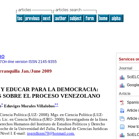
ho
Services 
7
On-line version
ISSN
2145-9355
Journal
ranquilla Jan./June 2009
SciELO
Google
Y EDUCAR PARA LA DEMOCRACIA:
Article
S SOBRE EL PROCESO VENEZOLANO
Spanis
*
**
z
Eduviges Morales Villalobos
Article
Ciencia Política (LUZ- 2008). Mgs. en Ciencia Política (LUZ-
Article
Lic. en Ciencia Política (URU- 2000). Investigadora de la línea
erechos Humanos del Instituto de Estudios Políticos y Derecho
How to 
oche de la Universidad del Zulia, Facultad de Ciencias Jurídicas
 Nivel I. E-mail:
ingridknm79@hotmail.com.
SciELO