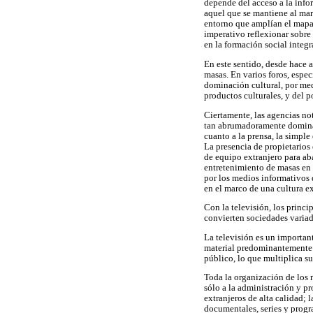
depende del acceso a la info
aquel que se mantiene al mar
entorno que amplían el mapa c
imperativo reflexionar sobre
en la formación social integ
En este sentido, desde hace 
masas. En varios foros, esp
dominación cultural, por medi
productos culturales, y del p
Ciertamente, las agencias not
tan abrumadoramente dominada
cuanto a la prensa, la simpl
La presencia de propietarios
de equipo extranjero para aba
entretenimiento de masas en 
por los medios informativos 
en el marco de una cultura ex
Con la televisión, los princ
convierten sociedades variad
La televisión es un importan
material predominantemente e
público, lo que multiplica su
Toda la organización de los 
sólo a la administración y p
extranjeros de alta calidad; 
documentales, series y prog