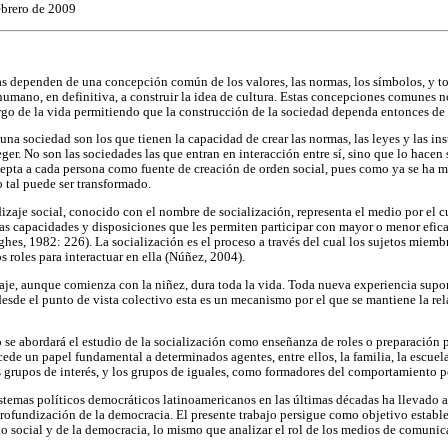
febrero de 2009
s dependen de una concepción común de los valores, las normas, los símbolos, y to
mano, en definitiva, a construir la idea de cultura. Estas concepciones comunes n
argo de la vida permitiendo que la construcción de la sociedad dependa entonces de
na sociedad son los que tienen la capacidad de crear las normas, las leyes y las in
eger. No son las sociedades las que entran en interacción entre sí, sino que lo hacen 
epta a cada persona como fuente de creación de orden social, pues como ya se ha m
tal puede ser transformado.
izaje social, conocido con el nombre de socialización, representa el medio por el c
as capacidades y disposiciones que les permiten participar con mayor o menor efica
hes, 1982: 226). La socialización es el proceso a través del cual los sujetos miem
roles para interactuar en ella (Núñez, 2004).
aje, aunque comienza con la niñez, dura toda la vida. Toda nueva experiencia supo
desde el punto de vista colectivo esta es un mecanismo por el que se mantiene la re
o se abordará el estudio de la socialización como enseñanza de roles o preparación p
de un papel fundamental a determinados agentes, entre ellos, la familia, la escuela,
grupos de interés, y los grupos de iguales, como formadores del comportamiento po
sistemas políticos democráticos latinoamericanos en las últimas décadas ha llevado 
rofundización de la democracia. El presente trabajo persigue como objetivo establ
lo social y de la democracia, lo mismo que analizar el rol de los medios de comunic