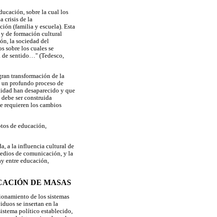
ducación, sobre la cual los
 crisis de la
ción (familia y escuela). Esta
 y de formación cultural
ón, la sociedad del
s sobre los cuales se
lta de sentido…" (Tedesco,
gran transformación de la
a un profundo proceso de
ntidad han desaparecido y que
, debe ser construida
ue requieren los cambios
ptos de educación,
a, a la influencia cultural de
medios de comunicación, y la
ay entre educación,
ICACIÓN DE MASAS
cionamiento de los sistemas
iduos se insertan en la
sistema político establecido,