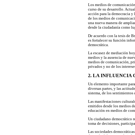
Los medios de comunicación l
curso de su desarrollo. Actu
acción para la democracia y l
de los medios de comunicació
una nueva manera de ampliar,
desde la ciudadanía como lug
De acuerdo con la tesis de B
es fortalecer su función info
democrática.
La escasez de mediación hoy 
medios y la ausencia de nuev
medios de comunicación, prin
privados y no de los interese
2. LA INFLUENCI
Un elemento importante para e
diversas partes, y las actitu
sistema, de los sentimientos 
Las manifestaciones cultural
emitidos desde los medios de
educación en medios de com
Un ciudadano democrático re
toma de decisiones, participa
Las sociedades democráticas 