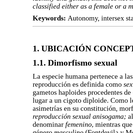
classified either as a female or a m
Keywords:
Autonomy, intersex sta
1. UBICACIÓN CONCEP
1.1. Dimorfismo sexual
La especie humana pertenece a las
reproducción es definida como
se
gametos haploides procedentes de d
lugar a un cigoto diploide. Como 
asimetrías en su constitución, mor
reproducción sexual anisogama;
a
denominar
femenino,
mientras que
género
masculino
(Fontdevila y Mo