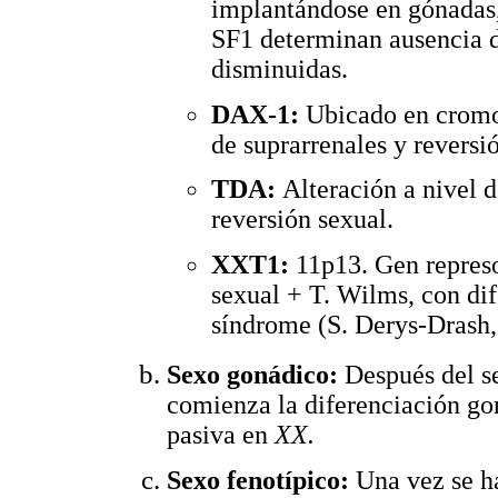
implantándose en gónadas,
SF1 determinan ausencia 
disminuidas.
DAX-1:
Ubicado en cro
de suprarrenales y reversi
TDA:
Alteración a nivel 
reversión sexual.
XXT1:
11p13. Gen repres
sexual + T. Wilms, con dif
síndrome (S. Derys-Drash, 
Sexo gonádico:
Después del se
comienza la diferenciación gon
pasiva en
XX.
Sexo fenotípico:
Una vez se ha