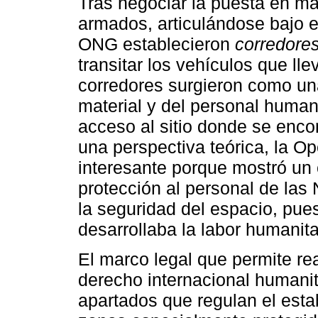
Tras negociar la puesta en ma
armados, articulándose bajo e
ONG establecieron
corredores
transitar los vehículos que l
corredores surgieron como una
material y del personal human
acceso al sitio donde se enco
una perspectiva teórica, la O
interesante porque mostró un 
protección al personal de las
la seguridad del espacio, pue
desarrollaba la labor humanita
El marco legal que permite rea
derecho internacional humanita
apartados que regulan el esta