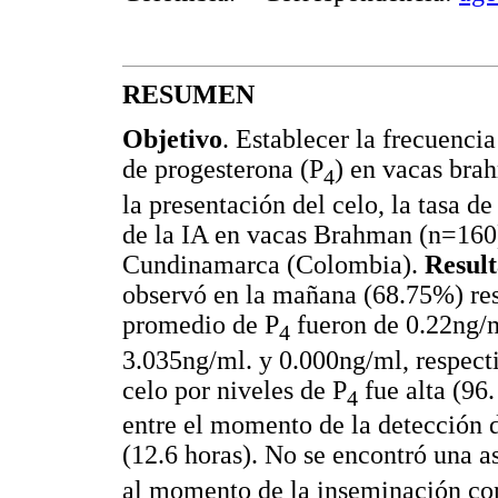
RESUMEN
Objetivo
. Establecer la frecuencia 
de progesterona (P
) en vacas br
4
la presentación del celo, la tasa d
de la IA en vacas Brahman (n=160
Cundinamarca (Colombia).
Resul
observó en la mañana (68.75%) res
promedio de P
fueron de 0.22ng/
4
3.035ng/ml. y 0.000ng/ml, respecti
celo por niveles de P
fue alta (96
4
entre el momento de la detección d
(12.6 horas). No se encontró una as
al momento de la inseminación con