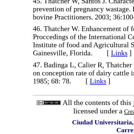
45. Thatcher W, Santos J. Charact
prevention of pregnancy wastage. 
bovine Practitioners. 2003; 36:
46. Thatcher W. Enhancement of fer
Proccedings of the International C
Institute of food and Agricultural 
Gainesville, Florida. [
Links
]
47. Badinga L, Calier R, Thatcher
on conception rate of dairy cattle 
1985; 68: 78. [
Links
]
All the contents of this
licensed under a
Cre
Ciudad Universitaria
Carre