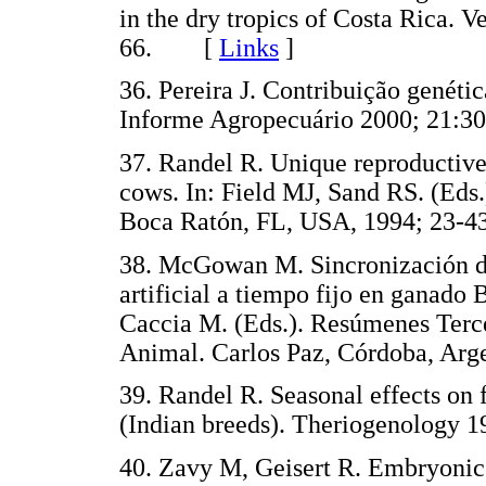
in the dry tropics of Costa Rica. 
66. [
Links
]
36. Pereira J. Contribuição genéti
Informe Agropecuário 2000; 21
37. Randel R. Unique reproductiv
cows. In: Field MJ, Sand RS. (Eds.
Boca Ratón, FL, USA, 1994; 2
38. McGowan M. Sincronización d
artificial a tiempo fijo en ganado
Caccia M. (Eds.). Resúmenes Terc
Animal. Carlos Paz, Córdoba, A
39. Randel R. Seasonal effects on 
(Indian breeds). Theriogenolog
40. Zavy M, Geisert R. Embryonic 