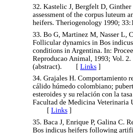
32. Kastelic J, Bergfelt D, Ginthe
assessment of the corpus luteum a
heifers. Theriogenology 1990; 
33. Bo G, Martinez M, Nasser L, C
Follicular dynamics in Bos indicus
conditions in Argentina. In: Proce
Reproducao Animal, 1993; Vol. 2
(abstract). [
Links
]
34. Grajales H. Comportamiento re
cálido húmedo colombiano; puberta
esteroides y su relación con la tas
Facultad de Medicina Veterinaria
[
Links
]
35. Baca J, Enrique P, Galina C. 
Bos indicus heifers following artif