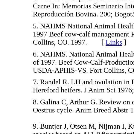
Carne In: Memorias Seminario Int
Reproducción Bovina. 200; Bog
5. NAHMS National Animal Health 
1997 Beef cow-calf management P
Collins, CO. 1997. [
Links
]
6. NAHMS. National Animal Health
of 1997. Beef Cow-Calf-Productio
USDA-APHIS-VS. Fort Collins,
7. Randel R. LH and ovulation in
Hereford heifers. J Anim Sci 19
8. Galina C, Arthur G. Review on ca
Oestrus cycle. Anim Breed Abst
9. Buntjer J, Otsen M, Nijman I, K