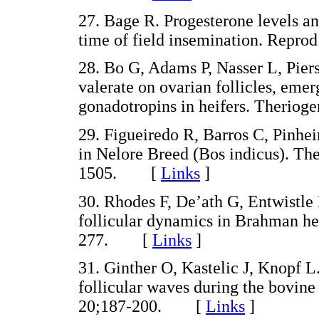
27. Bage R. Progesterone levels and
time of field insemination. Re
28. Bo G, Adams P, Nasser L, Piers
valerate on ovarian follicles, emer
gonadotropins in heifers. Theri
29. Figueiredo R, Barros C, Pinhei
in Nelore Breed (Bos indicus). Th
1505. [
Links
]
30. Rhodes F, De’ath G, Entwistle
follicular dynamics in Brahman he
277. [
Links
]
31. Ginther O, Kastelic J, Knopf L
follicular waves during the bovin
20;187-200. [
Links
]