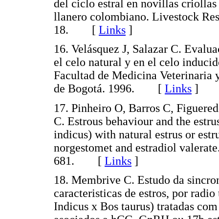
del ciclo estral en novillas criol
llanero colombiano. Livestock Re
18. [
Links
]
16. Velásquez J, Salazar C. Evalua
el celo natural y en el celo induc
Facultad de Medicina Veterinaria 
de Bogotá. 1996. [
Links
]
17. Pinheiro O, Barros C, Figuere
C. Estrous behaviour and the estrus
indicus) with natural estrus or est
norgestomet and estradiol valerat
681. [
Links
]
18. Membrive C. Estudo da sincron
caracteristicas de estros, por radi
Indicus x Bos taurus) tratadas com