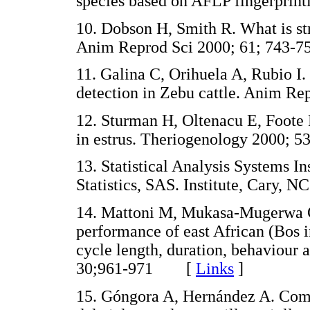
species based on AFLP fingerpri
10. Dobson H, Smith R. What is str
Anim Reprod Sci 2000; 61; 74
11. Galina C, Orihuela A, Rubio I.
detection in Zebu cattle. Anim 
12. Sturman H, Oltenacu E, Foote 
in estrus. Theriogenology 2000
13. Statistical Analysis Systems I
Statistics, SAS. Institute, Cary
14. Mattoni M, Mukasa-Mugerwa G
performance of east African (Bos i
cycle length, duration, behaviour
30;961-971 [
Links
]
15. Góngora A, Hernández A. Comp