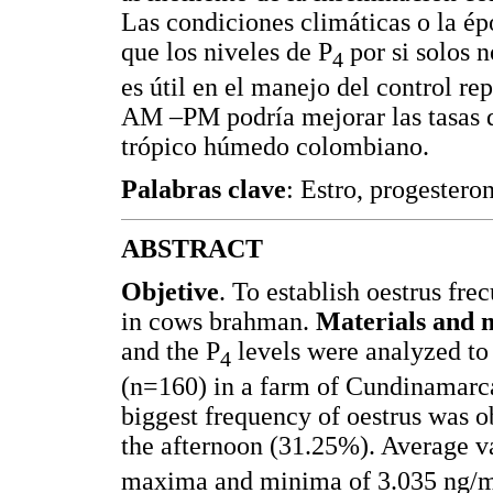
Las condiciones climáticas o la ép
que los niveles de P
por si solos n
4
es útil en el manejo del control re
AM –PM podría mejorar las tasas de
trópico húmedo colombiano.
Palabras clave
: Estro, progestero
ABSTRACT
Objetive
. To establish oestrus fre
in cows brahman.
Materials and 
and the P
levels were analyzed t
4
(n=160) in a farm of Cundinamar
biggest frequency of oestrus was 
the afternoon (31.25%). Average v
maxima and minima of 3.035 ng/ml