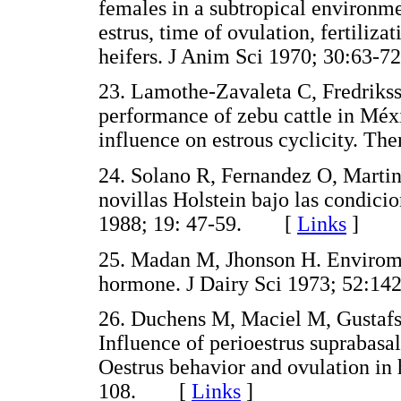
females in a subtropical environmen
estrus, time of ovulation, fertili
heifers. J Anim Sci 1970; 30:6
23. Lamothe-Zavaleta C, Fredriks
performance of zebu cattle in Méx
influence on estrous cyclicity. 
24. Solano R, Fernandez O, Martin
novillas Holstein bajo las condic
1988; 19: 47-59. [
Links
]
25. Madan M, Jhonson H. Enviromen
hormone. J Dairy Sci 1973; 52
26. Duchens M, Maciel M, Gustafs
Influence of perioestrus suprabasa
Oestrus behavior and ovulation in
108. [
Links
]