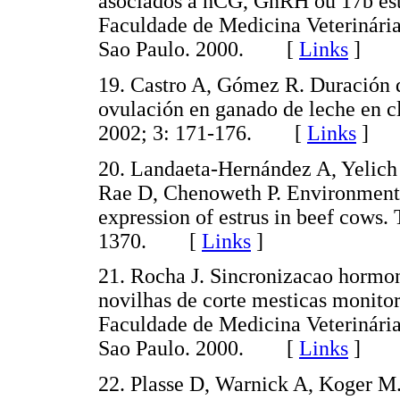
asociados a hCG, GnRH ou 17b estr
Faculdade de Medicina Veterinária
Sao Paulo. 2000. [
Links
]
19. Castro A, Gómez R. Duración de
ovulación en ganado de leche en c
2002; 3: 171-176. [
Links
]
20. Landaeta-Hernández A, Yelich 
Rae D, Chenoweth P. Environmental,
expression of estrus in beef cows
1370. [
Links
]
21. Rocha J. Sincronizacao hormona
novilhas de corte mesticas monitor
Faculdade de Medicina Veterinária
Sao Paulo. 2000. [
Links
]
22. Plasse D, Warnick A, Koger M.