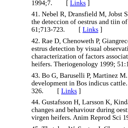
1994;7. [
Links
]
41. Nebel R, Dransfield M, Jobst 
the deteccion of oestrus and tiin o
61;713-723. [
Links
]
42. Rae D, Chenoweth P, Giangrec
estrus detection by visual observa
characterization of factors associa
heifers. Theriogenology 1999; 
43. Bo G, Baruselli P, Martinez M.
development in Bos indicus cattle
326. [
Links
]
44. Gustafsson H, Larsson K, Kind
changes and behaviour during oest
virgen heifers. Anim Reprod Sc