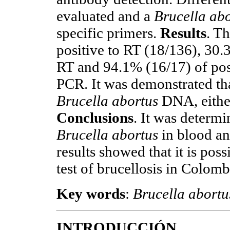
evaluated and a
Brucella ab
specific primers.
Results
. T
positive to RT (18/136), 30.
RT and 94.1% (16/17) of pos
PCR. It was demonstrated tha
Brucella abortus
DNA, either
Conclusions
. It was deter
Brucella abortus
in blood an
results showed that it is pos
test of brucellosis in Colomb
Key words
:
Brucella abortu
INTRODUCCIÓN