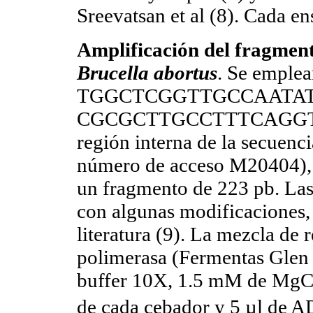
Sreevatsan et al (8). Cada e
Amplificación del fragmen
Brucella abortus
. Se emplea
TGGCTCGGTTGCCAATATCAA
CGCGCTTGCCTTTCAGGTCTG-
región interna de la secuenc
número de acceso M20404),
un fragmento de 223 pb. Las
con algunas modificaciones, 
literatura (9). La mezcla de
polimerasa (Fermentas Glen 
buffer 10X, 1.5 mM de MgC
de cada cebador y 5 µl de AD