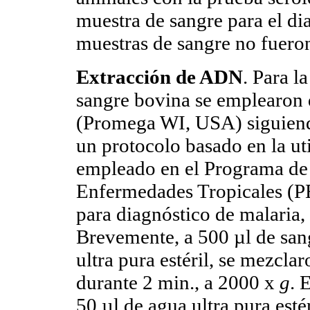
muestra de sangre para el d
muestras de sangre no fueron
Extracción de ADN
. Para l
sangre bovina se emplearon 
(Promega WI, USA) siguiendo
un protocolo basado en la uti
empleado en el Programa de 
Enfermedades Tropicales (P
para diagnóstico de malaria,
Brevemente, a 500 µl de sang
ultra pura estéril, se mezcla
durante 2 min., a 2000 x
g
. 
50 µl de agua ultra pura esté