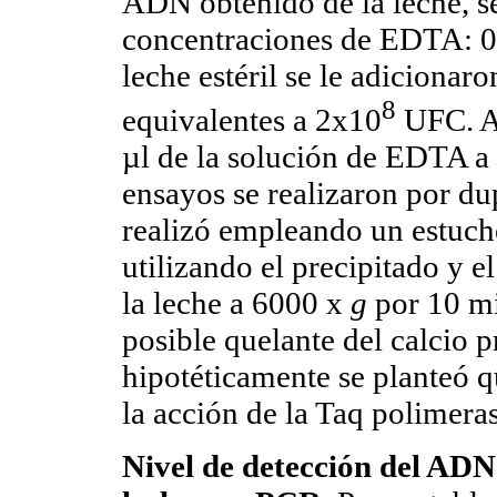
ADN obtenido de la leche, se
concentraciones de EDTA: 0.
leche estéril se le adicionar
8
equivalentes a 2x10
UFC. A 
µl de la solución de EDTA a 
ensayos se realizaron por d
realizó empleando un estuc
utilizando el precipitado y e
la leche a 6000 x
g
por 10 mi
posible quelante del calcio p
hipotéticamente se planteó q
la acción de la Taq polimera
Nivel de detección del AD