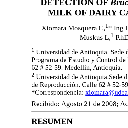
DETECTION OF
Bruc
MILK OF DAIRY 
1
Xiomara Mosquera C,
* Ing 
1
Muskus L,
P.hD
1
Universidad de Antioquia. Sede d
Programa de Estudio y Control de
62 # 52-59. Medellín, Antioquia.
2
Universidad de Antioquia.Sede de
de Reproducción. Calle 62 # 52-5
*Correspondencia:
xiomara@udea
Recibido: Agosto 21 de 2008; A
RESUMEN